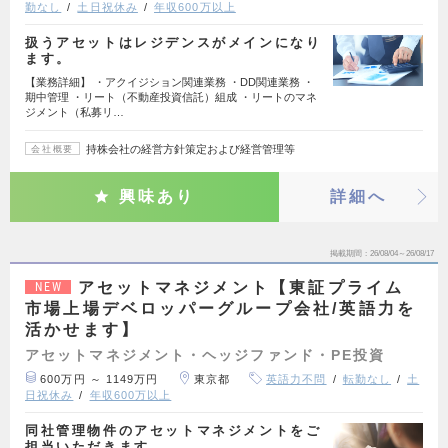
勤なし
土日祝休み
年収600万以上
扱うアセットはレジデンスがメインになり
ます。
【業務詳細】 ・アクイジション関連業務 ・DD関連業務 ・
期中管理 ・リート（不動産投資信託）組成 ・リートのマネ
ジメント（私募リ…
持株会社の経営方針策定および経営管理等
会社概要
興味あり
詳細へ
掲載期間
26/08/04～26/08/17
アセットマネジメント【東証プライム
NEW
市場上場デベロッパーグループ会社/英語力を
活かせます】
アセットマネジメント・ヘッジファンド・PE投資
600万円 ～ 1149万円
東京都
英語力不問
転勤なし
土
日祝休み
年収600万以上
同社管理物件のアセットマネジメントをご
担当いただきます。