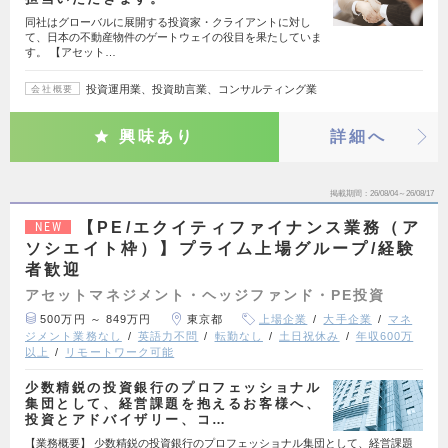
同社はグローバルに展開する投資家・クライアントに対し
て、日本の不動産物件のゲートウェイの役目を果たしていま
す。 【アセット…
投資運用業、投資助言業、コンサルティング業
会社概要
興味あり
詳細へ
掲載期間
26/08/04～26/08/17
【PE/エクイティファイナンス業務（ア
NEW
ソシエイト枠）】プライム上場グループ/経験
者歓迎
アセットマネジメント・ヘッジファンド・PE投資
500万円 ～ 849万円
東京都
上場企業
大手企業
マネ
ジメント業務なし
英語力不問
転勤なし
土日祝休み
年収600万
以上
リモートワーク可能
少数精鋭の投資銀行のプロフェッショナル
集団として、経営課題を抱えるお客様へ、
投資とアドバイザリー、コ…
【業務概要】 少数精鋭の投資銀行のプロフェッショナル集団として、経営課題