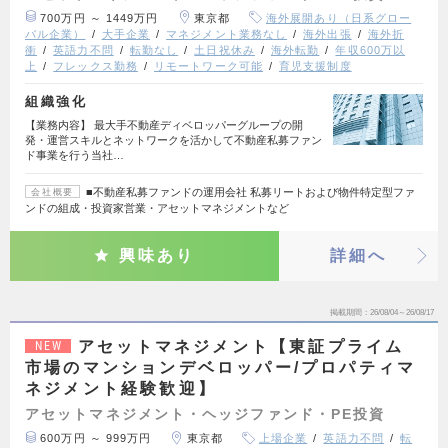
700万円 ～ 1449万円
東京都
海外展開あり（日系グロー
バル企業）
大手企業
マネジメント業務なし
海外出張
海外折
衝
英語力不問
転勤なし
土日祝休み
海外転勤
年収600万以
上
フレックス勤務
リモートワーク可能
育児支援制度
組織強化
【業務内容】 最大手不動産ディベロッパーグループの開
発・運営スキルとネットワークを活かして不動産私募ファン
ド事業を行う当社…
■不動産私募ファンドの運用会社 私募リートおよび物件特定型ファ
会社概要
ンドの組成・投資家営業・アセットマネジメントなど
興味あり
詳細へ
掲載期間
26/08/04～26/08/17
アセットマネジメント【東証プライム
NEW
市場のマンションデベロッパー/プロパティマ
ネジメント経験歓迎】
アセットマネジメント・ヘッジファンド・PE投資
600万円 ～ 999万円
東京都
上場企業
英語力不問
転