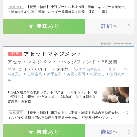
【概要・特徴】 東証プライム上場の再生可能エネルギー事業会社。
会社概要
太陽光を中心に再生可能エネルギー発電施設を開発・運営し、電力…
興味あり
詳細へ
掲載期間
26/08/05～26/09/07
アセットマネジメント
NEW
アセットマネジメント・ヘッジファンド・PE投資
500万円 ～ 849万円
東京都
海外展開あり（日系グローバ
ル企業）
上場企業
大手企業
英語力不問
転勤なし
土日祝休
み
■同社が運用する私募ファンドのアセットマネジメント（期
中管理）をご担当いただきます。 【具体的には】 ■期中運
営業務（保有物…
【概要・特徴】 東京を中心に事業を展開する総合不動産会社。 オフ
会社概要
ィスビルや賃貸住宅の不動産再生事業を中核に、不動産開発やファ…
興味あり
詳細へ