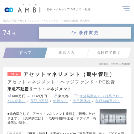
若手ハイキャリアのスカウト転職
英語力不問のアセットマネジメント・ヘッジファンド・PE投資の転職・求人情報
74
条件変更
件
すべて
新着のみ
掲載終了間近
掲載期間
26/08/05～26/09/07
アセットマネジメント（期中管理）
NEW
アセットマネジメント・ヘッジファンド・PE投資
東急不動産リート・マネジメント
600万円 ～ 1149万円
東京都
海外展開あり（日系グロー
バル企業）
英語力不問
転勤なし
土日祝休み
年収600万以上
■総合職として、アセットマネジメント業務をご担当いただ
きます。 【具体的には】 ・既取得物件(住宅・オフィス・商
業等)の期中…
【概要・特徴】 大手デベロッパー「東急不動産（株）」100％出資
会社概要