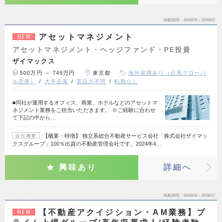
掲載期間
26/08/05～26/09/07
アセットマネジメント
NEW
アセットマネジメント・ヘッジファンド・PE投資
ザイマックス
500万円 ～ 749万円
東京都
海外展開あり（日系グローバ
ル企業）
大手企業
英語力不問
転勤なし
■同社が運用するオフィス、商業、ホテルなどのアセットマ
ネジメント業務をご担当いただきます。 ※ご経験に合わせ
て下記の中から…
【概要・特徴】 独立系総合不動産サービス会社「株式会社ザイマッ
会社概要
クスグループ」100％出資の不動産管理会社です。2024年4…
興味あり
詳細へ
掲載期間
26/08/04～26/08/17
【不動産アクイジション・AM業務】プ
NEW