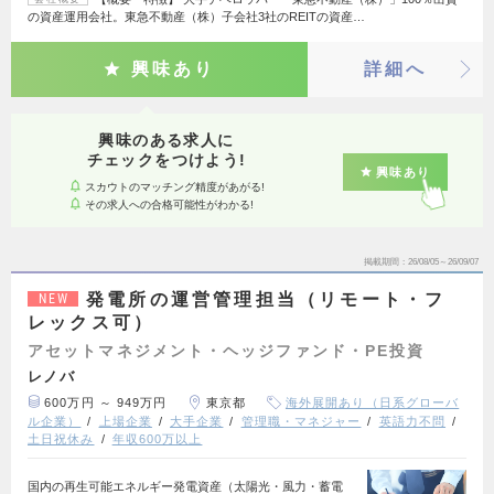
の資産運用会社。東急不動産（株）子会社3社のREITの資産…
興味あり
詳細へ
興味のある求人に
チェックをつけよう!
興味あり
スカウトのマッチング精度があがる!
その求人への合格可能性がわかる!
掲載期間
26/08/05～26/09/07
発電所の運営管理担当（リモート・フ
NEW
レックス可）
アセットマネジメント・ヘッジファンド・PE投資
レノバ
600万円 ～ 949万円
東京都
海外展開あり（日系グローバ
ル企業）
上場企業
大手企業
管理職・マネジャー
英語力不問
土日祝休み
年収600万以上
国内の再生可能エネルギー発電資産（太陽光・風力・蓄電