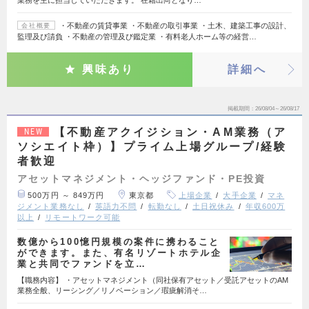
・不動産の賃貸事業 ・不動産の取引事業 ・土木、建築工事の設計、
会社概要
監理及び請負 ・不動産の管理及び鑑定業 ・有料老人ホーム等の経営…
興味あり
詳細へ
掲載期間
26/08/04～26/08/17
【不動産アクイジション・AM業務（ア
NEW
ソシエイト枠）】プライム上場グループ/経験
者歓迎
アセットマネジメント・ヘッジファンド・PE投資
500万円 ～ 849万円
東京都
上場企業
大手企業
マネ
ジメント業務なし
英語力不問
転勤なし
土日祝休み
年収600万
以上
リモートワーク可能
数億から100憶円規模の案件に携わること
ができます。また、有名リゾートホテル企
業と共同でファンドを立…
【職務内容】 ・アセットマネジメント（同社保有アセット／受託アセットのAM
業務全般、リーシング／リノベーション／瑕疵解消そ…