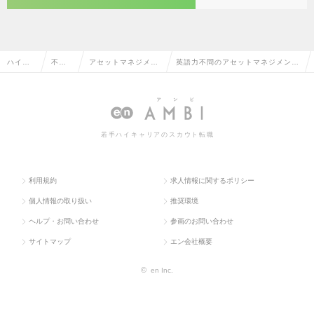
ハイク
不動
アセットマネジメン
英語力不問のアセットマネジメン
ラス求
産系
ト・ヘッジファン
ト・ヘッジファンド・PE投資の転
人TOP
専門
ド・PE投資
職・求人情報一覧
職
若手ハイキャリアのスカウト転職
利用規約
求人情報に関するポリシー
個人情報の取り扱い
推奨環境
ヘルプ・お問い合わせ
参画のお問い合わせ
サイトマップ
エン会社概要
©
en Inc.