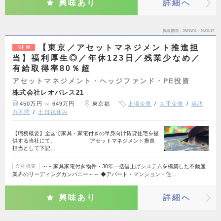
興味あり
詳細へ
掲載期間
26/08/04～26/08/17
【東京／アセットマネジメント推進担
NEW
当】福利厚生◎／年休123日／残業少なめ／
有給取得率80％超
アセットマネジメント・ヘッジファンド・PE投資
株式会社レオパレス21
450万円 ～ 649万円
東京都
上場企業
大手企業
英語
力不問
土日祝休み
【職務概要】全国で家具・家電付きの単身向け賃貸住宅を提
供する当社にて、 アセットマネジメント推進
担当として下記…
～～家具家電付き物件・30年一括借上げシステムを構築した不動産
会社概要
業界のリーディングカンパニー～～ ◆アパート・マンション・住…
興味あり
詳細へ