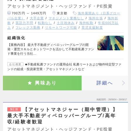
アセットマネジメント・ヘッジファンド・PE投資
700万円 ～ 1449万円
東京都
海外展開あり（日系グロー
バル企業）
大手企業
マネジメント業務なし
海外出張
海外折
衝
英語力不問
転勤なし
土日祝休み
海外転勤
年収600万以
上
フレックス勤務
リモートワーク可能
育児支援制度
組織強化
【業務内容】 最大手不動産ディベロッパーグループの開
発・運営スキルとネットワークを活かして不動産私募ファン
ド事業を行う当社…
■不動産私募ファンドの運用会社 私募リートおよび物件特定型ファ
会社概要
ンドの組成・投資家営業・アセットマネジメントなど
興味あり
詳細へ
掲載期間
26/08/04～26/08/17
【アセットマネジャー（期中管理）】
NEW
最大手不動産ディベロッパーグループ/高年
収/経験者歓迎
アセットマネジメント・ヘッジファンド・PE投資