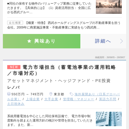
■同社の保有する物件のバリューアップ業務に従事していた
だきます。 【具体的には】 （1）資産活用担当： 全国に広
がる西武グルー…
【概要・特徴】 西武ホールディングスグループの不動産事業を担う
会社概要
会社。2009年に商業施設事業・不動産事業に実績をもつ西武商…
興味あり
詳細へ
掲載期間
26/08/05～26/09/07
電力市場担当（蓄電池事業の運用戦略
NEW
／市場対応）
アセットマネジメント・ヘッジファンド・PE投資
レノバ
550万円 ～ 749万円
東京都
海外展開あり（日系グローバ
ル企業）
上場企業
大手企業
管理職・マネジャー
英語力不問
土日祝休み
系統用蓄電池を中心とした同社保有設備で、 電力市場や制
度動向を踏まえた運用方針の検討や管理を担当していただき
ます。 また、新…