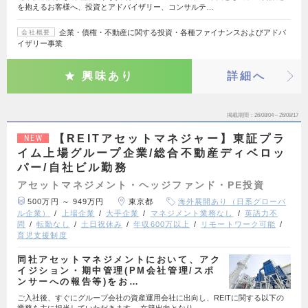
を抱えるお客様へ、投資とアドバイザリー、コンサルテ…
企業・債権・不動産に関する投資・各種ファイナンスおよびアドバ
会社概要
イザリー事業
興味あり
詳細へ
掲載期間
26/08/04～26/08/17
【REITアセットマネジャー】東証プラ
NEW
イム上場グループ企業/総合不動産ディベロッ
パー/自社ビル勤務
アセットマネジメント・ヘッジファンド・PE投資
500万円 ～ 949万円
東京都
海外展開あり（日系グローバ
ル企業）
上場企業
大手企業
マネジメント業務なし
英語力不
問
転勤なし
土日祝休み
年収600万以上
リモートワーク可能
育児支援制度
同社アセットマネジメントにおいて、アク
イジション・期中管理(PM会社管理/スポ
ンサーへの報告等)をお…
ご入社後、すぐにグループ会社の資産運用会社に出向し、REITに関する以下の
業務を主に担当していただきます。 在籍出向となり…