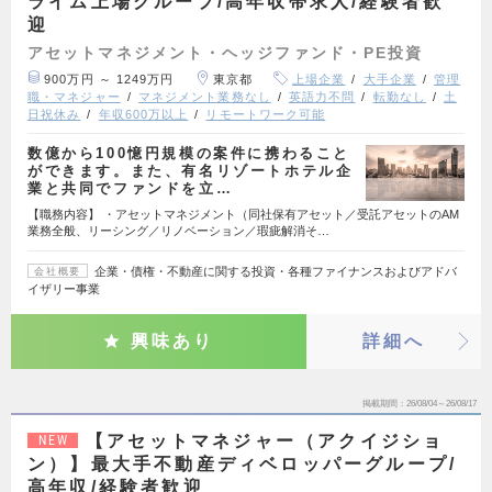
ライム上場グループ/高年収帯求人/経験者歓
迎
アセットマネジメント・ヘッジファンド・PE投資
900万円 ～ 1249万円
東京都
上場企業
大手企業
管理
職・マネジャー
マネジメント業務なし
英語力不問
転勤なし
土
日祝休み
年収600万以上
リモートワーク可能
数億から100憶円規模の案件に携わること
ができます。また、有名リゾートホテル企
業と共同でファンドを立…
【職務内容】 ・アセットマネジメント（同社保有アセット／受託アセットのAM
業務全般、リーシング／リノベーション／瑕疵解消そ…
企業・債権・不動産に関する投資・各種ファイナンスおよびアドバ
会社概要
イザリー事業
興味あり
詳細へ
掲載期間
26/08/04～26/08/17
【アセットマネジャー（アクイジショ
NEW
ン）】最大手不動産ディベロッパーグループ/
高年収/経験者歓迎