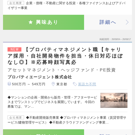
企業・債権・不動産に関する投資・各種ファイナンスおよびアドバ
会社概要
イザリー事業
興味あり
詳細へ
掲載期間
26/08/04～26/08/17
【プロパティマネジメント職【キャリ
NEW
ア採用・自社開発物件を担当・休日対応ほぼ
なし◎】※応募時顔写真必
アセットマネジメント・ヘッジファンド・PE投資
プロパティエージェント株式会社
500万円 ～ 549万円
東京都
英語力不問
◆マンションの企画・開発から販売・管理・アフターサービ
スまでワンストップでビジネスを展開しています。 今回の
募集では、マン…
◆不動産開発販売事業 ◆プロパティマネジメント事業（賃貸管理サ
会社概要
ービス/建物管理サービス） ◆不動産クラウドファンディング事業…