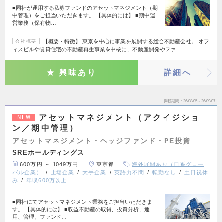
■同社が運用する私募ファンドのアセットマネジメント（期
中管理）をご担当いただきます。 【具体的には】 ■期中運
営業務（保有物…
【概要・特徴】 東京を中心に事業を展開する総合不動産会社。 オフ
会社概要
ィスビルや賃貸住宅の不動産再生事業を中核に、不動産開発やファ…
興味あり
詳細へ
掲載期間
26/08/05～26/09/07
アセットマネジメント（アクイジショ
NEW
ン／期中管理）
アセットマネジメント・ヘッジファンド・PE投資
SREホールディングス
600万円 ～ 1049万円
東京都
海外展開あり（日系グロー
バル企業）
上場企業
大手企業
英語力不問
転勤なし
土日祝休
み
年収600万以上
■同社にてアセットマネジメント業務をご担当いただきま
す。 【具体的には】 ■収益不動産の取得、投資分析、運
用、管理、ファンド…