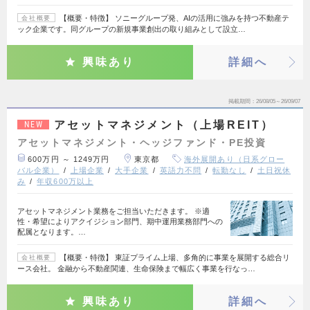
【概要・特徴】 ソニーグループ発、AIの活用に強みを持つ不動産テ
会社概要
ック企業です。同グループの新規事業創出の取り組みとして設立…
興味あり
詳細へ
掲載期間
26/08/05～26/09/07
アセットマネジメント（上場REIT）
NEW
アセットマネジメント・ヘッジファンド・PE投資
600万円 ～ 1249万円
東京都
海外展開あり（日系グロー
バル企業）
上場企業
大手企業
英語力不問
転勤なし
土日祝休
み
年収600万以上
アセットマネジメント業務をご担当いただきます。 ※適
性・希望によりアクイジション部門、期中運用業務部門への
配属となります。…
【概要・特徴】 東証プライム上場、多角的に事業を展開する総合リ
会社概要
ース会社。 金融から不動産関連、生命保険まで幅広く事業を行なっ…
興味あり
詳細へ