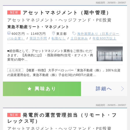
掲載期間
26/08/05～26/09/07
アセットマネジメント（期中管理）
NEW
アセットマネジメント・ヘッジファンド・PE投資
東急不動産リート・マネジメント
600万円 ～ 1149万円
東京都
海外展開あり（日系グロー
バル企業）
英語力不問
転勤なし
土日祝休み
年収600万以上
■総合職として、アセットマネジメント業務をご担当いただ
きます。 【具体的には】 ・既取得物件(住宅・オフィス・商
業等)の期中…
【概要・特徴】 大手デベロッパー「東急不動産（株）」100％出資
会社概要
の資産運用会社。東急不動産（株）子会社3社のREITの資産…
興味あり
詳細へ
掲載期間
26/08/05～26/09/07
発電所の運営管理担当（リモート・フ
NEW
レックス可）
アセットマネジメント・ヘッジファンド・PE投資