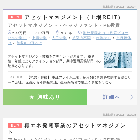
掲載期間
26/08/05～26/09/07
アセットマネジメント（上場REIT）
NEW
アセットマネジメント・ヘッジファンド・PE投資
600万円 ～ 1249万円
東京都
海外展開あり（日系グロー
バル企業）
上場企業
大手企業
英語力不問
転勤なし
土日祝休
み
年収600万以上
アセットマネジメント業務をご担当いただきます。 ※適
性・希望によりアクイジション部門、期中運用業務部門への
配属となります。…
【概要・特徴】 東証プライム上場、多角的に事業を展開する総合リ
会社概要
ース会社。 金融から不動産関連、生命保険まで幅広く事業を行なっ…
興味あり
詳細へ
掲載期間
26/08/05～26/08/18
再エネ発電事業のアセットマネジメン
NEW
ト