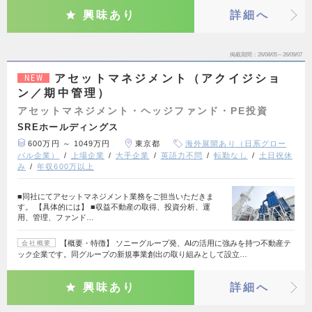
興味あり
詳細へ
掲載期間
26/08/05～26/09/07
アセットマネジメント（アクイジショ
NEW
ン／期中管理）
アセットマネジメント・ヘッジファンド・PE投資
SREホールディングス
600万円 ～ 1049万円
東京都
海外展開あり（日系グロー
バル企業）
上場企業
大手企業
英語力不問
転勤なし
土日祝休
み
年収600万以上
■同社にてアセットマネジメント業務をご担当いただきま
す。 【具体的には】 ■収益不動産の取得、投資分析、運
用、管理、ファンド…
【概要・特徴】 ソニーグループ発、AIの活用に強みを持つ不動産テ
会社概要
ック企業です。同グループの新規事業創出の取り組みとして設立…
興味あり
詳細へ