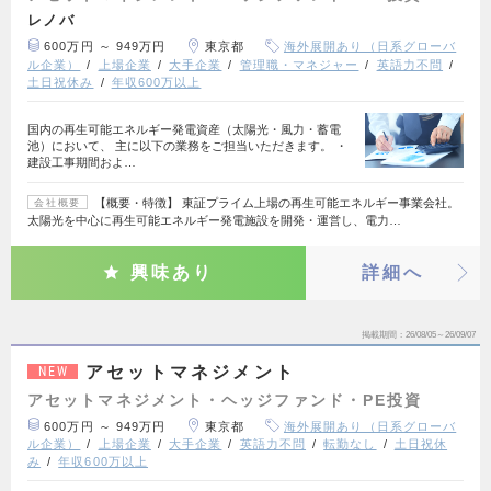
レノバ
600万円 ～ 949万円
東京都
海外展開あり（日系グローバ
ル企業）
上場企業
大手企業
管理職・マネジャー
英語力不問
土日祝休み
年収600万以上
国内の再生可能エネルギー発電資産（太陽光・風力・蓄電
池）において、 主に以下の業務をご担当いただきます。 ・
建設工事期間およ…
【概要・特徴】 東証プライム上場の再生可能エネルギー事業会社。
会社概要
太陽光を中心に再生可能エネルギー発電施設を開発・運営し、電力…
興味あり
詳細へ
掲載期間
26/08/05～26/09/07
アセットマネジメント
NEW
アセットマネジメント・ヘッジファンド・PE投資
600万円 ～ 949万円
東京都
海外展開あり（日系グローバ
ル企業）
上場企業
大手企業
英語力不問
転勤なし
土日祝休
み
年収600万以上