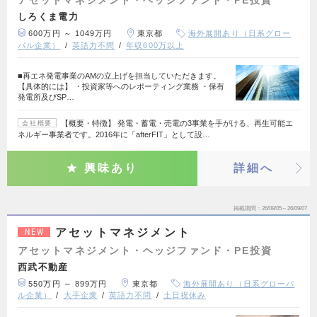
アセットマネジメント・ヘッジファンド・PE投資
しろくま電力
600万円 ～ 1049万円
東京都
海外展開あり（日系グロー
バル企業）
英語力不問
年収600万以上
■再エネ発電事業のAMの立上げを担当していただきます。
【具体的には】 ・投資家等へのレポーティング業務 ・保有
発電所及びSP…
【概要・特徴】 発電・蓄電・売電の3事業を手がける、再生可能エ
会社概要
ネルギー事業者です。2016年に「afterFIT」として設…
興味あり
詳細へ
掲載期間
26/08/05～26/09/07
アセットマネジメント
NEW
アセットマネジメント・ヘッジファンド・PE投資
西武不動産
550万円 ～ 899万円
東京都
海外展開あり（日系グローバ
ル企業）
大手企業
英語力不問
土日祝休み