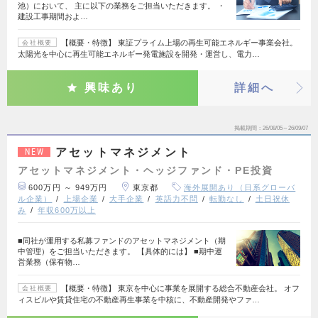
池）において、 主に以下の業務をご担当いただきます。 ・
建設工事期間およ…
【概要・特徴】 東証プライム上場の再生可能エネルギー事業会社。
会社概要
太陽光を中心に再生可能エネルギー発電施設を開発・運営し、電力…
興味あり
詳細へ
掲載期間
26/08/05～26/09/07
アセットマネジメント
NEW
アセットマネジメント・ヘッジファンド・PE投資
600万円 ～ 949万円
東京都
海外展開あり（日系グローバ
ル企業）
上場企業
大手企業
英語力不問
転勤なし
土日祝休
み
年収600万以上
■同社が運用する私募ファンドのアセットマネジメント（期
中管理）をご担当いただきます。 【具体的には】 ■期中運
営業務（保有物…
【概要・特徴】 東京を中心に事業を展開する総合不動産会社。 オフ
会社概要
ィスビルや賃貸住宅の不動産再生事業を中核に、不動産開発やファ…