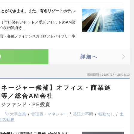
ことができます。また、有名リゾートホテル
ト（同社保有アセット／受託アセットのAM業
／瑕疵解消そ…
資・各種ファイナンスおよびアドバイザリー事
り
詳細へ
掲載期間
26/07/27～26/08/13
マネージャー候補】オフィス・商業施
等／総合AM会社
ジファンド・PE投資
大手企業
管理職・マネジャー
英語力不問
転勤なし
土
クス勤務
務全般および統括をご担当いただきます。