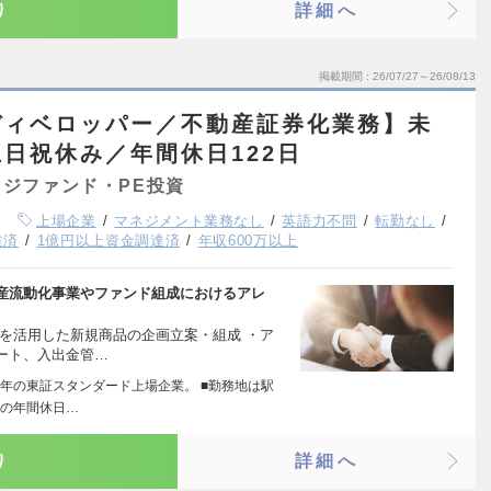
り
詳細へ
掲載期間
26/07/27～26/08/13
ディベロッパー／不動産証券化業務】未
日祝休み／年間休日122日
ジファンド・PE投資
上場企業
マネジメント業務なし
英語力不問
転勤なし
達済
1億円以上資金調達済
年収600万以上
産流動化事業やファンド組成におけるアレ
を活用した新規商品の企画立案・組成 ・ア
ート、入出金管…
0年の東証スタンダード上場企業。 ■勤務地は駅
みの年間休日…
り
詳細へ