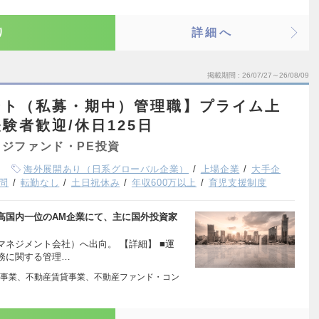
り
詳細へ
掲載期間
26/07/27～26/08/09
ント（私募・期中）管理職】プライム上
験者歓迎/休日125日
ジファンド・PE投資
海外展開あり（日系グローバル企業）
上場企業
大手企
問
転勤なし
土日祝休み
年収600万以上
育児支援制度
高国内一位のAM企業にて、主に国外投資家
ネジメント会社）へ出向。 【詳細】 ■運
務に関する管理…
事業、不動産賃貸事業、不動産ファンド・コン