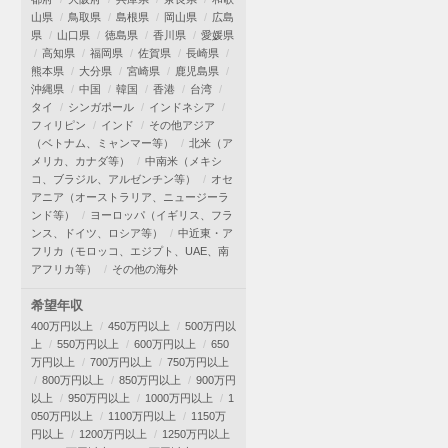
山県
鳥取県
島根県
岡山県
広島
県
山口県
徳島県
香川県
愛媛県
高知県
福岡県
佐賀県
長崎県
熊本県
大分県
宮崎県
鹿児島県
沖縄県
中国
韓国
香港
台湾
タイ
シンガポール
インドネシア
フィリピン
インド
その他アジア
（ベトナム、ミャンマー等）
北米（ア
メリカ、カナダ等）
中南米（メキシ
コ、ブラジル、アルゼンチン等）
オセ
アニア（オーストラリア、ニュージーラ
ンド等）
ヨーロッパ（イギリス、フラ
ンス、ドイツ、ロシア等）
中近東・ア
フリカ（モロッコ、エジプト、UAE、南
アフリカ等）
その他の海外
希望年収
400万円以上
450万円以上
500万円以
上
550万円以上
600万円以上
650
万円以上
700万円以上
750万円以上
800万円以上
850万円以上
900万円
以上
950万円以上
1000万円以上
1
050万円以上
1100万円以上
1150万
円以上
1200万円以上
1250万円以上