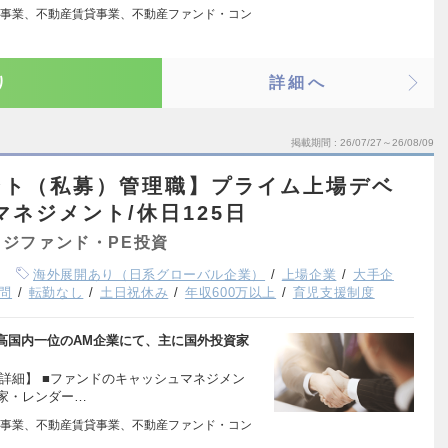
事業、不動産賃貸事業、不動産ファンド・コン
り
詳細へ
掲載期間
26/07/27～26/08/09
ント（私募）管理職】プライム上場デベ
マネジメント/休日125日
ジファンド・PE投資
海外展開あり（日系グローバル企業）
上場企業
大手企
問
転勤なし
土日祝休み
年収600万以上
育児支援制度
高国内一位のAM企業にて、主に国外投資家
詳細】 ■ファンドのキャッシュマネジメン
家・レンダー…
事業、不動産賃貸事業、不動産ファンド・コン