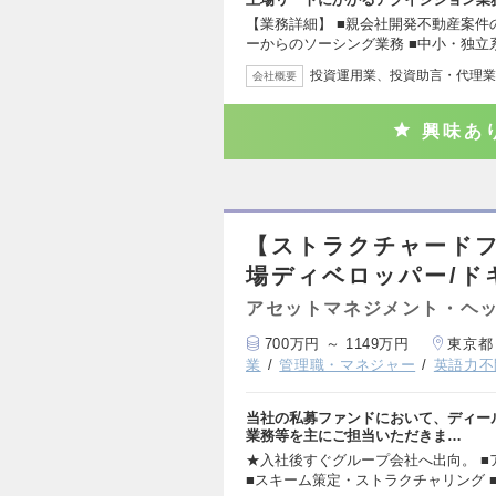
【業務詳細】 ■親会社開発不動産案件
ーからのソーシング業務 ■中小・独立
投資運用業、投資助言・代理業
会社概要
興味あ
【ストラクチャード
場ディベロッパー/ド
アセットマネジメント・ヘッ
700万円 ～ 1149万円
東京都
業
管理職・マネジャー
英語力不
当社の私募ファンドにおいて、ディー
業務等を主にご担当いただきま…
★入社後すぐグループ会社へ出向。 ■
■スキーム策定・ストラクチャリング 