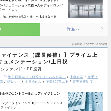
のバリュエーション業務 ■大手ディベロッパ
系ディベロッ…
、第二種金融商品取引業、宅地建物取引業
り
詳細へ
掲載期間
26/07/27～26/08/09
ファイナンス（課長候補）】プライム上
キュメンテーション/土日祝
ジファンド・PE投資
海外展開あり（日系グローバル企業）
上場企業
大手企
問
転勤なし
土日祝休み
年収600万以上
育児支援制度
ル全体のコントロールかつアクイジション
アンダーライティング ■デューデリジェンス
■ファイナン…