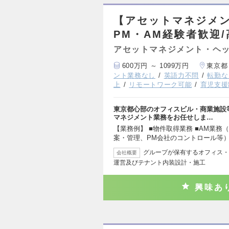
【アセットマネジメン
PM・AM経験者歓迎
アセットマネジメント・ヘッ
600万円 ～ 1099万円
東京都
ント業務なし
英語力不問
転勤な
上
リモートワーク可能
育児支援
東京都心部のオフィスビル・商業施設
マネジメント業務をお任せしま…
【業務例】 ■物件取得業務 ■AM業
案・管理、PM会社のコントロール等）
グループが保有するオフィス・
会社概要
運営及びテナント内装設計・施工
興味あ