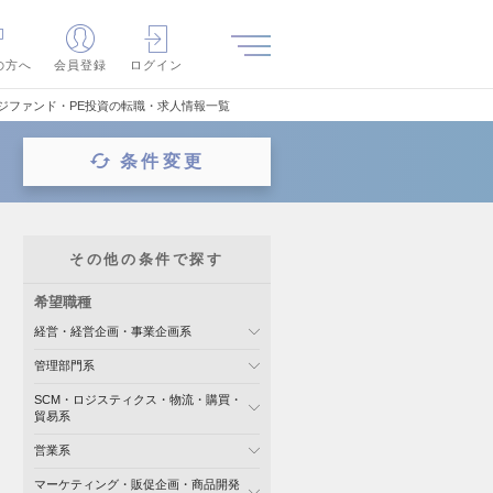
の方へ
会員登録
ログイン
ジファンド・PE投資の転職・求人情報一覧
条件変更
その他の条件で探す
希望職種
経営・経営企画・事業企画系
管理部門系
SCM・ロジスティクス・物流・購買・
貿易系
営業系
マーケティング・販促企画・商品開発