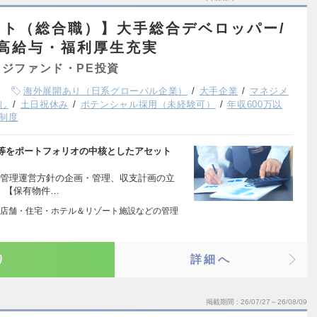
ト（総合職）】大手総合デベロッパー/
/高給与・福利厚生充実
ジファンド・PE投資
海外展開あり（日系グローバル企業）
大手企業
マネジメ
し
土日祝休み
ポテンシャル採用（未経験可）
年収600万以
制度
等をポートフォリオの中核としたアセット
務（管理運営方針の企画・管理、収支計画の立
 【保有物件…
店舗・住宅・ホテル＆リゾート施設などの管理
り
詳細へ
掲載期間
26/07/27～26/08/09