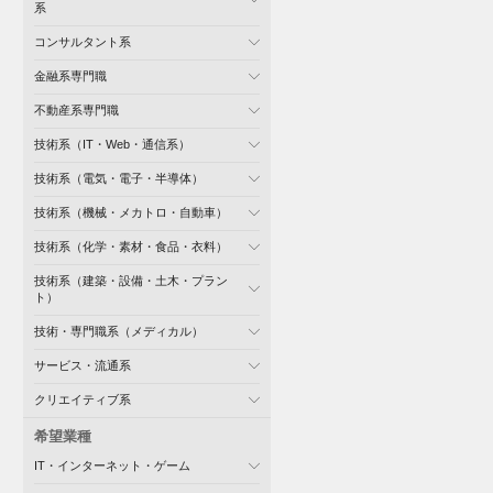
系
コンサルタント系
金融系専門職
不動産系専門職
技術系（IT・Web・通信系）
技術系（電気・電子・半導体）
技術系（機械・メカトロ・自動車）
技術系（化学・素材・食品・衣料）
技術系（建築・設備・土木・プラン
ト）
技術・専門職系（メディカル）
サービス・流通系
クリエイティブ系
希望業種
IT・インターネット・ゲーム