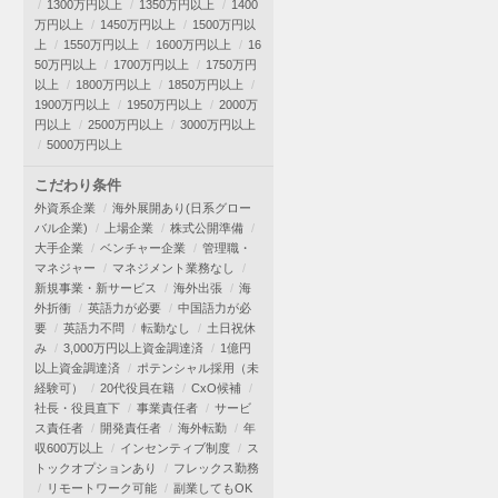
1300万円以上
1350万円以上
1400
万円以上
1450万円以上
1500万円以
上
1550万円以上
1600万円以上
16
50万円以上
1700万円以上
1750万円
以上
1800万円以上
1850万円以上
1900万円以上
1950万円以上
2000万
円以上
2500万円以上
3000万円以上
5000万円以上
こだわり条件
外資系企業
海外展開あり(日系グロー
バル企業)
上場企業
株式公開準備
大手企業
ベンチャー企業
管理職・
マネジャー
マネジメント業務なし
新規事業・新サービス
海外出張
海
外折衝
英語力が必要
中国語力が必
要
英語力不問
転勤なし
土日祝休
み
3,000万円以上資金調達済
1億円
以上資金調達済
ポテンシャル採用（未
経験可）
20代役員在籍
CxO候補
社長・役員直下
事業責任者
サービ
ス責任者
開発責任者
海外転勤
年
収600万以上
インセンティブ制度
ス
トックオプションあり
フレックス勤務
リモートワーク可能
副業してもOK