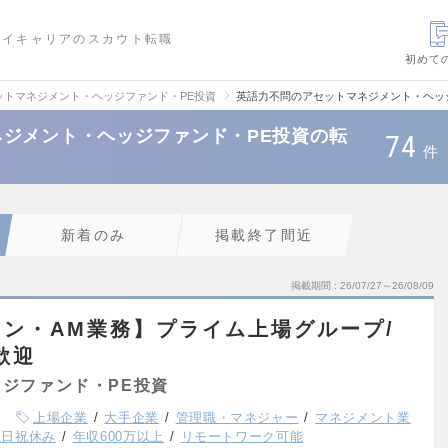
ハイキャリアのスカウト転職
初めて
ットマネジメント・ヘッジファンド・PE投資
英語力不問のアセットマネジメント・ヘッ
ジメント・ヘッジファンド・PE投資の転
74
件
新着のみ
掲載終了間近
掲載期間
26/07/27～26/08/09
ン・AM業務】プライム上場グループ/
歓迎
ジファンド・PE投資
上場企業
大手企業
管理職・マネジャー
マネジメント業
土日祝休み
年収600万以上
リモートワーク可能