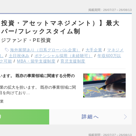
掲載期間
26/07/27～26/08/13
ー投資・アセットマネジメント）】最大
パー/フレックスタイム制
ジファンド・PE投資
海外展開あり（日系グローバル企業）
大手企業
マネジメ
し
土日祝休み
ポテンシャル採用（未経験可）
年収600万以
ク可能
MBA・留学支援制度
育児支援制度
います。 既存の事業領域に関連する分野の
業の拡大を担います。 既存の事業領域に関
目を向けており…
業
り
詳細へ
掲載期間
26/07/27～26/08/13