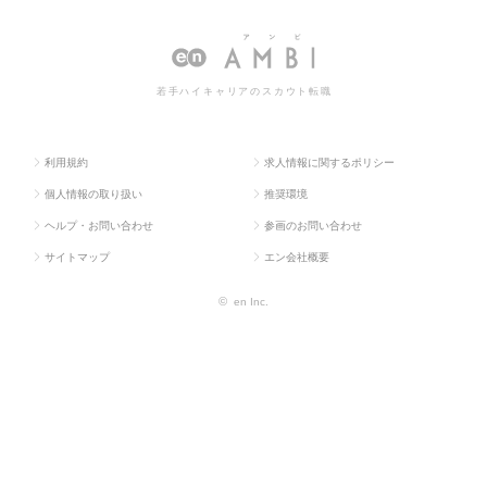
ラス求
産系
ント・ヘッジファ
ットマネジメント・ヘッジファンド・P
人TOP
専門
ンド・PE投資
E投資の転職・求人情報一覧
職
若手ハイキャリアのスカウト転職
利用規約
求人情報に関するポリシー
個人情報の取り扱い
推奨環境
ヘルプ・お問い合わせ
参画のお問い合わせ
サイトマップ
エン会社概要
©
en Inc.