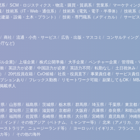
/
/
/
門系
SCM・ロジスティクス・物流・購買・貿易系
営業系
マーケティン
/
/
/
職
技術系（IT・Web・通信系）
技術系（電気・電子・半導体）
技術系
/
/
（建築・設備・土木・プラント）
技術・専門職系（メディカル）
サービス
/
/
/
/
商社
流通・小売・サービス
広告・出版・マスコミ
コンサルティング
庁など)
/
/
/
/
/
ル企業)
上場企業
株式公開準備
大手企業
ベンチャー企業
管理職・
/
/
/
/
/
/
衝
英語力が必要
中国語力が必要
英語力不問
転勤なし
土日祝休み
/
/
/
/
/
）
20代役員在籍
CxO候補
社長・役員直下
事業責任者
サービス責任
/
/
/
/
プションあり
フレックス勤務
リモートワーク可能
副業してもOK
M
掲載求人
/
/
/
/
/
/
/
/
/
田県
山形県
福島県
茨城県
栃木県
群馬県
埼玉県
千葉県
東京都
/
/
/
/
/
/
/
/
岡県
愛知県
三重県
滋賀県
京都府
大阪府
兵庫県
奈良県
和歌山
/
/
/
/
/
/
/
/
知県
福岡県
佐賀県
長崎県
熊本県
大分県
宮崎県
鹿児島県
沖縄
/
/
/
インド
その他アジア（ベトナム、ミャンマー等）
北米（アメリカ、カ
/
ーストラリア、ニュージーランド等）
ヨーロッパ（イギリス、フランス、
/
リカ等）
その他の海外