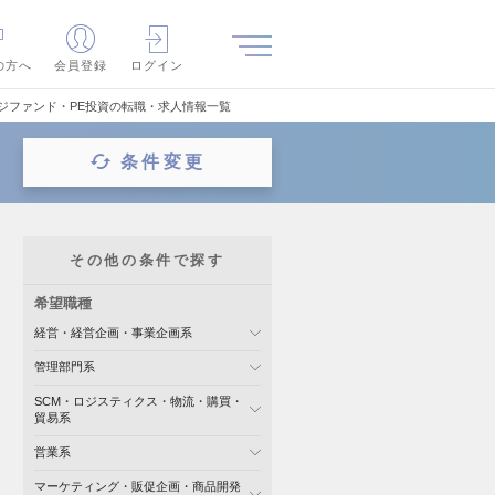
の方へ
会員登録
ログイン
ジファンド・PE投資の転職・求人情報一覧
条件変更
その他の条件で探す
希望職種
経営・経営企画・事業企画系
管理部門系
SCM・ロジスティクス・物流・購買・
貿易系
営業系
マーケティング・販促企画・商品開発