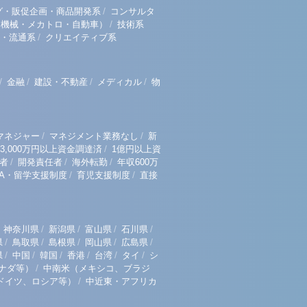
/
グ・販促企画・商品開発系
コンサルタ
/
（機械・メカトロ・自動車）
技術系
/
・流通系
クリエイティブ系
/
/
/
/
金融
建設・不動産
メディカル
物
/
/
マネジャー
マネジメント業務なし
新
/
3,000万円以上資金調達済
1億円以上資
/
/
/
者
開発責任者
海外転勤
年収600万
/
/
BA・留学支援制度
育児支援制度
直接
/
/
/
/
神奈川県
新潟県
富山県
石川県
/
/
/
/
/
県
鳥取県
島根県
岡山県
広島県
/
/
/
/
/
/
県
中国
韓国
香港
台湾
タイ
シ
/
ナダ等）
中南米（メキシコ、ブラジ
/
ドイツ、ロシア等）
中近東・アフリカ