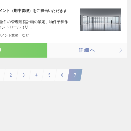
メント（期中管理）をご担当いただきま
有物件の管理運営計画の策定、物件予算作
コントロール（リ…
ジメント業務 など
り
詳細へ
2
3
4
5
6
7