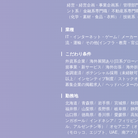
/
経営・経営企画・事業企画系
管理部
/
/
ント系
金融系専門職
不動産系専門
/
（化学・素材・食品・衣料）
技術系
業種
/
IT・インターネット・ゲーム
メーカー
/
流・運輸
その他(インフラ・教育・官公
こだわり条件
/
外資系企業
海外展開あり(日系グローバ
/
/
規事業・新サービス
海外出張
海外折
/
金調達済
ポテンシャル採用（未経験可
/
/
以上
インセンティブ制度
ストックオ
/
募集企業の掲載求人
ヘッドハンターの
勤務地
/
/
/
/
北海道
青森県
岩手県
宮城県
秋
/
/
/
/
福井県
山梨県
長野県
岐阜県
静
/
/
/
/
山口県
徳島県
香川県
愛媛県
高
/
/
ンガポール
インドネシア
フィリピン
/
ル、アルゼンチン等）
オセアニア（オ
（モロッコ、エジプト、UAE、南アフ