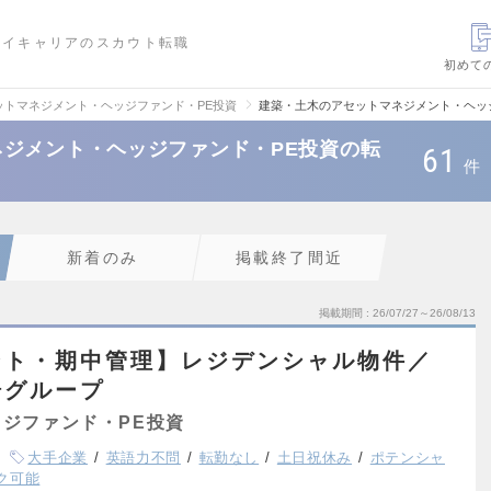
ハイキャリアのスカウト転職
初めて
ットマネジメント・ヘッジファンド・PE投資
建築・土木のアセットマネジメント・ヘッ
ジメント・ヘッジファンド・PE投資の転
61
件
新着のみ
掲載終了間近
掲載期間
26/07/27～26/08/13
ント・期中管理】レジデンシャル物件／
場グループ
ジファンド・PE投資
大手企業
英語力不問
転勤なし
土日祝休み
ポテンシャ
ク可能