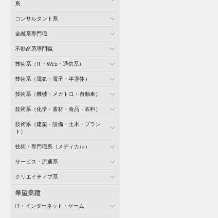
系
コンサルタント系
金融系専門職
不動産系専門職
技術系（IT・Web・通信系）
技術系（電気・電子・半導体）
技術系（機械・メカトロ・自動車）
技術系（化学・素材・食品・衣料）
技術系（建築・設備・土木・プラン
ト）
技術・専門職系（メディカル）
サービス・流通系
クリエイティブ系
希望業種
IT・インターネット・ゲーム