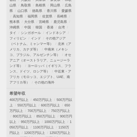
山県
鳥取県
島根県
岡山県
広島
県
山口県
徳島県
香川県
愛媛県
高知県
福岡県
佐賀県
長崎県
熊本県
大分県
宮崎県
鹿児島県
沖縄県
中国
韓国
香港
台湾
タイ
シンガポール
インドネシア
フィリピン
インド
その他アジア
（ベトナム、ミャンマー等）
北米（ア
メリカ、カナダ等）
中南米（メキシ
コ、ブラジル、アルゼンチン等）
オセ
アニア（オーストラリア、ニュージーラ
ンド等）
ヨーロッパ（イギリス、フラ
ンス、ドイツ、ロシア等）
中近東・ア
フリカ（モロッコ、エジプト、UAE、南
アフリカ等）
その他の海外
希望年収
400万円以上
450万円以上
500万円以
上
550万円以上
600万円以上
650
万円以上
700万円以上
750万円以上
800万円以上
850万円以上
900万円
以上
950万円以上
1000万円以上
1
050万円以上
1100万円以上
1150万
円以上
1200万円以上
1250万円以上