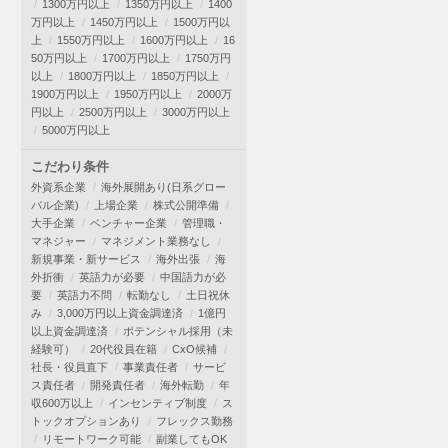
1300万円以上
1350万円以上
1400
万円以上
1450万円以上
1500万円以
上
1550万円以上
1600万円以上
16
50万円以上
1700万円以上
1750万円
以上
1800万円以上
1850万円以上
1900万円以上
1950万円以上
2000万
円以上
2500万円以上
3000万円以上
5000万円以上
こだわり条件
外資系企業
海外展開あり(日系グロー
バル企業)
上場企業
株式公開準備
大手企業
ベンチャー企業
管理職・
マネジャー
マネジメント業務なし
新規事業・新サービス
海外出張
海
外折衝
英語力が必要
中国語力が必
要
英語力不問
転勤なし
土日祝休
み
3,000万円以上資金調達済
1億円
以上資金調達済
ポテンシャル採用（未
経験可）
20代役員在籍
CxO候補
社長・役員直下
事業責任者
サービ
ス責任者
開発責任者
海外転勤
年
収600万以上
インセンティブ制度
ス
トックオプションあり
フレックス勤務
リモートワーク可能
副業してもOK