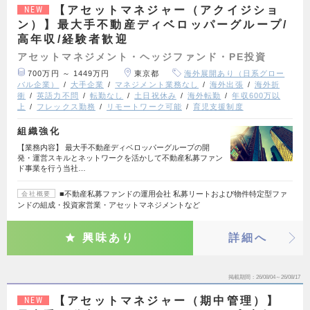
【アセットマネジャー（アクイジショ
NEW
ン）】最大手不動産ディベロッパーグループ/
高年収/経験者歓迎
アセットマネジメント・ヘッジファンド・PE投資
700万円 ～ 1449万円
東京都
海外展開あり（日系グロー
バル企業）
大手企業
マネジメント業務なし
海外出張
海外折
衝
英語力不問
転勤なし
土日祝休み
海外転勤
年収600万以
上
フレックス勤務
リモートワーク可能
育児支援制度
組織強化
【業務内容】 最大手不動産ディベロッパーグループの開
発・運営スキルとネットワークを活かして不動産私募ファン
ド事業を行う当社…
■不動産私募ファンドの運用会社 私募リートおよび物件特定型ファ
会社概要
ンドの組成・投資家営業・アセットマネジメントなど
興味あり
詳細へ
掲載期間
26/08/04～26/08/17
【アセットマネジャー（期中管理）】
NEW