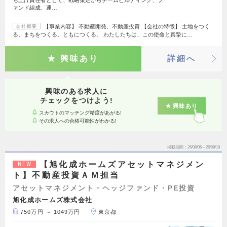
ち上げ責任者として、戦略策定からチームビルディング、フ
ァンド組成、運…
【事業内容】 不動産開発、不動産投資 【会社の特徴】 土地をつく
会社概要
る、まちをつくる、ともにつくる。 わたしたちは、この使命と真摯に…
興味あり
詳細へ
興味のある求人に
チェックをつけよう!
興味あり
スカウトのマッチング精度があがる!
その求人への合格可能性がわかる!
掲載期間
26/08/06～26/08/19
【旭化成ホームズアセットマネジメン
NEW
ト】不動産投資ＡＭ担当
アセットマネジメント・ヘッジファンド・PE投資
旭化成ホームズ株式会社
750万円 ～ 1049万円
東京都