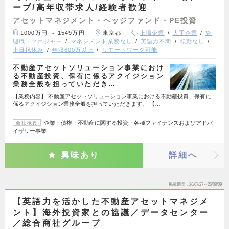
ープ/高年収帯求人/経験者歓迎
アセットマネジメント・ヘッジファンド・PE投資
1000万円 ～ 1549万円
東京都
上場企業
大手企業
管
理職・マネジャー
マネジメント業務なし
英語力不問
転勤なし
土日祝休み
年収600万以上
リモートワーク可能
不動産アセットソリューション事業におけ
る不動産投資、保有に係るアクイジション
業務全般を担っていただき…
【業務内容】 不動産アセットソリューション事業における不動産投資、保有に
係るアクイジション業務全般を担っていただきます。 【…
企業・債権・不動産に関する投資・各種ファイナンスおよびアドバ
会社概要
イザリー事業
興味あり
詳細へ
掲載期間
26/07/27～26/08/09
【英語力を活かした不動産アセットマネジメ
ント】海外投資家との協議／データセンター
／総合商社グループ