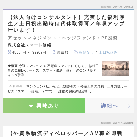
掲載期間
26/07/30～26/08/12
【法人向けコンサルタント】充実した福利厚
生／土日祝出勤時は代休取得可／年収アップ
叶います！
アセットマネジメント・ヘッジファンド・PE投資
株式会社スマート修繕
450万円 ～ 999万円
東京都
転勤なし
土日祝休み
◆概要 分譲マンション や 不動産ファンドに対して、 修繕工
事の見積DXサービス「スマート修繕（※）」のコンサルテ
ィング営業…
マンション / ビルなど大型建物の ・修繕工事の見積、工事支援サー
会社概要
ビス「スマート修繕」（*****） ・建物の劣化調査診断サ…
興味あり
詳細へ
掲載期間
26/07/27～26/08/09
【外資系物流ディベロッパー／AM職※即戦