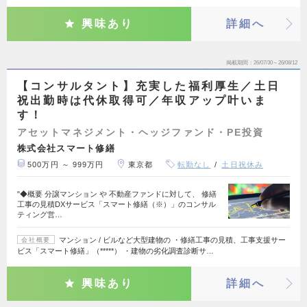
興味あり
詳細へ
掲載期間
26/07/30～26/08/12
【コンサルタント】充実した福利厚生／土日
祝出勤時は代休取得可／年収アップ叶いま
す！
アセットマネジメント・ヘッジファンド・PE投資
株式会社スマート修繕
500万円 ～ 999万円
東京都
転勤なし
土日祝休み
"◆概要 分譲マンション や 不動産ファンドに対して、 修繕
工事の見積DXサービス「スマート修繕（※）」のコンサル
ティング営…
マンション / ビルなど大型建物の ・修繕工事の見積、工事支援サー
会社概要
ビス「スマート修繕」（*****） ・建物の劣化調査診断サ…
興味あり
詳細へ