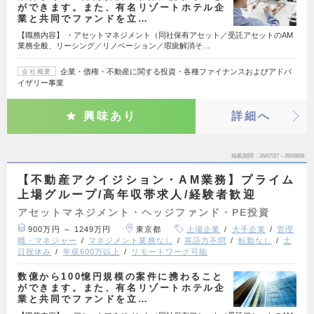
ができます。また、有名リゾートホテル企
業と共同でファンドを立…
【職務内容】 ・アセットマネジメント（同社保有アセット／受託アセットのAM
業務全般、リーシング／リノベーション／瑕疵解消そ…
企業・債権・不動産に関する投資・各種ファイナンスおよびアドバ
会社概要
イザリー事業
興味あり
詳細へ
掲載期間
26/07/27～26/08/09
【不動産アクイジション・AM業務】プライム
上場グループ/高年収帯求人/経験者歓迎
アセットマネジメント・ヘッジファンド・PE投資
900万円 ～ 1249万円
東京都
上場企業
大手企業
管理
職・マネジャー
マネジメント業務なし
英語力不問
転勤なし
土
日祝休み
年収600万以上
リモートワーク可能
数億から100憶円規模の案件に携わること
ができます。また、有名リゾートホテル企
業と共同でファンドを立…