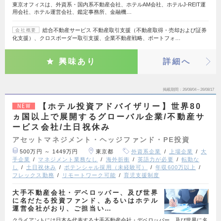
東京オフィスは、外資系・国内系不動産会社、ホテルAM会社、ホテルJ-REIT運
用会社、ホテル運営会社、鑑定事務所、金融機…
総合不動産サービス 不動産取引支援（不動産取得・売却および証券
会社概要
化支援）、クロスボーダー取引支援、企業不動産戦略、ポートフォ…
興味あり
詳細へ
掲載期間
26/08/04～26/08/17
【ホテル投資アドバイザリー】世界80
NEW
ヵ国以上で展開するグローバル企業/不動産サ
ービス会社/土日祝休み
アセットマネジメント・ヘッジファンド・PE投資
500万円 ～ 1449万円
東京都
外資系企業
上場企業
大
手企業
マネジメント業務なし
海外折衝
英語力が必要
転勤な
し
土日祝休み
ポテンシャル採用（未経験可）
年収600万以上
フレックス勤務
リモートワーク可能
育児支援制度
大手不動産会社・デベロッパー、及び世界
に名だたる投資ファンド、あるいはホテル
運営会社がおり、ご担当い…
クライアントには日本を代表する大手不動産会社・デベロッパー、及び世界に名