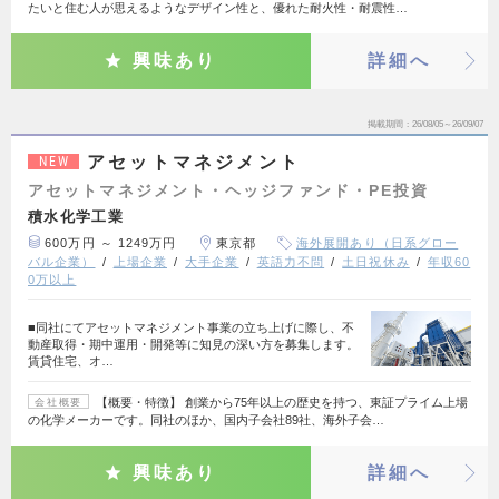
たいと住む人が思えるようなデザイン性と、優れた耐火性・耐震性…
興味あり
詳細へ
掲載期間
26/08/05～26/09/07
アセットマネジメント
NEW
アセットマネジメント・ヘッジファンド・PE投資
積水化学工業
600万円 ～ 1249万円
東京都
海外展開あり（日系グロー
バル企業）
上場企業
大手企業
英語力不問
土日祝休み
年収60
0万以上
■同社にてアセットマネジメント事業の立ち上げに際し、不
動産取得・期中運用・開発等に知見の深い方を募集します。
賃貸住宅、オ…
【概要・特徴】 創業から75年以上の歴史を持つ、東証プライム上場
会社概要
の化学メーカーです。同社のほか、国内子会社89社、海外子会…
興味あり
詳細へ