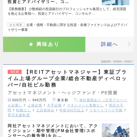
投資とアドバイザリー、コ…
【業務概要】 少数精鋭の投資銀行のプロフェッショナル集団として、経営課題
を抱えるお客様へ、投資とアドバイザリー、コンサルテ…
企業・債権・不動産に関する投資・各種ファイナンスおよびアドバ
会社概要
イザリー事業
興味あり
詳細へ
掲載期間
26/08/04～26/08/17
【REITアセットマネジャー】東証プラ
NEW
イム上場グループ企業/総合不動産ディベロッ
パー/自社ビル勤務
アセットマネジメント・ヘッジファンド・PE投資
500万円 ～ 949万円
東京都
海外展開あり（日系グローバ
ル企業）
上場企業
大手企業
マネジメント業務なし
英語力不
問
転勤なし
土日祝休み
年収600万以上
リモートワーク可能
育児支援制度
同社アセットマネジメントにおいて、アク
イジション・期中管理(PM会社管理/スポ
ンサーへの報告等)をお…