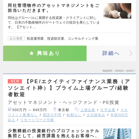
同社管理物件のアセットマネジメントをご
担当いただきます。
同社はグローバルに展開する投資家・クライアントに対し
て、日本の不動産物件のゲートウェイの役目を果たしていま
す。 【アセット…
投資運用業、投資助言業、コンサルティング業
会社概要
興味あり
詳細へ
掲載期間
26/08/04～26/08/17
【PE/エクイティファイナンス業務（ア
NEW
ソシエイト枠）】プライム上場グループ/経験
者歓迎
アセットマネジメント・ヘッジファンド・PE投資
500万円 ～ 849万円
東京都
上場企業
大手企業
マネ
ジメント業務なし
英語力不問
転勤なし
土日祝休み
年収600万
以上
リモートワーク可能
少数精鋭の投資銀行のプロフェッショナル
集団として、経営課題を抱えるお客様へ、