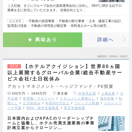
ご入社後、すぐにグループ会社の資産運用会社に出向し、REITに関する以下の
業務を主に担当していただきます。 在籍出向となり…
・不動産の賃貸事業 ・不動産の取引事業 ・土木、建築工事の設計、
会社概要
監理及び請負 ・不動産の管理及び鑑定業 ・有料老人ホーム等の経営…
興味あり
詳細へ
掲載期間
26/08/04～26/08/17
【ホテルアクイジション】世界80ヵ国
NEW
以上展開するグローバル企業/総合不動産サー
ビス会社/土日祝休み
アセットマネジメント・ヘッジファンド・PE投資
500万円 ～ 1849万円
東京都
外資系企業
上場企業
大
手企業
管理職・マネジャー
マネジメント業務なし
海外折衝
転
勤なし
土日祝休み
年収600万以上
フレックス勤務
リモートワ
ーク可能
MBA・留学支援制度
育児支援制度
日本国内およびAPACのリーダーシップチ
ームと協働し、ホテル売買支援業務の事業
計画立案からクロージン…