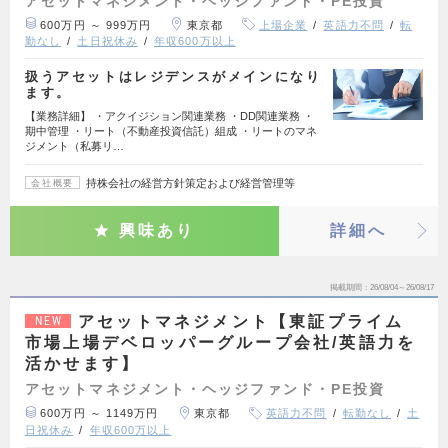
アセットマネジメント・ヘッジファンド・PE投資
600万円 ～ 999万円
東京都
上場企業
英語力不問
転
勤なし
土日祝休み
年収600万以上
扱うアセットはレジデンスがメインになり
ます。
【業務詳細】 ・アクイジション関連業務 ・DD関連業務 ・
期中管理 ・リート（不動産投資信託）組成 ・リートのマネ
ジメント（私募リ…
持株会社の経営方針策定および経営管理等
会社概要
興味あり
詳細へ
掲載期間
26/08/04～26/08/17
アセットマネジメント【東証プライム
NEW
市場上場デベロッパーグループ会社/英語力を
活かせます】
アセットマネジメント・ヘッジファンド・PE投資
600万円 ～ 1149万円
東京都
英語力不問
転勤なし
土
日祝休み
年収600万以上