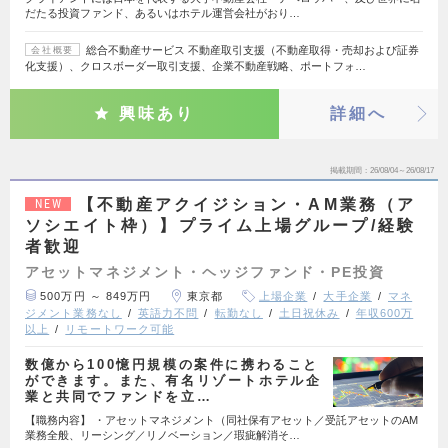
だたる投資ファンド、あるいはホテル運営会社がおり…
総合不動産サービス 不動産取引支援（不動産取得・売却および証券
会社概要
化支援）、クロスボーダー取引支援、企業不動産戦略、ポートフォ…
興味あり
詳細へ
掲載期間
26/08/04～26/08/17
【不動産アクイジション・AM業務（ア
NEW
ソシエイト枠）】プライム上場グループ/経験
者歓迎
アセットマネジメント・ヘッジファンド・PE投資
500万円 ～ 849万円
東京都
上場企業
大手企業
マネ
ジメント業務なし
英語力不問
転勤なし
土日祝休み
年収600万
以上
リモートワーク可能
数億から100憶円規模の案件に携わること
ができます。また、有名リゾートホテル企
業と共同でファンドを立…
【職務内容】 ・アセットマネジメント（同社保有アセット／受託アセットのAM
業務全般、リーシング／リノベーション／瑕疵解消そ…