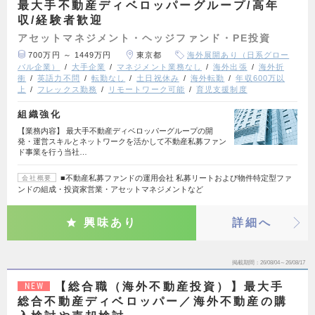
最大手不動産ディベロッパーグループ/高年
収/経験者歓迎
アセットマネジメント・ヘッジファンド・PE投資
700万円 ～ 1449万円
東京都
海外展開あり（日系グロー
バル企業）
大手企業
マネジメント業務なし
海外出張
海外折
衝
英語力不問
転勤なし
土日祝休み
海外転勤
年収600万以
上
フレックス勤務
リモートワーク可能
育児支援制度
組織強化
【業務内容】 最大手不動産ディベロッパーグループの開
発・運営スキルとネットワークを活かして不動産私募ファン
ド事業を行う当社…
■不動産私募ファンドの運用会社 私募リートおよび物件特定型ファ
会社概要
ンドの組成・投資家営業・アセットマネジメントなど
興味あり
詳細へ
掲載期間
26/08/04～26/08/17
【総合職（海外不動産投資）】最大手
NEW
総合不動産ディベロッパー／海外不動産の購