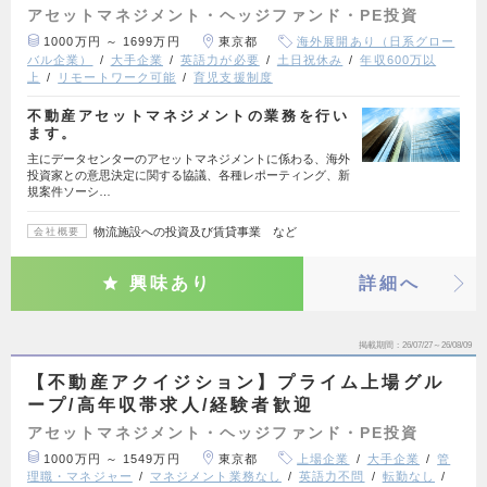
アセットマネジメント・ヘッジファンド・PE投資
1000万円 ～ 1699万円
東京都
海外展開あり（日系グロー
バル企業）
大手企業
英語力が必要
土日祝休み
年収600万以
上
リモートワーク可能
育児支援制度
不動産アセットマネジメントの業務を行い
ます。
主にデータセンターのアセットマネジメントに係わる、海外
投資家との意思決定に関する協議、各種レポーティング、新
規案件ソーシ…
物流施設への投資及び賃貸事業 など
会社概要
興味あり
詳細へ
掲載期間
26/07/27～26/08/09
【不動産アクイジション】プライム上場グル
ープ/高年収帯求人/経験者歓迎
アセットマネジメント・ヘッジファンド・PE投資
1000万円 ～ 1549万円
東京都
上場企業
大手企業
管
理職・マネジャー
マネジメント業務なし
英語力不問
転勤なし