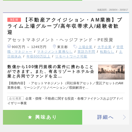
掲載期間
26/08/04～26/08/17
【不動産アクイジション・AM業務】プ
NEW
ライム上場グループ/高年収帯求人/経験者歓
迎
アセットマネジメント・ヘッジファンド・PE投資
900万円 ～ 1249万円
東京都
上場企業
大手企業
管理
職・マネジャー
マネジメント業務なし
英語力不問
転勤なし
土
日祝休み
年収600万以上
リモートワーク可能
数億から100憶円規模の案件に携わること
ができます。また、有名リゾートホテル企
業と共同でファンドを立…
【職務内容】 ・アセットマネジメント（同社保有アセット／受託アセットのAM
業務全般、リーシング／リノベーション／瑕疵解消そ…
企業・債権・不動産に関する投資・各種ファイナンスおよびアドバ
会社概要
イザリー事業
興味あり
詳細へ