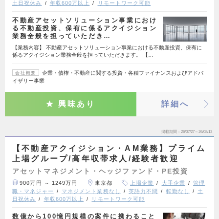
土日祝休み
年収600万以上
リモートワーク可能
不動産アセットソリューション事業におけ
る不動産投資、保有に係るアクイジション
業務全般を担っていただき…
【業務内容】 不動産アセットソリューション事業における不動産投資、保有に
係るアクイジション業務全般を担っていただきます。 【…
企業・債権・不動産に関する投資・各種ファイナンスおよびアドバ
会社概要
イザリー事業
興味あり
詳細へ
掲載期間
26/07/27～26/08/13
【不動産アクイジション・AM業務】プライム
上場グループ/高年収帯求人/経験者歓迎
アセットマネジメント・ヘッジファンド・PE投資
900万円 ～ 1249万円
東京都
上場企業
大手企業
管理
職・マネジャー
マネジメント業務なし
英語力不問
転勤なし
土
日祝休み
年収600万以上
リモートワーク可能
数億から100憶円規模の案件に携わること