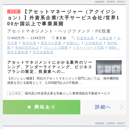
掲載期間
26/08/04～26/08/17
【アセットマネージャー（アクイジシ
NEW
ョン）】外資系企業/大手サービス会社/世界1
00か国以上で事業展開
アセットマネジメント・ヘッジファンド・PE投資
800万円 ～ 1249万円
東京都
外資系企業
上場企業
大
手企業
海外出張
英語力が必要
転勤なし
土日祝休み
海外転
勤
年収600万以上
フレックス勤務
リモートワーク可能
MBA・
留学支援制度
育児支援制度
アセットマネジメントにかかる案件のソー
シング、アンダーライティング、ビジネス
プランの策定、投資家への…
【ポジション概要】 同社のアセットマネジメント部門においては、海外機関投
資家を主たる顧客として、2,200億円以上の不動産…
国内及び外資系企業を対象とした事業用総合不動産サービス
会社概要
興味あり
詳細へ
掲載期間
26/08/04～26/08/17