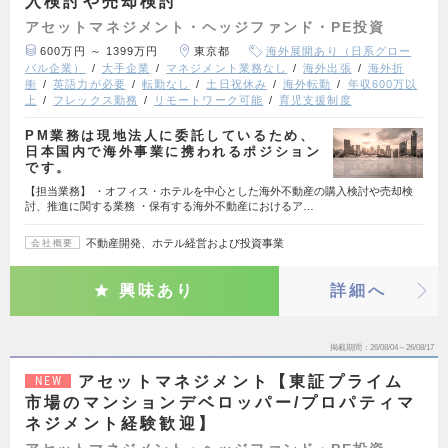
入検討や売却検討
アセットマネジメント・ヘッジファンド・PE投資
600万円 ～ 1399万円
東京都
海外展開あり（日系グロー
バル企業）
大手企業
マネジメント業務なし
海外出張
海外折
衝
英語力が必要
転勤なし
土日祝休み
海外転勤
年収600万以
上
フレックス勤務
リモートワーク可能
育児支援制度
PM業務は現地法人に委託しているため、
日本国内で海外事業に携われるポジション
です。
【担当業務】 ・オフィス・ホテルを中心とした海外不動産の購入検討や売却検
討、推進に関する業務 ・保有する海外不動産におけるア…
不動産開発、ホテル経営および投資事業
会社概要
興味あり
詳細へ
掲載期間
26/08/04～26/08/17
アセットマネジメント【東証プライム
NEW
市場のマンションデベロッパー/プロパティマ
ネジメント経験歓迎】