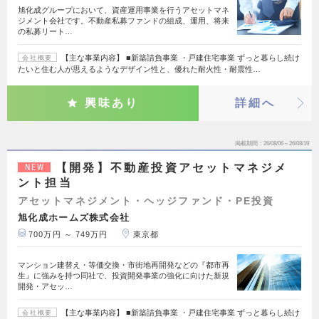
旭化成グループにおいて、資産運用事業を行うアセットマネ
ジメント会社です。不動産私募ファンドの組成、運用、将来
の私募リート…
【主な事業内容】 ■新築請負事業 ・戸建住宅事業 ずっと暮らし続け
会社概要
たいと住む人が思えるようなデザイン性と、優れた耐火性・耐震性…
興味あり
詳細へ
掲載期間
26/08/06～26/08/19
【開発】不動産投資アセットマネジメ
NEW
ント担当
アセットマネジメント・ヘッジファンド・PE投資
旭化成ホームズ株式会社
700万円 ～ 749万円
東京都
マンション建替え・等価交換・市街地再開発などの『都市再
生』に強みを持つ同社で、投資開発事業の強化に向けた新規
開発・アセッ…
【主な事業内容】 ■新築請負事業 ・戸建住宅事業 ずっと暮らし続け
会社概要