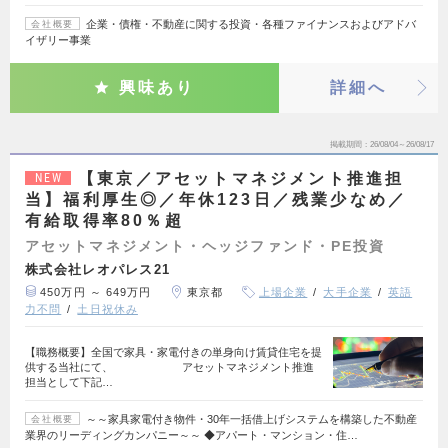
企業・債権・不動産に関する投資・各種ファイナンスおよびアドバ
会社概要
イザリー事業
興味あり
詳細へ
掲載期間
26/08/04～26/08/17
【東京／アセットマネジメント推進担
NEW
当】福利厚生◎／年休123日／残業少なめ／
有給取得率80％超
アセットマネジメント・ヘッジファンド・PE投資
株式会社レオパレス21
450万円 ～ 649万円
東京都
上場企業
大手企業
英語
力不問
土日祝休み
【職務概要】全国で家具・家電付きの単身向け賃貸住宅を提
供する当社にて、 アセットマネジメント推進
担当として下記…
～～家具家電付き物件・30年一括借上げシステムを構築した不動産
会社概要
業界のリーディングカンパニー～～ ◆アパート・マンション・住…