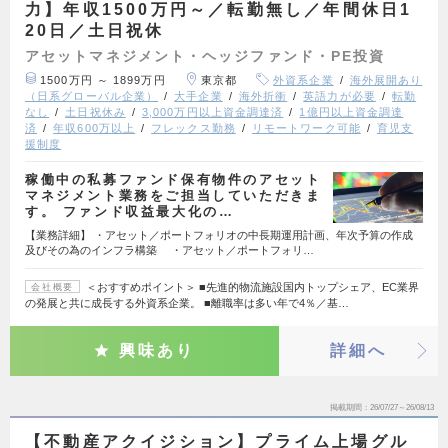
力】年収1500万円～／転勤無し／年間休日1
20日／土日祝休
アセットマネジメント・ヘッジファンド・PE投資
1500万円 ～ 1899万円
東京都
外資系企業
海外展開あり
（日系グローバル企業）
大手企業
海外折衝
英語力が必要
転勤
なし
土日祝休み
3,000万円以上資金調達済
1億円以上資金調達
済
年収600万以上
フレックス勤務
リモートワーク可能
育児支
援制度
稼働中の私募ファンド保有物件のアセット
マネジメント業務をご担当していただきま
す。 ファンド収益最大化の…
【業務詳細】 ・アセット／ポートフォリオの中長期運用計画、年次予算の作成
及びその為のインフラ構築 ・アセット／ポートフォリ…
＜おすすめポイント＞ ■先進的物流施設国内トップシェア、EC業界
会社概要
の発展と共に成長する外資系企業。 ■離職率は多い年で4％／基…
興味あり
詳細へ
掲載期間
26/07/27～26/08/13
【不動産アクイジション】プライム上場グル