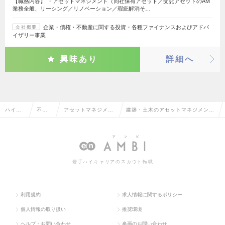
【職務内容】 ・アセットマネジメント（同社保有アセット／受託アセットのAM
業務全般、リーシング／リノベーション／瑕疵解消そ…
企業・債権・不動産に関する投資・各種ファイナンスおよびアドバ
会社概要
イザリー事業
興味あり
詳細へ
ハイク
不動
アセットマネジメン
建築・土木のアセットマネジメン
ラス求
産系
ト・ヘッジファン
ト・ヘッジファンド・PE投資の転
人TOP
専門
ド・PE投資
職・求人情報一覧
職
若手ハイキャリアのスカウト転職
利用規約
求人情報に関するポリシー
個人情報の取り扱い
推奨環境
ヘルプ・お問い合わせ
参画のお問い合わせ