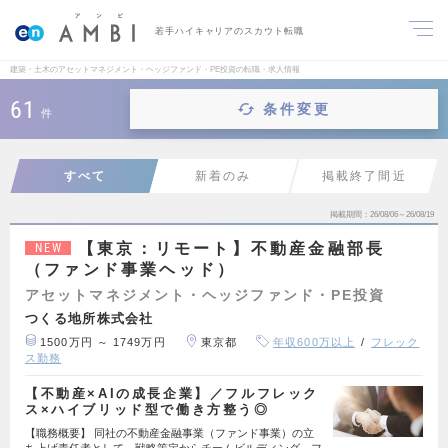
若手ハイキャリアのスカウト転職
建築・土木のアセットマネジメント・ヘッジファンド・PE投資の転職・求人情報
61
条件変更
件
すべて
新着のみ
掲載終了間近
掲載期間
26/08/06～26/08/19
【東京：リモート】不動産金融部長
NEW
（ファンド事業ヘッド）
アセットマネジメント・ヘッジファンド・PE投資
つくる地所株式会社
1500万円 ～ 1749万円
東京都
年収600万以上
フレック
ス勤務
【不動産×AIの成長企業】／フルフレック
ス×ハイブリッド型で働き方整う◎
【職務概要】 同社の不動産金融事業（ファンド事業）の立