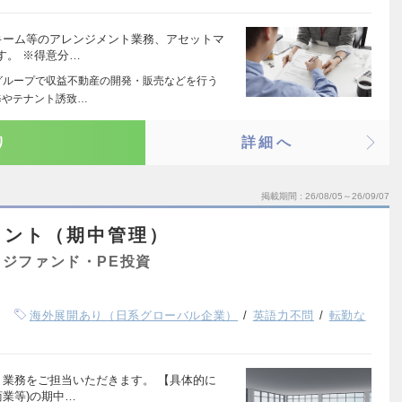
キーム等のアレンジメント業務、アセットマ
す。 ※得意分…
グループで収益不動産の開発・販売などを行う
修やテナント誘致…
り
詳細へ
掲載期間
26/08/05～26/09/07
メント（期中管理）
ジファンド・PE投資
海外展開あり（日系グローバル企業）
英語力不問
転勤な
ト業務をご担当いただきます。 【具体的に
商業等)の期中…