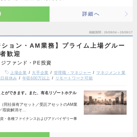
り
詳細へ
掲載期間
26/08/04～26/08/17
ジション・AM業務】プライム上場グルー
験者歓迎
ジファンド・PE投資
上場企業
大手企業
管理職・マネジャー
マネジメント業
土日祝休み
年収600万以上
リモートワーク可能
ことができます。また、有名リゾートホテル
ト（同社保有アセット／受託アセットのAM業
／瑕疵解消そ…
資・各種ファイナンスおよびアドバイザリー事