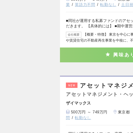
業
英語力不問
転勤なし
土日
■同社が運用する私募ファンドのアセ
だきます。 【具体的には】 ■期中運
【概要・特徴】 東京を中心に
会社概要
や賃貸住宅の不動産再生事業を中核に、
興味あ
アセットマネジ
NEW
アセットマネジメント・ヘッ
ザイマックス
500万円 ～ 749万円
東京都
問
転勤なし