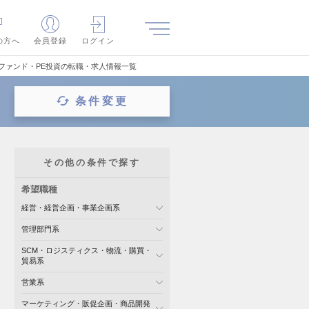
の方へ
会員登録
ログイン
ファンド・PE投資の転職・求人情報一覧
条件変更
その他の条件で探す
希望職種
経営・経営企画・事業企画系
管理部門系
SCM・ロジスティクス・物流・購買・
貿易系
営業系
マーケティング・販促企画・商品開発