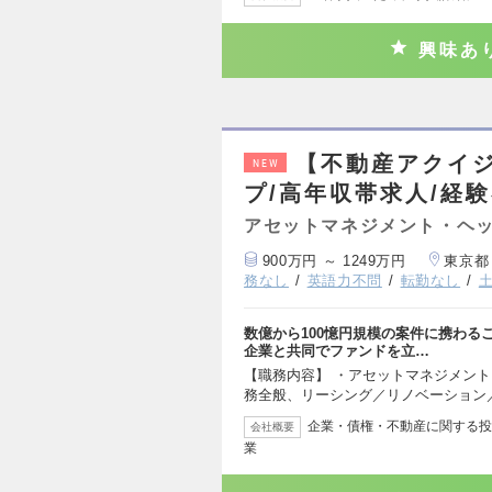
興味あ
【不動産アクイ
NEW
プ/高年収帯求人/経
アセットマネジメント・ヘッ
900万円 ～ 1249万円
東京都
務なし
英語力不問
転勤なし
数億から100憶円規模の案件に携わる
企業と共同でファンドを立…
【職務内容】 ・アセットマネジメン
務全般、リーシング／リノベーション
企業・債権・不動産に関する投
会社概要
業