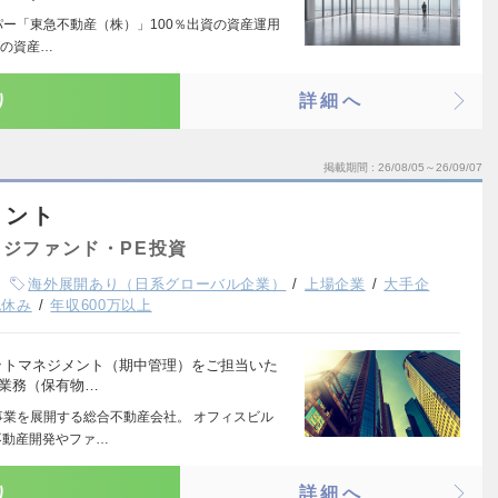
パー「東急不動産（株）」100％出資の資産運用
Tの資産…
り
詳細へ
掲載期間
26/08/05～26/09/07
メント
ジファンド・PE投資
海外展開あり（日系グローバル企業）
上場企業
大手企
祝休み
年収600万以上
ットマネジメント（期中管理）をご担当いた
営業務（保有物…
事業を展開する総合不動産会社。 オフィスビル
不動産開発やファ…
り
詳細へ