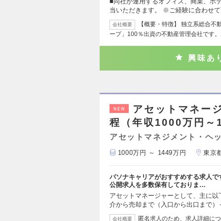
■同社が運用するオフィス、商業、ホ
当いただきます。 ※ご経験に合わせ
【概要・特徴】 独立系総合不
会社概要
ープ」100％出資の不動産管理会社です。2
興味あ
アセットマネージ
NEW
程（年収1000万円～
アセットマネジメント・ヘッ
1000万円 ～ 1449万円
東京
パソナキャリアがおすすめする求人で
公開求人を多数保有しておりま…
アセットマネージャーとして、主に以
介から売却まで（入口から出口まで）～
匿名求人のため、求人詳細につ
会社概要