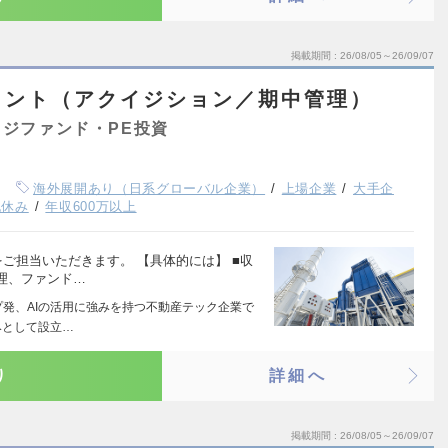
掲載期間
26/08/05～26/09/07
メント（アクイジション／期中管理）
ジファンド・PE投資
海外展開あり（日系グローバル企業）
上場企業
大手企
祝休み
年収600万以上
ご担当いただきます。 【具体的には】 ■収
理、ファンド…
プ発、AIの活用に強みを持つ不動産テック企業で
みとして設立…
り
詳細へ
掲載期間
26/08/05～26/09/07