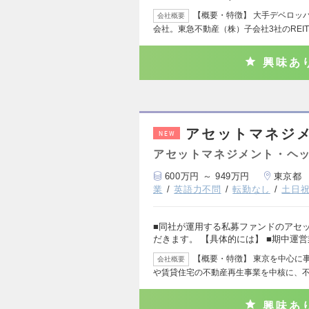
【概要・特徴】 大手デベロッ
会社概要
会社。東急不動産（株）子会社3社のREI
興味あ
アセットマネジ
NEW
アセットマネジメント・ヘッ
600万円 ～ 949万円
東京都
業
英語力不問
転勤なし
土日
■同社が運用する私募ファンドのアセ
だきます。 【具体的には】 ■期中運
【概要・特徴】 東京を中心に
会社概要
や賃貸住宅の不動産再生事業を中核に、
興味あ