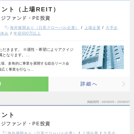
ント（上場REIT）
ジファンド・PE投資
海外展開あり（日系グローバル企業）
上場企業
大手企
祝休み
年収600万以上
ただきます。 ※適性・希望によりアクイジ
属となります。…
上場、多角的に事業を展開する総合リース会
幅広く事業を行なっ…
り
詳細へ
掲載期間
26/08/05～26/09/07
メント
ジファンド・PE投資
海外展開あり（日系グローバル企業）
上場企業
大手企