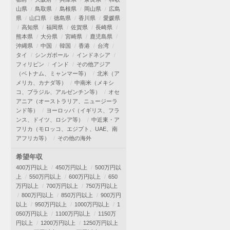
山県
鳥取県
島根県
岡山県
広島
県
山口県
徳島県
香川県
愛媛県
高知県
福岡県
佐賀県
長崎県
熊本県
大分県
宮崎県
鹿児島県
沖縄県
中国
韓国
香港
台湾
タイ
シンガポール
インドネシア
フィリピン
インド
その他アジア
（ベトナム、ミャンマー等）
北米（ア
メリカ、カナダ等）
中南米（メキシ
コ、ブラジル、アルゼンチン等）
オセ
アニア（オーストラリア、ニュージーラ
ンド等）
ヨーロッパ（イギリス、フラ
ンス、ドイツ、ロシア等）
中近東・ア
フリカ（モロッコ、エジプト、UAE、南
アフリカ等）
その他の海外
希望年収
400万円以上
450万円以上
500万円以
上
550万円以上
600万円以上
650
万円以上
700万円以上
750万円以上
800万円以上
850万円以上
900万円
以上
950万円以上
1000万円以上
1
050万円以上
1100万円以上
1150万
円以上
1200万円以上
1250万円以上