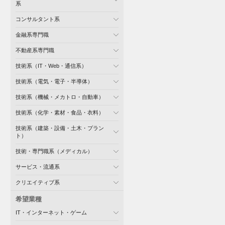
系
コンサルタント系
金融系専門職
不動産系専門職
技術系（IT・Web・通信系）
技術系（電気・電子・半導体）
技術系（機械・メカトロ・自動車）
技術系（化学・素材・食品・衣料）
技術系（建築・設備・土木・プラン
ト）
技術・専門職系（メディカル）
サービス・流通系
クリエイティブ系
希望業種
IT・インターネット・ゲーム