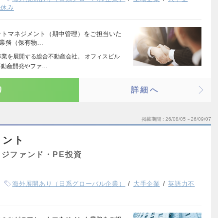
祝休み
ットマネジメント（期中管理）をご担当いた
営業務（保有物…
事業を展開する総合不動産会社。 オフィスビル
不動産開発やファ…
り
詳細へ
掲載期間
26/08/05～26/09/07
メント
ジファンド・PE投資
海外展開あり（日系グローバル企業）
大手企業
英語力不