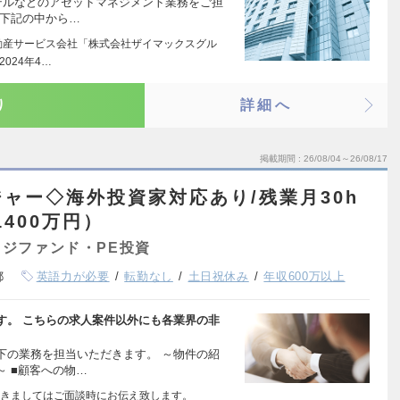
テルなどのアセットマネジメント業務をご担
て下記の中から…
動産サービス会社「株式会社ザイマックスグル
024年4…
り
詳細へ
掲載期間
26/08/04～26/08/17
ャー◇海外投資家対応あり/残業月30h
1400万円）
ジファンド・PE投資
都
英語力が必要
転勤なし
土日祝休み
年収600万以上
す。 こちらの求人案件以外にも各業界の非
下の業務を担当いただきます。 ～物件の紹
 ■顧客への物…
きましてはご面談時にお伝え致します。