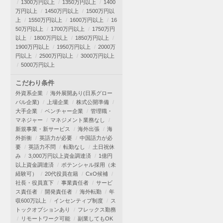
1300万円以上
1350万円以上
1400
万円以上
1450万円以上
1500万円以
上
1550万円以上
1600万円以上
16
50万円以上
1700万円以上
1750万円
以上
1800万円以上
1850万円以上
1900万円以上
1950万円以上
2000万
円以上
2500万円以上
3000万円以上
5000万円以上
こだわり条件
外資系企業
海外展開あり(日系グロー
バル企業)
上場企業
株式公開準備
大手企業
ベンチャー企業
管理職・
マネジャー
マネジメント業務なし
新規事業・新サービス
海外出張
海
外折衝
英語力が必要
中国語力が必
要
英語力不問
転勤なし
土日祝休
み
3,000万円以上資金調達済
1億円
以上資金調達済
ポテンシャル採用（未
経験可）
20代役員在籍
CxO候補
社長・役員直下
事業責任者
サービ
ス責任者
開発責任者
海外転勤
年
収600万以上
インセンティブ制度
ス
トックオプションあり
フレックス勤務
リモートワーク可能
副業してもOK