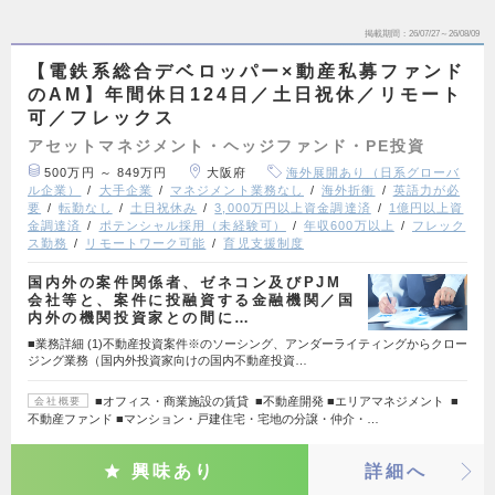
掲載期間
26/07/27～26/08/09
【電鉄系総合デベロッパー×動産私募ファンド
のAM】年間休日124日／土日祝休／リモート
可／フレックス
アセットマネジメント・ヘッジファンド・PE投資
500万円 ～ 849万円
大阪府
海外展開あり（日系グローバ
ル企業）
大手企業
マネジメント業務なし
海外折衝
英語力が必
要
転勤なし
土日祝休み
3,000万円以上資金調達済
1億円以上資
金調達済
ポテンシャル採用（未経験可）
年収600万以上
フレック
ス勤務
リモートワーク可能
育児支援制度
国内外の案件関係者、ゼネコン及びPJM
会社等と、案件に投融資する金融機関／国
内外の機関投資家との間に…
■業務詳細 (1)不動産投資案件※のソーシング、アンダーライティングからクロー
ジング業務（国内外投資家向けの国内不動産投資…
■オフィス・商業施設の賃貸 ■不動産開発 ■エリアマネジメント ■
会社概要
不動産ファンド ■マンション・戸建住宅・宅地の分譲・仲介・…
興味あり
詳細へ