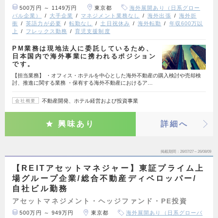
500万円 ～ 1149万円
東京都
海外展開あり（日系グロー
バル企業）
大手企業
マネジメント業務なし
海外出張
海外折
衝
英語力が必要
転勤なし
土日祝休み
海外転勤
年収600万以
上
フレックス勤務
育児支援制度
PM業務は現地法人に委託しているため、
日本国内で海外事業に携われるポジション
です。
【担当業務】 ・オフィス・ホテルを中心とした海外不動産の購入検討や売却検
討、推進に関する業務 ・保有する海外不動産におけるア…
不動産開発、ホテル経営および投資事業
会社概要
興味あり
詳細へ
掲載期間
26/07/27～26/08/09
【REITアセットマネジャー】東証プライム上
場グループ企業/総合不動産ディベロッパー/
自社ビル勤務
アセットマネジメント・ヘッジファンド・PE投資
500万円 ～ 949万円
東京都
海外展開あり（日系グローバ