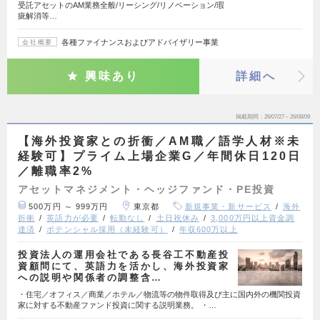
受託アセットのAM業務全般/リーシング/リノベーション/瑕
疵解消等…
各種ファイナンスおよびアドバイザリー事業
会社概要
興味あり
詳細へ
掲載期間
26/07/27～26/08/09
【海外投資家との折衝／AM職／語学人材※未
経験可】プライム上場企業G／年間休日120日
／離職率2%
アセットマネジメント・ヘッジファンド・PE投資
500万円 ～ 999万円
東京都
新規事業・新サービス
海外
折衝
英語力が必要
転勤なし
土日祝休み
3,000万円以上資金調
達済
ポテンシャル採用（未経験可）
年収600万以上
投資法人の運用会社である長谷工不動産投
資顧問にて、英語力を活かし、海外投資家
への説明や関係者の調整含…
・住宅／オフィス／商業／ホテル／物流等の物件取得及び主に国内外の機関投資
家に対する不動産ファンド投資に関する説明業務。 ・…