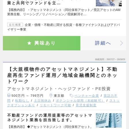
業と共同でファンドを立…
【職務内容】 ・アセットマネジメント（同社保有アセット／受託アセットのAM
業務全般、リーシング／リノベーション／瑕疵解消そ…
企業・債権・不動産に関する投資・各種ファイナンスおよびアドバ
会社概要
イザリー事業
興味あり
詳細へ
掲載期間
26/07/27～26/08/09
【大規模物件のアセットマネジメント】不動
産再生ファンド運用／地域金融機関とのネッ
トワーク
アセットマネジメント・ヘッジファンド・PE投資
500万円 ～ 799万円
東京都
ベンチャー企業
英語力不
問
転勤なし
土日祝休み
ポテンシャル採用（未経験可）
ストッ
クオプションあり
リモートワーク可能
育児支援制度
不動産ファンドの運用提案等のアセットマ
ネジメント業務を担当致します。
【業務内容】 ◆アセットマネジメント（同社保有アセット,