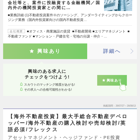
会社等と、案件に投融資する金融機関／国
内外の機関投資家との間に…
■業務詳細 (1)不動産投資案件※のソーシング、アンダーライティングからクロー
ジング業務（国内外投資家向けの国内不動産投資…
■オフィス・商業施設の賃貸 ■不動産開発 ■エリアマネジメント ■
会社概要
不動産ファンド ■マンション・戸建住宅・宅地の分譲・仲介・…
興味あり
詳細へ
興味のある求人に
チェックをつけよう!
興味あり
スカウトのマッチング精度があがる!
その求人への合格可能性がわかる!
掲載期間
26/07/27～26/08/13
【海外不動産投資】最大手総合不動産デベロ
ッパー/海外不動産の購入検討や売却検討/英
語必須/フレックス
アセットマネジメント・ヘッジファンド・PE投資