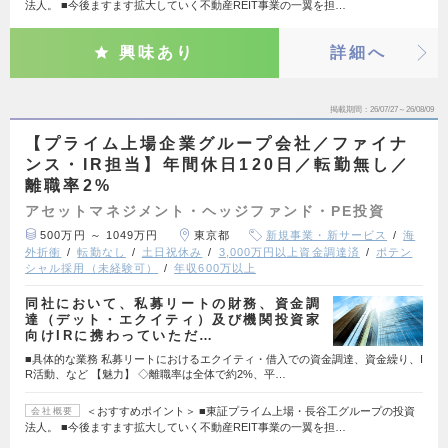
法人。 ■今後ますます拡大していく不動産REIT事業の一翼を担…
興味あり
詳細へ
掲載期間
26/07/27～26/08/09
【プライム上場企業グループ会社／ファイナ
ンス・IR担当】年間休日120日／転勤無し／
離職率2%
アセットマネジメント・ヘッジファンド・PE投資
500万円 ～ 1049万円
東京都
新規事業・新サービス
海
外折衝
転勤なし
土日祝休み
3,000万円以上資金調達済
ポテン
シャル採用（未経験可）
年収600万以上
同社において、私募リートの財務、資金調
達（デット・エクイティ）及び機関投資家
向けIRに携わっていただ…
■具体的な業務 私募リートにおけるエクイティ・借入での資金調達、資金繰り、I
R活動、など 【魅力】 ◇離職率は全体で約2%、平…
＜おすすめポイント＞ ■東証プライム上場・長谷工グループの投資
会社概要
法人。 ■今後ますます拡大していく不動産REIT事業の一翼を担…