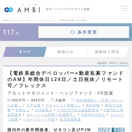
若手ハイキャリアのスカウト転職
転勤なしのアセットマネジメント・ヘッジファンド・PE投資の転職・求人情報
117
条件変更
件
すべて
新着のみ
掲載終了間近
掲載期間
26/07/27～26/08/13
【電鉄系総合デベロッパー×動産私募ファンド
のAM】年間休日124日／土日祝休／リモート
可／フレックス
アセットマネジメント・ヘッジファンド・PE投資
500万円 ～ 849万円
大阪府
海外展開あり（日系グローバ
ル企業）
大手企業
マネジメント業務なし
海外折衝
英語力が必
要
転勤なし
土日祝休み
3,000万円以上資金調達済
1億円以上資
金調達済
ポテンシャル採用（未経験可）
年収600万以上
フレック
ス勤務
リモートワーク可能
育児支援制度
国内外の案件関係者、ゼネコン及びPJM