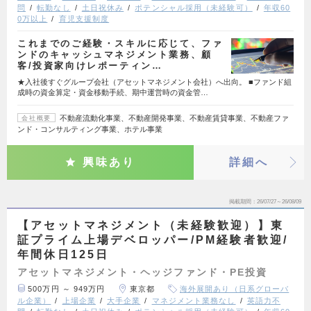
問
転勤なし
土日祝休み
ポテンシャル採用（未経験可）
年収60
0万以上
育児支援制度
これまでのご経験・スキルに応じて、ファ
ンドのキャッシュマネジメント業務、顧
客/投資家向けレポーティン…
★入社後すぐグループ会社（アセットマネジメント会社）へ出向。 ■ファンド組
成時の資金算定・資金移動手続、期中運営時の資金管…
不動産流動化事業、不動産開発事業、不動産賃貸事業、不動産ファ
会社概要
ンド・コンサルティング事業、ホテル事業
興味あり
詳細へ
掲載期間
26/07/27～26/08/09
【アセットマネジメント（未経験歓迎）】東
証プライム上場デベロッパー/PM経験者歓迎/
年間休日125日
アセットマネジメント・ヘッジファンド・PE投資
500万円 ～ 949万円
東京都
海外展開あり（日系グローバ
ル企業）
上場企業
大手企業
マネジメント業務なし
英語力不