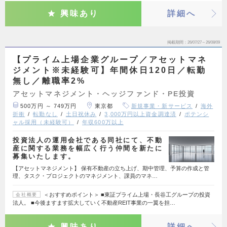
興味あり
詳細へ
掲載期間
26/07/27～26/08/09
【プライム上場企業グループ／アセットマネ
ジメント※未経験可】年間休日120日／転勤
無し／離職率2%
アセットマネジメント・ヘッジファンド・PE投資
500万円 ～ 749万円
東京都
新規事業・新サービス
海外
折衝
転勤なし
土日祝休み
3,000万円以上資金調達済
ポテンシ
ャル採用（未経験可）
年収600万以上
投資法人の運用会社である同社にて、不動
産に関する業務を幅広く行う仲間を新たに
募集いたします。
【アセットマネジメント】 保有不動産の立ち上げ、期中管理、予算の作成と管
理、タスク・プロジェクトのマネジメント、課員のマネ…
＜おすすめポイント＞ ■東証プライム上場・長谷工グループの投資
会社概要
法人。 ■今後ますます拡大していく不動産REIT事業の一翼を担…
興味あり
詳細へ