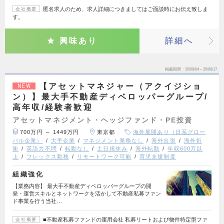
匿名求人のため、求人詳細につきましてはご面談時にお伝え致しま
会社概要
す。
興味あり
詳細へ
掲載期間
26/08/04～26/08/17
【アセットマネジャー（アクイジショ
NEW
ン）】最大手不動産ディベロッパーグループ/
高年収/経験者歓迎
アセットマネジメント・ヘッジファンド・PE投資
700万円 ～ 1449万円
東京都
海外展開あり（日系グロー
バル企業）
大手企業
マネジメント業務なし
海外出張
海外折
衝
英語力不問
転勤なし
土日祝休み
海外転勤
年収600万以
上
フレックス勤務
リモートワーク可能
育児支援制度
組織強化
【業務内容】 最大手不動産ディベロッパーグループの開
発・運営スキルとネットワークを活かして不動産私募ファン
ド事業を行う当社…
■不動産私募ファンドの運用会社 私募リートおよび物件特定型ファ
会社概要