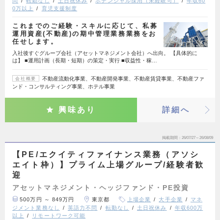
問
転勤なし
土日祝休み
ポテンシャル採用（未経験可）
年収60
0万以上
育児支援制度
これまでのご経験・スキルに応じて、私募
運用資産(不動産)の期中管理業務業務をお
任せします。
入社後すぐグループ会社（アセットマネジメント会社）へ出向。 【具体的に
は】 ■運用計画（長期・短期）の策定・実行 ■収益性・稼…
不動産流動化事業、不動産開発事業、不動産賃貸事業、不動産ファ
会社概要
ンド・コンサルティング事業、ホテル事業
興味あり
詳細へ
掲載期間
26/07/27～26/08/09
【PE/エクイティファイナンス業務（アソシ
エイト枠）】プライム上場グループ/経験者歓
迎
アセットマネジメント・ヘッジファンド・PE投資
500万円 ～ 849万円
東京都
上場企業
大手企業
マネ
ジメント業務なし
英語力不問
転勤なし
土日祝休み
年収600万
以上
リモートワーク可能