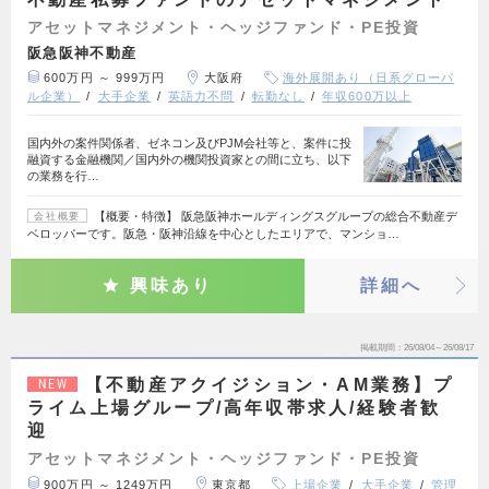
アセットマネジメント・ヘッジファンド・PE投資
阪急阪神不動産
600万円 ～ 999万円
大阪府
海外展開あり（日系グローバ
ル企業）
大手企業
英語力不問
転勤なし
年収600万以上
国内外の案件関係者、ゼネコン及びPJM会社等と、案件に投
融資する金融機関／国内外の機関投資家との間に立ち、以下
の業務を行…
【概要・特徴】 阪急阪神ホールディングスグループの総合不動産デ
会社概要
ベロッパーです。阪急・阪神沿線を中心としたエリアで、マンショ…
興味あり
詳細へ
掲載期間
26/08/04～26/08/17
【不動産アクイジション・AM業務】プ
NEW
ライム上場グループ/高年収帯求人/経験者歓
迎
アセットマネジメント・ヘッジファンド・PE投資
900万円 ～ 1249万円
東京都
上場企業
大手企業
管理