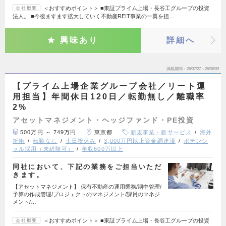
＜おすすめポイント＞ ■東証プライム上場・長谷工グループの投資
会社概要
法人。 ■今後ますます拡大していく不動産REIT事業の一翼を担…
興味あり
詳細へ
掲載期間
26/07/27～26/08/09
【プライム上場企業グループ会社／リート運
用担当】年間休日120日／転勤無し／離職率
2%
アセットマネジメント・ヘッジファンド・PE投資
500万円 ～ 749万円
東京都
新規事業・新サービス
海外
折衝
転勤なし
土日祝休み
3,000万円以上資金調達済
ポテンシ
ャル採用（未経験可）
年収600万以上
同社において、下記の業務をご担当いただ
きます。
【アセットマネジメント】 保有不動産の運用業務/期中管理/
予算の作成管理/プロジェクトのマネジメント/課員のマネジ
メント/…
＜おすすめポイント＞ ■東証プライム上場・長谷工グループの投資
会社概要