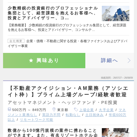
少数精鋭の投資銀行のプロフェッショナル
集団として、経営課題を抱えるお客様へ、
投資とアドバイザリー、コ…
【業務概要】 少数精鋭の投資銀行のプロフェッショナル集団として、経営課題
を抱えるお客様へ、投資とアドバイザリー、コンサルテ…
企業・債権・不動産に関する投資・各種ファイナンスおよびアドバ
会社概要
イザリー事業
興味あり
詳細へ
掲載期間
26/07/27～26/08/09
【不動産アクイジション・AM業務（アソシエ
イト枠）】プライム上場グループ/経験者歓迎
アセットマネジメント・ヘッジファンド・PE投資
500万円 ～ 849万円
東京都
上場企業
大手企業
マネ
ジメント業務なし
英語力不問
転勤なし
土日祝休み
年収600万
以上
リモートワーク可能
数億から100憶円規模の案件に携わること
ができます。また、有名リゾートホテル企