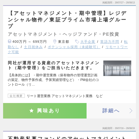
掲載期間
26/07/27～26/08/13
【アセットマネジメント・期中管理】レジデ
ンシャル物件／東証プライム市場上場グルー
プ
アセットマネジメント・ヘッジファンド・PE投資
400万円 ～ 699万円
東京都
大手企業
英語力不問
転
勤なし
土日祝休み
ポテンシャル採用（未経験可）
リモートワー
ク可能
同社が運用する資産のアセットマネジメン
ト（期中管理）をご担当いただきます。
【具体的には】 ・期中運営業務（保有物件の管理運営計画
の策定、物件予算作成、予算実績管理など） ・PM会社のコ
ントロール（リ…
リート運営業務 アセットマネジメント業務 など
会社概要
興味あり
詳細へ
掲載期間
26/07/16～26/08/19
不動産私募ファンドのアセットマネジメント