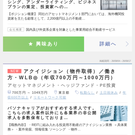
シング、アンダーライティング、ビジネス
プランの策定、投資家への…
【ポジション概要】 同社のアセットマネジメント部門においては、海外機関投
資家を主たる顧客として、2,200億円以上の不動産…
国内及び外資系企業を対象とした事業用総合不動産サービス
会社概要
興味あり
詳細へ
掲載期間
26/08/04～26/08/17
アクイジション（物件取得）／働き
NEW
方・WLB◎（年収700万円～1000万円）
アセットマネジメント・ヘッジファンド・PE投資
700万円 ～ 1049万円
東京都
転勤なし
土日祝休み
年
収600万以上
リモートワーク可能
パソナキャリアがおすすめする求人です。
こちらの求人案件以外にも各業界の非公開
求人を多数保有しておりま…
【職務内容】 ・REITに組み入れる投資用不動産のアクイジション業務 ＜具体業
務＞ ・案件発掘、情報収集 ソーシング ・物件…