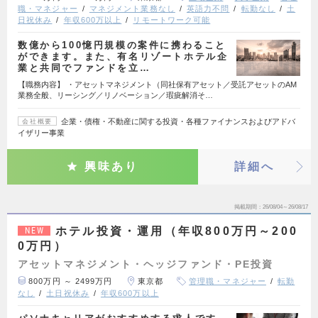
職・マネジャー
マネジメント業務なし
英語力不問
転勤なし
土
日祝休み
年収600万以上
リモートワーク可能
数億から100憶円規模の案件に携わること
ができます。また、有名リゾートホテル企
業と共同でファンドを立…
【職務内容】 ・アセットマネジメント（同社保有アセット／受託アセットのAM
業務全般、リーシング／リノベーション／瑕疵解消そ…
企業・債権・不動産に関する投資・各種ファイナンスおよびアドバ
会社概要
イザリー事業
興味あり
詳細へ
掲載期間
26/08/04～26/08/17
ホテル投資・運用（年収800万円～200
NEW
0万円）
アセットマネジメント・ヘッジファンド・PE投資
800万円 ～ 2499万円
東京都
管理職・マネジャー
転勤
なし
土日祝休み
年収600万以上