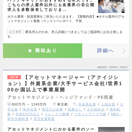
パソナキャリアがおすすめする求人です。
こちらの求人案件以外にも各業界の非公開
求人を多数保有しておりま…
ホテル運用・投資業務をご担当いただきます。 【業務内容】 ■ホテル案件のアセ
ットマネジメント業務（マンスリーレポート、予算、…
匿名求人のため、求人詳細につきましてはご面談時にお伝え致しま
会社概要
す。
興味あり
詳細へ
掲載期間
26/08/04～26/08/17
【アセットマネージャー（アクイジシ
NEW
ョン）】外資系企業/大手サービス会社/世界1
00か国以上で事業展開
アセットマネジメント・ヘッジファンド・PE投資
800万円 ～ 1249万円
東京都
外資系企業
上場企業
大
手企業
海外出張
英語力が必要
転勤なし
土日祝休み
海外転
勤
年収600万以上
フレックス勤務
リモートワーク可能
MBA・
留学支援制度
育児支援制度
アセットマネジメントにかかる案件のソー