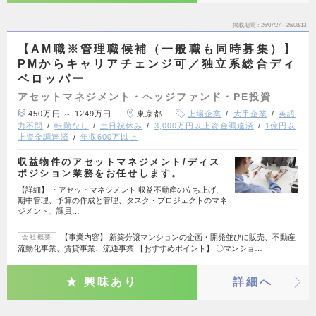
掲載期間
26/07/27～26/08/13
【AM職※管理職候補（一般職も同時募集）】
PMからキャリアチェンジ可／独立系総合ディ
ベロッパー
アセットマネジメント・ヘッジファンド・PE投資
450万円 ～ 1249万円
東京都
上場企業
大手企業
英語
力不問
転勤なし
土日祝休み
3,000万円以上資金調達済
1億円以
上資金調達済
年収600万以上
収益物件のアセットマネジメント/ディス
ポジション業務をお任せします。
【詳細】 ・アセットマネジメント 収益不動産の立ち上げ、
期中管理、予算の作成と管理、タスク・プロジェクトのマネ
ジメント、課員…
【事業内容】 新築分譲マンションの企画・開発並びに販売、不動産
会社概要
流動化事業、賃貸事業、流通事業 【おすすめポイント】 〇マンショ…
興味あり
詳細へ