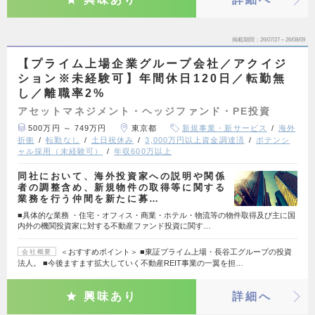
掲載期間
26/07/27～26/08/09
【プライム上場企業グループ会社／アクイジ
ション※未経験可】年間休日120日／転勤無
し／離職率2%
アセットマネジメント・ヘッジファンド・PE投資
500万円 ～ 749万円
東京都
新規事業・新サービス
海外
折衝
転勤なし
土日祝休み
3,000万円以上資金調達済
ポテンシ
ャル採用（未経験可）
年収600万以上
同社において、海外投資家への説明や関係
者の調整含め、新規物件の取得等に関する
業務を行う仲間を新たに募…
■具体的な業務 ・住宅・オフィス・商業・ホテル・物流等の物件取得及び主に国
内外の機関投資家に対する不動産ファンド投資に関す…
＜おすすめポイント＞ ■東証プライム上場・長谷工グループの投資
会社概要
法人。 ■今後ますます拡大していく不動産REIT事業の一翼を担…
興味あり
詳細へ