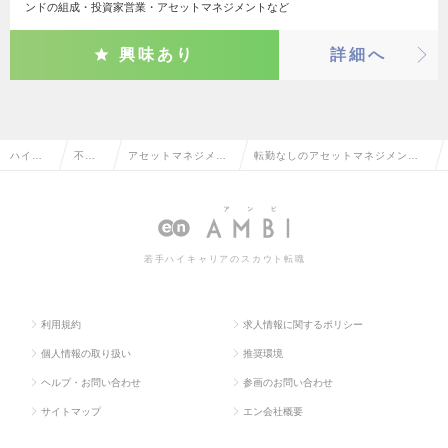
ンドの組成・投資家営業・アセットマネジメントなど
興味あり
詳細へ
ハイク
不動
アセットマネジメン
転勤なしのアセットマネジメン
ラス求
産系
ト・ヘッジファン
ト・ヘッジファンド・PE投資の転
人TOP
専門
ド・PE投資
職・求人情報一覧
職
若手ハイキャリアのスカウト転職
利用規約
求人情報に関するポリシー
個人情報の取り扱い
推奨環境
ヘルプ・お問い合わせ
参画のお問い合わせ
サイトマップ
エン会社概要