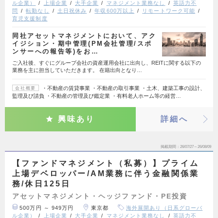
ル企業）
上場企業
大手企業
マネジメント業務なし
英語力不
問
転勤なし
土日祝休み
年収600万以上
リモートワーク可能
育児支援制度
同社アセットマネジメントにおいて、アク
イジション・期中管理(PM会社管理/スポ
ンサーへの報告等)をお…
ご入社後、すぐにグループ会社の資産運用会社に出向し、REITに関する以下の
業務を主に担当していただきます。 在籍出向となり…
・不動産の賃貸事業 ・不動産の取引事業 ・土木、建築工事の設計、
会社概要
監理及び請負 ・不動産の管理及び鑑定業 ・有料老人ホーム等の経営…
興味あり
詳細へ
掲載期間
26/07/27～26/08/09
【ファンドマネジメント（私募）】プライム
上場デベロッパー/AM業務に伴う金融関係業
務/休日125日
アセットマネジメント・ヘッジファンド・PE投資
500万円 ～ 949万円
東京都
海外展開あり（日系グローバ
ル企業）
上場企業
大手企業
マネジメント業務なし
英語力不