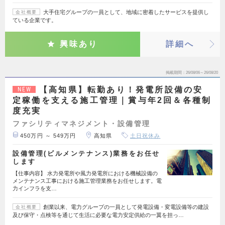
大手住宅グループの一員として、地域に密着したサービスを提供し
会社概要
ている企業です。
興味あり
詳細へ
掲載期間
26/08/06～26/08/20
【高知県】転勤あり！発電所設備の安
NEW
定稼働を支える施工管理｜賞与年2回＆各種制
度充実
ファシリティマネジメント・設備管理
450万円 ～ 549万円
高知県
土日祝休み
設備管理(ビルメンテナンス)業務をお任せ
します
【仕事内容】 水力発電所や風力発電所における機械設備の
メンテナンス工事における施工管理業務をお任せします。電
力インフラを支…
創業以来、電力グループの一員として発電設備・変電設備等の建設
会社概要
及び保守・点検等を通じて生活に必要な電力安定供給の一翼を担っ…