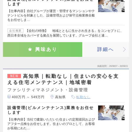
します
【仕事内容】自社グループが運営・管理するマンションやテ
ナントビルを対象とした、設備管理および保守点検業務全般
をお任せしま…
【会社の特徴】 地域とともに生かされ生きる」をコンセプトに、
会社概要
西日本全域をカバーする拠点を展開しています。グループ会社と連…
興味あり
詳細へ
掲載期間
26/08/07～26/08/21
高知県｜転勤なし｜住まいの安心を支
NEW
える住宅メンテナンス｜地域密着
ファシリティマネジメント・設備管理
400万円 ～ 549万円
高知県
転勤なし
設備管理(ビルメンテナンス)業務をお任せ
します
【仕事内容】当社で建築いただいた住まいの定期巡回および
アフター点検をお任せします。住まいのプロとして、お客様
が長期にわた…