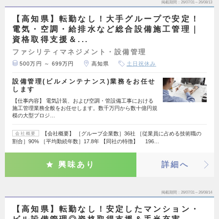
掲載期間
26/07/31～26/08/13
【高知県】転勤なし！大手グループで安定！
電気・空調・給排水など総合設備施工管理｜
資格取得支援＆...
ファシリティマネジメント・設備管理
500万円 ～ 699万円
高知県
土日祝休み
設備管理(ビルメンテナンス)業務をお任せ
します
【仕事内容】 電気計装、および空調・管設備工事における
施工管理業務全般をお任せします。数千万円から数十億円規
模の大型プロジ…
【会社概要】 ［グループ企業数］36社 ［従業員に占める技術職の
会社概要
割合］90% ［平均勤続年数］17.8年 【同社の特徴】 196…
興味あり
詳細へ
掲載期間
26/07/31～26/08/14
【高知県】転勤なし！安定したマンション・