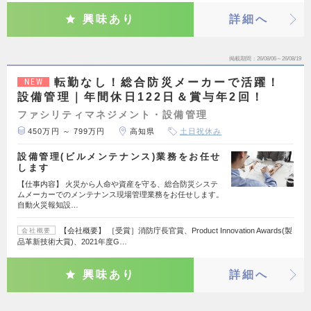
興味あり
詳細へ
掲載期間
26/08/06～26/08/19
転勤なし！総合防災メーカーで活躍！
NEW
設備管理｜年間休日122日＆賞与年2回！
ファシリティマネジメント・設備管理
450万円 ～ 799万円
高知県
土日祝休み
設備管理(ビルメンテナンス)業務をお任せ
します
【仕事内容】 火災から人命や資産を守る、総合防災システ
ムメーカーでのメンテナンス現場管理業務をお任せします。
自動火災報知設…
【会社概要】 ［受賞］消防庁長官賞、Product Innovation Awards(製
会社概要
品革新技術大賞)、2021年度G…
興味あり
詳細へ