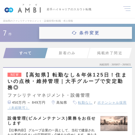
若手ハイキャリアのスカウト転職
高知県のファシリティマネジメント・設備管理の転職・求人情報
7
条件変更
件
すべて
新着のみ
掲載終了間近
掲載期間
26/08/07～26/08/21
【高知県】転勤なし＆年休125日！住ま
NEW
いの点検・維持管理｜大手グループで安定勤
務◎
ファシリティマネジメント・設備管理
450万円 ～ 849万円
高知県
転勤なし
ポテンシャル採用
（未経験可）
設備管理(ビルメンテナンス)業務をお任せ
します
【仕事内容】 グループ企業の一員として、当社で建築され
たお客様の住まいの定期巡回・点検をお任せします。単なる