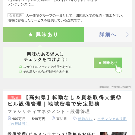
メンテナンスに…
大手住宅グループの一員として、四国地区での販売・施工を行い、
会社概要
地域に密着したサービスを提供している企業です。
興味あり
詳細へ
興味のある求人に
チェックをつけよう!
興味あり
スカウトのマッチング精度があがる!
その求人への合格可能性がわかる!
掲載期間
26/08/07～26/08/21
【高知県】転勤なし＆資格取得支援◎
NEW
ビル設備管理｜地域密着で安定勤務
ファシリティマネジメント・設備管理
400万円 ～ 549万円
高知県
転勤なし
ポテンシャル採用
（未経験可）
設備管理(ビルメンテナンス)業務をお任せ