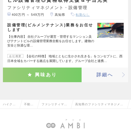
ビル設備管理◎資格取得支援＆手当充実
ファシリティマネジメント・設備管理
400万円 ～ 549万円
高知県
転勤なし
設備管理(ビルメンテナンス)業務をお任せ
します
【仕事内容】 自社グループが運営・管理するマンション及
びテナントビルの設備管理業務全般をお任せします。建物の
安全と快適な環…
【会社の特徴】 地域とともに生かされ生きる」をコンセプトに、西
会社概要
日本全域をカバーする拠点を展開しています。グループ会社と連携…
興味あり
詳細へ
ハイクラ
不動産
ファシリティマネ
高知県のファシリティマネジメン
ス求人TO
系専門
ジメント・設備管
ト・設備管理の転職・求人情報一
P
職
理
覧