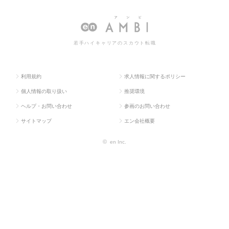
ス求人TO
系専門
ジメント・設備管
ト・設備管理の転職・求人情報一
P
職
理
覧
若手ハイキャリアのスカウト転職
利用規約
求人情報に関するポリシー
個人情報の取り扱い
推奨環境
ヘルプ・お問い合わせ
参画のお問い合わせ
サイトマップ
エン会社概要
©
en Inc.