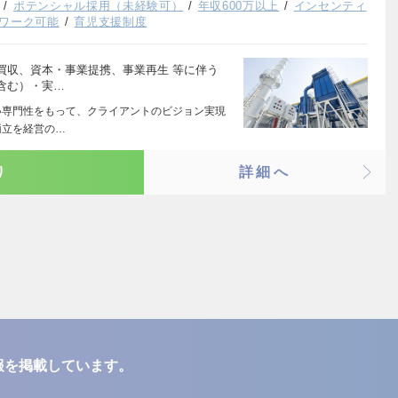
ポテンシャル採用（未経験可）
年収600万以上
インセンティ
ワーク可能
育児支援制度
買収、資本・事業提携、事業再生 等に伴う
含む）・実…
い専門性をもって、クライアントのビジョン実現
両立を経営の…
り
詳細へ
報を掲載しています。