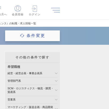
の方へ
会員登録
ログイン
ェンス）の転職・求人情報一覧
条件変更
その他の条件で探す
希望職種
経営・経営企画・事業企画系
管理部門系
SCM・ロジスティクス・物流・購買・
貿易系
営業系
マーケティング・販促企画・商品開発