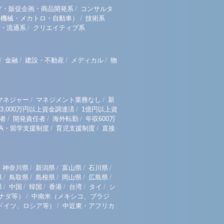
/
グ・販促企画・商品開発系
コンサルタ
/
（機械・メカトロ・自動車）
技術系
/
・流通系
クリエイティブ系
/
/
/
/
金融
建設・不動産
メディカル
物
/
/
マネジャー
マネジメント業務なし
新
/
3,000万円以上資金調達済
1億円以上資
/
/
/
者
開発責任者
海外転勤
年収600万
/
/
BA・留学支援制度
育児支援制度
直接
/
/
/
/
神奈川県
新潟県
富山県
石川県
/
/
/
/
/
県
鳥取県
島根県
岡山県
広島県
/
/
/
/
/
/
県
中国
韓国
香港
台湾
タイ
シ
/
ナダ等）
中南米（メキシコ、ブラジ
/
ドイツ、ロシア等）
中近東・アフリカ