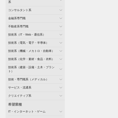
系
コンサルタント系
金融系専門職
不動産系専門職
技術系（IT・Web・通信系）
技術系（電気・電子・半導体）
技術系（機械・メカトロ・自動車）
技術系（化学・素材・食品・衣料）
技術系（建築・設備・土木・プラン
ト）
技術・専門職系（メディカル）
サービス・流通系
クリエイティブ系
希望業種
IT・インターネット・ゲーム