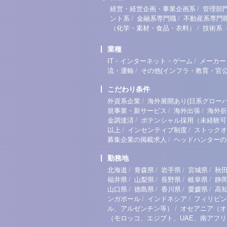
/
経営・経営企画・事業企画系
管理部
/
/
ント系
金融系専門職
不動産系専門
/
（化学・素材・食品・衣料）
技術系
業種
/
IT・インターネット・ゲーム
メーカー
/
流・運輸
その他(インフラ・教育・官公
こだわり条件
/
外資系企業
海外展開あり(日系グローバ
/
/
規事業・新サービス
海外出張
海外折
/
金調達済
ポテンシャル採用（未経験可
/
/
以上
インセンティブ制度
ストックオ
/
募集企業の掲載求人
ヘッドハンターの
勤務地
/
/
/
/
北海道
青森県
岩手県
宮城県
秋
/
/
/
/
福井県
山梨県
長野県
岐阜県
静
/
/
/
/
山口県
徳島県
香川県
愛媛県
高
/
/
ンガポール
インドネシア
フィリピン
/
ル、アルゼンチン等）
オセアニア（オ
（モロッコ、エジプト、UAE、南アフ