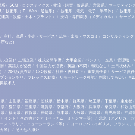
/
/
/
門系
SCM・ロジスティクス・物流・購買・貿易系
営業系
マーケティン
/
/
/
職
技術系（IT・Web・通信系）
技術系（電気・電子・半導体）
技術系
/
/
（建築・設備・土木・プラント）
技術・専門職系（メディカル）
サービス
/
/
/
/
商社
流通・小売・サービス
広告・出版・マスコミ
コンサルティング
庁など)
/
/
/
/
/
ル企業)
上場企業
株式公開準備
大手企業
ベンチャー企業
管理職・
/
/
/
/
/
/
衝
英語力が必要
中国語力が必要
英語力不問
転勤なし
土日祝休み
/
/
/
/
/
）
20代役員在籍
CxO候補
社長・役員直下
事業責任者
サービス責任
/
/
/
/
プションあり
フレックス勤務
リモートワーク可能
副業してもOK
M
掲載求人
/
/
/
/
/
/
/
/
/
田県
山形県
福島県
茨城県
栃木県
群馬県
埼玉県
千葉県
東京都
/
/
/
/
/
/
/
/
岡県
愛知県
三重県
滋賀県
京都府
大阪府
兵庫県
奈良県
和歌山
/
/
/
/
/
/
/
/
知県
福岡県
佐賀県
長崎県
熊本県
大分県
宮崎県
鹿児島県
沖縄
/
/
/
インド
その他アジア（ベトナム、ミャンマー等）
北米（アメリカ、カ
/
ーストラリア、ニュージーランド等）
ヨーロッパ（イギリス、フランス、
/
リカ等）
その他の海外