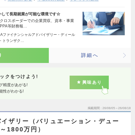
かして長期就業が可能な環境です☆
クロスボーダーでの企業買収、資本・事業
PPA等財務報…
＆Aファイナンシャルアドバイザリー・ディール
・トランザク…
り
詳細へ
ックをつけよう!
興味あり
グ精度があがる!
能性がわかる!
掲載期間
26/08/05～26/08/18
バイザリー（バリュエーション・デュー
～1800万円）