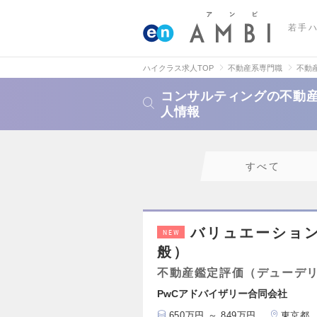
若手
ハイクラス求人TOP
不動産系専門職
不動
コンサルティングの不動
人情報
すべて
バリュエーショ
NEW
般）
不動産鑑定評価（デューデ
PwCアドバイザリー合同会社
650万円 ～ 849万円
東京都