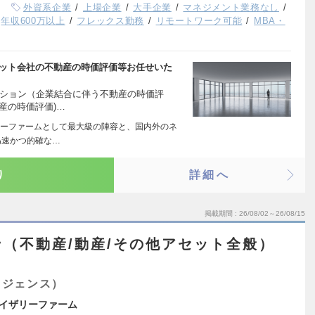
外資系企業
上場企業
大手企業
マネジメント業務なし
年収600万以上
フレックス勤務
リモートワーク可能
MBA・
ゲット会社の不動産の時価評価等お任せいた
ーション（企業結合に伴う不動産の時価評
産の時価評価)…
ーファームとして最大級の陣容と、国内外のネ
迅速かつ的確な…
り
詳細へ
掲載期間
26/08/02～26/08/15
（不動産/動産/その他アセット全般）
）
リジェンス）
イザリーファーム