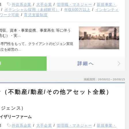
都
外資系企業
大手企業
管理職・マネジャー
新規事業・
ポテンシャル採用（未経験可）
年収600万以上
インセンティ
ワーク可能
育児支援制度
買収、資本・事業提携、事業再生 等に伴う
含む）・実…
い専門性をもって、クライアントのビジョン実現
両立を経営の…
り
詳細へ
掲載期間
26/08/02～26/08/15
（不動産/動産/その他アセット全般）
リジェンス）
イザリーファーム
都
外資系企業
大手企業
管理職・マネジャー
新規事業・