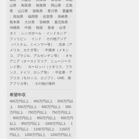
山県
鳥取県
島根県
岡山県
広島
県
山口県
徳島県
香川県
愛媛県
高知県
福岡県
佐賀県
長崎県
熊本県
大分県
宮崎県
鹿児島県
沖縄県
中国
韓国
香港
台湾
タイ
シンガポール
インドネシア
フィリピン
インド
その他アジア
（ベトナム、ミャンマー等）
北米（ア
メリカ、カナダ等）
中南米（メキシ
コ、ブラジル、アルゼンチン等）
オセ
アニア（オーストラリア、ニュージーラ
ンド等）
ヨーロッパ（イギリス、フラ
ンス、ドイツ、ロシア等）
中近東・ア
フリカ（モロッコ、エジプト、UAE、南
アフリカ等）
その他の海外
希望年収
400万円以上
450万円以上
500万円以
上
550万円以上
600万円以上
650
万円以上
700万円以上
750万円以上
800万円以上
850万円以上
900万円
以上
950万円以上
1000万円以上
1
050万円以上
1100万円以上
1150万
円以上
1200万円以上
1250万円以上