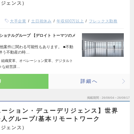
リジェンス）
大手企業
土日祝休み
年収600万以上
フレックス勤務
ショナルグループ 【デロイト トーマツのメ
他案件に関わる可能性もあります。 ■不動
伴う不動産の時…
略、組織変革、オペレーション変革、デジタルト
々な経営課…
り
詳細へ
掲載期間
26/08/04～26/08/17
エーション・デューデリジェンス】世界
人グループ/基本リモートワーク
リジェンス）