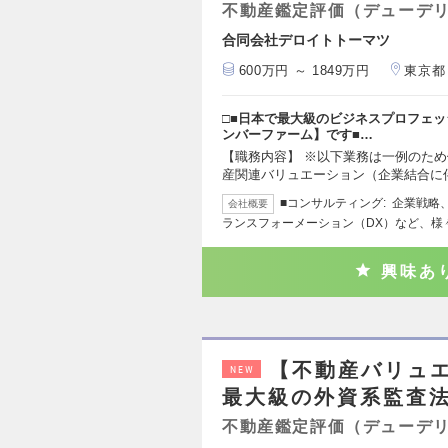
不動産鑑定評価（デューデ
合同会社デロイトトーマツ
600万円 ～ 1849万円
東京都
□■日本で最大級のビジネスプロフェッ
ンバーファーム】です■…
【職務内容】 ※以下業務は一例のため
産関連バリュエーション（企業結合に
■コンサルティング: 企業戦
会社概要
ランスフォーメーション（DX）など、様
興味あ
【不動産バリュ
NEW
最大級の外資系監査法
不動産鑑定評価（デューデ