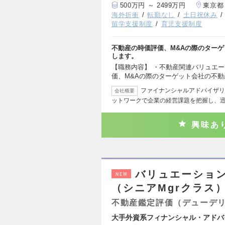
500万円 ～ 2499万円
東京都
海外折衝
転勤なし
土日祝休み
留学支援制度
育児支援制度
不動産の時価評価、M&Aの際のター
します。
【職務内容】 ・不動産関連バリュエ
価、M&Aの際のターゲット会社の不動
ファイナンシャルアドバイザリ
会社概要
ットワークで企業の経営課題を把握し、
興味あ
バリュエーション
NEW
（シニアMgrクラス
不動産鑑定評価（デューデ
大手外資系フィナンシャル・アドバ