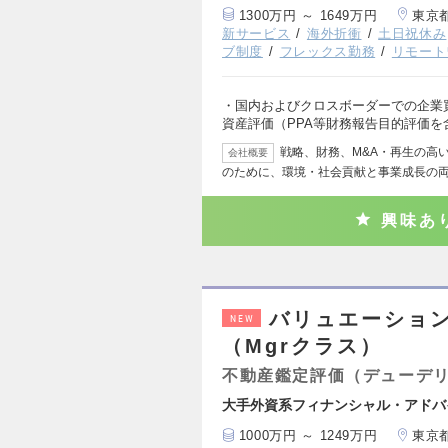
1300万円 ～ 1649万円
東京
新サービス
海外折衝
土日祝休み
ブ制度
フレックス勤務
リモート
・国内およびクロスボーダーでの企業
資産評価（PPA等財務報告目的評価を
戦略、財務、M&A・再生の高
会社概要
のために、環境・社会貢献と事業成長の
興味あ
バリュエーション
NEW
（Mgrクラス）
不動産鑑定評価（デューデ
大手外資系フィナンシャル・アドバ
1000万円 ～ 1249万円
東京