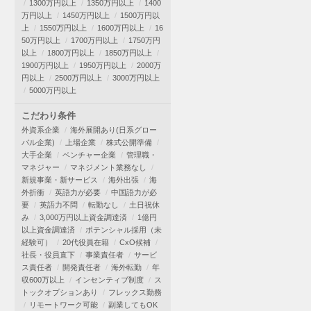
1300万円以上
1350万円以上
1400
万円以上
1450万円以上
1500万円以
上
1550万円以上
1600万円以上
16
50万円以上
1700万円以上
1750万円
以上
1800万円以上
1850万円以上
1900万円以上
1950万円以上
2000万
円以上
2500万円以上
3000万円以上
5000万円以上
こだわり条件
外資系企業
海外展開あり(日系グロー
バル企業)
上場企業
株式公開準備
大手企業
ベンチャー企業
管理職・
マネジャー
マネジメント業務なし
新規事業・新サービス
海外出張
海
外折衝
英語力が必要
中国語力が必
要
英語力不問
転勤なし
土日祝休
み
3,000万円以上資金調達済
1億円
以上資金調達済
ポテンシャル採用（未
経験可）
20代役員在籍
CxO候補
社長・役員直下
事業責任者
サービ
ス責任者
開発責任者
海外転勤
年
収600万以上
インセンティブ制度
ス
トックオプションあり
フレックス勤務
リモートワーク可能
副業してもOK