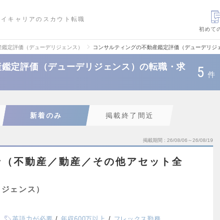
ハイキャリアのスカウト転職
初めて
産鑑定評価（デューデリジェンス）
コンサルティングの不動産鑑定評価（デューデリジ
産鑑定評価（デューデリジェンス）の転職・求
5
件
新着のみ
掲載終了間近
掲載期間
26/08/06～26/08/19
ン（不動産／動産／その他アセット全
リジェンス）
英語力が必要
年収600万以上
フレックス勤務