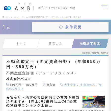
若手ハイキャリアのスカウト転職
IT・インターネット・ゲームの不動産鑑定評価（デューデリジェンス）の転職・求人情報
1
条件変更
件
すべて
新着のみ
掲載終了間近
掲載期間
26/07/28～26/08/10
不動産鑑定士（固定資産分野）（年収650万
円～850万円）
不動産鑑定評価（デューデリジェンス）
株式会社パスコ
650万円 ～ 899万円
東京都
大手企業
土日祝休み
年
収600万以上
★官公庁・地方公共団体向けの営業を担当
頂きます★ 【売上500億円以上のIT企業
の利益率ランキング上位…