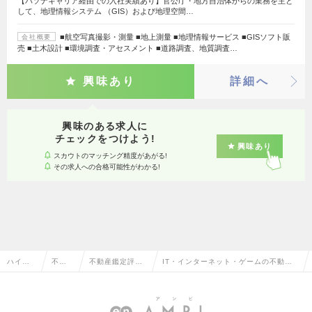
【パソナキャリア経由での入社実績あり】官公庁・地方自治体からの業務を主と
して、地理情報システム （GIS）および地理空間…
■航空写真撮影・測量 ■地上測量 ■地理情報サービス ■GISソフト販
会社概要
売 ■土木設計 ■環境調査・アセスメント ■道路調査、地質調査…
興味あり
詳細へ
興味のある求人に
チェックをつけよう!
興味あり
スカウトのマッチング精度があがる!
その求人への合格可能性がわかる!
ハイク
不動
不動産鑑定評価
IT・インターネット・ゲームの不動産
ラス求
産系
（デューデリジ
鑑定評価（デューデリジェンス）の転
人TOP
専門
ェンス）
職・求人情報一覧