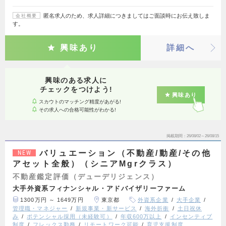
匿名求人のため、求人詳細につきましてはご面談時にお伝え致しま
会社概要
す。
興味あり
詳細へ
興味のある求人に
チェックをつけよう!
興味あり
スカウトのマッチング精度があがる!
その求人への合格可能性がわかる!
掲載期間
26/08/02～26/08/15
バリュエーション（不動産/動産/その他
NEW
アセット全般）（シニアMgrクラス）
不動産鑑定評価（デューデリジェンス）
大手外資系フィナンシャル・アドバイザリーファーム
1300万円 ～ 1649万円
東京都
外資系企業
大手企業
管理職・マネジャー
新規事業・新サービス
海外折衝
土日祝休
み
ポテンシャル採用（未経験可）
年収600万以上
インセンティブ
制度
フレックス勤務
リモートワーク可能
育児支援制度