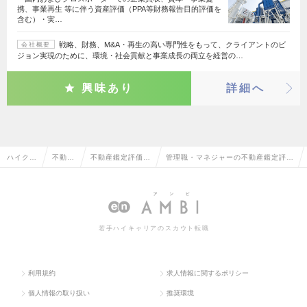
携、事業再生 等に伴う資産評価（PPA等財務報告目的評価を
含む）・実…
戦略、財務、M&A・再生の高い専門性をもって、クライアントのビ
会社概要
ジョン実現のために、環境・社会貢献と事業成長の両立を経営の…
興味あり
詳細へ
ハイクラ
不動産
不動産鑑定評価
管理職・マネジャーの不動産鑑定評価
ス求人T
系専門
（デューデリジェ
（デューデリジェンス）の転職・求人
OP
職
ンス）
情報一覧
若手ハイキャリアのスカウト転職
利用規約
求人情報に関するポリシー
個人情報の取り扱い
推奨環境