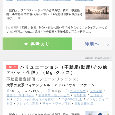
・国内およびクロスボーダーでの企業買収、資本・事業提
携、事業再生 等に伴う資産評価（PPA等財務報告目的評価を
含む）・実…
戦略、財務、M&A・再生の高い専門性をもって、クライアントのビ
会社概要
ジョン実現のために、環境・社会貢献と事業成長の両立を経営の…
興味あり
詳細へ
掲載期間
26/08/02～26/08/15
バリュエーション（不動産/動産/その他
NEW
アセット全般）（Mgrクラス）
不動産鑑定評価（デューデリジェンス）
大手外資系フィナンシャル・アドバイザリーファーム
1000万円 ～ 1249万円
東京都
外資系企業
大手企業
管理職・マネジャー
新規事業・新サービス
海外折衝
土日祝休
み
ポテンシャル採用（未経験可）
年収600万以上
インセンティブ
制度
フレックス勤務
リモートワーク可能
育児支援制度
・国内およびクロスボーダーでの企業買収、資本・事業提