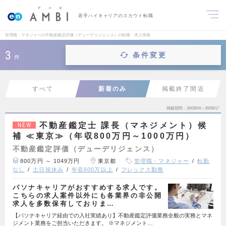
若手ハイキャリアのスカウト転職
管理職・マネジャーの不動産鑑定評価（デューデリジェンス）の転職・求人情報
3
条件変更
件
すべて
新着のみ
掲載終了間近
掲載期間
26/08/04～26/08/17
不動産鑑定士 課長（マネジメント）候
NEW
補 ≪東京≫（年収800万円～1000万円）
不動産鑑定評価（デューデリジェンス）
800万円 ～ 1049万円
東京都
管理職・マネジャー
転勤
なし
土日祝休み
年収600万以上
フレックス勤務
パソナキャリアがおすすめする求人です。
こちらの求人案件以外にも各業界の非公開
求人を多数保有しておりま…
【パソナキャリア経由での入社実績あり】不動産鑑定評価業務全般の実務とマネ
ジメント業務をご担当いただきます。 ※マネジメント…