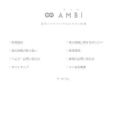
ス求人T
系専門
（デューデリジェ
ーデリジェンス）の転職・求人情
OP
職
ンス）
報一覧
若手ハイキャリアのスカウト転職
利用規約
求人情報に関するポリシー
個人情報の取り扱い
推奨環境
ヘルプ・お問い合わせ
参画のお問い合わせ
サイトマップ
エン会社概要
©
en Inc.