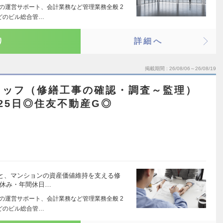
合の運営サポート、会計業務など管理業務全般 2
どのビル総合管…
り
詳細へ
掲載期間
26/08/06～26/08/19
タッフ（修繕工事の確認・調査～監理）
25日◎住友不動産G◎
と、マンションの資産価値維持を支える修
祝休み・年間休日…
合の運営サポート、会計業務など管理業務全般 2
どのビル総合管…