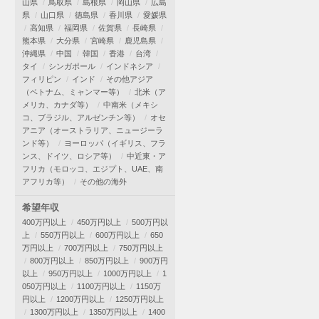
山県
鳥取県
島根県
岡山県
広島
県
山口県
徳島県
香川県
愛媛県
高知県
福岡県
佐賀県
長崎県
熊本県
大分県
宮崎県
鹿児島県
沖縄県
中国
韓国
香港
台湾
タイ
シンガポール
インドネシア
フィリピン
インド
その他アジア
（ベトナム、ミャンマー等）
北米（ア
メリカ、カナダ等）
中南米（メキシ
コ、ブラジル、アルゼンチン等）
オセ
アニア（オーストラリア、ニュージーラ
ンド等）
ヨーロッパ（イギリス、フラ
ンス、ドイツ、ロシア等）
中近東・ア
フリカ（モロッコ、エジプト、UAE、南
アフリカ等）
その他の海外
希望年収
400万円以上
450万円以上
500万円以
上
550万円以上
600万円以上
650
万円以上
700万円以上
750万円以上
800万円以上
850万円以上
900万円
以上
950万円以上
1000万円以上
1
050万円以上
1100万円以上
1150万
円以上
1200万円以上
1250万円以上
1300万円以上
1350万円以上
1400