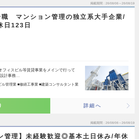
掲載期間
26/08/06～26/08/19
合職 マンション管理の独立系大手企業/
日123日
業、オフィスビル等賃貸事業をメインで行って
築設計事務…
ビル管理業 ■修繕工事業 ■建築コンサルタント業
り
詳細へ
掲載期間
26/08/06～26/08/19
ン管理】未経験歓迎◎基本土日休み/年休