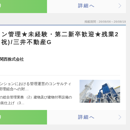
り
詳細へ
掲載期間
26/08/06～26/08/19
ョン管理★未経験・第二新卒歓迎★残業2
日祝)/三井不動産G
関西株式会社
マンションにおける管理運営のコンサルティ
管理組合への対…
ンの総合管理業務 （2）建物及び建物付帯設備の
装仕上げ （3…
り
詳細へ