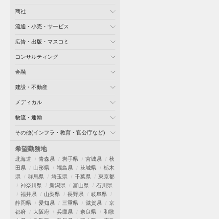
商社
流通・小売・サービス
広告・出版・マスコミ
コンサルティング
金融
建設・不動産
メディカル
物流・運輸
その他(インフラ・教育・官公庁など)
希望勤務地
北海道
青森県
岩手県
宮城県
秋
田県
山形県
福島県
茨城県
栃木
県
群馬県
埼玉県
千葉県
東京都
神奈川県
新潟県
富山県
石川県
福井県
山梨県
長野県
岐阜県
静岡県
愛知県
三重県
滋賀県
京
都府
大阪府
兵庫県
奈良県
和歌