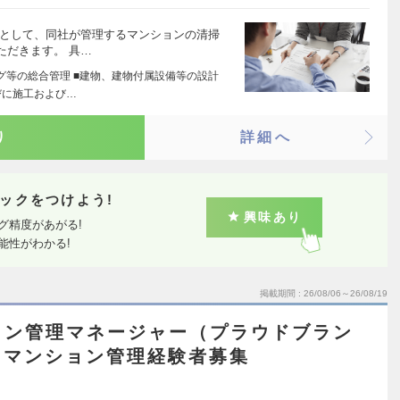
フとして、同社が管理するマンションの清掃
ただきます。 具…
グ等の総合管理 ■建物、建物付属設備等の設計
びに施工および…
り
詳細へ
ックをつけよう!
興味あり
グ精度があがる!
能性がわかる!
掲載期間
26/08/06～26/08/19
ョン管理マネージャー（プラウドブラン
／マンション管理経験者募集