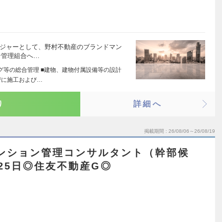
ージャーとして、野村不動産のブランドマン
ン管理組合へ…
グ等の総合管理 ■建物、建物付属設備等の設計
びに施工および…
り
詳細へ
掲載期間
26/08/06～26/08/19
マンション管理コンサルタント（幹部候
25日◎住友不動産G◎