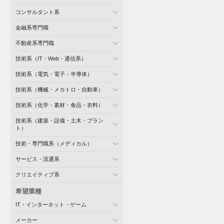
コンサルタント系
金融系専門職
不動産系専門職
技術系（IT・Web・通信系）
技術系（電気・電子・半導体）
技術系（機械・メカトロ・自動車）
技術系（化学・素材・食品・衣料）
技術系（建築・設備・土木・プラン
ト）
技術・専門職系（メディカル）
サービス・流通系
クリエイティブ系
希望業種
IT・インターネット・ゲーム
メーカー