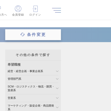
の方へ
会員登録
ログイン
条件変更
その他の条件で探す
希望職種
経営・経営企画・事業企画系
管理部門系
SCM・ロジスティクス・物流・購買・
貿易系
営業系
マーケティング・販促企画・商品開発
系