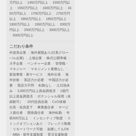
万円以上
1450万円以上
1500万円以
上
1550万円以上
1600万円以上
16
50万円以上
1700万円以上
1750万円
以上
1800万円以上
1850万円以上
1900万円以上
1950万円以上
2000万
円以上
2500万円以上
3000万円以上
5000万円以上
こだわり条件
外資系企業
海外展開あり(日系グロー
バル企業)
上場企業
株式公開準備
大手企業
ベンチャー企業
管理職・
マネジャー
マネジメント業務なし
新規事業・新サービス
海外出張
海
外折衝
英語力が必要
中国語力が必
要
英語力不問
転勤なし
土日祝休
み
3,000万円以上資金調達済
1億円
以上資金調達済
ポテンシャル採用（未
経験可）
20代役員在籍
CxO候補
社長・役員直下
事業責任者
サービ
ス責任者
開発責任者
海外転勤
年
収600万以上
インセンティブ制度
ス
トックオプションあり
フレックス勤務
リモートワーク可能
副業してもOK
MBA・留学支援制度
育児支援制度