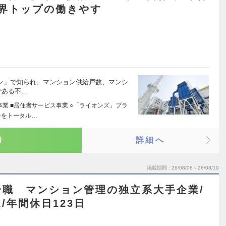
業界トップの働きやす
ョン」で知られ、マンション供給戸数、マンシ
である不…
事業 ■居住者サービス事業 ○「ライオンズ」ブラ
介をトータル…
り
詳細へ
掲載期間
26/08/06～26/08/19
合職 マンション管理の独立系大手企業/
/年間休日123日