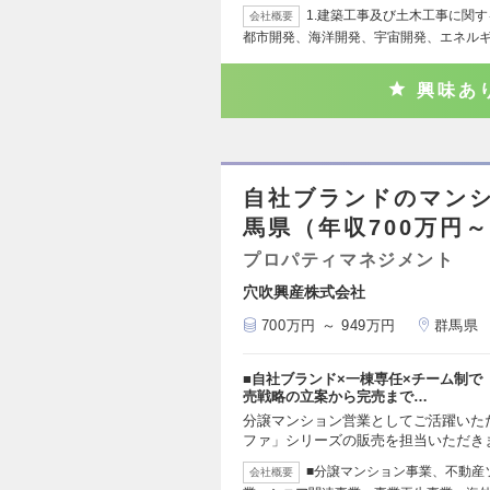
1.建築工事及び土木工事に関す
会社概要
都市開発、海洋開発、宇宙開発、エネル
興味あ
自社ブランドのマンシ
馬県（年収700万円～
プロパティマネジメント
穴吹興産株式会社
700万円 ～ 949万円
群馬県
■自社ブランド×一棟専任×チーム制
売戦略の立案から完売まで…
分譲マンション営業としてご活躍いた
ファ」シリーズの販売を担当いただきま
■分譲マンション事業、不動産
会社概要