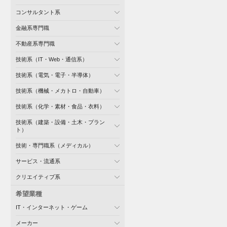
コンサルタント系
金融系専門職
不動産系専門職
技術系（IT・Web・通信系）
技術系（電気・電子・半導体）
技術系（機械・メカトロ・自動車）
技術系（化学・素材・食品・衣料）
技術系（建築・設備・土木・プラン
ト）
技術・専門職系（メディカル）
サービス・流通系
クリエイティブ系
希望業種
IT・インターネット・ゲーム
メーカー