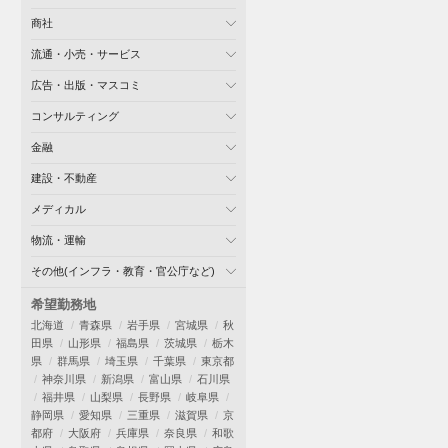
商社
流通・小売・サービス
広告・出版・マスコミ
コンサルティング
金融
建設・不動産
メディカル
物流・運輸
その他(インフラ・教育・官公庁など)
希望勤務地
北海道
青森県
岩手県
宮城県
秋
田県
山形県
福島県
茨城県
栃木
県
群馬県
埼玉県
千葉県
東京都
神奈川県
新潟県
富山県
石川県
福井県
山梨県
長野県
岐阜県
静岡県
愛知県
三重県
滋賀県
京
都府
大阪府
兵庫県
奈良県
和歌