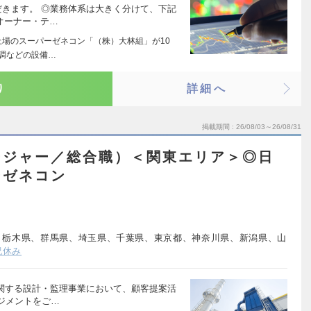
だきます。 ◎業務体系は大きく分けて、下記
オーナー・テ…
上場のスーパーゼネコン「（株）大林組」が10
調などの設備…
り
詳細へ
掲載期間
26/08/03～26/08/31
ージャー／総合職）＜関東エリア＞◎日
ーゼネコン
、栃木県、群馬県、埼玉県、千葉県、東京都、神奈川県、新潟県、山
祝休み
に関する設計・監理事業において、顧客提案活
ジメントをご…