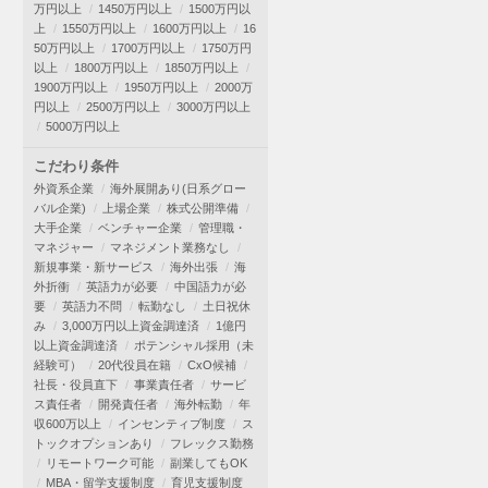
万円以上
1450万円以上
1500万円以
上
1550万円以上
1600万円以上
16
50万円以上
1700万円以上
1750万円
以上
1800万円以上
1850万円以上
1900万円以上
1950万円以上
2000万
円以上
2500万円以上
3000万円以上
5000万円以上
こだわり条件
外資系企業
海外展開あり(日系グロー
バル企業)
上場企業
株式公開準備
大手企業
ベンチャー企業
管理職・
マネジャー
マネジメント業務なし
新規事業・新サービス
海外出張
海
外折衝
英語力が必要
中国語力が必
要
英語力不問
転勤なし
土日祝休
み
3,000万円以上資金調達済
1億円
以上資金調達済
ポテンシャル採用（未
経験可）
20代役員在籍
CxO候補
社長・役員直下
事業責任者
サービ
ス責任者
開発責任者
海外転勤
年
収600万以上
インセンティブ制度
ス
トックオプションあり
フレックス勤務
リモートワーク可能
副業してもOK
MBA・留学支援制度
育児支援制度