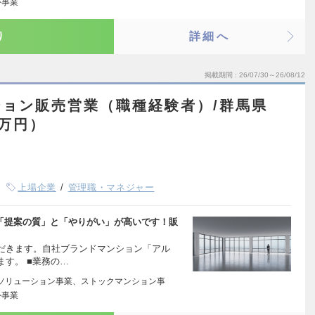
外事業
り
詳細へ
掲載期間
26/07/30～26/08/12
ョン販売営業（職種経験者）/群馬県
0万円）
上場企業
管理職・マネジャー
で「提案の質」と「やりがい」が高いです！販
だきます。自社ブランドマンション「アル
す。 ■業務の…
ソリューション事業、ストックマンション事
外事業