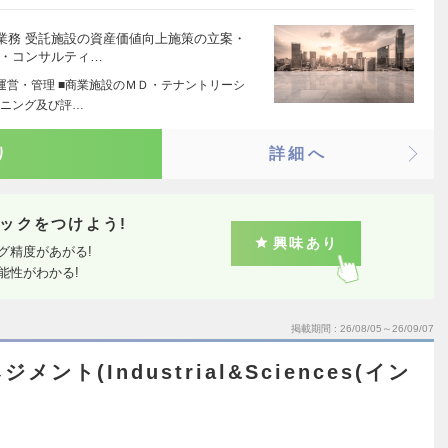
業務 受託施設の資産価値向上施策の立案・
画・コンサルティ…
運営・管理 ■商業施設のＭＤ・テナントリーシ
ンニング及び評…
り
詳細へ
ックをつけよう!
興味あり
グ精度があがる!
能性がわかる!
掲載期間
26/08/05～26/09/07
ント(Industrial&Sciences(イン