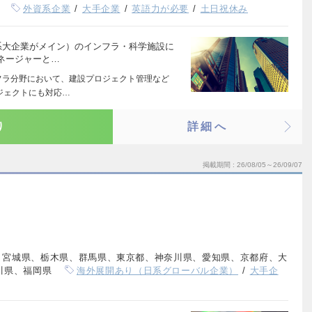
外資系企業
大手企業
英語力が必要
土日祝休み
系大企業がメイン）のインフラ・科学施設に
ネージャーと…
フラ分野において、建設プロジェクト管理など
ジェクトにも対応…
り
詳細へ
掲載期間
26/08/05～26/09/07
、宮城県、栃木県、群馬県、東京都、神奈川県、愛知県、京都府、大
川県、福岡県
海外展開あり（日系グローバル企業）
大手企