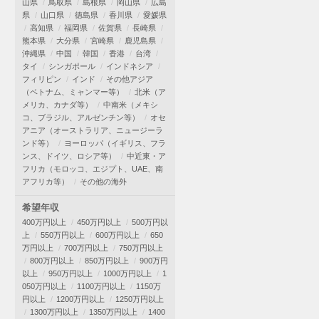
山県
鳥取県
島根県
岡山県
広島
県
山口県
徳島県
香川県
愛媛県
高知県
福岡県
佐賀県
長崎県
熊本県
大分県
宮崎県
鹿児島県
沖縄県
中国
韓国
香港
台湾
タイ
シンガポール
インドネシア
フィリピン
インド
その他アジア
（ベトナム、ミャンマー等）
北米（ア
メリカ、カナダ等）
中南米（メキシ
コ、ブラジル、アルゼンチン等）
オセ
アニア（オーストラリア、ニュージーラ
ンド等）
ヨーロッパ（イギリス、フラ
ンス、ドイツ、ロシア等）
中近東・ア
フリカ（モロッコ、エジプト、UAE、南
アフリカ等）
その他の海外
希望年収
400万円以上
450万円以上
500万円以
上
550万円以上
600万円以上
650
万円以上
700万円以上
750万円以上
800万円以上
850万円以上
900万円
以上
950万円以上
1000万円以上
1
050万円以上
1100万円以上
1150万
円以上
1200万円以上
1250万円以上
1300万円以上
1350万円以上
1400