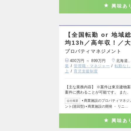
興味あ
【全国転勤 or 地
均13h／高年収！／
プロパティマネジメント
400万円 ～ 899万円
北海道
業
管理職・マネジャー
転勤なし
上
育児支援制度
【主な業務内容】 ※案件は東京建物案
案件に携わることが可能です。 また、
• 商業施設のプロパティマネジ
会社概要
ント(巡回型) • 商業施設の開発 ・ リニ…
興味あ