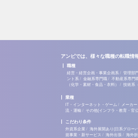
アンビでは、様々な職種の転職情
職種
/
経営・経営企画・事業企画系
管理部
/
/
ント系
金融系専門職
不動産系専門
/
（化学・素材・食品・衣料）
技術系
業種
/
IT・インターネット・ゲーム
メーカー
/
流・運輸
その他(インフラ・教育・官公
こだわり条件
/
外資系企業
海外展開あり(日系グローバ
/
/
規事業・新サービス
海外出張
海外折