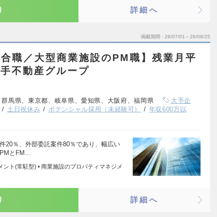
り
詳細へ
掲載期間
26/07/01～26/08/25
域総合職／大型商業施設のPM職】残業月平
大手不動産グループ
、群馬県、東京都、岐阜県、愛知県、大阪府、福岡県
大手企
土日祝休み
ポテンシャル採用（未経験可）
年収600万以
件20％、外部委託案件80％であり、幅広い
PMとFM…
メント(常駐型) • 商業施設のプロパティマネジメ
り
詳細へ