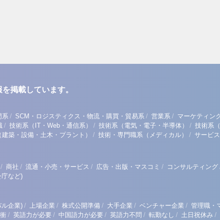
報を掲載しています。
/
/
/
門系
SCM・ロジスティクス・物流・購買・貿易系
営業系
マーケティン
/
/
/
職
技術系（IT・Web・通信系）
技術系（電気・電子・半導体）
技術系
/
/
（建築・設備・土木・プラント）
技術・専門職系（メディカル）
サービス
/
/
/
/
商社
流通・小売・サービス
広告・出版・マスコミ
コンサルティング
庁など)
/
/
/
/
/
ル企業)
上場企業
株式公開準備
大手企業
ベンチャー企業
管理職・
/
/
/
/
/
/
衝
英語力が必要
中国語力が必要
英語力不問
転勤なし
土日祝休み