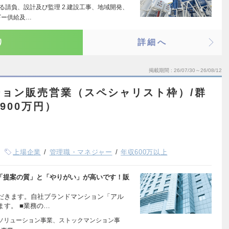
る請負、設計及び監理 2.建設工事、地域開発、
ギー供給及…
り
詳細へ
掲載期間
26/07/30～26/08/12
ョン販売営業（スペシャリスト枠）/群
900万円）
上場企業
管理職・マネジャー
年収600万以上
で「提案の質」と「やりがい」が高いです！販
だきます。自社ブランドマンション「アル
す。 ■業務の…
ソリューション事業、ストックマンション事