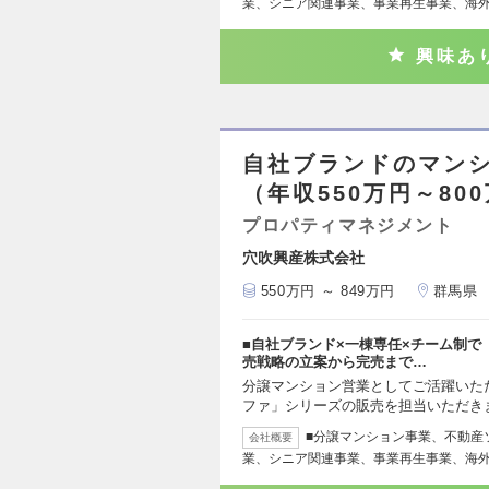
業、シニア関連事業、事業再生事業、海
興味あ
自社ブランドのマンシ
（年収550万円～80
プロパティマネジメント
穴吹興産株式会社
550万円 ～ 849万円
群馬県
■自社ブランド×一棟専任×チーム制
売戦略の立案から完売まで…
分譲マンション営業としてご活躍いた
ファ」シリーズの販売を担当いただきま
■分譲マンション事業、不動産
会社概要
業、シニア関連事業、事業再生事業、海