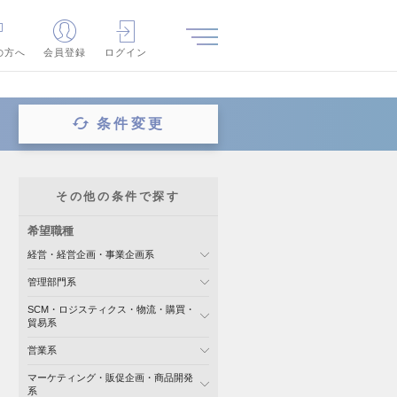
の方へ
会員登録
ログイン
条件変更
その他の条件で探す
希望職種
経営・経営企画・事業企画系
管理部門系
SCM・ロジスティクス・物流・購買・
貿易系
営業系
マーケティング・販促企画・商品開発
系