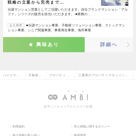
戦略の立案から完売まで…
分譲マンション営業としてご活躍いただきます。自社ブランドマンション「アル
ファ」シリーズの販売を担当いただきます。 ■業務の…
■分譲マンション事業、不動産ソリューション事業、ストックマン
会社概要
ション事業、シニア関連事業、事業再生事業、海外事業
興味あり
詳細へ
ハイクラス
不動産系
プロパティマ
三重県のプロパティマネジメント
求人TOP
専門職
ネジメント
の転職・求人情報一覧
若手ハイキャリアのスカウト転職
利用規約
求人情報に関するポリシー
個人情報の取り扱い
推奨環境