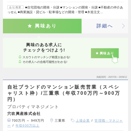
■住宅団地の開発・分譲 ■マンションの開発・分譲 ■不動産の仲介あ
会社概要
っせん ■商業施設・貸ビル・駐車場などの開発・管理 ■木造注文…
興味あり
詳細へ
興味のある求人に
チェックをつけよう!
興味あり
スカウトのマッチング精度があがる!
その求人への合格可能性がわかる!
掲載期間
26/07/30～26/08/12
自社ブランドのマンション販売営業（スペシ
ャリスト枠）/三重県（年収700万円～900万
円）
プロパティマネジメント
穴吹興産株式会社
700万円 ～ 949万円
三重県
上場企業
管理職・マネジャ
ー
年収600万以上