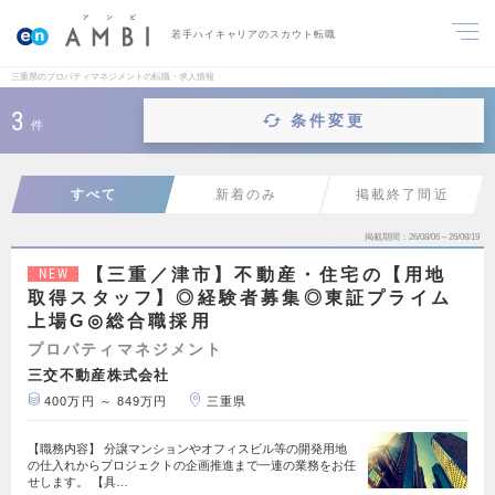
若手ハイキャリアのスカウト転職
三重県のプロパティマネジメントの転職・求人情報
3
条件変更
件
すべて
新着のみ
掲載終了間近
掲載期間
26/08/06～26/08/19
【三重／津市】不動産・住宅の【用地
NEW
取得スタッフ】◎経験者募集◎東証プライム
上場G◎総合職採用
プロパティマネジメント
三交不動産株式会社
400万円 ～ 849万円
三重県
【職務内容】 分譲マンションやオフィスビル等の開発用地
の仕入れからプロジェクトの企画推進まで一連の業務をお任
せします。 【具…