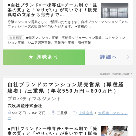
■自社ブランド×一棟専任×チーム制で「提
案の質」と「やりがい」が高いです！販売
戦略の立案から完売まで…
分譲マンション営業としてご活躍いただきます。自社ブランドマンション「アル
ファ」シリーズの販売を担当いただきます。 ■業務の…
■分譲マンション事業、不動産ソリューション事業、ストックマン
会社概要
ション事業、シニア関連事業、事業再生事業、海外事業
興味あり
詳細へ
掲載期間
26/07/30～26/08/12
自社ブランドのマンション販売営業（職種経
験者）/三重県（年収550万円～800万円）
プロパティマネジメント
穴吹興産株式会社
550万円 ～ 849万円
三重県
上場企業
管理職・マネジャ
ー
■自社ブランド×一棟専任×チーム制で「提
案の質」と「やりがい」が高いです！販売