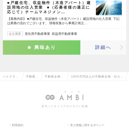
■戸建住宅、収益物件（木造アパート）建
設用地の仕入営業 ■（応募者様の適正に
応じて）チームマネジメン…
【業務内容】 ■戸建住宅、収益物件（木造アパート）建設用地の仕入営業 下記
は業務の流れでございます。 情報収集から事業計画立…
居住用不動産事業 収益用不動産事業
会社概要
興味あり
詳細へ
ハイクラス
不動産系
不動産企画・
1650万円以上の不動産企画・仕入・
求人TOP
専門職
仕入・開発
開発の転職・求人情報一覧
若手ハイキャリアのスカウト転職
利用規約
求人情報に関するポリシー