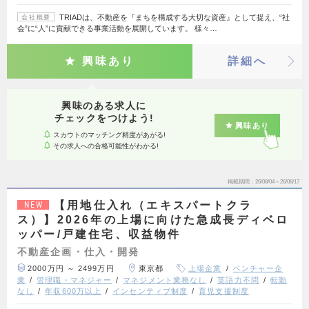
TRIADは、不動産を『まちを構成する大切な資産』として捉え、“社
会社概要
会”に“人”に貢献できる事業活動を展開しています。 様々…
興味あり
詳細へ
興味のある求人に
チェックをつけよう!
興味あり
スカウトのマッチング精度があがる!
その求人への合格可能性がわかる!
掲載期間
26/08/04～26/08/17
【用地仕入れ（エキスパートクラ
NEW
ス）】2026年の上場に向けた急成長ディベロ
ッパー/戸建住宅、収益物件
不動産企画・仕入・開発
2000万円 ～ 2499万円
東京都
上場企業
ベンチャー企
業
管理職・マネジャー
マネジメント業務なし
英語力不問
転勤
なし
年収600万以上
インセンティブ制度
育児支援制度