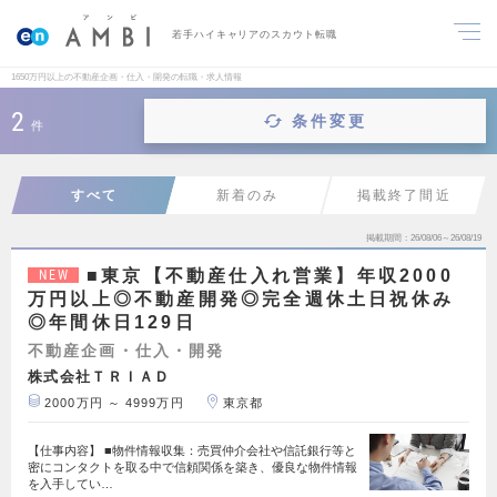
若手ハイキャリアのスカウト転職
1650万円以上の不動産企画・仕入・開発の転職・求人情報
2
条件変更
件
すべて
新着のみ
掲載終了間近
掲載期間
26/08/06～26/08/19
■東京【不動産仕入れ営業】年収2000
NEW
万円以上◎不動産開発◎完全週休土日祝休み
◎年間休日129日
不動産企画・仕入・開発
株式会社ＴＲＩＡＤ
2000万円 ～ 4999万円
東京都
【仕事内容】 ■物件情報収集：売買仲介会社や信託銀行等と
密にコンタクトを取る中で信頼関係を築き、優良な物件情報
を入手してい…