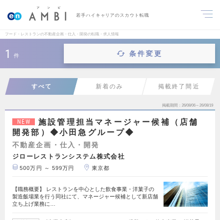
若手ハイキャリアのスカウト転職
フード・レストランの不動産企画・仕入・開発の転職・求人情報
1
条件変更
件
すべて
新着のみ
掲載終了間近
掲載期間
26/08/06～26/08/19
施設管理担当マネージャー候補（店舗
NEW
開発部）◆小田急グループ◆
不動産企画・仕入・開発
ジローレストランシステム株式会社
500万円 ～ 599万円
東京都
【職務概要】 レストランを中心とした飲食事業・洋菓子の
製造飯場業を行う同社にて、マネージャー候補として新店舗
立ち上げ業務に…