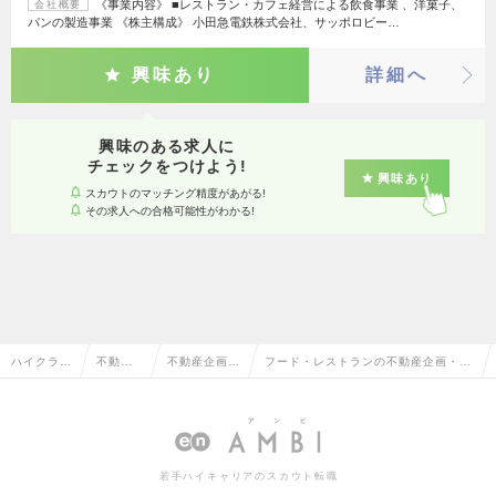
《事業内容》 ■レストラン・カフェ経営による飲食事業 、洋菓子、
会社概要
パンの製造事業 《株主構成》 小田急電鉄株式会社、サッポロビー…
興味あり
詳細へ
興味のある求人に
チェックをつけよう!
興味あり
スカウトのマッチング精度があがる!
その求人への合格可能性がわかる!
ハイクラス
不動産
不動産企画・
フード・レストランの不動産企画・仕
求人TOP
系専門
仕入・開発
入・開発の転職・求人情報一覧
職
若手ハイキャリアのスカウト転職