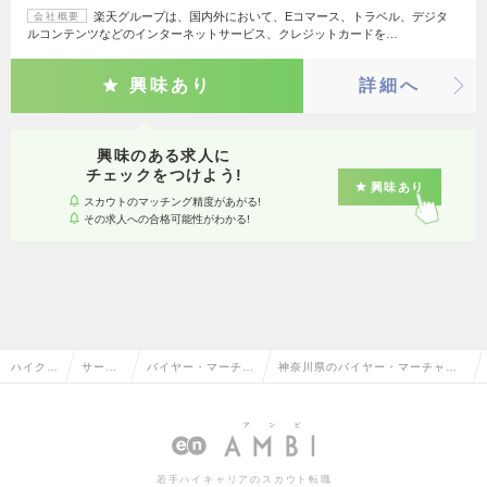
楽天グループは、国内外において、Eコマース、トラベル、デジタ
会社概要
ルコンテンツなどのインターネットサービス、クレジットカードを…
興味あり
詳細へ
興味のある求人に
チェックをつけよう!
興味あり
スカウトのマッチング精度があがる!
その求人への合格可能性がわかる!
ハイクラ
サービ
バイヤー・マーチャ
神奈川県のバイヤー・マーチャン
ス求人T
ス・流
ンダイザー（M
ダイザー（MD）・VMDの転職・
OP
通系
D）・VMD
求人情報一覧
若手ハイキャリアのスカウト転職