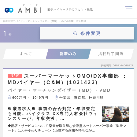
若手ハイキャリアのスカウト転職
神奈川県のバイヤー・マーチャンダイザー（MD）・VMDの転職・求人情報
1
条件変更
件
すべて
新着のみ
掲載終了間近
掲載期間
26/08/10～26/08/23
スーパーマーケットOMO/DX事業部 ：
NEW
MDバイヤー（C&M）(1031423)
バイヤー・マーチャンダイザー（MD）・VMD
600万円 ～ 1049万円
千葉県、東京都、神奈川県
※厳選求人※ 事前の合否判定・年収査定
も可能。ハイクラス DX専門人材会社ウィ
ンスリーが、年収交渉、…
◆部署・サービスについて 楽天が取り組む倉庫型ネットスーパー事業「楽天マ
ート」は大手小売りチェーンに匹敵する商圏を持ちなが…