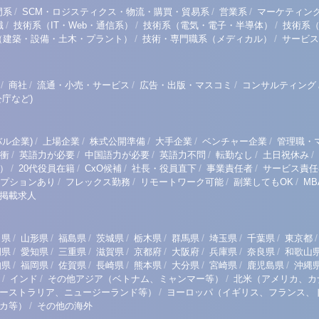
/
/
/
門系
SCM・ロジスティクス・物流・購買・貿易系
営業系
マーケティン
/
/
/
職
技術系（IT・Web・通信系）
技術系（電気・電子・半導体）
技術系
/
/
（建築・設備・土木・プラント）
技術・専門職系（メディカル）
サービス
/
/
/
/
商社
流通・小売・サービス
広告・出版・マスコミ
コンサルティング
庁など)
/
/
/
/
/
ル企業)
上場企業
株式公開準備
大手企業
ベンチャー企業
管理職・
/
/
/
/
/
/
衝
英語力が必要
中国語力が必要
英語力不問
転勤なし
土日祝休み
/
/
/
/
/
）
20代役員在籍
CxO候補
社長・役員直下
事業責任者
サービス責任
/
/
/
/
プションあり
フレックス勤務
リモートワーク可能
副業してもOK
M
掲載求人
/
/
/
/
/
/
/
/
/
田県
山形県
福島県
茨城県
栃木県
群馬県
埼玉県
千葉県
東京都
/
/
/
/
/
/
/
/
岡県
愛知県
三重県
滋賀県
京都府
大阪府
兵庫県
奈良県
和歌山
/
/
/
/
/
/
/
/
知県
福岡県
佐賀県
長崎県
熊本県
大分県
宮崎県
鹿児島県
沖縄
/
/
/
インド
その他アジア（ベトナム、ミャンマー等）
北米（アメリカ、カ
/
ーストラリア、ニュージーランド等）
ヨーロッパ（イギリス、フランス、
/
リカ等）
その他の海外