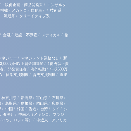
/
グ・販促企画・商品開発系
コンサルタ
/
（機械・メカトロ・自動車）
技術系
/
・流通系
クリエイティブ系
/
/
/
/
金融
建設・不動産
メディカル
物
/
/
マネジャー
マネジメント業務なし
新
/
3,000万円以上資金調達済
1億円以上資
/
/
/
者
開発責任者
海外転勤
年収600万
/
/
BA・留学支援制度
育児支援制度
直接
/
/
/
/
神奈川県
新潟県
富山県
石川県
/
/
/
/
/
県
鳥取県
島根県
岡山県
広島県
/
/
/
/
/
/
県
中国
韓国
香港
台湾
タイ
シ
/
ナダ等）
中南米（メキシコ、ブラジ
/
ドイツ、ロシア等）
中近東・アフリカ