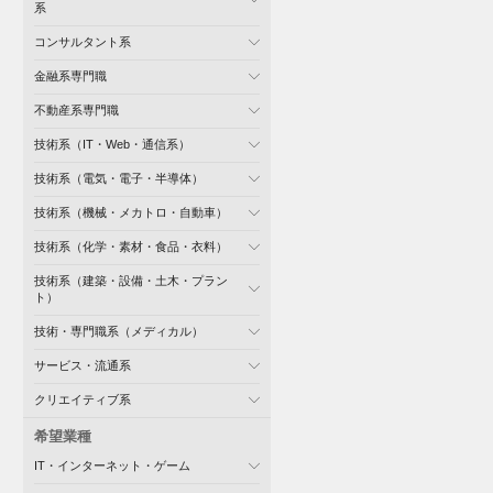
系
コンサルタント系
金融系専門職
不動産系専門職
技術系（IT・Web・通信系）
技術系（電気・電子・半導体）
技術系（機械・メカトロ・自動車）
技術系（化学・素材・食品・衣料）
技術系（建築・設備・土木・プラン
ト）
技術・専門職系（メディカル）
サービス・流通系
クリエイティブ系
希望業種
IT・インターネット・ゲーム