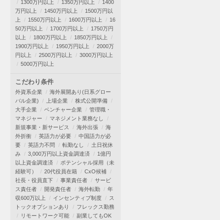
1300万円以上
1350万円以上
1400
万円以上
1450万円以上
1500万円以
上
1550万円以上
1600万円以上
16
50万円以上
1700万円以上
1750万円
以上
1800万円以上
1850万円以上
1900万円以上
1950万円以上
2000万
円以上
2500万円以上
3000万円以上
5000万円以上
こだわり条件
外資系企業
海外展開あり(日系グロー
バル企業)
上場企業
株式公開準備
大手企業
ベンチャー企業
管理職・
マネジャー
マネジメント業務なし
新規事業・新サービス
海外出張
海
外折衝
英語力が必要
中国語力が必
要
英語力不問
転勤なし
土日祝休
み
3,000万円以上資金調達済
1億円
以上資金調達済
ポテンシャル採用（未
経験可）
20代役員在籍
CxO候補
社長・役員直下
事業責任者
サービ
ス責任者
開発責任者
海外転勤
年
収600万以上
インセンティブ制度
ス
トックオプションあり
フレックス勤務
リモートワーク可能
副業してもOK