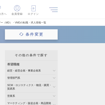
の方へ
会員登録
ログイン
ー（MD）・VMDの転職・求人情報一覧
条件変更
その他の条件で探す
希望職種
経営・経営企画・事業企画系
管理部門系
SCM・ロジスティクス・物流・購買・
貿易系
営業系
マーケティング・販促企画・商品開発