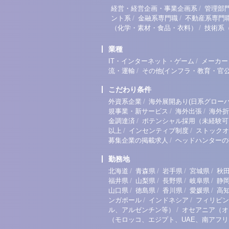
/
経営・経営企画・事業企画系
管理部
/
/
ント系
金融系専門職
不動産系専門
/
（化学・素材・食品・衣料）
技術系
業種
/
IT・インターネット・ゲーム
メーカー
/
流・運輸
その他(インフラ・教育・官公
こだわり条件
/
外資系企業
海外展開あり(日系グローバ
/
/
規事業・新サービス
海外出張
海外折
/
金調達済
ポテンシャル採用（未経験可
/
/
以上
インセンティブ制度
ストックオ
/
募集企業の掲載求人
ヘッドハンターの
勤務地
/
/
/
/
北海道
青森県
岩手県
宮城県
秋
/
/
/
/
福井県
山梨県
長野県
岐阜県
静
/
/
/
/
山口県
徳島県
香川県
愛媛県
高
/
/
ンガポール
インドネシア
フィリピン
/
ル、アルゼンチン等）
オセアニア（オ
（モロッコ、エジプト、UAE、南アフ