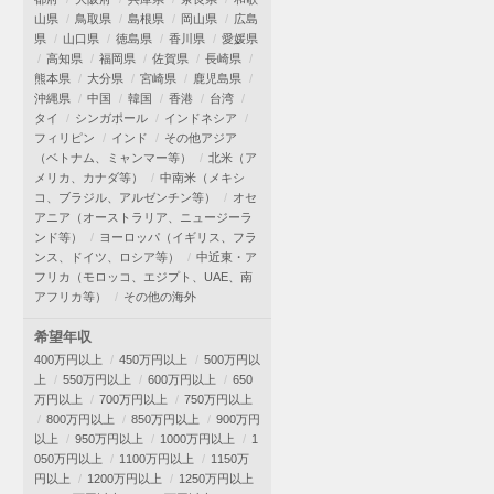
山県
鳥取県
島根県
岡山県
広島
県
山口県
徳島県
香川県
愛媛県
高知県
福岡県
佐賀県
長崎県
熊本県
大分県
宮崎県
鹿児島県
沖縄県
中国
韓国
香港
台湾
タイ
シンガポール
インドネシア
フィリピン
インド
その他アジア
（ベトナム、ミャンマー等）
北米（ア
メリカ、カナダ等）
中南米（メキシ
コ、ブラジル、アルゼンチン等）
オセ
アニア（オーストラリア、ニュージーラ
ンド等）
ヨーロッパ（イギリス、フラ
ンス、ドイツ、ロシア等）
中近東・ア
フリカ（モロッコ、エジプト、UAE、南
アフリカ等）
その他の海外
希望年収
400万円以上
450万円以上
500万円以
上
550万円以上
600万円以上
650
万円以上
700万円以上
750万円以上
800万円以上
850万円以上
900万円
以上
950万円以上
1000万円以上
1
050万円以上
1100万円以上
1150万
円以上
1200万円以上
1250万円以上