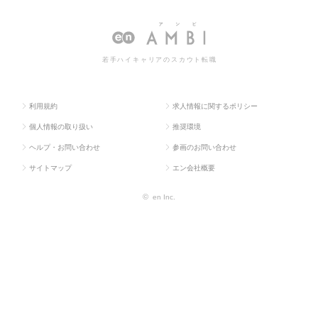
ス求人T
ス・流
調理師・メニュー
師・メニュー開発の転職・求人情
OP
通系
開発
報一覧
若手ハイキャリアのスカウト転職
利用規約
求人情報に関するポリシー
個人情報の取り扱い
推奨環境
ヘルプ・お問い合わせ
参画のお問い合わせ
サイトマップ
エン会社概要
©
en Inc.