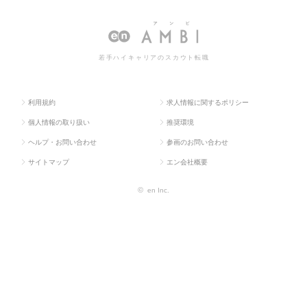
ス求人T
ス・流
調理師・メニュー
師・メニュー開発の転職・求人情
OP
通系
開発
報一覧
若手ハイキャリアのスカウト転職
利用規約
求人情報に関するポリシー
個人情報の取り扱い
推奨環境
ヘルプ・お問い合わせ
参画のお問い合わせ
サイトマップ
エン会社概要
©
en Inc.