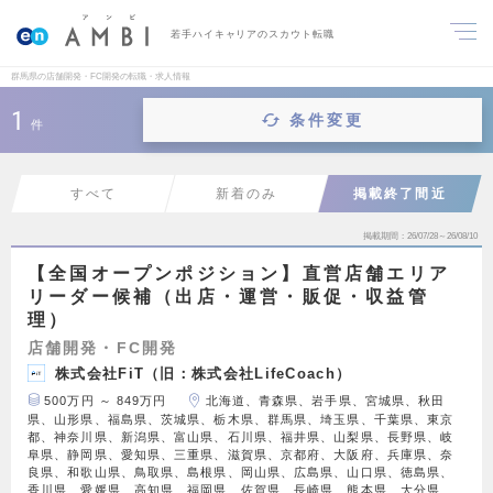
若手ハイキャリアのスカウト転職
群馬県の店舗開発・FC開発の転職・求人情報
1
条件変更
件
すべて
新着のみ
掲載終了間近
掲載期間
26/07/28～26/08/10
【全国オープンポジション】直営店舗エリア
リーダー候補（出店・運営・販促・収益管
理）
店舗開発・FC開発
株式会社FiT（旧：株式会社LifeCoach）
500万円 ～ 849万円
北海道、青森県、岩手県、宮城県、秋田
県、山形県、福島県、茨城県、栃木県、群馬県、埼玉県、千葉県、東京
都、神奈川県、新潟県、富山県、石川県、福井県、山梨県、長野県、岐
阜県、静岡県、愛知県、三重県、滋賀県、京都府、大阪府、兵庫県、奈
良県、和歌山県、鳥取県、島根県、岡山県、広島県、山口県、徳島県、
香川県、愛媛県、高知県、福岡県、佐賀県、長崎県、熊本県、大分県、