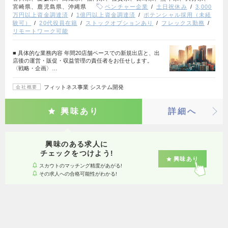
宮崎県、鹿児島県、沖縄県
ベンチャー企業
土日祝休み
3,000
万円以上資金調達済
1億円以上資金調達済
ポテンシャル採用（未経
験可）
20代役員在籍
ストックオプションあり
フレックス勤務
リモートワーク可能
■ 具体的な業務内容 年間20店舗ペースでの新規出店と、出
店後の運営・販促・収益管理の責任者をお任せします。
〈戦略・企画〉…
フィットネス事業 システム開発
会社概要
興味あり
詳細へ
興味のある求人に
チェックをつけよう!
興味あり
スカウトのマッチング精度があがる!
その求人への合格可能性がわかる!