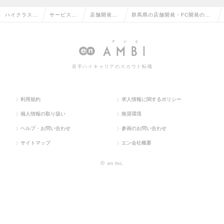
ハイクラス求
サービス・
店舗開発・F
群馬県の店舗開発・FC開発の転
人TOP
流通系
C開発
職・求人情報一覧
若手ハイキャリアのスカウト転職
利用規約
求人情報に関するポリシー
個人情報の取り扱い
推奨環境
ヘルプ・お問い合わせ
参画のお問い合わせ
サイトマップ
エン会社概要
©
en Inc.