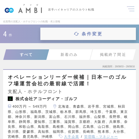
若手ハイキャリアのスカウト転職
佐賀県の支配人・ホテルフロントの転職・求人情報
4
条件変更
件
すべて
新着のみ
掲載終了間近
掲載期間
26/08/03～26/08/16
オペレーションリーダー候補｜日本一のゴル
フ場運営会社の最前線で活躍！
支配人・ホテルフロント
株式会社アコーディア・ゴルフ
400万円 ～ 549万円
北海道、青森県、岩手県、宮城県、秋田
県、山形県、福島県、茨城県、栃木県、群馬県、埼玉県、千葉県、東京
都、神奈川県、新潟県、富山県、石川県、福井県、山梨県、長野県、岐
阜県、静岡県、愛知県、三重県、滋賀県、京都府、大阪府、兵庫県、奈
良県、和歌山県、鳥取県、島根県、岡山県、広島県、山口県、徳島県、
香川県、愛媛県、高知県、福岡県、佐賀県、長崎県、熊本県、大分県、
宮崎県、鹿児島県、沖縄県
大手企業
管理職・マネジャー