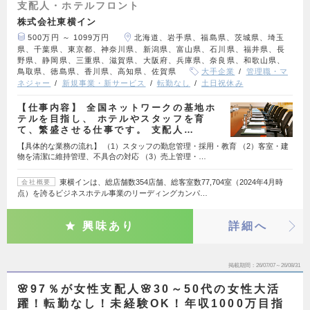
支配人・ホテルフロント
株式会社東横イン
500万円 ～ 1099万円
北海道、岩手県、福島県、茨城県、埼玉
県、千葉県、東京都、神奈川県、新潟県、富山県、石川県、福井県、長
野県、静岡県、三重県、滋賀県、大阪府、兵庫県、奈良県、和歌山県、
鳥取県、徳島県、香川県、高知県、佐賀県
大手企業
管理職・マ
ネジャー
新規事業・新サービス
転勤なし
土日祝休み
【仕事内容】 全国ネットワークの基地ホ
テルを目指し、 ホテルやスタッフを育
て、繁盛させる仕事です。 支配人…
【具体的な業務の流れ】 （1）スタッフの勤怠管理・採用・教育 （2）客室・建
物を清潔に維持管理、不具合の対応 （3）売上管理・…
東横インは、総店舗数354店舗、総客室数77,704室（2024年4月時
会社概要
点）を誇るビジネスホテル事業のリーディングカンパ…
興味あり
詳細へ
掲載期間
26/07/07～26/08/31
🌸97％が女性支配人🌸30～50代の女性大活
躍！転勤なし！未経験OK！年収1000万目指