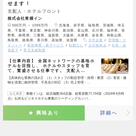
せます！
支配人・ホテルフロント
株式会社東横イン
500万円 ～ 1099万円
北海道、岩手県、福島県、茨城県、埼玉
県、千葉県、東京都、神奈川県、新潟県、富山県、石川県、福井県、長
野県、静岡県、三重県、滋賀県、大阪府、兵庫県、奈良県、和歌山県、
鳥取県、徳島県、香川県、高知県、佐賀県
大手企業
管理職・マ
ネジャー
新規事業・新サービス
転勤なし
土日祝休み
社長・役
員直下
育児支援制度
【仕事内容】 全国ネットワークの基地ホ
テルを目指し、 ホテルやスタッフを育
て、繁盛させる仕事です。 支配人…
【具体的な業務の流れ】 （1）スタッフの勤怠管理・採用・教育 （2）客室・建
物を清潔に維持管理、不具合の対応 （3）売上管理・…
東横インは、総店舗数354店舗、総客室数77,704室（2024年4月時
会社概要
点）を誇るビジネスホテル事業のリーディングカンパ…
興味あり
詳細へ