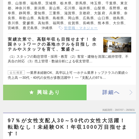
県、山形県、福島県、茨城県、栃木県、群馬県、埼玉県、千葉県、東京
都、神奈川県、新潟県、富山県、石川県、福井県、山梨県、長野県、岐
阜県、静岡県、愛知県、三重県、滋賀県、京都府、大阪府、兵庫県、奈
良県、和歌山県、鳥取県、島根県、岡山県、広島県、山口県、徳島県、
香川県、愛媛県、高知県、福岡県、佐賀県、長崎県、熊本県、大分県、
宮崎県、鹿児島県、沖縄県
管理職・マネジャー
実績次第で、高額年収も目指せます！ 全
国ネットワークの基地ホテルを目指し ホ
テルやスタッフを育て、繁盛さ…
（1）スタッフの勤怠管理・採用・教育 （2）客室・建物を清潔に維持管理、不
具合の対応 （3）売上管理・数値分析による収支管理…
―業界未経験OK、高卒以上可 ―ホテル業界トップクラスの業績☆
会社概要
売上高 ―30代・40代の女性が多数活躍中！ ―『支配人の97％…
興味あり
詳細へ
掲載期間
26/07/07～26/08/31
97％が女性支配人30～50代の女性大活躍！
転勤なし！未経験OK！年収1000万目指せま
す！