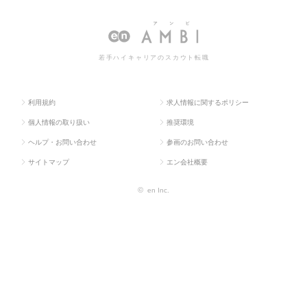
ス求人TO
ス・流通
ンストラクター
トラクターの転職・求人情報一覧
P
系
若手ハイキャリアのスカウト転職
利用規約
求人情報に関するポリシー
個人情報の取り扱い
推奨環境
ヘルプ・お問い合わせ
参画のお問い合わせ
サイトマップ
エン会社概要
©
en Inc.