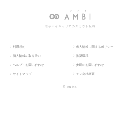
ス求人T
ス・流
インストラク
教師・インストラクターの転職・求人
OP
通系
ター
情報一覧
若手ハイキャリアのスカウト転職
利用規約
求人情報に関するポリシー
個人情報の取り扱い
推奨環境
ヘルプ・お問い合わせ
参画のお問い合わせ
サイトマップ
エン会社概要
©
en Inc.