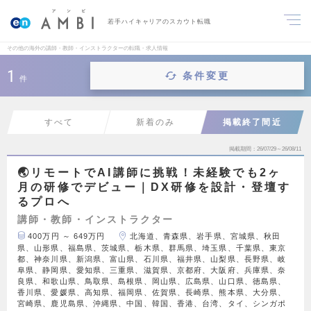
若手ハイキャリアのスカウト転職
その他の海外の講師・教師・インストラクターの転職・求人情報
1
条件変更
件
すべて
新着のみ
掲載終了間近
掲載期間
26/07/29～26/08/11
🌏リモートでAI講師に挑戦！未経験でも2ヶ
月の研修でデビュー｜DX研修を設計・登壇す
るプロへ
講師・教師・インストラクター
400万円 ～ 649万円
北海道、青森県、岩手県、宮城県、秋田
県、山形県、福島県、茨城県、栃木県、群馬県、埼玉県、千葉県、東京
都、神奈川県、新潟県、富山県、石川県、福井県、山梨県、長野県、岐
阜県、静岡県、愛知県、三重県、滋賀県、京都府、大阪府、兵庫県、奈
良県、和歌山県、鳥取県、島根県、岡山県、広島県、山口県、徳島県、
香川県、愛媛県、高知県、福岡県、佐賀県、長崎県、熊本県、大分県、
宮崎県、鹿児島県、沖縄県、中国、韓国、香港、台湾、タイ、シンガポ