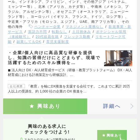
ール、インドネシア、フィリピン、インド、その他アジア（ベトナム、
ミャンマー等）、北米（アメリカ、カナダ等）、中南米（メキシコ、ブ
ラジル、アルゼンチン等）、オセアニア（オーストラリア、ニュージー
ランド等）、ヨーロッパ（イギリス、フランス、ドイツ、ロシア等）、
中近東・アフリカ（モロッコ、エジプト、UAE、南アフリカ等）、その
他の海外
ベンチャー企業
マネジメント業務なし
新規事業・新
サービス
英語力不問
転勤なし
土日祝休み
ポテンシャル採用
（未経験可）
20代役員在籍
フレックス勤務
リモートワーク可
能
副業してもOK
育児支援制度
・企業/個人向けに高品質な研修を提供
し、知識の習得だけにとどまらず、現場で
活躍するためのスキル獲得を…
◼︎ 法人向け DX・AI人材育成サービス（研修・教育プラットフォーム） DX・AI人
材育成における計画策定から研修設計、…
「教育」を軸にDX推進を支援する会社です。 これまでに累計 20万
会社概要
人以上の受講生、約 1,000 社の企業の DX 推進を…
興味あり
詳細へ
興味のある求人に
チェックをつけよう!
興味あり
スカウトのマッチング精度があがる!