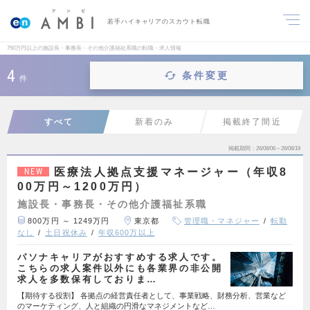
若手ハイキャリアのスカウト転職
750万円以上の施設長・事務長・その他介護福祉系職の転職・求人情報
4
条件変更
件
すべて
新着のみ
掲載終了間近
掲載期間
26/08/06～26/08/19
医療法人拠点支援マネージャー（年収8
NEW
00万円～1200万円）
施設長・事務長・その他介護福祉系職
800万円 ～ 1249万円
東京都
管理職・マネジャー
転勤
なし
土日祝休み
年収600万以上
パソナキャリアがおすすめする求人です。
こちらの求人案件以外にも各業界の非公開
求人を多数保有しておりま…
【期待する役割】 各拠点の経営責任者として、事業戦略、財務分析、営業など
のマーケティング、人と組織の円滑なマネジメントなど…