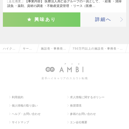
【事業内容】 医療法人髙仁会グループの一員として、・給食 ・清掃
会社概要
請負 ・薬剤、資材の調達 ・不動産賃貸管理 ・リース（医療…
興味あり
詳細へ
ハイクラ
サービ
施設長・事務長・
750万円以上の施設長・事務長・そ
ス求人T
ス・流
その他介護福祉系
の他介護福祉系職の転職・求人情報
OP
通系
職
一覧
若手ハイキャリアのスカウト転職
利用規約
求人情報に関するポリシー
個人情報の取り扱い
推奨環境
ヘルプ・お問い合わせ
参画のお問い合わせ
サイトマップ
エン会社概要