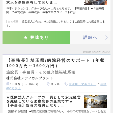
求人を多数保有しておりま…
※本ポジションは、グループ会社へ出向となります。 【職務内容】 ■「医療機
関」の経営改善・組織改善・戦略立案プロジェクトにお…
匿名求人のため、求人詳細につきましてはご面談時にお伝え致しま
会社概要
す。
興味あり
詳細へ
掲載期間
26/07/30～26/08/12
【事務長】埼玉県/病院経営のサポート（年収
1000万円～1600万円）
施設長・事務長・その他介護福祉系職
株式会社メディカルプラント
1000万円 ～ 1649万円
埼玉県
管理職・マネジャー
年収
600万以上
★医療法人グループの一員として安定経営
を継続している医療業界の企業です★
【事務長】院長の右腕となり、…
【期待する役割】 ■理想の病院像の実現のため、各部門の管理職をリードし合意