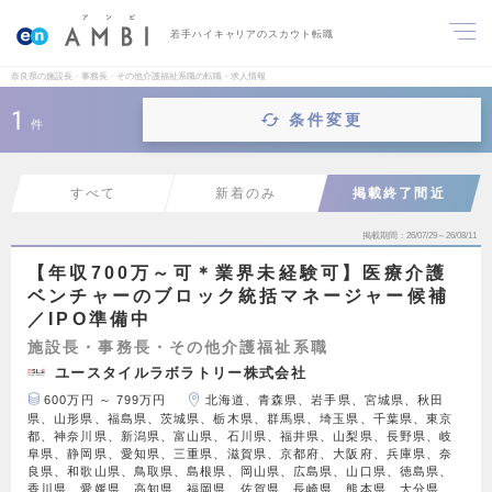
若手ハイキャリアのスカウト転職
奈良県の施設長・事務長・その他介護福祉系職の転職・求人情報
1
条件変更
件
すべて
新着のみ
掲載終了間近
掲載期間
26/07/29～26/08/11
【年収700万～可＊業界未経験可】医療介護
ベンチャーのブロック統括マネージャー候補
／IPO準備中
施設長・事務長・その他介護福祉系職
ユースタイルラボラトリー株式会社
600万円 ～ 799万円
北海道、青森県、岩手県、宮城県、秋田
県、山形県、福島県、茨城県、栃木県、群馬県、埼玉県、千葉県、東京
都、神奈川県、新潟県、富山県、石川県、福井県、山梨県、長野県、岐
阜県、静岡県、愛知県、三重県、滋賀県、京都府、大阪府、兵庫県、奈
良県、和歌山県、鳥取県、島根県、岡山県、広島県、山口県、徳島県、
香川県、愛媛県、高知県、福岡県、佐賀県、長崎県、熊本県、大分県、