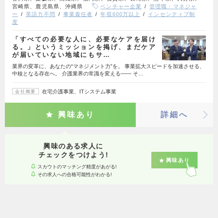
宮崎県、鹿児島県、沖縄県
ベンチャー企業
管理職・マネジャ
ー
英語力不問
事業責任者
年収600万以上
インセンティブ制
度
「すべての必要な人に、必要なケアを届け
る。」というミッションを掲げ、まだケア
が届いていない地域にもサ…
業界の変革に、あなたの“マネジメント力”を。 事業拡大スピードを加速させる、
中核となる存在へ。 介護業界の常識を変える―― そ…
在宅介護事業、ITシステム事業
会社概要
興味あり
詳細へ
興味のある求人に
チェックをつけよう!
興味あり
スカウトのマッチング精度があがる!
その求人への合格可能性がわかる!