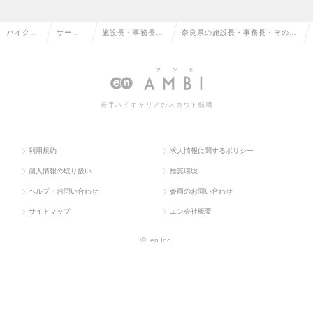
ハイクラ
サービ
施設長・事務長・
奈良県の施設長・事務長・その他
ス求人TO
ス・流
その他介護福祉系
介護福祉系職の転職・求人情報一
P
通系
職
覧
若手ハイキャリアのスカウト転職
利用規約
求人情報に関するポリシー
個人情報の取り扱い
推奨環境
ヘルプ・お問い合わせ
参画のお問い合わせ
サイトマップ
エン会社概要
©
en Inc.