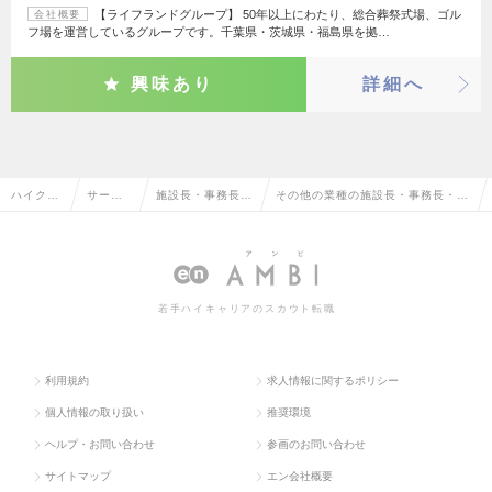
【ライフランドグループ】 50年以上にわたり、総合葬祭式場、ゴル
会社概要
フ場を運営しているグループです。千葉県・茨城県・福島県を拠…
興味あり
詳細へ
ハイクラ
サービ
施設長・事務長・
その他の業種の施設長・事務長・そ
ス求人T
ス・流
その他介護福祉系
の他介護福祉系職の転職・求人情報
OP
通系
職
一覧
若手ハイキャリアのスカウト転職
利用規約
求人情報に関するポリシー
個人情報の取り扱い
推奨環境
ヘルプ・お問い合わせ
参画のお問い合わせ
サイトマップ
エン会社概要