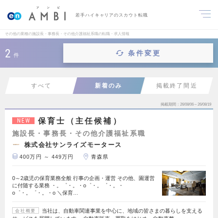
若手ハイキャリアのスカウト転職
その他の業種の施設長・事務長・その他介護福祉系職の転職・求人情報
2
条件変更
件
すべて
新着のみ
掲載終了間近
掲載期間
26/08/06～26/08/19
保育士（主任候補）
NEW
施設長・事務長・その他介護福祉系職
株式会社サンライズモータース
400万円 ～ 449万円
青森県
0～2歳児の保育業務全般 行事の企画・運営 その他、園運営
に付随する業務 ・。゜・。・o゜・。゜・。・
o゜・。゜・。・o ＼保育…
当社は、自動車関連事業を中心に、地域の皆さまの暮らしを支える
会社概要