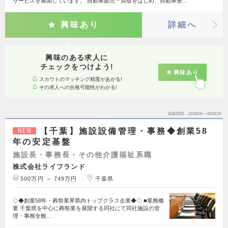
サービスを展開しています。 自動車販売・買取をはじめ、自動車整…
興味あり
詳細へ
興味のある求人に
チェックをつけよう!
興味あり
スカウトのマッチング精度があがる!
その求人への合格可能性がわかる!
掲載期間
26/08/06～26/08/19
【千葉】施設設備管理・事務◆創業58
NEW
年の安定基盤
施設長・事務長・その他介護福祉系職
株式会社ライフランド
500万円 ～ 749万円
千葉県
◇◆創業58年・葬祭業界県内トップクラス企業◆◇ ■業務概
要 千葉県を中心に葬祭業を展開する同社にて同社施設の管
理・事務全般…