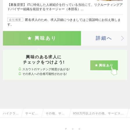
【募集背景】 ITに特化した人材紹介を行っている当社にて、リクルーティングア
ドバイザー組織を統括するマネージャー（本部長）…
匿名求人のため、求人詳細につきましてはご面談時にお伝え致しま
会社概要
す。
興味あり
詳細へ
興味のある求人に
チェックをつけよう!
興味あり
スカウトのマッチング精度があがる!
その求人への合格可能性がわかる!
ハイクラス
サービ
その他、サー
950万円以上のその他、サービス・
求人TOP
ス・流通
ビス・流通系
流通系の転職・求人情報一覧