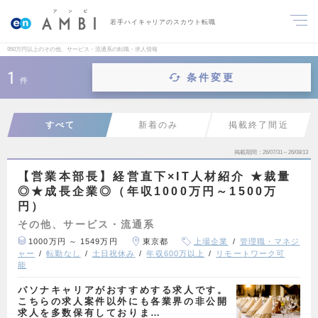
若手ハイキャリアのスカウト転職
950万円以上のその他、サービス・流通系の転職・求人情報
1
条件変更
件
すべて
新着のみ
掲載終了間近
掲載期間
26/07/31～26/08/13
【営業本部長】経営直下×IT人材紹介 ★裁量
◎★成長企業◎（年収1000万円～1500万
円）
その他、サービス・流通系
1000万円 ～ 1549万円
東京都
上場企業
管理職・マネジ
ャー
転勤なし
土日祝休み
年収600万以上
リモートワーク可
能
パソナキャリアがおすすめする求人です。
こちらの求人案件以外にも各業界の非公開
求人を多数保有しておりま…