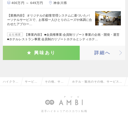
400万円 ～ 649万円
神奈川県
【業務内容】 オリジナルの顧客管理システムに基づいたパ
ーソナルサービスで、お客様一人ひとりのニーズや体調に合
わせたアプロー…
【事業内容】 ■会員権事業:会員制リゾート事業の企画・開発・運営
会社概要
■ホテルレストラン事業:会員制のリゾートホテルとシティホテ…
興味あり
詳細へ
ハイクラス
サービ
その他、サー
ホテル・観光のその他、サービス・
求人TOP
ス・流通
ビス・流通系
流通系の転職・求人情報一覧
系
若手ハイキャリアのスカウト転職