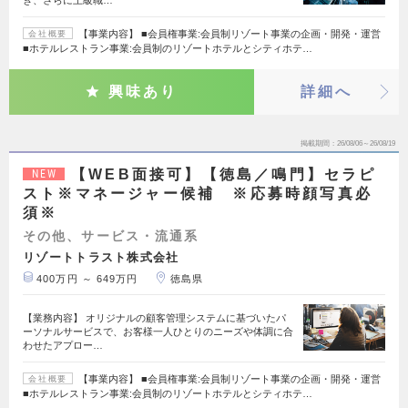
【事業内容】 ■会員権事業:会員制リゾート事業の企画・開発・運営
会社概要
■ホテルレストラン事業:会員制のリゾートホテルとシティホテ…
興味あり
詳細へ
掲載期間
26/08/06～26/08/19
【WEB面接可】【徳島／鳴門】セラピ
NEW
スト※マネージャー候補 ※応募時顔写真必
須※
その他、サービス・流通系
リゾートトラスト株式会社
400万円 ～ 649万円
徳島県
【業務内容】 オリジナルの顧客管理システムに基づいたパ
ーソナルサービスで、お客様一人ひとりのニーズや体調に合
わせたアプロー…
【事業内容】 ■会員権事業:会員制リゾート事業の企画・開発・運営
会社概要
■ホテルレストラン事業:会員制のリゾートホテルとシティホテ…