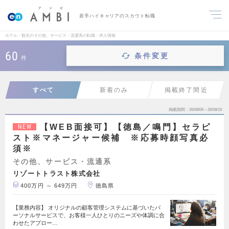
若手ハイキャリアのスカウト転職
ホテル・観光のその他、サービス・流通系の転職・求人情報
60
条件変更
件
すべて
新着のみ
掲載終了間近
掲載期間
26/08/06～26/08/19
【WEB面接可】【徳島／鳴門】セラピ
NEW
スト※マネージャー候補 ※応募時顔写真必
須※
その他、サービス・流通系
リゾートトラスト株式会社
400万円 ～ 649万円
徳島県
【業務内容】 オリジナルの顧客管理システムに基づいたパ
ーソナルサービスで、お客様一人ひとりのニーズや体調に合
わせたアプロー…