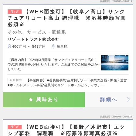
掲載期間
26/08/06～26/08/19
【WEB面接可】【岐阜／高山】サンク
NEW
チュアリコート高山 調理職 ※応募時顔写真
必須※
その他、サービス・流通系
リゾートトラスト株式会社
400万円 ～ 549万円
岐阜県
【職務内容】 2024年3月開業「サンクチュアリコート高山」
での調理業務をお任せいたします。これまでのご経験を活か
していた…
【事業内容】 ■会員権事業:会員制リゾート事業の企画・開発・運営
会社概要
■ホテルレストラン事業:会員制のリゾートホテルとシティホテ…
興味あり
詳細へ
掲載期間
26/08/06～26/08/19
【WEB面接可】【長野／茅野市】エク
NEW
シブ蓼科 調理職 ※応募時顔写真必須※