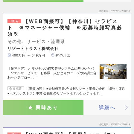
掲載期間
26/08/06～26/08/19
【WEB面接可】【神奈川】セラピス
NEW
ト ※マネージャー候補 ※応募時顔写真必
須※
その他、サービス・流通系
リゾートトラスト株式会社
400万円 ～ 649万円
神奈川県
【業務内容】 オリジナルの顧客管理システムに基づいたパ
ーソナルサービスで、お客様一人ひとりのニーズや体調に合
わせたアプロー…
【事業内容】 ■会員権事業:会員制リゾート事業の企画・開発・運営
会社概要
■ホテルレストラン事業:会員制のリゾートホテルとシティホテ…
興味あり
詳細へ
掲載期間
26/08/06～26/08/19