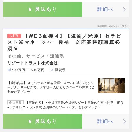
興味あり
詳細へ
掲載期間
26/08/06～26/08/19
【WEB面接可】【滋賀／米原】セラピ
NEW
スト※マネージャー候補 ※応募時顔写真必
須※
その他、サービス・流通系
リゾートトラスト株式会社
400万円 ～ 649万円
滋賀県
【業務内容】 オリジナルの顧客管理システムに基づいたパ
ーソナルサービスで、お客様一人ひとりのニーズや体調に合
わせたアプロー…
【事業内容】 ■会員権事業:会員制リゾート事業の企画・開発・運営
会社概要
■ホテルレストラン事業:会員制のリゾートホテルとシティホテ…
興味あり
詳細へ