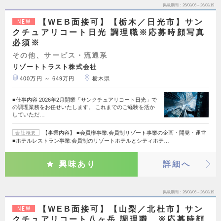
掲載期間
26/08/06～26/08/19
【WEB面接可】【栃木／日光市】サン
NEW
クチュアリコート日光 調理職※応募時顔写真
必須※
その他、サービス・流通系
リゾートトラスト株式会社
400万円 ～ 649万円
栃木県
■仕事内容 2026年2月開業「サンクチュアリコート日光」で
の調理業務をお任せいたします。 これまでのご経験を活か
していただ…
【事業内容】 ■会員権事業:会員制リゾート事業の企画・開発・運営
会社概要
■ホテルレストラン事業:会員制のリゾートホテルとシティホテ…
興味あり
詳細へ
掲載期間
26/08/06～26/08/19
【WEB面接可】【山梨／北杜市】サン
NEW
クチュアリコート八ヶ岳 調理職 ※応募時顔