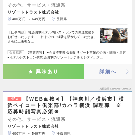
その他、サービス・流通系
リゾートトラスト株式会社
400万円 ～ 649万円
長野県
【仕事内容】 社会員制ホテル内レストランでの調理業務を
お任せいたします。これまでのご経験を活かしていただき、
さらに上級職な…
【事業内容】 ■会員権事業:会員制リゾート事業の企画・開発・運営
会社概要
■ホテルレストラン事業:会員制のリゾートホテルとシティホテ…
興味あり
詳細へ
掲載期間
26/08/06～26/08/19
【WEB面接可】【神奈川／横浜市】横
NEW
浜ベイコート倶楽部/カハラ横浜 調理職 ※
応募時顔写真必須※
その他、サービス・流通系
リゾートトラスト株式会社
400万円 ～ 549万円
神奈川県