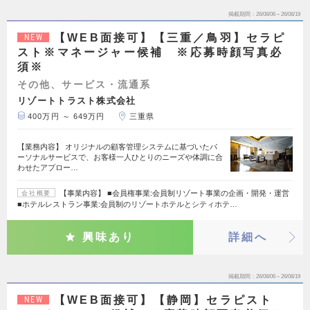
掲載期間
26/08/06～26/08/19
【WEB面接可】【三重／鳥羽】セラピ
NEW
スト※マネージャー候補 ※応募時顔写真必
須※
その他、サービス・流通系
リゾートトラスト株式会社
400万円 ～ 649万円
三重県
【業務内容】 オリジナルの顧客管理システムに基づいたパ
ーソナルサービスで、お客様一人ひとりのニーズや体調に合
わせたアプロー…
【事業内容】 ■会員権事業:会員制リゾート事業の企画・開発・運営
会社概要
■ホテルレストラン事業:会員制のリゾートホテルとシティホテ…
興味あり
詳細へ
掲載期間
26/08/06～26/08/19
【WEB面接可】【静岡】セラピスト
NEW