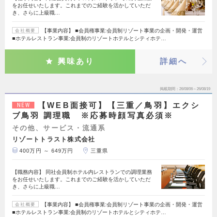
をお任せいたします。これまでのご経験を活かしていただ
き、さらに上級職…
【事業内容】 ■会員権事業:会員制リゾート事業の企画・開発・運営
会社概要
■ホテルレストラン事業:会員制のリゾートホテルとシティホテ…
興味あり
詳細へ
掲載期間
26/08/06～26/08/19
【WEB面接可】【三重／鳥羽】エクシ
NEW
ブ鳥羽 調理職 ※応募時顔写真必須※
その他、サービス・流通系
リゾートトラスト株式会社
400万円 ～ 649万円
三重県
【職務内容】 同社会員制ホテル内レストランでの調理業務
をお任せいたします。これまでのご経験を活かしていただ
き、さらに上級職…
【事業内容】 ■会員権事業:会員制リゾート事業の企画・開発・運営
会社概要
■ホテルレストラン事業:会員制のリゾートホテルとシティホテ…