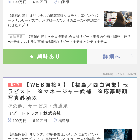
400万円 ～ 649万円
山梨県
【業務内容】 オリジナルの顧客管理システムに基づいたパ
ーソナルサービスで、お客様一人ひとりのニーズや体調に合
わせたアプロー…
【事業内容】 ■会員権事業:会員制リゾート事業の企画・開発・運営
会社概要
■ホテルレストラン事業:会員制のリゾートホテルとシティホテ…
興味あり
詳細へ
掲載期間
26/08/06～26/08/19
【WEB面接可】【福島／西白河郡】セ
NEW
ラピスト ※マネージャー候補 ※応募時顔
写真必須※
その他、サービス・流通系
リゾートトラスト株式会社
400万円 ～ 649万円
福島県
【業務内容】 オリジナルの顧客管理システムに基づいたパ
ーソナルサービスで、お客様一人ひとりのニーズや体調に合