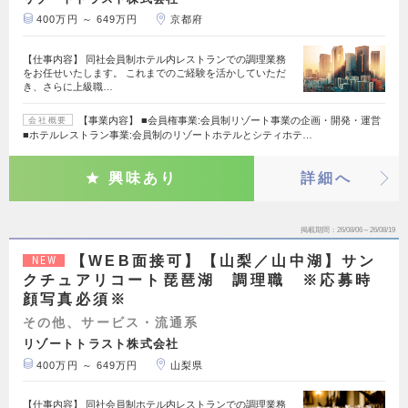
400万円 ～ 649万円
京都府
【仕事内容】 同社会員制ホテル内レストランでの調理業務
をお任せいたします。 これまでのご経験を活かしていただ
き、さらに上級職…
【事業内容】 ■会員権事業:会員制リゾート事業の企画・開発・運営
会社概要
■ホテルレストラン事業:会員制のリゾートホテルとシティホテ…
興味あり
詳細へ
掲載期間
26/08/06～26/08/19
【WEB面接可】【山梨／山中湖】サン
NEW
クチュアリコート琵琶湖 調理職 ※応募時
顔写真必須※
その他、サービス・流通系
リゾートトラスト株式会社
400万円 ～ 649万円
山梨県
【仕事内容】 同社会員制ホテル内レストランでの調理業務