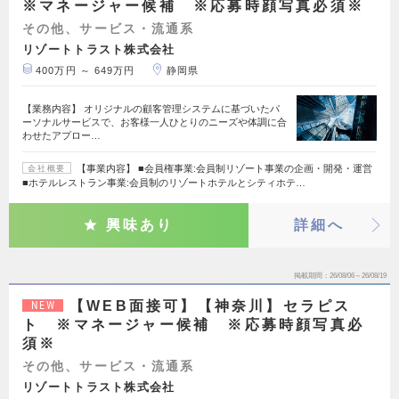
※マネージャー候補 ※応募時顔写真必須※
その他、サービス・流通系
リゾートトラスト株式会社
400万円 ～ 649万円
静岡県
【業務内容】 オリジナルの顧客管理システムに基づいたパ
ーソナルサービスで、お客様一人ひとりのニーズや体調に合
わせたアプロー…
【事業内容】 ■会員権事業:会員制リゾート事業の企画・開発・運営
会社概要
■ホテルレストラン事業:会員制のリゾートホテルとシティホテ…
興味あり
詳細へ
掲載期間
26/08/06～26/08/19
【WEB面接可】【神奈川】セラピス
NEW
ト ※マネージャー候補 ※応募時顔写真必
須※
その他、サービス・流通系
リゾートトラスト株式会社