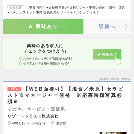
【事業内容】 ■会員権事業:会員制リゾート事業の企画・開発・運営
会社概要
■ホテルレストラン事業:会員制のリゾートホテルとシティホテ…
興味あり
詳細へ
興味のある求人に
チェックをつけよう!
興味あり
スカウトのマッチング精度があがる!
その求人への合格可能性がわかる!
掲載期間
26/08/06～26/08/19
【WEB面接可】【滋賀／米原】セラピ
NEW
スト※マネージャー候補 ※応募時顔写真必
須※
その他、サービス・流通系
リゾートトラスト株式会社
400万円 ～ 649万円
滋賀県