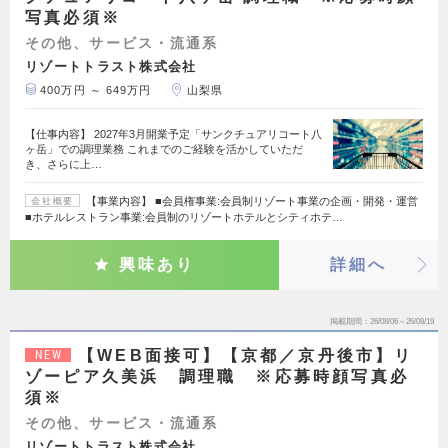
写真必須※
その他、サービス・流通系
リゾートトラスト株式会社
400万円 ～ 649万円
山梨県
【仕事内容】 2027年3月開業予定「サンクチュアリコート八
ヶ岳」での調理業務 これまでのご経験を活かしていただ
き、さらに上…
【事業内容】 ■会員権事業:会員制リゾート事業の企画・開発・運営
会社概要
■ホテルレストラン事業:会員制のリゾートホテルとシティホテ…
興味あり
詳細へ
掲載期間
26/08/06～26/08/19
【WEB面接可】【京都／京丹後市】リ
NEW
ゾーピア久美浜 調理職 ※応募時顔写真必
須※
その他、サービス・流通系
リゾートトラスト株式会社