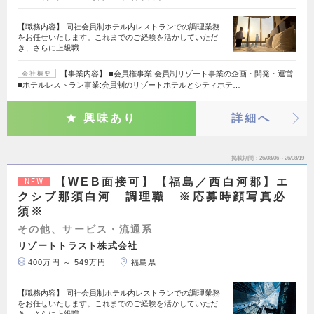
【職務内容】 同社会員制ホテル内レストランでの調理業務
をお任せいたします。これまでのご経験を活かしていただ
き、さらに上級職…
【事業内容】 ■会員権事業:会員制リゾート事業の企画・開発・運営
会社概要
■ホテルレストラン事業:会員制のリゾートホテルとシティホテ…
興味あり
詳細へ
掲載期間
26/08/06～26/08/19
【WEB面接可】【福島／西白河郡】エ
NEW
クシブ那須白河 調理職 ※応募時顔写真必
須※
その他、サービス・流通系
リゾートトラスト株式会社
400万円 ～ 549万円
福島県
【職務内容】 同社会員制ホテル内レストランでの調理業務
をお任せいたします。これまでのご経験を活かしていただ
き、さらに上級職…