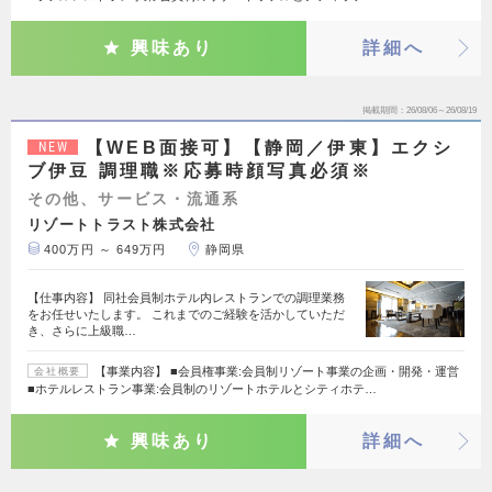
興味あり
詳細へ
掲載期間
26/08/06～26/08/19
【WEB面接可】【静岡／伊東】エクシ
NEW
ブ伊豆 調理職※応募時顔写真必須※
その他、サービス・流通系
リゾートトラスト株式会社
400万円 ～ 649万円
静岡県
【仕事内容】 同社会員制ホテル内レストランでの調理業務
をお任せいたします。 これまでのご経験を活かしていただ
き、さらに上級職…
【事業内容】 ■会員権事業:会員制リゾート事業の企画・開発・運営
会社概要
■ホテルレストラン事業:会員制のリゾートホテルとシティホテ…
興味あり
詳細へ