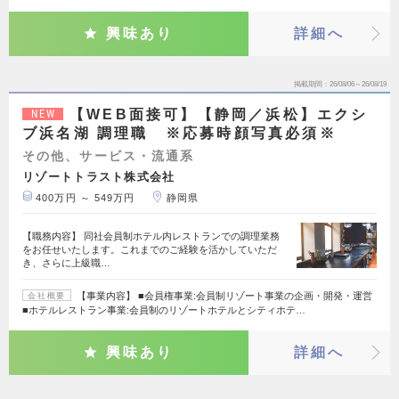
興味あり
詳細へ
掲載期間
26/08/06～26/08/19
【WEB面接可】【静岡／浜松】エクシ
NEW
ブ浜名湖 調理職 ※応募時顔写真必須※
その他、サービス・流通系
リゾートトラスト株式会社
400万円 ～ 549万円
静岡県
【職務内容】 同社会員制ホテル内レストランでの調理業務
をお任せいたします。これまでのご経験を活かしていただ
き、さらに上級職…
【事業内容】 ■会員権事業:会員制リゾート事業の企画・開発・運営
会社概要
■ホテルレストラン事業:会員制のリゾートホテルとシティホテ…
興味あり
詳細へ