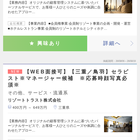
【業務内容】 オリジナルの顧客管理システムに基づいたパ
ーソナルサービスで、お客様一人ひとりのニーズや体調に合
わせたアプロー…
【事業内容】 ■会員権事業:会員制リゾート事業の企画・開発・運営
会社概要
■ホテルレストラン事業:会員制のリゾートホテルとシティホテ…
興味あり
詳細へ
掲載期間
26/08/06～26/08/19
【WEB面接可】【三重／鳥羽】セラピ
NEW
スト※マネージャー候補 ※応募時顔写真必
須※
その他、サービス・流通系
リゾートトラスト株式会社
400万円 ～ 649万円
三重県
【業務内容】 オリジナルの顧客管理システムに基づいたパ
ーソナルサービスで、お客様一人ひとりのニーズや体調に合
わせたアプロー…