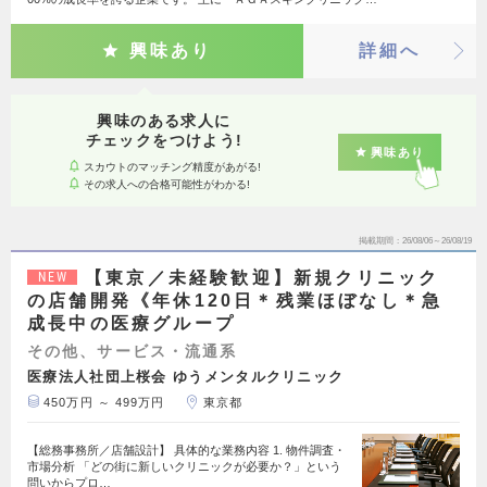
興味あり
詳細へ
興味のある求人に
チェックをつけよう!
興味あり
スカウトのマッチング精度があがる!
その求人への合格可能性がわかる!
掲載期間
26/08/06～26/08/19
【東京／未経験歓迎】新規クリニック
NEW
の店舗開発《年休120日＊残業ほぼなし＊急
成長中の医療グループ
その他、サービス・流通系
医療法人社団上桜会 ゆうメンタルクリニック
450万円 ～ 499万円
東京都
【総務事務所／店舗設計】 具体的な業務内容 1. 物件調査・
市場分析 「どの街に新しいクリニックが必要か？」という
問いからプロ…