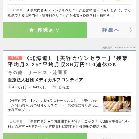
★事業内容★ ＜メンタルクリニック運営領域＞ つらいときに、すぐ
会社概要
相談できる心療内科・精神科クリニックを運営 ■心療内科・精神科…
興味あり
詳細へ
掲載期間
26/08/06～26/08/19
《北海道》【美容カウンセラー】*残業
NEW
平均月3.2h*平均月収36万円*10連休OK
その他、サービス・流通系
医療法人社団メディカルフロンティア
400万円 ～ 649万円
北海道
【仕事内容】 【ノルマ＆強引なセールスなし】【安心のチ
ーム制】約6ヶ月の研修からスタート！患者様に寄り添った
美容医療プラン…
【事業内容】 ■全国展開する美容クリニック「TCB東京中央美容外
会社概要
科」の運営 ■美容外科・美容皮膚科に関する各種施術の提供 ■患…