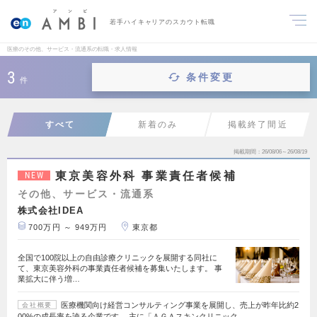
若手ハイキャリアのスカウト転職
医療のその他、サービス・流通系の転職・求人情報
3
条件変更
件
すべて
新着のみ
掲載終了間近
掲載期間
26/08/06～26/08/19
東京美容外科 事業責任者候補
NEW
その他、サービス・流通系
株式会社IDEA
700万円 ～ 949万円
東京都
全国で100院以上の自由診療クリニックを展開する同社に
て、東京美容外科の事業責任者候補を募集いたします。 事
業拡大に伴う増…
医療機関向け経営コンサルティング事業を展開し、売上が昨年比約2
会社概要
00%の成長率を誇る企業です。 主に「ＡＧＡスキンクリニック…