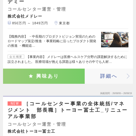
デミー
コールセンター運営・管理
株式会社メドレー
850万円 ～ 1849万円
東京都
【職務内容】 ・中長期のプロダクトビジョン実現のための
ロードマップ策定/推進 ・事業戦略に沿ったプロダクト開発
の推進 ・機能追…
【事業内容】 メドレーは医療ヘルスケア分野の課題解決するために
会社概要
設立されました。 医療現場が抱える課題は様々ありその中でも人材…
興味あり
詳細へ
掲載期間
26/08/06～26/08/19
［コールセンター事業の全体統括/マネ
NEW
ジメント 部長職］トーヨー冨士工_リニュー
アル事業部
コールセンター運営・管理
株式会社トーヨー冨士工