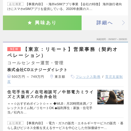
【事業内容】 ・海外eSIMアプリ事業 【会社の特徴】 海外旅行者向
会社概要
けにスマホeSIMアプリを提供している、2020年創業のス…
興味あり
詳細へ
掲載期間
26/08/07～26/08/20
【東京：リモート】営業事務（契約オ
NEW
ペレーション）
コールセンター運営・管理
株式会社CDエナジーダイレクト
500万円 ～ 749万円
東京都
フレックス勤務
育児支援制
度
住宅手当有／在宅相談可／中部電力ミライ
ズと大阪ガスの合弁会社
＝＝☆おすすめポイント☆＝＝ ◆WLB：月20時間未満／フ
レックスタイム制／リモートOK ◆福利厚生：家族・住宅手
当／社内カ…
【事業内容】 ・電力・ガスの販売・エネルギーサービスの販売 ・暮
会社概要
らし及びビジネス全般を支えるサービスを中心とした付加価値サー…