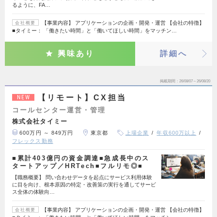
るように、FA…
【事業内容】 アプリケーションの企画・開発・運営 【会社の特徴】
会社概要
■タイミー： 「働きたい時間」と「働いてほしい時間」をマッチン…
興味あり
詳細へ
掲載期間
26/08/07～26/08/20
【リモート】CX担当
NEW
コールセンター運営・管理
株式会社タイミー
600万円 ～ 849万円
東京都
上場企業
年収600万以上
フレックス勤務
■累計403億円の資金調達■急成長中のス
タートアップ／HRTech■フルリモ◎■
【職務概要】 問い合わせデータを起点にサービス利用体験
に目を向け、根本原因の特定・改善策の実行を通してサービ
ス全体の体験向…
【事業内容】 アプリケーションの企画・開発・運営 【会社の特徴】
会社概要