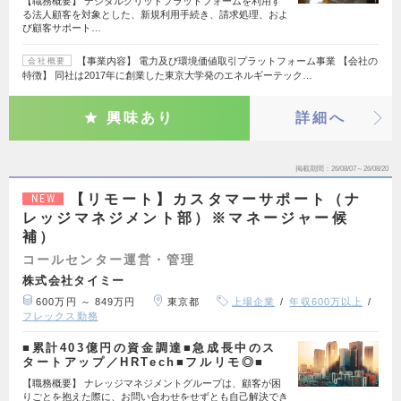
【職務概要】 デジタルグリッドプラットフォームを利用す
る法人顧客を対象とした、新規利用手続き、請求処理、およ
び顧客サポート…
【事業内容】 電力及び環境価値取引プラットフォーム事業 【会社の
会社概要
特徴】 同社は2017年に創業した東京大学発のエネルギーテック…
興味あり
詳細へ
掲載期間
26/08/07～26/08/20
【リモート】カスタマーサポート（ナ
NEW
レッジマネジメント部）※マネージャー候
補）
コールセンター運営・管理
株式会社タイミー
600万円 ～ 849万円
東京都
上場企業
年収600万以上
フレックス勤務
■累計403億円の資金調達■急成長中のス
タートアップ／HRTech■フルリモ◎■
【職務概要】 ナレッジマネジメントグループは、顧客が困
りごとを抱えた際に、お問い合わせをせずとも自己解決でき