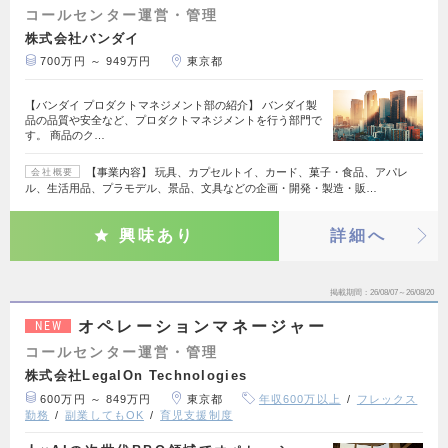
コールセンター運営・管理
株式会社バンダイ
700万円 ～ 949万円
東京都
【バンダイ プロダクトマネジメント部の紹介】 バンダイ製
品の品質や安全など、プロダクトマネジメントを行う部門で
す。 商品のク…
【事業内容】 玩具、カプセルトイ、カード、菓子・食品、アパレ
会社概要
ル、生活用品、プラモデル、景品、文具などの企画・開発・製造・販…
興味あり
詳細へ
掲載期間
26/08/07～26/08/20
オペレーションマネージャー
NEW
コールセンター運営・管理
株式会社LegalOn Technologies
600万円 ～ 849万円
東京都
年収600万以上
フレックス
勤務
副業してもOK
育児支援制度