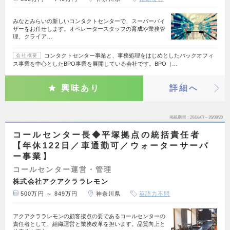
みなとみらいの新しいコンタクトセンターで、スーパーバイ
ザーをお任せします。オペレータースタッフの育成や業務管
理、クライア…
コンタクトセンター事業と、事務処理をはじめとしたバックオフィ
会社概要
ス事業を中心としたBPO事業を展開している会社です。BPO（…
興味あり
詳細へ
掲載期間
26/08/07～26/08/20
コールセンター長◆平塚拠点の統括責任者
【年休122日／車通勤可／ウォーターサーバ
ー事業】
コールセンター運営・管理
株式会社アクアクララレモン
500万円 ～ 849万円
神奈川県
英語力不問
アクアクララレモンの顧客接点の要であるコールセンターの
責任者として、組織運営と業務改革を担います。品質向上と