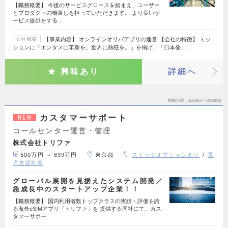
【職務概要】 今後のサービスグロースを踏まえ、ユーザー
とプロダクトの橋渡しを担っていただきます。 より良いサ
ービス提供をする…
【事業内容】 オンラインオリパアプリの運営 【会社の特徴】 ミッ
会社概要
ションに「エンタメに革新を。世界に熱狂を。」を掲げ、「日本発、…
興味あり
詳細へ
掲載期間
26/08/07～26/08/20
カスタマーサポート
NEW
コールセンター運営・管理
株式会社トリファ
500万円 ～ 699万円
東京都
ストックオプションあり
育
児支援制度
グローバル展開を見据えたシステム開発／
急成長中のスタートアップ企業！！
【職務概要】 国内利用者数トップクラスの実績・評価を誇
る海外eSIMアプリ「トリファ」を 提供する同社にて、カス
タマーサポー…