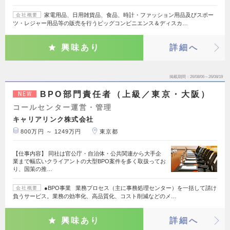
家電用品、日用雑貨品、食品、時計・ファッション用品及びスポー
会社概要
ツ・レジャー用品等の販売を行うビッグコンビニエンス＆ディスカ…
興味あり
詳細へ
掲載期間
26/08/06～26/08/19
BPO部門責任者（上級／東京・大阪）
NEW
コールセンター運営・管理
キャリアリンク株式会社
800万円 ～ 1249万円
東京都
【仕事内容】 同社は官公庁・自治体・公共関連から大手企
業まで幅広いクライアントの大型BPO案件を多く取扱ってお
り、国策の推…
●BPO事業 業務プロセス（主に事務処理センター）を一括して請け
会社概要
負うサービス。業務の効率化、高品質化、コスト削減などのメ…
興味あり
詳細へ