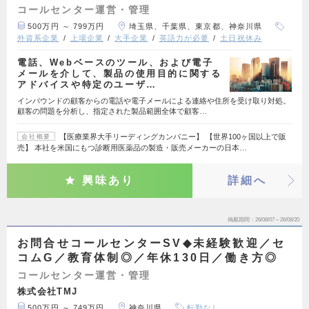
コールセンター運営・管理
500万円 ～ 799万円
埼玉県、千葉県、東京都、神奈川県
外資系企業
上場企業
大手企業
英語力が必要
土日祝休み
電話、Webベースのツール、および電子
メールを介して、製品の使用目的に関する
アドバイスや特定のユーザ…
インバウンドの顧客からの電話や電子メールによる連絡や住所を受け取り対処。
顧客の問題を分析し、指定された製品範囲全体で顧客…
【医療業界大手リーディングカンパニー】 【世界100ヶ国以上で販
会社概要
売】 本社を米国にもつ診断用医薬品の製造・販売メーカーの日本…
興味あり
詳細へ
掲載期間
26/08/07～26/08/20
お問合せコールセンターSV◆未経験歓迎／セ
コムG／教育体制◎／年休130日／働き方◎
コールセンター運営・管理
株式会社TMJ
500万円 ～ 749万円
神奈川県
転勤なし