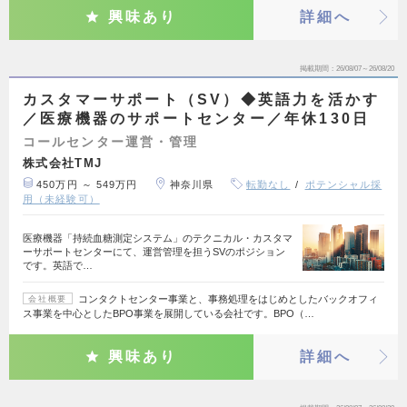
興味あり
詳細へ
掲載期間
26/08/07～26/08/20
カスタマーサポート（SV）◆英語力を活かす
／医療機器のサポートセンター／年休130日
コールセンター運営・管理
株式会社TMJ
450万円 ～ 549万円
神奈川県
転勤なし
ポテンシャル採
用（未経験可）
医療機器「持続血糖測定システム」のテクニカル・カスタマ
ーサポートセンターにて、運営管理を担うSVのポジション
です。英語で…
コンタクトセンター事業と、事務処理をはじめとしたバックオフィ
会社概要
ス事業を中心としたBPO事業を展開している会社です。BPO（…
興味あり
詳細へ