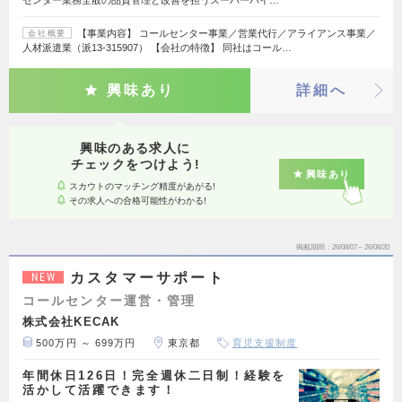
センター業務全般の品質管理と改善を担うスーパーバイ…
【事業内容】 コールセンター事業／営業代行／アライアンス事業／
会社概要
人材派遣業（派13-315907） 【会社の特徴】 同社はコール…
興味あり
詳細へ
興味のある求人に
チェックをつけよう!
興味あり
スカウトのマッチング精度があがる!
その求人への合格可能性がわかる!
掲載期間
26/08/07～26/08/20
カスタマーサポート
NEW
コールセンター運営・管理
株式会社KECAK
500万円 ～ 699万円
東京都
育児支援制度
年間休日126日！完全週休二日制！経験を
活かして活躍できます！