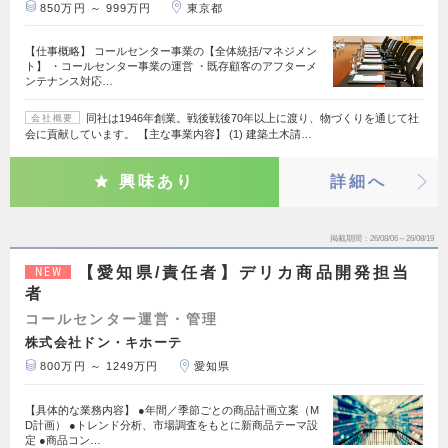
850万円 ～ 999万円
東京都
【仕事概略】 コールセンター事業の【全体統括/マネジメン
ト】 ・コールセンター事業の運営 ・既存顧客のアフターメ
ンテナンス対応…
同社は1946年創業。戦後戦後70年以上に渡り、物づくりを通じて社
会社概要
会に貢献しています。 【主な事業内容】 (1) 建築土木請…
興味あり
詳細へ
掲載期間
26/08/06～26/08/19
【愛知県/責任者】デリカ商品開発担当
NEW
者
コールセンター運営・管理
株式会社ドン・キホーテ
800万円 ～ 1249万円
愛知県
【具体的な業務内容】 ●年間／季節ごとの商品計画立案（M
D計画） ●トレンド分析、市場調査をもとに新商品テーマ設
定 ●商品コン…