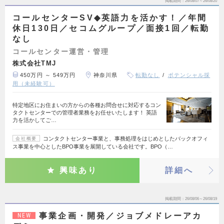
掲載期間
26/08/07～26/08/20
コールセンターSV◆英語力を活かす！／年間
休日130日／セコムグループ／面接1回／転勤
なし
コールセンター運営・管理
株式会社TMJ
450万円 ～ 549万円
神奈川県
転勤なし
ポテンシャル採
用（未経験可）
特定地区にお住まいの方からの各種お問合せに対応するコン
タクトセンターでの管理者業務をお任せいたします！ 英語
力を活かしてご…
コンタクトセンター事業と、事務処理をはじめとしたバックオフィ
会社概要
ス事業を中心としたBPO事業を展開している会社です。BPO（…
興味あり
詳細へ
掲載期間
26/08/06～26/08/19
事業企画・開発／ジョブメドレーアカ
NEW