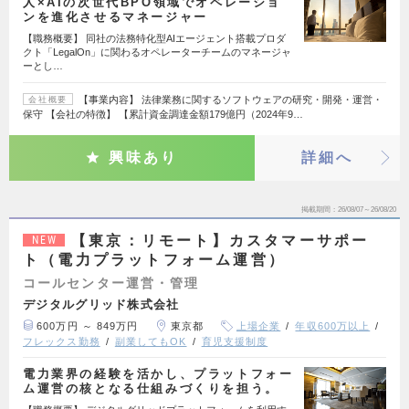
人×AIの次世代BPO領域でオペレーショ
ンを進化させるマネージャー
【職務概要】 同社の法務特化型AIエージェント搭載プロダ
クト「LegalOn」に関わるオペレーターチームのマネージャ
ーとし…
【事業内容】 法律業務に関するソフトウェアの研究・開発・運営・
会社概要
保守 【会社の特徴】 【累計資金調達金額179億円（2024年9…
興味あり
詳細へ
掲載期間
26/08/07～26/08/20
【東京：リモート】カスタマーサポー
NEW
ト（電力プラットフォーム運営）
コールセンター運営・管理
デジタルグリッド株式会社
600万円 ～ 849万円
東京都
上場企業
年収600万以上
フレックス勤務
副業してもOK
育児支援制度
電力業界の経験を活かし、プラットフォー
ム運営の核となる仕組みづくりを担う。