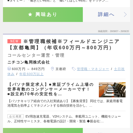
■タイミー： 「働きたい時間」と「働いてほしい時間」をマッチン…
興味あり
詳細へ
掲載期間
26/08/07～26/08/20
※管理職候補※フィールドエンジニア
NEW
【京都亀岡】（年収600万円～800万円）
コールセンター運営・管理
ニチコン亀岡株式会社
600万円 ～ 849万円
京都府
管理職・マネジャー
土日祝
休み
年収600万以上
【パソナ限定求人】■東証プライム上場の
世界有数のコンデンサーメーカーです！
■設立約70年の安定性を…
【パソナキャリア経由での入社実績あり】【募集背景】 同社では、家庭用蓄電
池電気を効率よくマネジメントする独自技術を活かし、…
EV用急速充電器、V2Hシステム、車載用ユニット、機能モジュー
会社概要
ル、正特性サーミスタ、各種電源の設計・開発・製造 ◆親会社:…