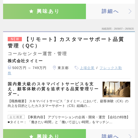
興味あり
詳細へ
掲載期間
26/08/07～26/08/20
【リモート】カスタマーサポート品質
NEW
管理（QC）
コールセンター運営・管理
株式会社タイミー
500万円 ～ 749万円
東京都
上場企業
フレックス勤
務
国内最大級のスキマバイトサービスを支
え、顧客体験の質を追求する品質管理リー
ダー。
【職務概要】 スキマバイトサービス「タイミー」において、顧客体験（CX）の
向上を目的としたカスタマーサポート（CS）組織の…
【事業内容】 アプリケーションの企画・開発・運営 【会社の特徴】
会社概要
■タイミー： 「働きたい時間」と「働いてほしい時間」をマッチン…
興味あり
詳細へ