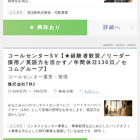
効率化を両立…
清涼飲料水製造・宅配事業
会社概要
興味あり
詳細へ
掲載期間
26/08/07～26/08/20
コールセンターSV【★経験者歓迎／リーダー
採用／英語力を活かす／年間休日130日／セ
コムグループ】
コールセンター運営・管理
株式会社TMJ
500万円 ～ 749万円
神奈川県
転勤なし
みなとみらいのコンタクトセンターにて、リードスーパーバ
イザー（LSV）として現場の管理をお任せします。英語力を
活かしなが…
コンタクトセンター事業と、事務処理をはじめとしたバックオフィ
会社概要
ス事業を中心としたBPO事業を展開している会社です。BPO（…