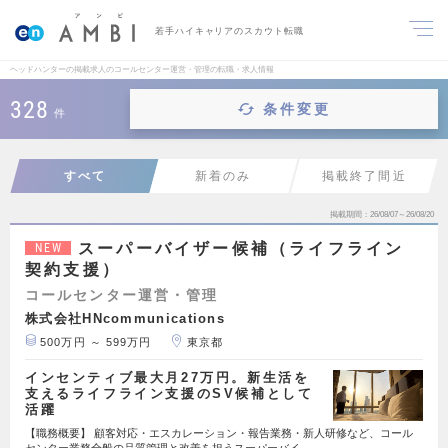
若手ハイキャリアのスカウト転職
ヘッドハンターの掲載求人のコールセンター運営・管理の転職・求人情報
328
条件変更
件
すべて
新着のみ
掲載終了間近
掲載期間
26/08/07～26/08/20
スーパーバイザー候補（ライフライン
NEW
契約支援）
コールセンター運営・管理
株式会社HNcommunications
500万円 ～ 599万円
東京都
インセンティブ最大月27万円。新生活を
支えるライフライン支援のSV候補として
活躍
【職務概要】 顧客対応・エスカレーション・報告業務・新人研修など、コール