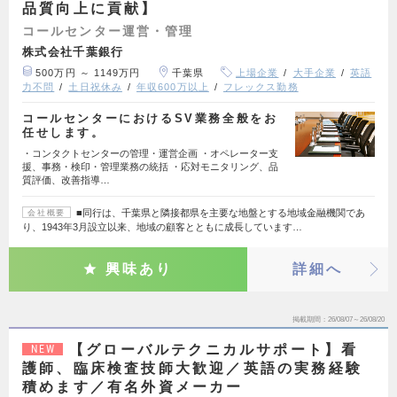
品質向上に貢献】
コールセンター運営・管理
株式会社千葉銀行
500万円 ～ 1149万円
千葉県
上場企業
大手企業
英語
力不問
土日祝休み
年収600万以上
フレックス勤務
コールセンターにおけるSV業務全般をお
任せします。
・コンタクトセンターの管理・運営企画 ・オペレーター支
援、事務・検印・管理業務の統括 ・応対モニタリング、品
質評価、改善指導…
■同行は、千葉県と隣接都県を主要な地盤とする地域金融機関であ
会社概要
り、1943年3月設立以来、地域の顧客とともに成長しています…
興味あり
詳細へ
掲載期間
26/08/07～26/08/20
【グローバルテクニカルサポート】看
NEW
護師、臨床検査技師大歓迎／英語の実務経験
積めます／有名外資メーカー