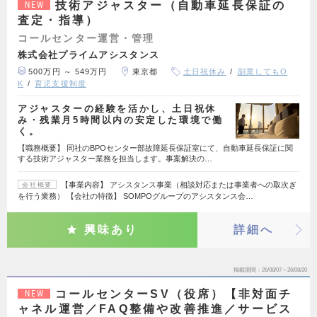
技術アジャスター（自動車延長保証の
NEW
査定・指導）
コールセンター運営・管理
株式会社プライムアシスタンス
500万円 ～ 549万円
東京都
土日祝休み
副業してもO
K
育児支援制度
アジャスターの経験を活かし、土日祝休
み・残業月5時間以内の安定した環境で働
く。
【職務概要】 同社のBPOセンター部故障延長保証室にて、自動車延長保証に関
する技術アジャスター業務を担当します。事案解決の…
【事業内容】 アシスタンス事業（相談対応または事業者への取次ぎ
会社概要
を行う業務） 【会社の特徴】 SOMPOグループのアシスタンス会…
興味あり
詳細へ
掲載期間
26/08/07～26/08/20
コールセンターSV（役席）【非対面チ
NEW
ャネル運営／FAQ整備や改善推進／サービス