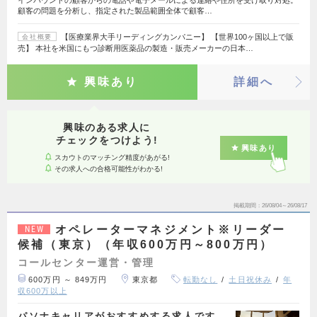
顧客の問題を分析し、指定された製品範囲全体で顧客…
【医療業界大手リーディングカンパニー】 【世界100ヶ国以上で販
会社概要
売】 本社を米国にもつ診断用医薬品の製造・販売メーカーの日本…
興味あり
詳細へ
興味のある求人に
チェックをつけよう!
興味あり
スカウトのマッチング精度があがる!
その求人への合格可能性がわかる!
掲載期間
26/08/04～26/08/17
オペレーターマネジメント※リーダー
NEW
候補（東京）（年収600万円～800万円）
コールセンター運営・管理
600万円 ～ 849万円
東京都
転勤なし
土日祝休み
年
収600万以上
パソナキャリアがおすすめする求人です。