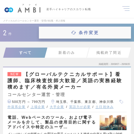
若手ハイキャリアのスカウト転職
メディカルのコールセンター運営・管理の転職・求人情報
2
条件変更
件
すべて
新着のみ
掲載終了間近
掲載期間
26/08/07～26/08/20
【グローバルテクニカルサポート】看
NEW
護師、臨床検査技師大歓迎／英語の実務経験
積めます／有名外資メーカー
コールセンター運営・管理
500万円 ～ 799万円
埼玉県、千葉県、東京都、神奈川県
外資系企業
上場企業
大手企業
英語力が必要
土日祝休み
電話、Webベースのツール、および電子
メールを介して、製品の使用目的に関する
アドバイスや特定のユーザ…
インバウンドの顧客からの電話や電子メールによる連絡や住所を受け取り対処。