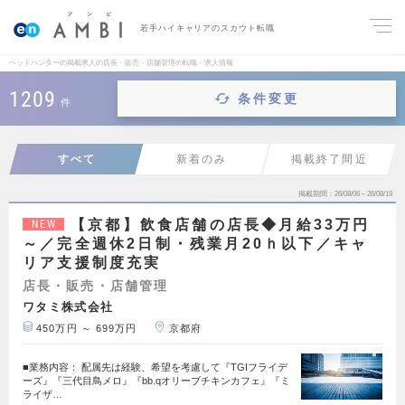
若手ハイキャリアのスカウト転職
ヘッドハンターの掲載求人の店長・販売・店舗管理の転職・求人情報
1209
条件変更
件
すべて
新着のみ
掲載終了間近
掲載期間
26/08/06～26/08/19
【京都】飲食店舗の店長◆月給33万円
NEW
～／完全週休2日制・残業月20ｈ以下／キャ
リア支援制度充実
店長・販売・店舗管理
ワタミ株式会社
450万円 ～ 699万円
京都府
■業務内容： 配属先は経験、希望を考慮して『TGIフライデ
ーズ』『三代目鳥メロ』『bb.qオリーブチキンカフェ』『ミ
ライザ…