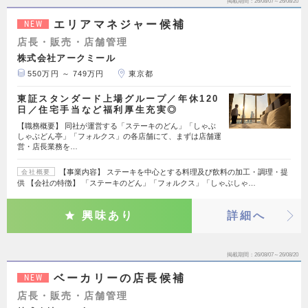
掲載期間
26/08/07～26/08/20
エリアマネジャー候補
NEW
店長・販売・店舗管理
株式会社アークミール
550万円 ～ 749万円
東京都
東証スタンダード上場グループ／年休120
日／住宅手当など福利厚生充実◎
【職務概要】 同社が運営する「ステーキのどん」「しゃぶ
しゃぶどん亭」「フォルクス」の各店舗にて、まずは店舗運
営・店長業務を…
【事業内容】 ステーキを中心とする料理及び飲料の加工・調理・提
会社概要
供 【会社の特徴】 「ステーキのどん」「フォルクス」「しゃぶしゃ…
興味あり
詳細へ
掲載期間
26/08/07～26/08/20
ベーカリーの店長候補
NEW
店長・販売・店舗管理