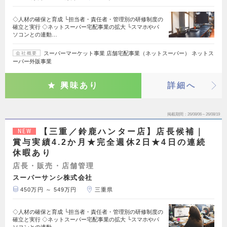
◇人材の確保と育成 └担当者・責任者・管理別の研修制度の
確立と実行 ◇ネットスーパー宅配事業の拡大 └スマホやパ
ソコンとの連動…
スーパーマーケット事業 店舗宅配事業（ネットスーパー） ネットス
会社概要
ーパー外販事業
興味あり
詳細へ
掲載期間
26/08/06～26/08/19
【三重／鈴鹿ハンター店】店長候補｜
NEW
賞与実績4.2か月★完全週休2日★4日の連続
休暇あり
店長・販売・店舗管理
スーパーサンシ株式会社
450万円 ～ 549万円
三重県
◇人材の確保と育成 └担当者・責任者・管理別の研修制度の
確立と実行 ◇ネットスーパー宅配事業の拡大 └スマホやパ
ソコンとの連動…