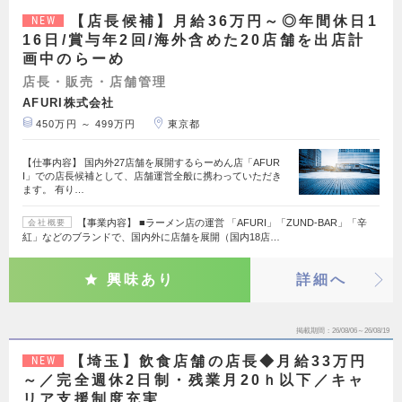
【店長候補】月給36万円～◎年間休日1
NEW
16日/賞与年2回/海外含めた20店舗を出店計
画中のらーめ
店長・販売・店舗管理
AFURI株式会社
450万円 ～ 499万円
東京都
【仕事内容】 国内外27店舗を展開するらーめん店「AFUR
I」での店長候補として、店舗運営全般に携わっていただき
ます。 有り…
【事業内容】 ■ラーメン店の運営 「AFURI」「ZUND-BAR」「辛
会社概要
紅」などのブランドで、国内外に店舗を展開（国内18店…
興味あり
詳細へ
掲載期間
26/08/06～26/08/19
【埼玉】飲食店舗の店長◆月給33万円
NEW
～／完全週休2日制・残業月20ｈ以下／キャ
リア支援制度充実