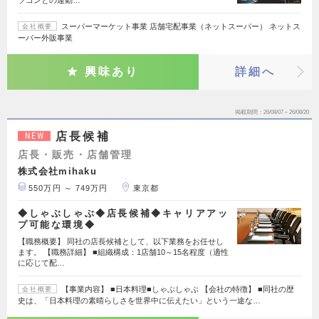
スーパーマーケット事業 店舗宅配事業（ネットスーパー） ネットス
会社概要
ーパー外販事業
興味あり
詳細へ
掲載期間
26/08/07～26/08/20
店長候補
NEW
店長・販売・店舗管理
株式会社mihaku
550万円 ～ 749万円
東京都
◆しゃぶしゃぶ◆店長候補◆キャリアアッ
プ可能な環境◆
【職務概要】 同社の店長候補として、以下業務をお任せし
ます。 【職務詳細】 ■組織構成：1店舗10～15名程度（適性
に応じて配…
【事業内容】 ■日本料理■しゃぶしゃぶ 【会社の特徴】 ■同社の歴
会社概要
史は、「日本料理の素晴らしさを世界中に伝えたい」という一途な…