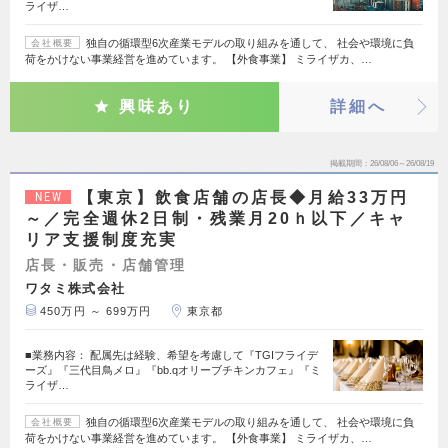
ライザ…
独自の循環型6次産業モデルの取り組みを通して、 社会や環境に負
会社概要
荷をかけない事業経営を進めています。 【外食事業】 ミライザカ、…
興味あり
詳細へ
掲載期間
26/08/06～26/08/19
【東京】飲食店舗の店長◆月給33万円
NEW
～／完全週休2日制・残業月20ｈ以下／キャ
リア支援制度充実
店長・販売・店舗管理
ワタミ株式会社
450万円 ～ 699万円
東京都
■業務内容： 配属先は経験、希望を考慮して『TGIフライデ
ーズ』『三代目鳥メロ』『bb.qオリーブチキンカフェ』『ミ
ライザ…
独自の循環型6次産業モデルの取り組みを通して、 社会や環境に負
会社概要
荷をかけない事業経営を進めています。 【外食事業】 ミライザカ、…