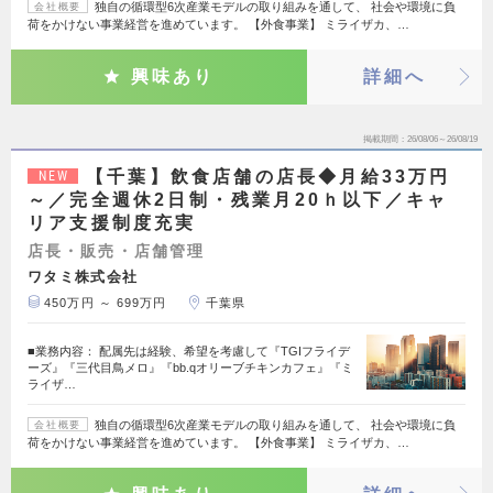
独自の循環型6次産業モデルの取り組みを通して、 社会や環境に負
会社概要
荷をかけない事業経営を進めています。 【外食事業】 ミライザカ、…
興味あり
詳細へ
掲載期間
26/08/06～26/08/19
【千葉】飲食店舗の店長◆月給33万円
NEW
～／完全週休2日制・残業月20ｈ以下／キャ
リア支援制度充実
店長・販売・店舗管理
ワタミ株式会社
450万円 ～ 699万円
千葉県
■業務内容： 配属先は経験、希望を考慮して『TGIフライデ
ーズ』『三代目鳥メロ』『bb.qオリーブチキンカフェ』『ミ
ライザ…
独自の循環型6次産業モデルの取り組みを通して、 社会や環境に負
会社概要
荷をかけない事業経営を進めています。 【外食事業】 ミライザカ、…