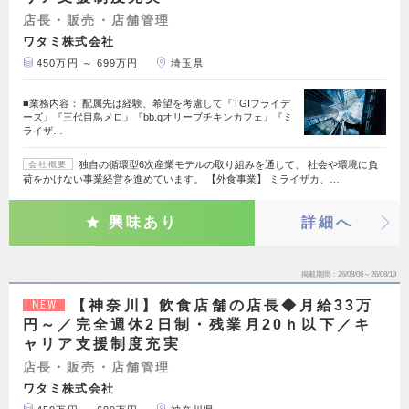
店長・販売・店舗管理
ワタミ株式会社
450万円 ～ 699万円
埼玉県
■業務内容： 配属先は経験、希望を考慮して『TGIフライデ
ーズ』『三代目鳥メロ』『bb.qオリーブチキンカフェ』『ミ
ライザ…
独自の循環型6次産業モデルの取り組みを通して、 社会や環境に負
会社概要
荷をかけない事業経営を進めています。 【外食事業】 ミライザカ、…
興味あり
詳細へ
掲載期間
26/08/06～26/08/19
【神奈川】飲食店舗の店長◆月給33万
NEW
円～／完全週休2日制・残業月20ｈ以下／キ
ャリア支援制度充実
店長・販売・店舗管理
ワタミ株式会社