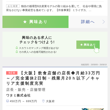
独自の循環型6次産業モデルの取り組みを通して、 社会や環境に負
会社概要
荷をかけない事業経営を進めています。 【外食事業】 ミライザカ、…
興味あり
詳細へ
興味のある求人に
チェックをつけよう!
興味あり
スカウトのマッチング精度があがる!
その求人への合格可能性がわかる!
掲載期間
26/08/06～26/08/19
【大阪】飲食店舗の店長◆月給33万円
NEW
～／完全週休2日制・残業月20ｈ以下／キャ
リア支援制度充実
店長・販売・店舗管理
ワタミ株式会社
450万円 ～ 699万円
大阪府