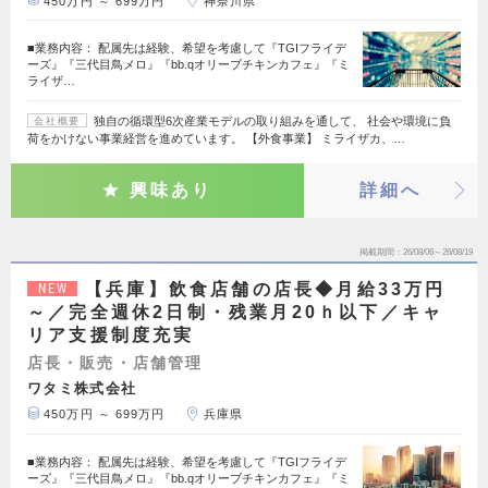
450万円 ～ 699万円
神奈川県
■業務内容： 配属先は経験、希望を考慮して『TGIフライデ
ーズ』『三代目鳥メロ』『bb.qオリーブチキンカフェ』『ミ
ライザ…
独自の循環型6次産業モデルの取り組みを通して、 社会や環境に負
会社概要
荷をかけない事業経営を進めています。 【外食事業】 ミライザカ、…
興味あり
詳細へ
掲載期間
26/08/06～26/08/19
【兵庫】飲食店舗の店長◆月給33万円
NEW
～／完全週休2日制・残業月20ｈ以下／キャ
リア支援制度充実
店長・販売・店舗管理
ワタミ株式会社
450万円 ～ 699万円
兵庫県
■業務内容： 配属先は経験、希望を考慮して『TGIフライデ
ーズ』『三代目鳥メロ』『bb.qオリーブチキンカフェ』『ミ