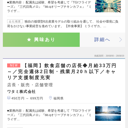
■業務内容： 配属先は経験、希望を考慮して『TGIフライデ
ーズ』『三代目鳥メロ』『bb.qオリーブチキンカフェ』『ミ
ライザ…
独自の循環型6次産業モデルの取り組みを通して、 社会や環境に負
会社概要
荷をかけない事業経営を進めています。 【外食事業】 ミライザカ、…
興味あり
詳細へ
掲載期間
26/08/06～26/08/19
【福岡】飲食店舗の店長◆月給33万円
NEW
～／完全週休2日制・残業月20ｈ以下／キャ
リア支援制度充実
店長・販売・店舗管理
ワタミ株式会社
450万円 ～ 699万円
福岡県
■業務内容： 配属先は経験、希望を考慮して『TGIフライデ
ーズ』『三代目鳥メロ』『bb.qオリーブチキンカフェ』『ミ
ライザ…