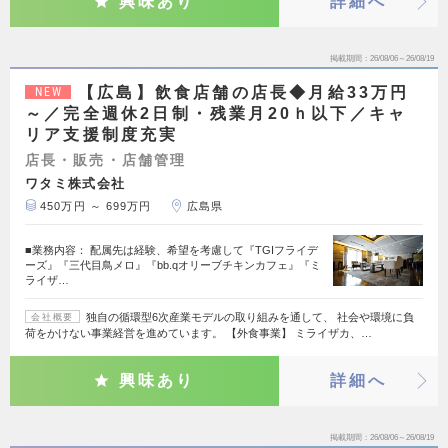
興味あり
詳細へ
掲載期間
26/08/06～26/08/19
【広島】飲食店舗の店長◆月給33万円
NEW
～／完全週休2日制・残業月20ｈ以下／キャ
リア支援制度充実
店長・販売・店舗管理
ワタミ株式会社
450万円 ～ 699万円
広島県
■業務内容： 配属先は経験、希望を考慮して『TGIフライデ
ーズ』『三代目鳥メロ』『bb.qオリーブチキンカフェ』『ミ
ライザ…
独自の循環型6次産業モデルの取り組みを通して、 社会や環境に負
会社概要
荷をかけない事業経営を進めています。 【外食事業】 ミライザカ、…
興味あり
詳細へ
掲載期間
26/08/06～26/08/19