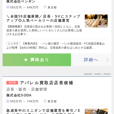
株式会社ペンギン
550万円 ～ 649万円
東京都
＼全国59店舗展開／店長・SVにステップ
アップ◎人気ベーカリーの店舗運営
【職務概要】 北海道の恵みをお客様へ笑顔とともに。北海
道産小麦を使用した美味しいパンをたくさんのお客様にお届
けするお仕事で…
【事業内容】 ・パン屋の運営・パンの製造販売・FC加盟店募集お
会社概要
よび指導 【会社の特徴】 同社は、北海道産小麦をはじめとする厳選…
興味あり
詳細へ
掲載期間
26/08/07～26/08/20
アパレル買取店店長候補
NEW
店長・販売・店舗管理
株式会社SODA
550万円 ～ 749万円
東京都
急成長中のスニダンで店舗運営を牽引／E