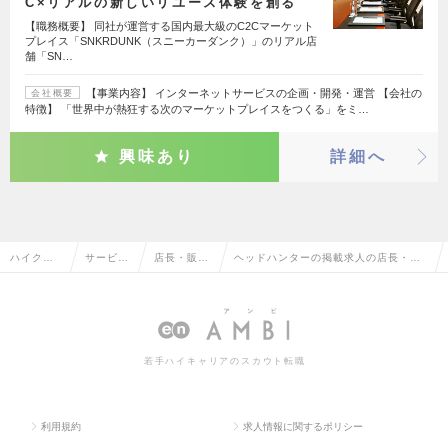
C×リアルの新しいリユース体験を創る
【職務概要】 同社が運営する国内最大級のC2Cマーケット
プレイス「SNKRDUNK（スニーカーダンク）」のリアル店
舗「SN…
【事業内容】 インターネットサービスの企画・開発・運営 【会社の
会社概要
特徴】 「世界中が熱狂する次のマーケットプレイスをつくる」をミ…
興味あり
詳細へ
ハイクラ
サービ
店長・販
ヘッドハンターの掲載求人の店長・販
ス求人TO
ス・流通
売・店舗管
売・店舗管理の転職・求人情報一覧
P
系
理
若手ハイキャリアのスカウト転職
利用規約
求人情報に関するポリシー