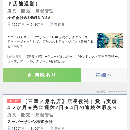
ド店舗運営）
店長・販売・店舗管理
株式会社WINWIN YJV
450万円 ～ 649万円
東京都
グローバルスポーツブランド「NIKE」のアシスタントスト
アマネージャーとして、店舗のストアマネジメント業務全般
を担当して…
【事業内容】 ■グローバルスポーツブランドのストア運営管理 ■シ
会社概要
ューズ、アパレル、スポーツ用品の販売
興味あり
詳細へ
掲載期間
26/08/06～26/08/19
【三重／桑名店】店長候補｜賞与実績
NEW
4.2か月★完全週休2日★4日の連続休暇あり
店長・販売・店舗管理
スーパーサンシ株式会社
450万円 ～ 549万円
三重県