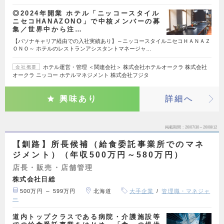
◎2024年開業 ホテル「ニッコースタイル
ニセコHANAZONO」で中核メンバーの募
集／世界中から注…
【パソナキャリア経由での入社実績あり】～ニッコースタイルニセコＨＡＮＡＺ
ＯＮＯ～ ホテルのレストランアシスタントマネージャ…
ホテル運営・管理 ＜関連会社＞ 株式会社ホテルオークラ 株式会社
会社概要
オークラ ニッコー ホテルマネジメント 株式会社フジタ
興味あり
詳細へ
掲載期間
26/07/30～26/08/12
【釧路】所長候補（給食委託事業所でのマネ
ジメント）（年収500万円～580万円）
店長・販売・店舗管理
株式会社日総
500万円 ～ 599万円
北海道
大手企業
管理職・マネジャ
ー
道内トップクラスである病院・介護施設等