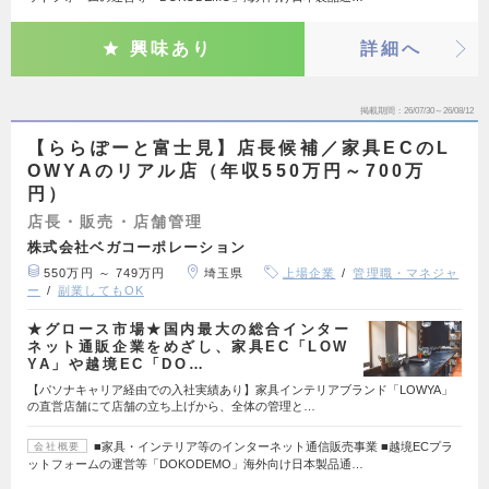
興味あり
詳細へ
掲載期間
26/07/30～26/08/12
【ららぽーと富士見】店長候補／家具ECのL
OWYAのリアル店（年収550万円～700万
円）
店長・販売・店舗管理
株式会社ベガコーポレーション
550万円 ～ 749万円
埼玉県
上場企業
管理職・マネジャ
ー
副業してもOK
★グロース市場★国内最大の総合インター
ネット通販企業をめざし、家具EC「LOW
YA」や越境EC「DO…
【パソナキャリア経由での入社実績あり】家具インテリアブランド「LOWYA」
の直営店舗にて店舗の立ち上げから、全体の管理と…
■家具・インテリア等のインターネット通信販売事業 ■越境ECプラ
会社概要
ットフォームの運営等「DOKODEMO」海外向け日本製品通…