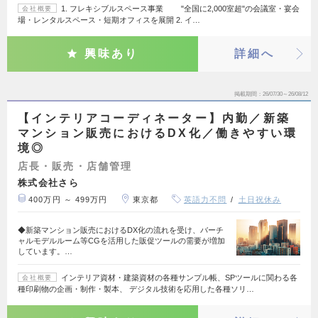
1. フレキシブルスペース事業 "全国に2,000室超"の会議室・宴会
会社概要
場・レンタルスペース・短期オフィスを展開 2. イ…
興味あり
詳細へ
掲載期間
26/07/30～26/08/12
【インテリアコーディネーター】内勤／新築
マンション販売におけるDX化／働きやすい環
境◎
店長・販売・店舗管理
株式会社さら
400万円 ～ 499万円
東京都
英語力不問
土日祝休み
◆新築マンション販売におけるDX化の流れを受け、バーチ
ャルモデルルーム等CGを活用した販促ツールの需要が増加
しています。…
インテリア資材・建築資材の各種サンプル帳、SPツールに関わる各
会社概要
種印刷物の企画・制作・製本、 デジタル技術を応用した各種ソリ…