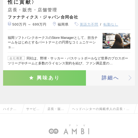
性に貢献〉
店長・販売・店舗管理
ファナティクス・ジャパン合同会社
500万円 ～ 699万円
福岡県
英語力不問
転勤なし
福岡ソフトバンクホークスのStore Managerとして、担当チ
ームをはじめとするパートナーとの円滑なコミュニケーシ
ョ…
同社は、野球・サッカー・バスケットボールなど世界のプロスポー
会社概要
ツリーグやチームと多数のライセンス契約を結び、ファン満足度の…
興味あり
詳細へ
ハイクラ
サービ
店長・販
ヘッドハンターの掲載求人の店長・販
ス求人TO
ス・流通
売・店舗管
売・店舗管理の転職・求人情報一覧
P
系
理