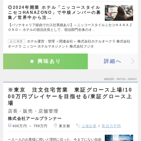
◎2024年開業 ホテル「ニッコースタイル
ニセコHANAZONO」で中核メンバーの募
集／世界中から注…
【パソナキャリア経由での入社実績あり】～ニッコースタイルニセコＨＡＮＡＺ
ＯＮＯ～ ホテルの宿泊次長として、宿泊部門全体のオ…
ホテル運営・管理 ＜関連会社＞ 株式会社ホテルオークラ 株式会社
会社概要
オークラ ニッコー ホテルマネジメント 株式会社フジタ
興味あり
詳細へ
掲載期間
26/07/30～26/08/12
※東京 注文住宅営業 東証グロース上場/10
00万円プレイヤーを目指せる/東証グロース上
場
店長・販売・店舗管理
株式会社アールプランナー
600万円 ～ 799万円
東京都
上場企業
英語力不問
一人一人のお客様に想いと理想に沿った、今までにない自由