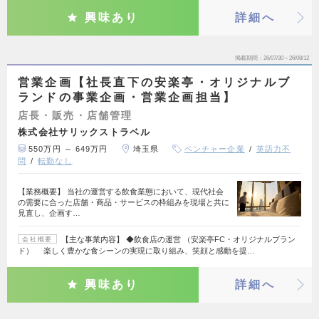
興味あり
詳細へ
掲載期間
26/07/30～26/08/12
営業企画【社長直下の安楽亭・オリジナルブ
ランドの事業企画・営業企画担当】
店長・販売・店舗管理
株式会社サリックストラベル
550万円 ～ 649万円
埼玉県
ベンチャー企業
英語力不
問
転勤なし
【業務概要】 当社の運営する飲食業態において、現代社会
の需要に合った店舗・商品・サービスの枠組みを現場と共に
見直し、企画す…
【主な事業内容】 ◆飲食店の運営 （安楽亭FC・オリジナルブラン
会社概要
ド） 楽しく豊かな食シーンの実現に取り組み、笑顔と感動を提…
興味あり
詳細へ