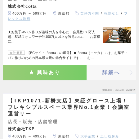
株式会社cotta
400万円 ～ 599万円
東京都
英語力不問
転勤なし
フ
レックス勤務
★お菓子やパン作りが趣味の方を中心に、会員数180万人
超、SNSフォロワー合計100万人以上を誇るcotta。 お客様
に…
【ECサイト『cotta』の運営】 ■『cotta（コッタ）』は、お菓子・
会社概要
パン作りのための日本最大級の総合サイトです。 お…
興味あり
詳細へ
掲載期間
26/07/30～26/08/12
【TKP1071-新橋支店】東証グロース上場！
フレキシブルスペース業界No.1企業！会議室
運営リー
店長・販売・店舗管理
株式会社TKP
400万円 ～ 499万円
東京都
大手企業
土日祝休み