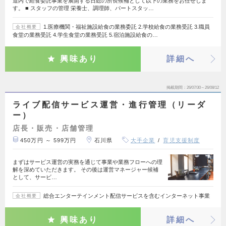
道内で給食委託事業を展開する日総の所長候補として以下の業務をお任せしま
す。 ■ スタッフの管理 栄養士、調理師、パートスタッ…
1.医療機関・福祉施設給食の業務委託 2.学校給食の業務受託 3.職員
会社概要
食堂の業務受託 4.学生食堂の業務受託 5.宿泊施設給食の…
興味あり
詳細へ
掲載期間
26/07/30～26/08/12
ライブ配信サービス運営・進行管理（リーダ
ー）
店長・販売・店舗管理
450万円 ～ 599万円
石川県
大手企業
育児支援制度
まずはサービス運営の実務を通じて事業や業務フローへの理
解を深めていただきます。 その後は運営マネージャー候補
として、サービ…
総合エンターテインメント配信サービスを含むインターネット事業
会社概要
興味あり
詳細へ