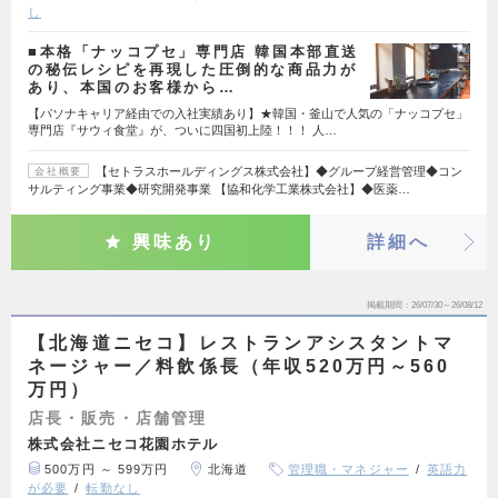
し
■本格「ナッコプセ」専門店 韓国本部直送
の秘伝レシピを再現した圧倒的な商品力が
あり、本国のお客様から…
【パソナキャリア経由での入社実績あり】★韓国・釜山で人気の「ナッコプセ」
専門店『サウィ食堂』が、ついに四国初上陸！！！ 人…
【セトラスホールディングス株式会社】◆グループ経営管理◆コン
会社概要
サルティング事業◆研究開発事業 【協和化学工業株式会社】◆医薬…
興味あり
詳細へ
掲載期間
26/07/30～26/08/12
【北海道ニセコ】レストランアシスタントマ
ネージャー／料飲係長（年収520万円～560
万円）
店長・販売・店舗管理
株式会社ニセコ花園ホテル
500万円 ～ 599万円
北海道
管理職・マネジャー
英語力
が必要
転勤なし