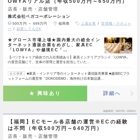
OWYAリアル店（年収500万円～650万円）
店長・販売・店舗管理
株式会社ベガコーポレーション
500万円 ～ 699万円
福岡県
上場企業
管理職・マネジャ
ー
副業してもOK
★グロース市場上場★国内最大の総合イン
ターネット通販企業をめざし、家具EC
「LOWYA」や越境EC「…
【パソナキャリア経由での入社実績あり】家具インテリアブランド「LOWYA」
の直営店舗にて、全体の管理と運営を担当していた…
■家具・インテリア等のインターネット通信販売事業 ■越境ECプラ
会社概要
ットフォームの運営等「DOKODEMO」海外向け日本製品通…
興味あり
詳細へ
掲載期間
26/07/30～26/08/12
【福岡】ECモール各店舗の運営※ECの経験
は不問（年収500万円～640万円）
店長・販売・店舗管理