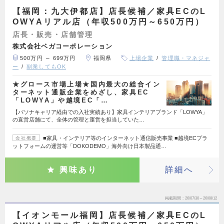
【福岡：九大伊都店】店長候補／家具ECのL
OWYAリアル店（年収500万円～650万円）
店長・販売・店舗管理
株式会社ベガコーポレーション
500万円 ～ 699万円
福岡県
上場企業
管理職・マネジャ
ー
副業してもOK
★グロース市場上場★国内最大の総合イン
ターネット通販企業をめざし、家具EC
「LOWYA」や越境EC「…
【パソナキャリア経由での入社実績あり】家具インテリアブランド「LOWYA」
の直営店舗にて、全体の管理と運営を担当していた…
■家具・インテリア等のインターネット通信販売事業 ■越境ECプラ
会社概要
ットフォームの運営等「DOKODEMO」海外向け日本製品通…
興味あり
詳細へ
掲載期間
26/07/30～26/08/12
【イオンモール福岡】店長候補／家具ECのL