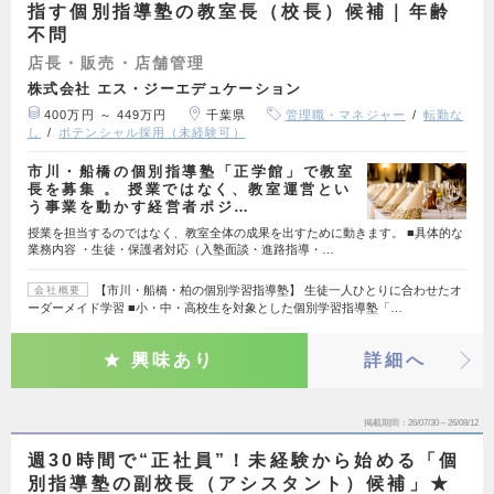
指す個別指導塾の教室長（校長）候補｜年齢
不問
店長・販売・店舗管理
株式会社 エス・ジーエデュケーション
400万円 ～ 449万円
千葉県
管理職・マネジャー
転勤な
し
ポテンシャル採用（未経験可）
市川・船橋の個別指導塾「正学館」で教室
長を募集 。 授業ではなく、教室運営とい
う事業を動かす経営者ポジ…
授業を担当するのではなく、教室全体の成果を出すために動きます。 ■具体的な
業務内容 ・生徒・保護者対応（入塾面談・進路指導・…
【市川・船橋・柏の個別学習指導塾】 生徒一人ひとりに合わせたオ
会社概要
ーダーメイド学習 ■小・中・高校生を対象とした個別学習指導塾「…
興味あり
詳細へ
掲載期間
26/07/30～26/08/12
週30時間で“正社員”！未経験から始める「個
別指導塾の副校長（アシスタント）候補」★