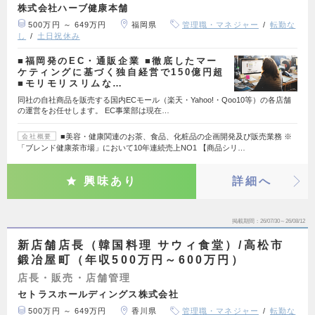
株式会社ハーブ健康本舗
500万円 ～ 649万円
福岡県
管理職・マネジャー
転勤な
し
土日祝休み
■福岡発のEC・通販企業 ■徹底したマー
ケティングに基づく独自経営で150億円超
■モリモリスリムな…
同社の自社商品を販売する国内ECモール（楽天・Yahoo!・Qoo10等）の各店舗
の運営をお任せします。 EC事業部は現在…
■美容・健康関連のお茶、食品、化粧品の企画開発及び販売業務 ※
会社概要
「ブレンド健康茶市場」において10年連続売上NO1 【商品シリ…
興味あり
詳細へ
掲載期間
26/07/30～26/08/12
新店舗店長（韓国料理 サウィ食堂）/高松市
鍛冶屋町（年収500万円～600万円）
店長・販売・店舗管理
セトラスホールディングス株式会社
500万円 ～ 649万円
香川県
管理職・マネジャー
転勤な