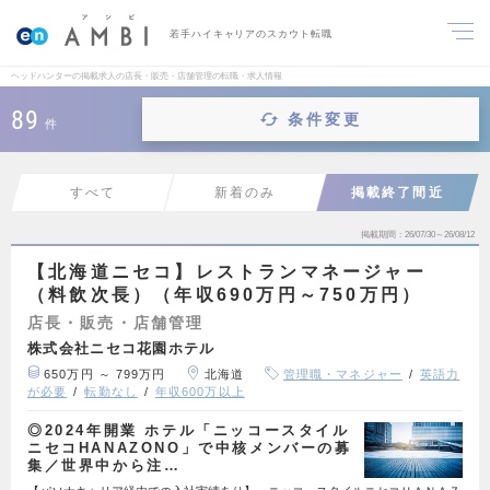
若手ハイキャリアのスカウト転職
ヘッドハンターの掲載求人の店長・販売・店舗管理の転職・求人情報
89
条件変更
件
すべて
新着のみ
掲載終了間近
掲載期間
26/07/30～26/08/12
【北海道ニセコ】レストランマネージャー
（料飲次長）（年収690万円～750万円）
店長・販売・店舗管理
株式会社ニセコ花園ホテル
650万円 ～ 799万円
北海道
管理職・マネジャー
英語力
が必要
転勤なし
年収600万以上
◎2024年開業 ホテル「ニッコースタイル
ニセコHANAZONO」で中核メンバーの募
集／世界中から注…