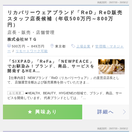
掲載期間
26/07/30～26/08/12
リカバリーウェアブランド「ReD」ReD販売
スタッフ店長候補（年収500万円～800万
円）
店長・販売・店舗管理
株式会社ＭＴＧ
500万円 ～ 849万円
東京都
上場企業
管理職・マネジャ
ー
リモートワーク可能
「SIXPAD」「ReFa」「NEWPEACE」
でお馴染み！ブランド、商品、サービスを
開発するHEA…
【仕事内容】 NEWブランド「ReD（リカバリーウェア）」の直営店店長とし
て、 店舗運営全般および販売業務を担っていただきま…
■HEALTH、BEAUTY、HYGIENEの領域で、ブランド、商品、サー
会社概要
ビスを開発しています。 代表ブランドとしては、「…
興味あり
詳細へ
掲載期間
26/07/30～26/08/12