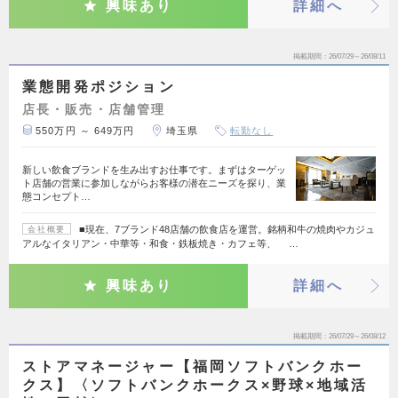
興味あり
詳細へ
掲載期間
26/07/29～26/08/11
業態開発ポジション
店長・販売・店舗管理
550万円 ～ 649万円
埼玉県
転勤なし
新しい飲食ブランドを生み出すお仕事です。まずはターゲッ
ト店舗の営業に参加しながらお客様の潜在ニーズを探り、業
態コンセプト…
■現在、7ブランド48店舗の飲食店を運営。銘柄和牛の焼肉やカジュ
会社概要
アルなイタリアン・中華等・和食・鉄板焼き・カフェ等、 …
興味あり
詳細へ
掲載期間
26/07/29～26/08/12
ストアマネージャー【福岡ソフトバンクホー
クス】〈ソフトバンクホークス×野球×地域活