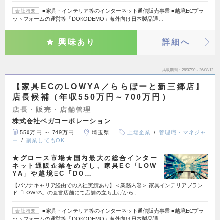
■家具・インテリア等のインターネット通信販売事業 ■越境ECプラ
会社概要
ットフォームの運営等「DOKODEMO」海外向け日本製品通…
興味あり
詳細へ
掲載期間
26/07/30～26/08/12
【家具ECのLOWYA／ららぽーと新三郷店】
店長候補（年収550万円～700万円）
店長・販売・店舗管理
株式会社ベガコーポレーション
550万円 ～ 749万円
埼玉県
上場企業
管理職・マネジャ
ー
副業してもOK
★グロース市場★国内最大の総合インター
ネット通販企業をめざし、家具EC「LOW
YA」や越境EC「DO…
【パソナキャリア経由での入社実績あり】＜業務内容＞ 家具インテリアブラン
ド「LOWYA」の直営店舗にて店舗の立ち上げから、…
■家具・インテリア等のインターネット通信販売事業 ■越境ECプラ
会社概要
ットフォームの運営等「DOKODEMO」海外向け日本製品通…