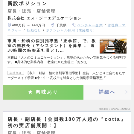
新設ポジション
店長・販売・店舗管理
株式会社 エス・ジーエデュケーション
400万円 ～ 449万円
千葉県
ベンチャー企業
管理職・マ
ネジャー
転勤なし
ポテンシャル採用（未経験可）
市川・船橋の個別指導塾「正学館」で、教
室の副校長（アシスタント）を募集 。 週
30時間の時短正社員とし…
主役は「人とのコミュニケーション」。教室のあたたかい雰囲気をつくる役割で
す。 ■具体的な業務内容 ・教室に来た生徒に「おかえ…
【市川・船橋・柏の個別学習指導塾】 生徒一人ひとりに合わせたオ
会社概要
ーダーメイド学習 ■小・中・高校生を対象とした個別学習指導塾「…
興味あり
詳細へ
掲載期間
26/07/30～26/08/12
店長・副店長【会員数180万人超の『cotta』
初の実店舗展開！】
店長・販売・店舗管理