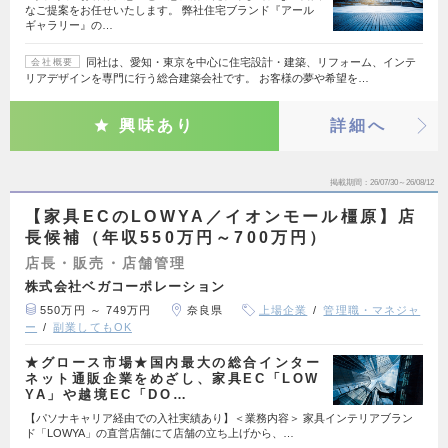
なご提案をお任せいたします。 弊社住宅ブランド『アール
ギャラリー』の…
同社は、愛知・東京を中心に住宅設計・建築、リフォーム、インテ
会社概要
リアデザインを専門に行う総合建築会社です。 お客様の夢や希望を…
興味あり
詳細へ
掲載期間
26/07/30～26/08/12
【家具ECのLOWYA／イオンモール橿原】店
長候補（年収550万円～700万円）
店長・販売・店舗管理
株式会社ベガコーポレーション
550万円 ～ 749万円
奈良県
上場企業
管理職・マネジャ
ー
副業してもOK
★グロース市場★国内最大の総合インター
ネット通販企業をめざし、家具EC「LOW
YA」や越境EC「DO…
【パソナキャリア経由での入社実績あり】＜業務内容＞ 家具インテリアブラン
ド「LOWYA」の直営店舗にて店舗の立ち上げから、…