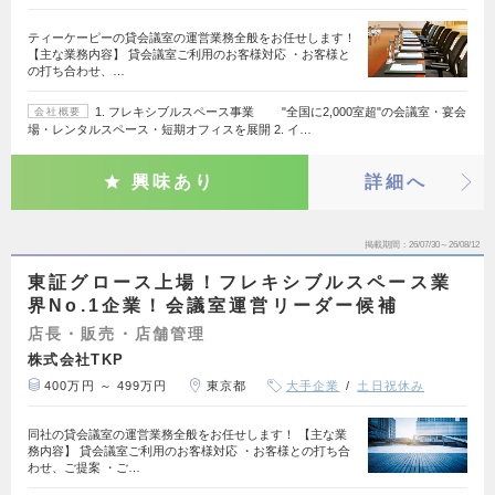
ティーケーピーの貸会議室の運営業務全般をお任せします！
【主な業務内容】 貸会議室ご利用のお客様対応 ・お客様と
の打ち合わせ、…
1. フレキシブルスペース事業 "全国に2,000室超"の会議室・宴会
会社概要
場・レンタルスペース・短期オフィスを展開 2. イ…
興味あり
詳細へ
掲載期間
26/07/30～26/08/12
東証グロース上場！フレキシブルスペース業
界No.1企業！会議室運営リーダー候補
店長・販売・店舗管理
株式会社TKP
400万円 ～ 499万円
東京都
大手企業
土日祝休み
同社の貸会議室の運営業務全般をお任せします！ 【主な業
務内容】 貸会議室ご利用のお客様対応 ・お客様との打ち合
わせ、ご提案 ・ご…