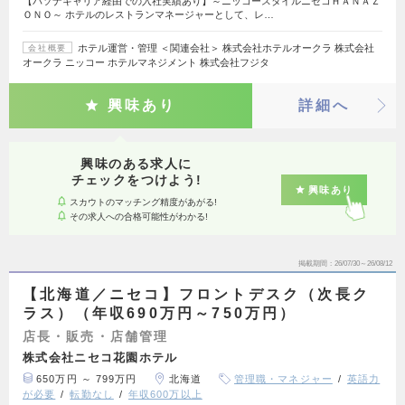
【パソナキャリア経由での入社実績あり】～ニッコースタイルニセコＨＡＮＡＺ
ＯＮＯ～ ホテルのレストランマネージャーとして、レ…
ホテル運営・管理 ＜関連会社＞ 株式会社ホテルオークラ 株式会社
会社概要
オークラ ニッコー ホテルマネジメント 株式会社フジタ
興味あり
詳細へ
興味のある求人に
チェックをつけよう!
興味あり
スカウトのマッチング精度があがる!
その求人への合格可能性がわかる!
掲載期間
26/07/30～26/08/12
【北海道／ニセコ】フロントデスク（次長ク
ラス）（年収690万円～750万円）
店長・販売・店舗管理
株式会社ニセコ花園ホテル
650万円 ～ 799万円
北海道
管理職・マネジャー
英語力
が必要
転勤なし
年収600万以上