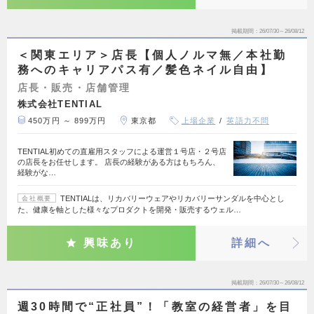
掲載期間
26/07/30～26/08/12
＜関東エリア＞店長【個人ノルマ無／本社勤
務へのキャリアパス有／髪色ネイル自由】
店長・販売・店舗管理
株式会社TENTIAL
450万円 ～ 899万円
東京都
上場企業
英語力不問
TENTIAL初めての直雇用スタッフによる運営１号店・２号店
の店長をお任せします。 店長の経験がある方はもちろん、
経験がな…
TENTIALは、リカバリーウェアやリカバリーサンダルを中心とし
会社概要
た、健康を軸とした様々なプロダクトを開発・販売するウェル…
興味あり
詳細へ
掲載期間
26/07/30～26/08/12
週30時間で“正社員”！「教室の経営者」を目