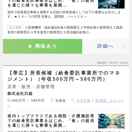
での給食受託事業をはじめ、「食」の提供
を通じた様々な事業を展開…
道内で給食委託事業を展開する日総の所長候補として以下の業務をお任せしま
す。 ■ スタッフの管理 栄養士、調理師、パートスタッ…
1.医療機関・福祉施設給食の業務委託 2.学校給食の業務受託 3.職員
会社概要
食堂の業務受託 4.学生食堂の業務受託 5.宿泊施設給食の…
興味あり
詳細へ
掲載期間
26/07/30～26/08/12
【帯広】所長候補（給食委託事業所でのマネ
ジメント）（年収500万円～580万円）
店長・販売・店舗管理
株式会社日総
500万円 ～ 599万円
北海道
大手企業
管理職・マネジャ
ー
道内トップクラスである病院・介護施設等
での給食受託事業をはじめ、「食」の提供
を通じた様々な事業を展開…