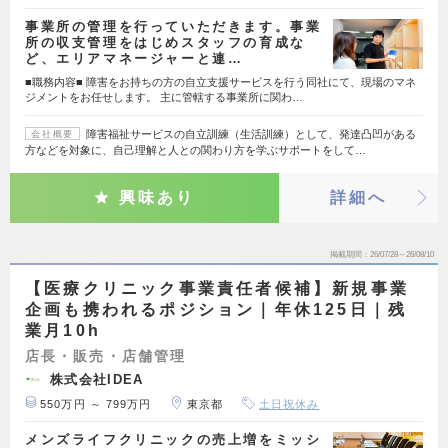
事業所の管理を行っていただきます。事業
所の収支管理をはじめスタッフの育成な
ど、エリアマネージャーと連…
■職務内容■ 障害をお持ちの方の自立支援サービスを行う同社にて、現場のマネ
ジメントをお任せします。 主に管轄する事業所に関わ…
障害福祉サービスの自立訓練（生活訓練）として、発達凸凹がある
会社概要
方などを対象に、自己理解と人との関わり方を学ぶサポートをして…
興味あり
詳細へ
掲載期間
26/07/28～26/08/10
【医療クリニック事業責任者候補】新規事業
企画も携われるポジション｜年休125日｜残
業月10h
店長・販売・店舗管理
株式会社IDEA
550万円 ～ 799万円
東京都
土日祝休み
メンズライフクリニックの売上増をミッシ