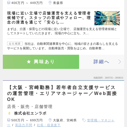
400万円 ～ 449万円
青森県
現場に近い立場で店舗運営を支える管理者
候補です。スタッフの育成やフォロー、理
念の浸透を通じて「安心し…
まずは、介護・保育などの現場に近い立場で、 店舗運営を支える管理者候補と
してスタートしていただきます。 現場の中心に立ち、ス…
当社は、自動車関連事業を中心に、地域の皆さまの暮らしを支える
会社概要
サービスを展開しています。 自動車販売・買取をはじめ、自動車整…
興味あり
詳細へ
掲載期間
26/07/31～26/08/13
【大阪・宮崎勤務】若年者自立支援サービス
の運営管理・エリアマネージャー／Web面接
OK
店長・販売・店舗管理
株式会社エンラボ
500万円 ～ 699万円
大阪府、宮崎県
管理職・マネジャ
ー
英語力不問
社長・役員直下