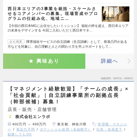
西日本エリアの3事業を統括・スケールさ
せるコアメンバーの募集。現場育成やプロ
グラムの仕組み化、地域ニ…
【今回の西日本MGにお任せしたいミッション】 福祉の枠を超え、西日本エリア
の未来をデザインする 今回ご入社いただく西日本マネ…
障害福祉サービスの自立訓練（生活訓練）として、発達凸凹がある
会社概要
方などを対象に、自己理解と人との関わり方を学ぶサポートをして…
興味あり
詳細へ
掲載期間
26/07/31～26/08/13
【マネジメント経験歓迎】「チームの成長」×
「社会貢献」｜自立訓練事業所の副拠点長
（幹部候補）募集！
店長・販売・店舗管理
株式会社エンラボ
400万円 ～ 499万円
東京都、神奈川県
管理職・マネジャ
ー
英語力不問
ポテンシャル採用（未経験可）
社長・役員直下
副業してもOK