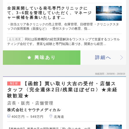
全国展開している発毛専門クリニックに
て、3~6院を管理していただく、マネージ
ャー候補を募集いたします…
・担当エリア各クリニックの売上管理、在庫管理、目標管理 ・クリニックスタ
ッフの採用業務（面接など） ・受付スタッフの教育、指…
同社は医療機関の経営課題解決をワンストップで支援するコンサル
会社概要
ティング会社です。 豊富な経験と専門知識に基づき、開業から経営…
興味あり
詳細へ
掲載期間
26/08/06～26/08/19
【函館】買い取り大吉の受付・店舗ス
NEW
タッフ〈完全週休2日/残業ほぼゼロ〉★未経
験歓迎★
店長・販売・店舗管理
株式会社ミヤウチメディカル
400万円 ～ 549万円
北海道