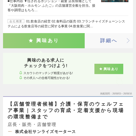
■仕事内容 ▼任されるポジション・裁量 店長候補として
『大阪焼肉・ホルモン ふたご』の店舗運営全般を担当。接
客や調理はもちろ…
01.飲食店の経営 02.食料品の販売 03.フランチャイズチェーンシス
会社概要
テムによる飲食店等の経営に関する事業 04.飲食業に関…
興味あり
詳細へ
興味のある求人に
チェックをつけよう!
興味あり
スカウトのマッチング精度があがる!
その求人への合格可能性がわかる!
掲載期間
26/08/03～26/08/16
【店舗管理者候補】介護・保育のウェルフェ
ア事業｜スタッフの育成・定着支援から現場
の環境整備まで
店長・販売・店舗管理
株式会社サンライズモータース