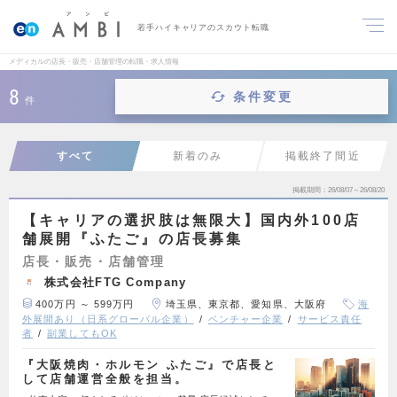
若手ハイキャリアのスカウト転職
メディカルの店長・販売・店舗管理の転職・求人情報
8
条件変更
件
すべて
新着のみ
掲載終了間近
掲載期間
26/08/07～26/08/20
【キャリアの選択肢は無限大】国内外100店
舗展開『ふたご』の店長募集
店長・販売・店舗管理
株式会社FTG Company
400万円 ～ 599万円
埼玉県、東京都、愛知県、大阪府
海
外展開あり（日系グローバル企業）
ベンチャー企業
サービス責任
者
副業してもOK
『大阪焼肉・ホルモン ふたご』で店長と
して店舗運営全般を担当。