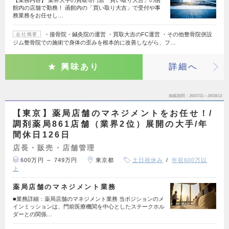
【業務内容】 業界大手の買取専門店「買い取り大吉」の函
館内の店舗で勤務！ 函館内の「買い取り大吉」で受付や事
務業務をお任せし…
・接骨院・鍼灸院の運営 ・買取大吉のFC運営 ・その他整骨院併設
会社概要
ジム整骨院での施術で身体の歪みを根本的に改善しながら、フ…
興味あり
詳細へ
掲載期間
26/07/31～26/08/13
【東京】薬局店舗のマネジメントをお任せ！/
調剤薬局861店舗（業界2位）展開の大手/年
間休日126日
店長・販売・店舗管理
600万円 ～ 749万円
東京都
土日祝休み
年収600万以
上
薬局店舗のマネジメント業務
■業務詳細：薬局店舗のマネジメント業務 当ポジションのメ
インミッションは、門前医療機関を中心としたステークホル
ダーとの関係…