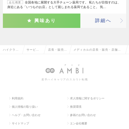
全国各地に展開する大手チェーン薬局です。 私たちが目指すのは、
会社概要
身近にある「いつものお店」として親しまれる薬局であること。 気…
興味あり
詳細へ
ハイクラス
サービ
店長・販売・
メディカルの店長・販売・店舗管
求人TOP
ス・流通
店舗管理
理の転職・求人情報一覧
系
若手ハイキャリアのスカウト転職
利用規約
求人情報に関するポリシー
個人情報の取り扱い
推奨環境
ヘルプ・お問い合わせ
参画のお問い合わせ
サイトマップ
エン会社概要