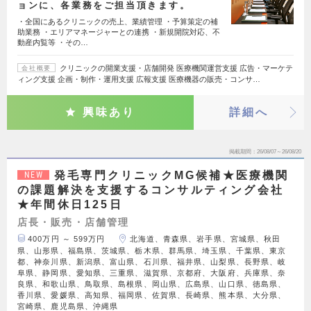
ョンに、各業務をご担当頂きます。
・全国にあるクリニックの売上、業績管理 ・予算策定の補
助業務 ・エリアマネージャーとの連携 ・新規開院対応、不
動産内覧等 ・その…
クリニックの開業支援・店舗開発 医療機関運営支援 広告・マーケテ
会社概要
ィング支援 企画・制作・運用支援 広報支援 医療機器の販売・コンサ…
興味あり
詳細へ
掲載期間
26/08/07～26/08/20
発毛専門クリニックMG候補★医療機関
NEW
の課題解決を支援するコンサルティング会社
★年間休日125日
店長・販売・店舗管理
400万円 ～ 599万円
北海道、青森県、岩手県、宮城県、秋田
県、山形県、福島県、茨城県、栃木県、群馬県、埼玉県、千葉県、東京
都、神奈川県、新潟県、富山県、石川県、福井県、山梨県、長野県、岐
阜県、静岡県、愛知県、三重県、滋賀県、京都府、大阪府、兵庫県、奈
良県、和歌山県、鳥取県、島根県、岡山県、広島県、山口県、徳島県、
香川県、愛媛県、高知県、福岡県、佐賀県、長崎県、熊本県、大分県、
宮崎県、鹿児島県、沖縄県