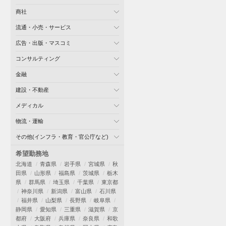
商社
流通・小売・サービス
広告・出版・マスコミ
コンサルティング
金融
建設・不動産
メディカル
物流・運輸
その他(インフラ・教育・官公庁など)
希望勤務地
北海道
青森県
岩手県
宮城県
秋
田県
山形県
福島県
茨城県
栃木
県
群馬県
埼玉県
千葉県
東京都
神奈川県
新潟県
富山県
石川県
福井県
山梨県
長野県
岐阜県
静岡県
愛知県
三重県
滋賀県
京
都府
大阪府
兵庫県
奈良県
和歌