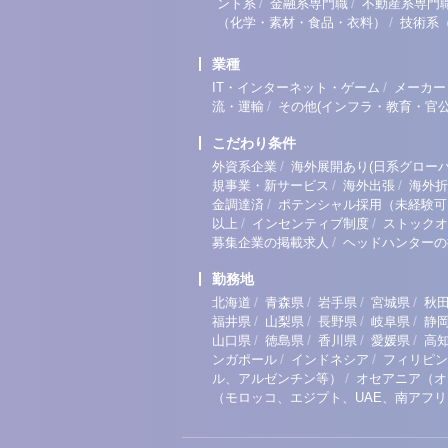
/
/
ント系
金融系専門職
不動産系専門
/
（化学・素材・食品・衣料）
技術系
業種
/
IT・インターネット・ゲーム
メーカー
/
流・運輸
その他(インフラ・教育・官公
こだわり条件
/
外資系企業
海外展開あり(日系グローバ
/
/
規事業・新サービス
海外出張
海外折
/
金調達済
ポテンシャル採用（未経験可
/
/
以上
インセンティブ制度
ストックオ
/
募集企業の掲載求人
ヘッドハンターの
勤務地
/
/
/
/
北海道
青森県
岩手県
宮城県
秋
/
/
/
/
福井県
山梨県
長野県
岐阜県
静
/
/
/
/
山口県
徳島県
香川県
愛媛県
高
/
/
ンガポール
インドネシア
フィリピン
/
ル、アルゼンチン等）
オセアニア（オ
（モロッコ、エジプト、UAE、南アフ