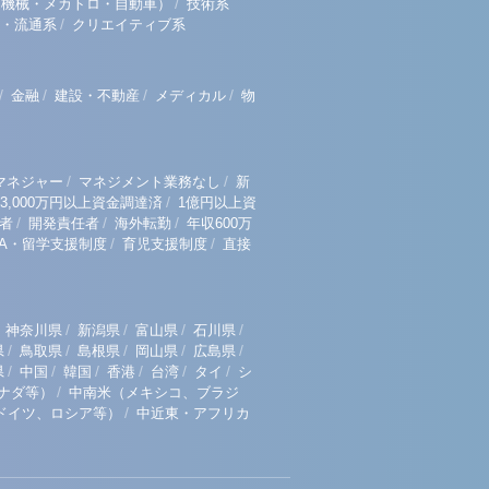
/
（機械・メカトロ・自動車）
技術系
/
・流通系
クリエイティブ系
/
/
/
/
金融
建設・不動産
メディカル
物
/
/
マネジャー
マネジメント業務なし
新
/
3,000万円以上資金調達済
1億円以上資
/
/
/
者
開発責任者
海外転勤
年収600万
/
/
BA・留学支援制度
育児支援制度
直接
/
/
/
/
神奈川県
新潟県
富山県
石川県
/
/
/
/
/
県
鳥取県
島根県
岡山県
広島県
/
/
/
/
/
/
県
中国
韓国
香港
台湾
タイ
シ
/
ナダ等）
中南米（メキシコ、ブラジ
/
ドイツ、ロシア等）
中近東・アフリカ