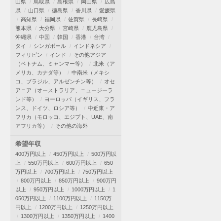
山県
鳥取県
島根県
岡山県
広島
県
山口県
徳島県
香川県
愛媛県
高知県
福岡県
佐賀県
長崎県
熊本県
大分県
宮崎県
鹿児島県
沖縄県
中国
韓国
香港
台湾
タイ
シンガポール
インドネシア
フィリピン
インド
その他アジア
（ベトナム、ミャンマー等）
北米（ア
メリカ、カナダ等）
中南米（メキシ
コ、ブラジル、アルゼンチン等）
オセ
アニア（オーストラリア、ニュージーラ
ンド等）
ヨーロッパ（イギリス、フラ
ンス、ドイツ、ロシア等）
中近東・ア
フリカ（モロッコ、エジプト、UAE、南
アフリカ等）
その他の海外
希望年収
400万円以上
450万円以上
500万円以
上
550万円以上
600万円以上
650
万円以上
700万円以上
750万円以上
800万円以上
850万円以上
900万円
以上
950万円以上
1000万円以上
1
050万円以上
1100万円以上
1150万
円以上
1200万円以上
1250万円以上
1300万円以上
1350万円以上
1400