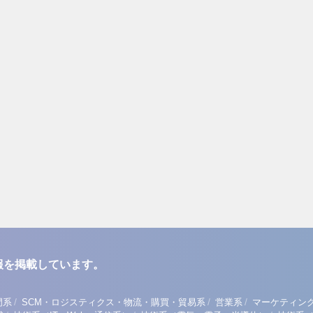
報を掲載しています。
/
/
/
門系
SCM・ロジスティクス・物流・購買・貿易系
営業系
マーケティン