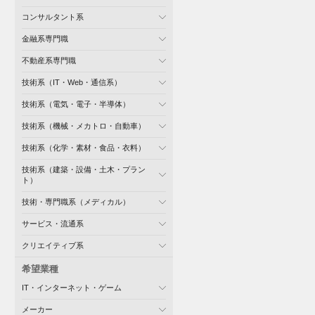
コンサルタント系
金融系専門職
不動産系専門職
技術系（IT・Web・通信系）
技術系（電気・電子・半導体）
技術系（機械・メカトロ・自動車）
技術系（化学・素材・食品・衣料）
技術系（建築・設備・土木・プラン
ト）
技術・専門職系（メディカル）
サービス・流通系
クリエイティブ系
希望業種
IT・インターネット・ゲーム
メーカー