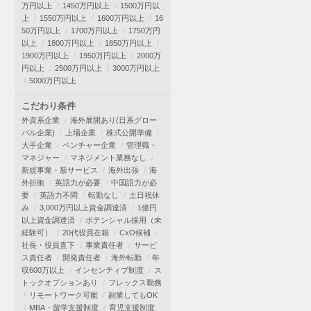
万円以上
1450万円以上
1500万円以
上
1550万円以上
1600万円以上
16
50万円以上
1700万円以上
1750万円
以上
1800万円以上
1850万円以上
1900万円以上
1950万円以上
2000万
円以上
2500万円以上
3000万円以上
5000万円以上
こだわり条件
外資系企業
海外展開あり(日系グロー
バル企業)
上場企業
株式公開準備
大手企業
ベンチャー企業
管理職・
マネジャー
マネジメント業務なし
新規事業・新サービス
海外出張
海
外折衝
英語力が必要
中国語力が必
要
英語力不問
転勤なし
土日祝休
み
3,000万円以上資金調達済
1億円
以上資金調達済
ポテンシャル採用（未
経験可）
20代役員在籍
CxO候補
社長・役員直下
事業責任者
サービ
ス責任者
開発責任者
海外転勤
年
収600万以上
インセンティブ制度
ス
トックオプションあり
フレックス勤務
リモートワーク可能
副業してもOK
MBA・留学支援制度
育児支援制度