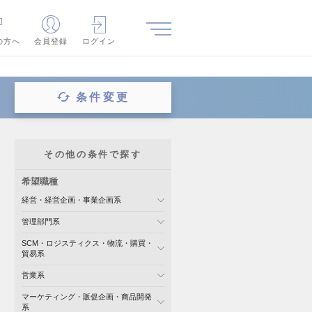
の方へ
会員登録
ログイン
条件変更
その他の条件で探す
希望職種
経営・経営企画・事業企画系
管理部門系
SCM・ロジスティクス・物流・購買・
貿易系
営業系
マーケティング・販促企画・商品開発
系