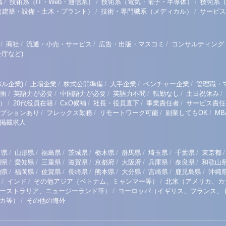
/
/
/
職
技術系（IT・Web・通信系）
技術系（電気・電子・半導体）
技術系
/
/
（建築・設備・土木・プラント）
技術・専門職系（メディカル）
サービス
/
/
/
/
商社
流通・小売・サービス
広告・出版・マスコミ
コンサルティング
庁など)
/
/
/
/
/
ル企業)
上場企業
株式公開準備
大手企業
ベンチャー企業
管理職・
/
/
/
/
/
/
衝
英語力が必要
中国語力が必要
英語力不問
転勤なし
土日祝休み
/
/
/
/
/
）
20代役員在籍
CxO候補
社長・役員直下
事業責任者
サービス責任
/
/
/
/
プションあり
フレックス勤務
リモートワーク可能
副業してもOK
M
掲載求人
/
/
/
/
/
/
/
/
/
田県
山形県
福島県
茨城県
栃木県
群馬県
埼玉県
千葉県
東京都
/
/
/
/
/
/
/
/
岡県
愛知県
三重県
滋賀県
京都府
大阪府
兵庫県
奈良県
和歌山
/
/
/
/
/
/
/
/
知県
福岡県
佐賀県
長崎県
熊本県
大分県
宮崎県
鹿児島県
沖縄
/
/
/
インド
その他アジア（ベトナム、ミャンマー等）
北米（アメリカ、カ
/
ーストラリア、ニュージーランド等）
ヨーロッパ（イギリス、フランス、
/
リカ等）
その他の海外