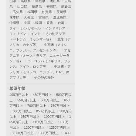
山県
鳥取県
島根県
岡山県
広島
県
山口県
徳島県
香川県
愛媛県
高知県
福岡県
佐賀県
長崎県
熊本県
大分県
宮崎県
鹿児島県
沖縄県
中国
韓国
香港
台湾
タイ
シンガポール
インドネシア
フィリピン
インド
その他アジア
（ベトナム、ミャンマー等）
北米（ア
メリカ、カナダ等）
中南米（メキシ
コ、ブラジル、アルゼンチン等）
オセ
アニア（オーストラリア、ニュージーラ
ンド等）
ヨーロッパ（イギリス、フラ
ンス、ドイツ、ロシア等）
中近東・ア
フリカ（モロッコ、エジプト、UAE、南
アフリカ等）
その他の海外
希望年収
400万円以上
450万円以上
500万円以
上
550万円以上
600万円以上
650
万円以上
700万円以上
750万円以上
800万円以上
850万円以上
900万円
以上
950万円以上
1000万円以上
1
050万円以上
1100万円以上
1150万
円以上
1200万円以上
1250万円以上
1300万円以上
1350万円以上
1400