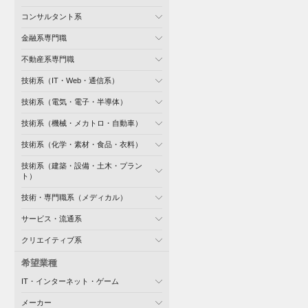
コンサルタント系
金融系専門職
不動産系専門職
技術系（IT・Web・通信系）
技術系（電気・電子・半導体）
技術系（機械・メカトロ・自動車）
技術系（化学・素材・食品・衣料）
技術系（建築・設備・土木・プラン
ト）
技術・専門職系（メディカル）
サービス・流通系
クリエイティブ系
希望業種
IT・インターネット・ゲーム
メーカー