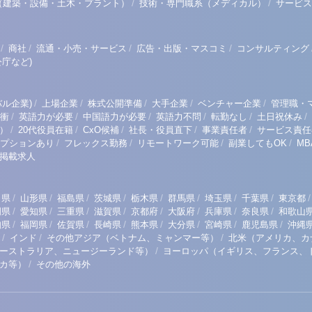
/
/
（建築・設備・土木・プラント）
技術・専門職系（メディカル）
サービス
/
/
/
/
商社
流通・小売・サービス
広告・出版・マスコミ
コンサルティング
庁など)
/
/
/
/
/
ル企業)
上場企業
株式公開準備
大手企業
ベンチャー企業
管理職・
/
/
/
/
/
/
衝
英語力が必要
中国語力が必要
英語力不問
転勤なし
土日祝休み
/
/
/
/
/
）
20代役員在籍
CxO候補
社長・役員直下
事業責任者
サービス責任
/
/
/
/
プションあり
フレックス勤務
リモートワーク可能
副業してもOK
M
掲載求人
/
/
/
/
/
/
/
/
/
田県
山形県
福島県
茨城県
栃木県
群馬県
埼玉県
千葉県
東京都
/
/
/
/
/
/
/
/
岡県
愛知県
三重県
滋賀県
京都府
大阪府
兵庫県
奈良県
和歌山
/
/
/
/
/
/
/
/
知県
福岡県
佐賀県
長崎県
熊本県
大分県
宮崎県
鹿児島県
沖縄
/
/
/
インド
その他アジア（ベトナム、ミャンマー等）
北米（アメリカ、カ
/
ーストラリア、ニュージーランド等）
ヨーロッパ（イギリス、フランス、
/
リカ等）
その他の海外