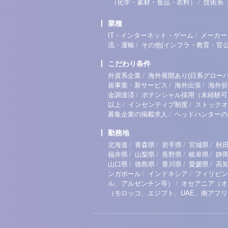
/
（化学・素材・食品・衣料）
技術系
業種
/
IT・インターネット・ゲーム
メーカー
/
流・運輸
その他(インフラ・教育・官公
こだわり条件
/
外資系企業
海外展開あり(日系グローバ
/
/
規事業・新サービス
海外出張
海外折
/
金調達済
ポテンシャル採用（未経験可
/
/
以上
インセンティブ制度
ストックオ
/
募集企業の掲載求人
ヘッドハンターの
勤務地
/
/
/
/
北海道
青森県
岩手県
宮城県
秋
/
/
/
/
福井県
山梨県
長野県
岐阜県
静
/
/
/
/
山口県
徳島県
香川県
愛媛県
高
/
/
ンガポール
インドネシア
フィリピン
/
ル、アルゼンチン等）
オセアニア（オ
（モロッコ、エジプト、UAE、南アフ