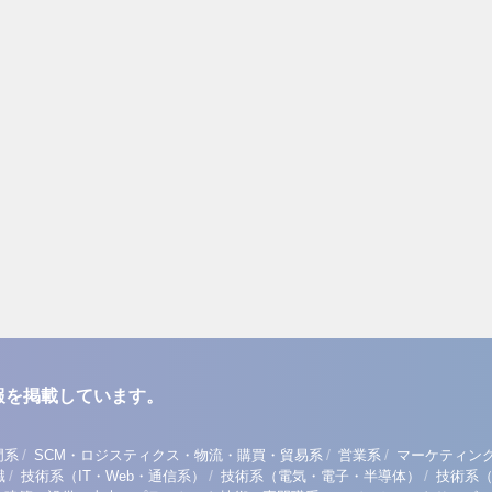
報を掲載しています。
/
/
/
門系
SCM・ロジスティクス・物流・購買・貿易系
営業系
マーケティン
/
/
/
職
技術系（IT・Web・通信系）
技術系（電気・電子・半導体）
技術系