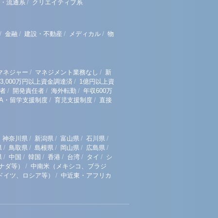
/
・流通系
クリエイティブ系
/
/
/
/
金融
建設・不動産
メディカル
物
/
/
マネジャー
マネジメント業務なし
新
/
3,000万円以上資金調達済
1億円以上資
/
/
/
者
開発責任者
海外転勤
年収600万
/
/
BA・留学支援制度
育児支援制度
直接
/
/
/
/
神奈川県
新潟県
富山県
石川県
/
/
/
/
/
県
鳥取県
島根県
岡山県
広島県
/
/
/
/
/
/
県
中国
韓国
香港
台湾
タイ
シ
/
ナダ等）
中南米（メキシコ、ブラジ
/
ドイツ、ロシア等）
中近東・アフリカ