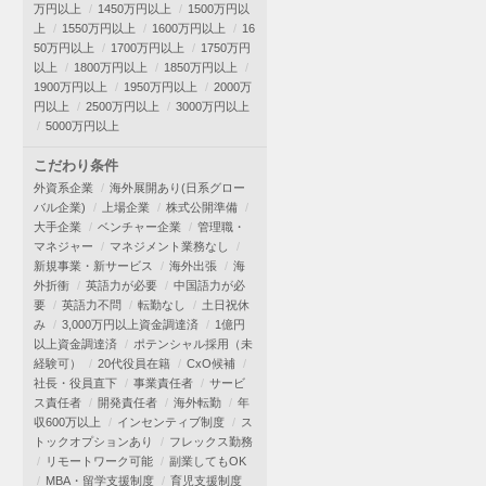
万円以上
1450万円以上
1500万円以
上
1550万円以上
1600万円以上
16
50万円以上
1700万円以上
1750万円
以上
1800万円以上
1850万円以上
1900万円以上
1950万円以上
2000万
円以上
2500万円以上
3000万円以上
5000万円以上
こだわり条件
外資系企業
海外展開あり(日系グロー
バル企業)
上場企業
株式公開準備
大手企業
ベンチャー企業
管理職・
マネジャー
マネジメント業務なし
新規事業・新サービス
海外出張
海
外折衝
英語力が必要
中国語力が必
要
英語力不問
転勤なし
土日祝休
み
3,000万円以上資金調達済
1億円
以上資金調達済
ポテンシャル採用（未
経験可）
20代役員在籍
CxO候補
社長・役員直下
事業責任者
サービ
ス責任者
開発責任者
海外転勤
年
収600万以上
インセンティブ制度
ス
トックオプションあり
フレックス勤務
リモートワーク可能
副業してもOK
MBA・留学支援制度
育児支援制度