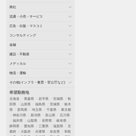
商社
流通・小売・サービス
広告・出版・マスコミ
コンサルティング
金融
建設・不動産
メディカル
物流・運輸
その他(インフラ・教育・官公庁など)
希望勤務地
北海道
青森県
岩手県
宮城県
秋
田県
山形県
福島県
茨城県
栃木
県
群馬県
埼玉県
千葉県
東京都
神奈川県
新潟県
富山県
石川県
福井県
山梨県
長野県
岐阜県
静岡県
愛知県
三重県
滋賀県
京
都府
大阪府
兵庫県
奈良県
和歌