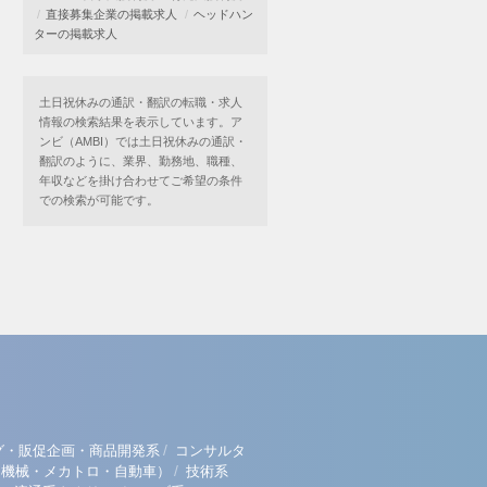
直接募集企業の掲載求人
ヘッドハン
ターの掲載求人
土日祝休みの通訳・翻訳の転職・求人
情報の検索結果を表示しています。ア
ンビ（AMBI）では土日祝休みの通訳・
翻訳のように、業界、勤務地、職種、
年収などを掛け合わせてご希望の条件
での検索が可能です。
/
グ・販促企画・商品開発系
コンサルタ
/
（機械・メカトロ・自動車）
技術系