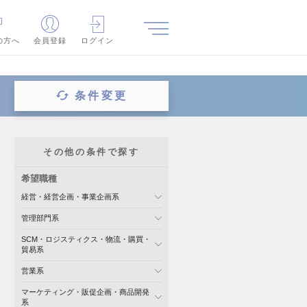
の方へ
会員登録
ログイン
条件変更
その他の条件で探す
希望職種
経営・経営企画・事業企画系
管理部門系
SCM・ロジスティクス・物流・購買・
貿易系
営業系
マーケティング・販促企画・商品開発
系