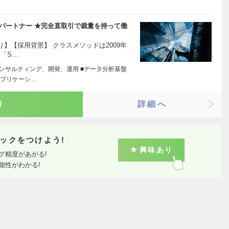
パートナー ★完全直取引で裁量を持って働
】【採用背景】 クラスメソッドは2009年
は「S…
コンサルティング、開発、運用 ■データ分析基盤
アプリケーシ…
り
詳細へ
ックをつけよう!
興味あり
グ精度があがる!
能性がわかる!