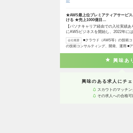
能
★AWS最上位プレミアティアサービス
ける ★売上1000億目…
【パソナキャリア経由での入社実績あり
にAWSビジネスを開始し、2022年に
■クラウド（AWS等）の技術
会社概要
の技術コンサルティング、開発、運用 ■
興味あ
興味のある求人にチェ
スカウトのマッチン
その求人への合格可