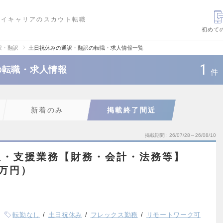
ハイキャリアのスカウト転職
初めて
訳・翻訳
土日祝休みの通訳・翻訳の転職・求人情報一覧
1
の転職・求人情報
件
新着のみ
掲載終了間近
掲載期間
26/07/28～26/08/10
理・支援業務【財務・会計・法務等】
0万円）
転勤なし
土日祝休み
フレックス勤務
リモートワーク可