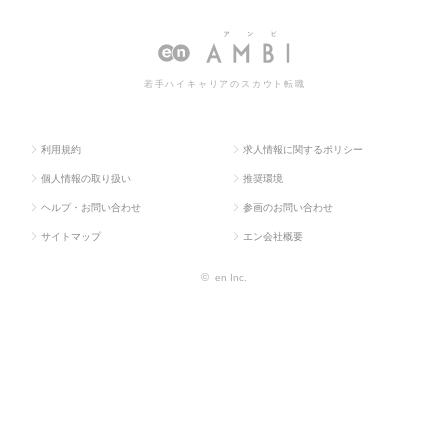
人TOP
流通系
翻訳
求人情報一覧
若手ハイキャリアのスカウト転職
利用規約
求人情報に関するポリシー
個人情報の取り扱い
推奨環境
ヘルプ・お問い合わせ
参画のお問い合わせ
サイトマップ
エン会社概要
©
en Inc.