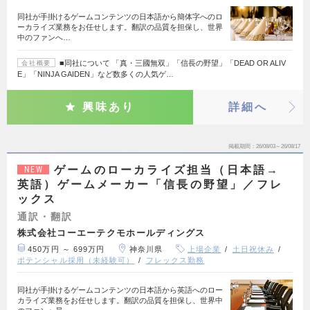
同社が手掛けるゲームコンテンツの日本語から簡体字へのロ
ーカライズ業務をお任せします。翻訳の品質を担保し、世界
中のファンへ…
■同社について 「真・三國無双」「信長の野望」「DEAD OR ALIV
会社概要
E」「NINJA GAIDEN」など数多くの人気ゲ…
興味あり
詳細へ
掲載期間
26/08/03～26/08/17
ゲームのローカライズ担当（日本語→
NEW
英語）ゲームメーカー「信長の野望」／フレ
ックス
通訳・翻訳
株式会社コーエーテクモホールディングス
450万円 ～ 699万円
神奈川県
上場企業
土日祝休み
ポテンシャル採用（未経験可）
フレックス勤務
同社が手掛けるゲームコンテンツの日本語から英語へのロー
カライズ業務をお任せします。翻訳の品質を担保し、世界中