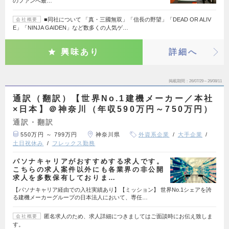
のファンへ最…
■同社について 「真・三國無双」「信長の野望」「DEAD OR ALIV
会社概要
E」「NINJA GAIDEN」など数多くの人気ゲ…
興味あり
詳細へ
掲載期間
26/07/29～26/08/11
通訳（翻訳）【世界No.1建機メーカー／本社
×日本】＠神奈川（年収590万円～750万円）
通訳・翻訳
550万円 ～ 799万円
神奈川県
外資系企業
大手企業
土日祝休み
フレックス勤務
パソナキャリアがおすすめする求人です。
こちらの求人案件以外にも各業界の非公開
求人を多数保有しておりま…
【パソナキャリア経由での入社実績あり】【ミッション】 世界No.1シェアを誇
る建機メーカーグループの日本法人において、専任…
匿名求人のため、求人詳細につきましてはご面談時にお伝え致しま
会社概要
す。