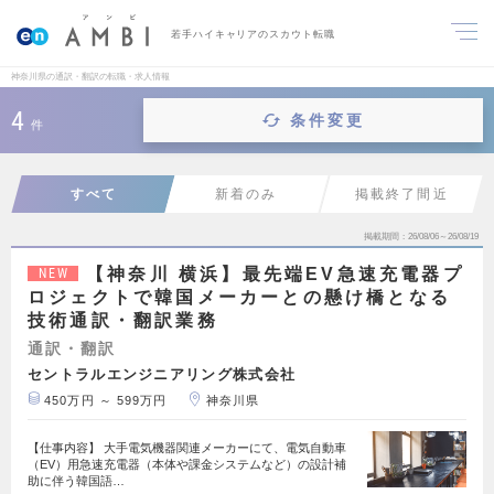
若手ハイキャリアのスカウト転職
神奈川県の通訳・翻訳の転職・求人情報
4
条件変更
件
すべて
新着のみ
掲載終了間近
掲載期間
26/08/06～26/08/19
【神奈川 横浜】最先端EV急速充電器プ
NEW
ロジェクトで韓国メーカーとの懸け橋となる
技術通訳・翻訳業務
通訳・翻訳
セントラルエンジニアリング株式会社
450万円 ～ 599万円
神奈川県
【仕事内容】 大手電気機器関連メーカーにて、電気自動車
（EV）用急速充電器（本体や課金システムなど）の設計補
助に伴う韓国語…