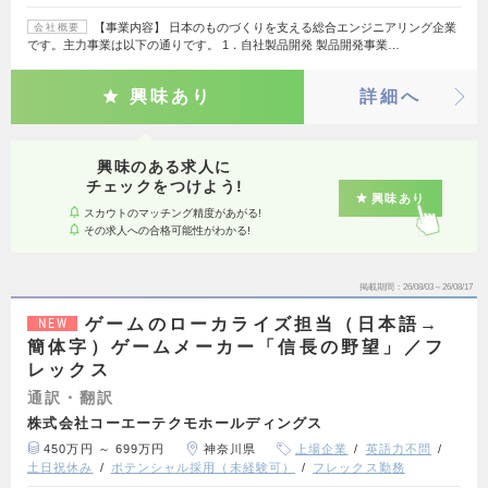
【事業内容】 日本のものづくりを支える総合エンジニアリング企業
会社概要
です。主力事業は以下の通りです。 1．自社製品開発 製品開発事業…
興味あり
詳細へ
興味のある求人に
チェックをつけよう!
興味あり
スカウトのマッチング精度があがる!
その求人への合格可能性がわかる!
掲載期間
26/08/03～26/08/17
ゲームのローカライズ担当（日本語→
NEW
簡体字）ゲームメーカー「信長の野望」／フ
レックス
通訳・翻訳
株式会社コーエーテクモホールディングス
450万円 ～ 699万円
神奈川県
上場企業
英語力不問
土日祝休み
ポテンシャル採用（未経験可）
フレックス勤務