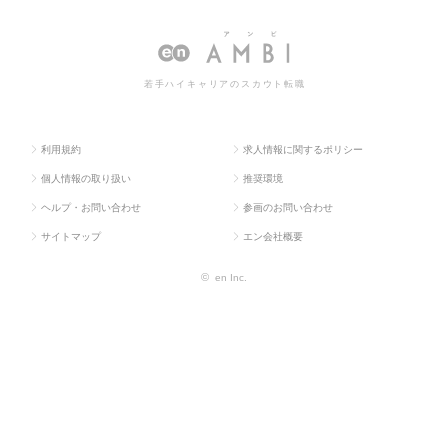
求人TOP
ス・流通
翻訳
翻訳の転職・求人情報一覧
系
若手ハイキャリアのスカウト転職
利用規約
求人情報に関するポリシー
個人情報の取り扱い
推奨環境
ヘルプ・お問い合わせ
参画のお問い合わせ
サイトマップ
エン会社概要
©
en Inc.