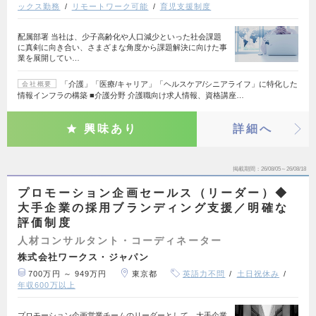
ックス勤務
リモートワーク可能
育児支援制度
配属部署 当社は、少子高齢化や人口減少といった社会課題
に真剣に向き合い、さまざまな角度から課題解決に向けた事
業を展開してい…
「介護」「医療/キャリア」「ヘルスケア/シニアライフ」に特化した
会社概要
情報インフラの構築 ■介護分野 介護職向け求人情報、資格講座…
興味あり
詳細へ
掲載期間
26/08/05～26/08/18
プロモーション企画セールス（リーダー）◆
大手企業の採用ブランディング支援／明確な
評価制度
人材コンサルタント・コーディネーター
株式会社ワークス・ジャパン
700万円 ～ 949万円
東京都
英語力不問
土日祝休み
年収600万以上
プロモーション企画営業チームのリーダーとして、大手企業