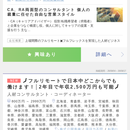
CA、RA両面型のコンサルタント 個人の
裁量に任せた自由な営業スタイル
・CA（キャリアアドバイザー） 役割 転職希望者（求職者）
と企業をつなぐ橋渡し役。個人に対してキャリアの提案・支
援を行う 主な…
上場間際のフルリモート✖️フルフレックスを実現した人材ビジネス
会社概要
興味あり
詳細へ
掲載期間
26/08/04～26/08/17
🗾フルリモートで日本中どこからでも
NEW
働けます！│2年目で年収2,500万円も可能🗾
人材コンサルタント・コーディネーター
800万円 ～ 2999万円
北海道、青森県、岩手県、宮城県、秋田
県、山形県、福島県、茨城県、栃木県、群馬県、埼玉県、千葉県、東京
都、神奈川県、新潟県、富山県、石川県、福井県、山梨県、長野県、岐
阜県、静岡県、愛知県、三重県、滋賀県、京都府、大阪府、兵庫県、奈
良県、和歌山県、鳥取県、島根県、岡山県、広島県、山口県、徳島県、
香川県、愛媛県、高知県、福岡県、佐賀県、長崎県、熊本県、大分県、
宮崎県、鹿児島県、沖縄県
株式公開準備
英語力不問
転勤な