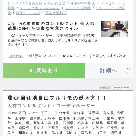
可）
20代役員在籍
事業責任者
年収600万以上
インセンティブ
制度
ストックオプションあり
フレックス勤務
リモートワーク可
能
副業してもOK
育児支援制度
CA、RA両面型のコンサルタント 個人の
裁量に任せた自由な営業スタイル
・CA（キャリアアドバイザー） 役割 転職希望者（求職者）
と企業をつなぐ橋渡し役。個人に対してキャリアの提案・支
援を行う 主な…
上場間際のフルリモート✖️フルフレックスを実現した人材ビジネス
会社概要
興味あり
詳細へ
掲載期間
26/08/04～26/08/17
🔴👉居住地自由フルリモの働き方！！
人材コンサルタント・コーディネーター
800万円 ～ 2999万円
北海道、青森県、岩手県、宮城県、秋田
県、山形県、福島県、茨城県、栃木県、群馬県、埼玉県、千葉県、東京
都、神奈川県、新潟県、富山県、石川県、福井県、山梨県、長野県、岐
阜県、静岡県、愛知県、三重県、滋賀県、京都府、大阪府、兵庫県、奈
良県、和歌山県、鳥取県、島根県、岡山県、広島県、山口県、徳島県、