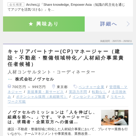
Archesは「Share knowledge, Empower Asia（知識の民主化を通じ
会社概要
てアジアを活気づける）」を…
興味あり
詳細へ
掲載期間
26/07/29～26/08/11
キャリアパートナー(CP)マネージャー（建
設・不動産・整備領域特化／人材紹介事業責
任者候補）
人材コンサルタント・コーディネーター
株式会社ノヴァセル
700万円 ～ 999万円
東京都
ベンチャー企業
管理職・マ
ネジャー
新規事業・新サービス
英語力不問
転勤なし
土日祝休
み
ポテンシャル採用（未経験可）
インセンティブ制度
リモート
ワーク可能
ノヴァセルのミッションは「人を伸ばし、
組織を前へ。」です。 マネージャーに
は、求職者・企業双方への価値…
建設・不動産・整備領域に特化した人材紹介事業において、プレイヤー業務を行
いながら、チームマネジメントや事業推進、業務改善…