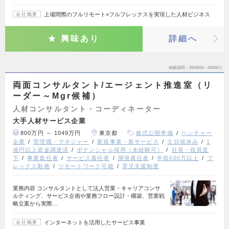
上場間際のフルリモート×フルフレックスを実現した人材ビジネス
会社概要
興味あり
詳細へ
掲載期間
26/08/04～26/08/17
両面コンサルタント/エージェント推進室（リ
ーダー～Mgr候補）
人材コンサルタント・コーディネーター
大手人材サービス企業
800万円 ～ 1049万円
東京都
株式公開準備
ベンチャー
企業
管理職・マネジャー
新規事業・新サービス
土日祝休み
1
億円以上資金調達済
ポテンシャル採用（未経験可）
社長・役員直
下
事業責任者
サービス責任者
開発責任者
年収600万以上
フ
レックス勤務
リモートワーク可能
育児支援制度
業務内容 コンサルタントとして法人営業・キャリアコンサ
ルティング、サービス企画や業務フロー設計・構築、営業戦
略立案から実際…
インターネットを活用したサービス事業
会社概要