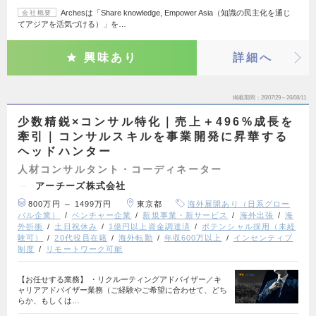
Archesは「Share knowledge, Empower Asia（知識の民主化を通じ
会社概要
てアジアを活気づける）」を…
興味あり
詳細へ
掲載期間
26/07/29～26/08/11
少数精鋭×コンサル特化｜売上＋496%成長を
牽引｜コンサルスキルを事業開発に昇華する
ヘッドハンター
人材コンサルタント・コーディネーター
アーチーズ株式会社
800万円 ～ 1499万円
東京都
海外展開あり（日系グロー
バル企業）
ベンチャー企業
新規事業・新サービス
海外出張
海
外折衝
土日祝休み
1億円以上資金調達済
ポテンシャル採用（未経
験可）
20代役員在籍
海外転勤
年収600万以上
インセンティブ
制度
リモートワーク可能
【お任せする業務】 ・リクルーティングアドバイザー／キ
ャリアアドバイザー業務（ご経験やご希望に合わせて、どち
らか、もしくは…