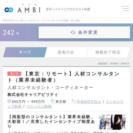
若手ハイキャリアのスカウト転職
650万円以上の人材コンサルタント・コーディネーターの転職・求人情報
242
条件変更
件
すべて
新着のみ
掲載終了間近
掲載期間
26/08/06～26/08/19
【東京：リモート】人材コンサルタン
NEW
ト（業界未経験者）
人材コンサルタント・コーディネーター
株式会社キャリアビリティ
650万円 ～ 849万円
東京都
年収600万以上
インセンテ
ィブ制度
フレックス勤務
【両面型のコンサルタント】業界未経験、
大歓迎！／充実したインセンティブ制度あ
り