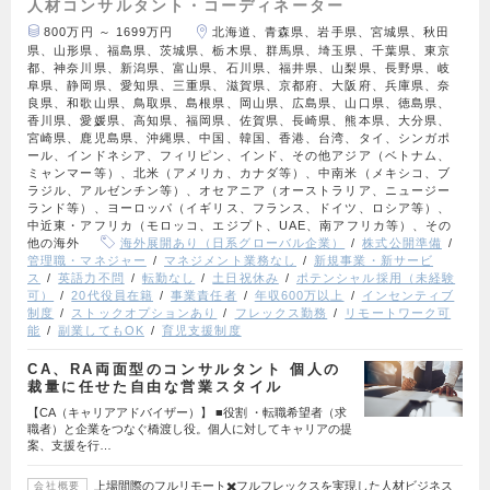
人材コンサルタント・コーディネーター
800万円 ～ 1699万円
北海道、青森県、岩手県、宮城県、秋田
県、山形県、福島県、茨城県、栃木県、群馬県、埼玉県、千葉県、東京
都、神奈川県、新潟県、富山県、石川県、福井県、山梨県、長野県、岐
阜県、静岡県、愛知県、三重県、滋賀県、京都府、大阪府、兵庫県、奈
良県、和歌山県、鳥取県、島根県、岡山県、広島県、山口県、徳島県、
香川県、愛媛県、高知県、福岡県、佐賀県、長崎県、熊本県、大分県、
宮崎県、鹿児島県、沖縄県、中国、韓国、香港、台湾、タイ、シンガポ
ール、インドネシア、フィリピン、インド、その他アジア（ベトナム、
ミャンマー等）、北米（アメリカ、カナダ等）、中南米（メキシコ、ブ
ラジル、アルゼンチン等）、オセアニア（オーストラリア、ニュージー
ランド等）、ヨーロッパ（イギリス、フランス、ドイツ、ロシア等）、
中近東・アフリカ（モロッコ、エジプト、UAE、南アフリカ等）、その
他の海外
海外展開あり（日系グローバル企業）
株式公開準備
管理職・マネジャー
マネジメント業務なし
新規事業・新サービ
ス
英語力不問
転勤なし
土日祝休み
ポテンシャル採用（未経験
可）
20代役員在籍
事業責任者
年収600万以上
インセンティブ
制度
ストックオプションあり
フレックス勤務
リモートワーク可
能
副業してもOK
育児支援制度
CA、RA両面型のコンサルタント 個人の
裁量に任せた自由な営業スタイル
【CA（キャリアアドバイザー）】 ■役割 ・転職希望者（求
職者）と企業をつなぐ橋渡し役。個人に対してキャリアの提
案、支援を行…
上場間際のフルリモート✖️フルフレックスを実現した人材ビジネス
会社概要