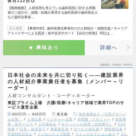
休日122日◎
【職務概要】 人材採用を考えている歯科医院に対する求職
者のご紹介や、就職・転職を希望する歯科医師や歯科衛生士
など歯科従事者…
【事業内容】 歯科医療従事者向けの人材紹介・就職支援／キャリア
会社概要
アドバイザーによる面談・条件交渉サポート 【会社の特徴】 同社は…
興味あり
詳細へ
掲載期間
26/08/06～26/08/19
日本社会の未来を共に切り拓く――建設業界
の人材紹介事業責任者を募集（メンバー～リ
ーダー）
人材コンサルタント・コーディネーター
東証プライム上場 介護/医療/キャリア領域で業界TOPのサ
ービス運営企業
650万円 ～ 849万円
東京都
海外展開あり（日系グローバ
ル企業）
上場企業
ベンチャー企業
管理職・マネジャー
新規事
業・新サービス
土日祝休み
ポテンシャル採用（未経験可）
CxO
候補
社長・役員直下
事業責任者
サービス責任者
開発責任者
年収600万以上
インセンティブ制度
ストックオプションあり
フレ