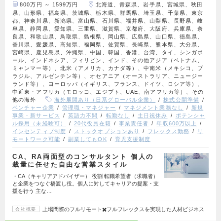
800万円 ～ 1599万円
北海道、青森県、岩手県、宮城県、秋田
県、山形県、福島県、茨城県、栃木県、群馬県、埼玉県、千葉県、東京
都、神奈川県、新潟県、富山県、石川県、福井県、山梨県、長野県、岐
阜県、静岡県、愛知県、三重県、滋賀県、京都府、大阪府、兵庫県、奈
良県、和歌山県、鳥取県、島根県、岡山県、広島県、山口県、徳島県、
香川県、愛媛県、高知県、福岡県、佐賀県、長崎県、熊本県、大分県、
宮崎県、鹿児島県、沖縄県、中国、韓国、香港、台湾、タイ、シンガポ
ール、インドネシア、フィリピン、インド、その他アジア（ベトナム、
ミャンマー等）、北米（アメリカ、カナダ等）、中南米（メキシコ、ブ
ラジル、アルゼンチン等）、オセアニア（オーストラリア、ニュージー
ランド等）、ヨーロッパ（イギリス、フランス、ドイツ、ロシア等）、
中近東・アフリカ（モロッコ、エジプト、UAE、南アフリカ等）、その
他の海外
海外展開あり（日系グローバル企業）
株式公開準備
ベンチャー企業
管理職・マネジャー
マネジメント業務なし
新規
事業・新サービス
英語力不問
転勤なし
土日祝休み
ポテンシャ
ル採用（未経験可）
20代役員在籍
事業責任者
年収600万以上
インセンティブ制度
ストックオプションあり
フレックス勤務
リ
モートワーク可能
副業してもOK
育児支援制度
CA、RA両面型のコンサルタント 個人の
裁量に任せた自由な営業スタイル
・CA（キャリアアドバイザー） 役割 転職希望者（求職者）
と企業をつなぐ橋渡し役。個人に対してキャリアの提案・支
援を行う 主な…
上場間際のフルリモート✖️フルフレックスを実現した人材ビジネス
会社概要