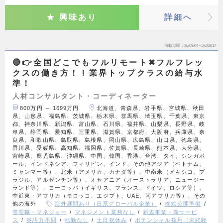
興味あり
詳細へ
掲載期間
26/08/04～26/08/17
🔴👉全国どこでもフルリモート✖︎フルフレッ
クスの働き方！！業界トップクラスの給与水
準！
人材コンサルタント・コーディネーター
800万円 ～ 1699万円
北海道、青森県、岩手県、宮城県、秋田
県、山形県、福島県、茨城県、栃木県、群馬県、埼玉県、千葉県、東京
都、神奈川県、新潟県、富山県、石川県、福井県、山梨県、長野県、岐
阜県、静岡県、愛知県、三重県、滋賀県、京都府、大阪府、兵庫県、奈
良県、和歌山県、鳥取県、島根県、岡山県、広島県、山口県、徳島県、
香川県、愛媛県、高知県、福岡県、佐賀県、長崎県、熊本県、大分県、
宮崎県、鹿児島県、沖縄県、中国、韓国、香港、台湾、タイ、シンガポ
ール、インドネシア、フィリピン、インド、その他アジア（ベトナム、
ミャンマー等）、北米（アメリカ、カナダ等）、中南米（メキシコ、ブ
ラジル、アルゼンチン等）、オセアニア（オーストラリア、ニュージー
ランド等）、ヨーロッパ（イギリス、フランス、ドイツ、ロシア等）、
中近東・アフリカ（モロッコ、エジプト、UAE、南アフリカ等）、その
他の海外
海外展開あり（日系グローバル企業）
株式公開準備
管理職・マネジャー
マネジメント業務なし
新規事業・新サービ
ス
英語力不問
転勤なし
土日祝休み
ポテンシャル採用（未経験