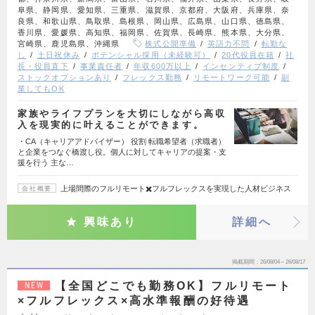
阜県、静岡県、愛知県、三重県、滋賀県、京都府、大阪府、兵庫県、奈
良県、和歌山県、鳥取県、島根県、岡山県、広島県、山口県、徳島県、
香川県、愛媛県、高知県、福岡県、佐賀県、長崎県、熊本県、大分県、
宮崎県、鹿児島県、沖縄県
株式公開準備
英語力不問
転勤な
し
土日祝休み
ポテンシャル採用（未経験可）
20代役員在籍
社
長・役員直下
事業責任者
年収600万以上
インセンティブ制度
ストックオプションあり
フレックス勤務
リモートワーク可能
副
業してもOK
家族やライフプランを大切にしながら高収
入を現実的に叶えることができます。
・CA（キャリアアドバイザー） 役割 転職希望者（求職者）
と企業をつなぐ橋渡し役。個人に対してキャリアの提案・支
援を行う 主な…
上場間際のフルリモート✖️フルフレックスを実現した人材ビジネス
会社概要
興味あり
詳細へ
掲載期間
26/08/04～26/08/17
【全国どこでも勤務OK】フルリモート
NEW
×フルフレックス×高水準報酬の好待遇