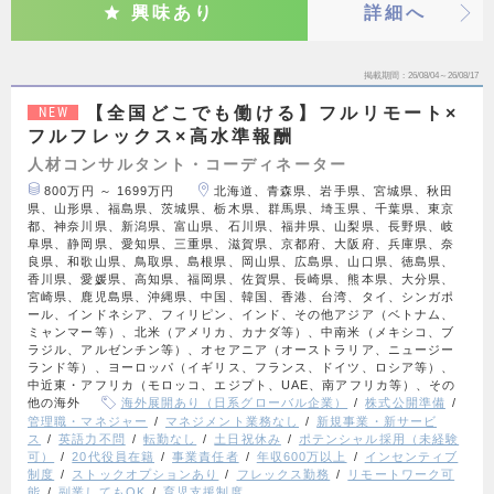
興味あり
詳細へ
掲載期間
26/08/04～26/08/17
【全国どこでも働ける】フルリモート×
NEW
フルフレックス×高水準報酬
人材コンサルタント・コーディネーター
800万円 ～ 1699万円
北海道、青森県、岩手県、宮城県、秋田
県、山形県、福島県、茨城県、栃木県、群馬県、埼玉県、千葉県、東京
都、神奈川県、新潟県、富山県、石川県、福井県、山梨県、長野県、岐
阜県、静岡県、愛知県、三重県、滋賀県、京都府、大阪府、兵庫県、奈
良県、和歌山県、鳥取県、島根県、岡山県、広島県、山口県、徳島県、
香川県、愛媛県、高知県、福岡県、佐賀県、長崎県、熊本県、大分県、
宮崎県、鹿児島県、沖縄県、中国、韓国、香港、台湾、タイ、シンガポ
ール、インドネシア、フィリピン、インド、その他アジア（ベトナム、
ミャンマー等）、北米（アメリカ、カナダ等）、中南米（メキシコ、ブ
ラジル、アルゼンチン等）、オセアニア（オーストラリア、ニュージー
ランド等）、ヨーロッパ（イギリス、フランス、ドイツ、ロシア等）、
中近東・アフリカ（モロッコ、エジプト、UAE、南アフリカ等）、その
他の海外
海外展開あり（日系グローバル企業）
株式公開準備
管理職・マネジャー
マネジメント業務なし
新規事業・新サービ
ス
英語力不問
転勤なし
土日祝休み
ポテンシャル採用（未経験
可）
20代役員在籍
事業責任者
年収600万以上
インセンティブ
制度
ストックオプションあり
フレックス勤務
リモートワーク可
能
副業してもOK
育児支援制度