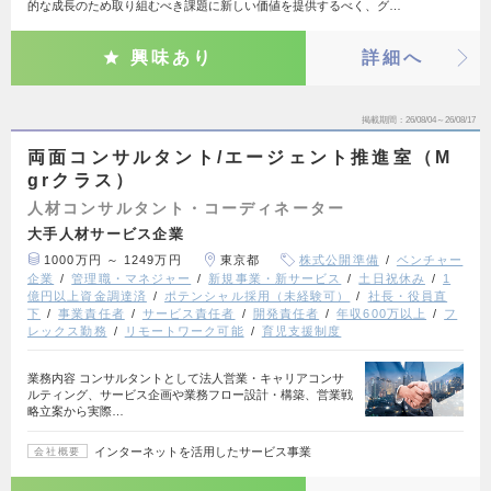
的な成長のため取り組むべき課題に新しい価値を提供するべく、グ…
興味あり
詳細へ
掲載期間
26/08/04～26/08/17
両面コンサルタント/エージェント推進室（M
grクラス）
人材コンサルタント・コーディネーター
大手人材サービス企業
1000万円 ～ 1249万円
東京都
株式公開準備
ベンチャー
企業
管理職・マネジャー
新規事業・新サービス
土日祝休み
1
億円以上資金調達済
ポテンシャル採用（未経験可）
社長・役員直
下
事業責任者
サービス責任者
開発責任者
年収600万以上
フ
レックス勤務
リモートワーク可能
育児支援制度
業務内容 コンサルタントとして法人営業・キャリアコンサ
ルティング、サービス企画や業務フロー設計・構築、営業戦
略立案から実際…
インターネットを活用したサービス事業
会社概要