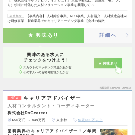
【「株式会社キャリアビリティ」とは？】 東京を拠点に、製造業（モノづく
り）領域に特化した人材ソリューション事業を展開してい…
【事業内容】 人材紹介事業、RPO事業、人材紹介・人材派遣会社向
会社概要
け研修事業、製造業界でのキャリアコーチング事業 【会社の特徴…
興味あり
詳細へ
興味のある求人に
チェックをつけよう!
興味あり
スカウトのマッチング精度があがる!
その求人への合格可能性がわかる!
掲載期間
26/08/06～26/08/19
キャリアアドバイザー
NEW
人材コンサルタント・コーディネーター
株式会社DxGcareer
650万円 ～ 849万円
東京都
年収600万以上
歯科業界のキャリアアドバイザー！／年間