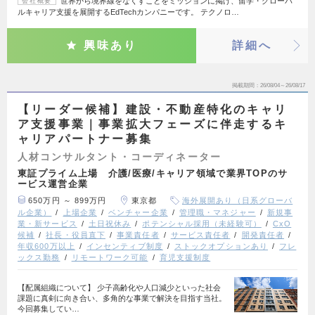
世界から境界線をなくすことをミッションに掲げ、留学・グローバ
会社概要
ルキャリア支援を展開するEdTechカンパニーです。 テクノロ…
興味あり
詳細へ
掲載期間
26/08/04～26/08/17
【リーダー候補】建設・不動産特化のキャリ
ア支援事業｜事業拡大フェーズに伴走するキ
ャリアパートナー募集
人材コンサルタント・コーディネーター
東証プライム上場 介護/医療/キャリア領域で業界TOPのサ
ービス運営企業
650万円 ～ 899万円
東京都
海外展開あり（日系グローバ
ル企業）
上場企業
ベンチャー企業
管理職・マネジャー
新規事
業・新サービス
土日祝休み
ポテンシャル採用（未経験可）
CxO
候補
社長・役員直下
事業責任者
サービス責任者
開発責任者
年収600万以上
インセンティブ制度
ストックオプションあり
フレ
ックス勤務
リモートワーク可能
育児支援制度
【配属組織について】 少子高齢化や人口減少といった社会
課題に真剣に向き合い、多角的な事業で解決を目指す当社。
今回募集してい…