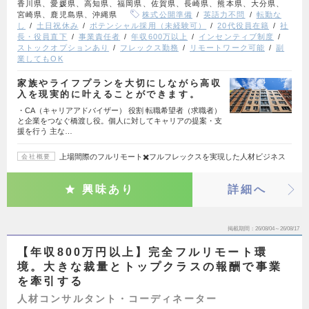
香川県、愛媛県、高知県、福岡県、佐賀県、長崎県、熊本県、大分県、
宮崎県、鹿児島県、沖縄県
株式公開準備
英語力不問
転勤な
し
土日祝休み
ポテンシャル採用（未経験可）
20代役員在籍
社
長・役員直下
事業責任者
年収600万以上
インセンティブ制度
ストックオプションあり
フレックス勤務
リモートワーク可能
副
業してもOK
家族やライフプランを大切にしながら高収
入を現実的に叶えることができます。
・CA（キャリアアドバイザー） 役割 転職希望者（求職者）
と企業をつなぐ橋渡し役。個人に対してキャリアの提案・支
援を行う 主な…
上場間際のフルリモート✖️フルフレックスを実現した人材ビジネス
会社概要
興味あり
詳細へ
掲載期間
26/08/04～26/08/17
【年収800万円以上】完全フルリモート環
境。大きな裁量とトップクラスの報酬で事業
を牽引する
人材コンサルタント・コーディネーター