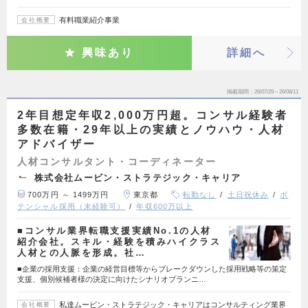
有料職業紹介事業
会社概要
興味あり
詳細へ
掲載期間
26/07/29～26/08/11
2年目想定年収2,000万円超。コンサル経験者
多数在籍・29年以上の実績とノウハウ・人材
アドバイザー
人材コンサルタント・コーディネーター
株式会社ムービン・ストラテジック・キャリア
700万円 ～ 1499万円
東京都
転勤なし
土日祝休み
ポ
テンシャル採用（未経験可）
年収600万以上
■コンサル業界転職支援実績No.1の人材
紹介会社。スキル・経験を積みハイクラス
人材との人脈を形成。社…
■企業の採用支援：企業の経営目標等からブレークダウンした採用戦略等の策定
支援、個別候補者様の決定に向けたシナリオプランニ…
私達ムービン・ストラテジック・キャリアはコンサルティング業界
会社概要