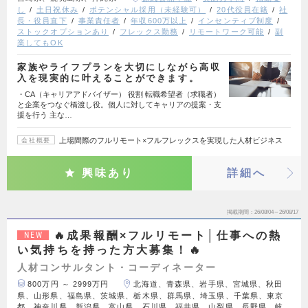
し
土日祝休み
ポテンシャル採用（未経験可）
20代役員在籍
社
長・役員直下
事業責任者
年収600万以上
インセンティブ制度
ストックオプションあり
フレックス勤務
リモートワーク可能
副
業してもOK
家族やライフプランを大切にしながら高収
入を現実的に叶えることができます。
・CA（キャリアアドバイザー） 役割 転職希望者（求職者）
と企業をつなぐ橋渡し役。個人に対してキャリアの提案・支
援を行う 主な…
上場間際のフルリモート×フルフレックスを実現した人材ビジネス
会社概要
興味あり
詳細へ
掲載期間
26/08/04～26/08/17
🔥成果報酬×フルリモート│仕事への熱
NEW
い気持ちを持った方大募集！🔥
人材コンサルタント・コーディネーター
800万円 ～ 2999万円
北海道、青森県、岩手県、宮城県、秋田
県、山形県、福島県、茨城県、栃木県、群馬県、埼玉県、千葉県、東京
都、神奈川県、新潟県、富山県、石川県、福井県、山梨県、長野県、岐