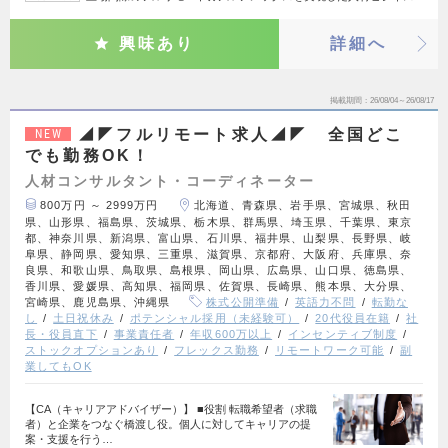
興味あり
詳細へ
掲載期間
26/08/04～26/08/17
◢◤フルリモート求人◢◤ 全国どこ
NEW
でも勤務OK！
人材コンサルタント・コーディネーター
800万円 ～ 2999万円
北海道、青森県、岩手県、宮城県、秋田
県、山形県、福島県、茨城県、栃木県、群馬県、埼玉県、千葉県、東京
都、神奈川県、新潟県、富山県、石川県、福井県、山梨県、長野県、岐
阜県、静岡県、愛知県、三重県、滋賀県、京都府、大阪府、兵庫県、奈
良県、和歌山県、鳥取県、島根県、岡山県、広島県、山口県、徳島県、
香川県、愛媛県、高知県、福岡県、佐賀県、長崎県、熊本県、大分県、
宮崎県、鹿児島県、沖縄県
株式公開準備
英語力不問
転勤な
し
土日祝休み
ポテンシャル採用（未経験可）
20代役員在籍
社
長・役員直下
事業責任者
年収600万以上
インセンティブ制度
ストックオプションあり
フレックス勤務
リモートワーク可能
副
業してもOK
【CA（キャリアアドバイザー）】 ■役割 転職希望者（求職
者）と企業をつなぐ橋渡し役。個人に対してキャリアの提
案・支援を行う…