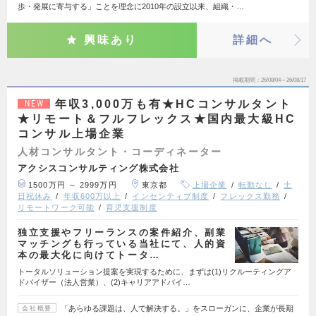
歩・発展に寄与する」ことを理念に2010年の設立以来、組織・…
興味あり
詳細へ
掲載期間
26/08/04～26/08/17
年収3,000万も有★HCコンサルタント
NEW
★リモート＆フルフレックス★国内最大級HC
コンサル上場企業
人材コンサルタント・コーディネーター
アクシスコンサルティング株式会社
1500万円 ～ 2999万円
東京都
上場企業
転勤なし
土
日祝休み
年収600万以上
インセンティブ制度
フレックス勤務
リモートワーク可能
育児支援制度
独立支援やフリーランスの案件紹介、副業
マッチングも行っている当社にて、人的資
本の最大化に向けてトータ…
トータルソリューション提案を実現するために、まずは(1)リクルーティングア
ドバイザー（法人営業）、(2)キャリアアドバイ…
「あらゆる課題は、人で解決する。」をスローガンに、企業が長期
会社概要