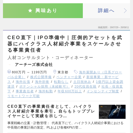
興味あり
詳細へ
掲載期間
26/07/29～26/08/11
CEO直下｜IPO準備中｜圧倒的アセットを武
器にハイクラス人材紹介事業をスケールさせ
る事業責任者
人材コンサルタント・コーディネーター
アーチーズ株式会社
800万円 ～ 1199万円
東京都
海外展開あり（日系グロー
バル企業）
株式公開準備
ベンチャー企業
新規事業・新サービ
ス
海外出張
海外折衝
転勤なし
土日祝休み
1億円以上資金調
達済
ポテンシャル採用（未経験可）
20代役員在籍
社長・役員直
下
事業責任者
海外転勤
年収600万以上
インセンティブ制度
リモートワーク可能
CEO直下の事業責任者として、ハイクラ
ス人材紹介事業を牽引。自らもトッププレ
イヤーとして実績を示しつ…
事業戦略の立案・計数管理： 代表直下にて、ハイクラス人材紹介事業における
中長期の事業計画の策定、PLおよび各種KPIの管…