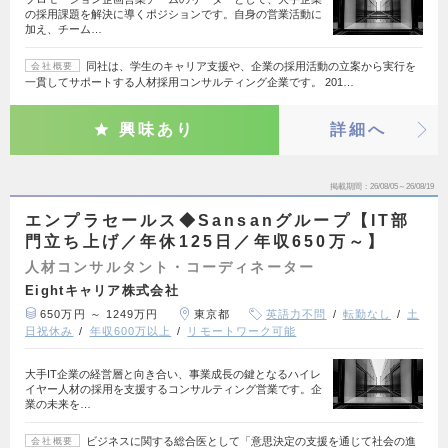
の採用課題を解決に導くポジションです。自身の営業活動に
加え、チーム…
同社は、学生のキャリア支援や、企業の採用活動の立案から実行を
会社概要
一貫してサポートする人材採用コンサルティング企業です。 201…
興味あり
詳細へ
掲載期間
26/08/05～26/08/19
エンプラセールス◆Sansanグループ【IT部
門立ち上げ／年休125日／年収650万～】
人材コンサルタント・コーディネーター
Eightキャリア株式会社
650万円 ～ 1249万円
東京都
英語力不問
転勤なし
土
日祝休み
年収600万以上
リモートワーク可能
大手IT企業の経営層と向き合い、事業成長の鍵となるハイレ
イヤー人材の採用を支援するコンサルティング営業です。企
業の未来を…
ビジネスに関する総合医として「意思決定の支援を通じて社会の進
会社概要