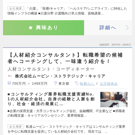
「介護」「医療/キャリア」「ヘルスケア/シニアライフ」に特化した
会社概要
情報インフラの構築 ■介護分野 介護職向け求人情報、資格講座…
興味あり
詳細へ
掲載期間
26/07/30～26/08/12
【人材紹介コンサルタント】転職希望の候補
者へコーチングして、一味違う紹介を！
人材コンサルタント・コーディネーター
株式会社ムービン・ストラテジック・キャリア
700万円 ～ 1499万円
東京都
転勤なし
土日祝休み
■コンサルティング業界転職支援実績No.
1の人材紹介会社。自身の経験と人脈を創
り、社会・経済の発展に…
■企業の採用支援：大手コンサルティング会社、金融機関、IT企業など ■求職者
の転職支援：キャリアカウンセリング、業界情報提…
私達ムービン・ストラテジック・キャリアはコンサルティング業界
会社概要
を中心に転職支援を提供している人材紹介会社です。 現在では、…