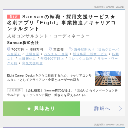
掲載期間
26/08/04～26/08/17
Sansanの転職・採用支援サービス★
NEW
名刺アプリ「Eight」事業推進／キャリアコ
ンサルタント
人材コンサルタント・コーディネーター
Sansan株式会社
700万円 ～ 899万円
東京都
海外展開あり（日系グローバ
ル企業）
上場企業
ベンチャー企業
新規事業・新サービス
転勤
なし
土日祝休み
年収600万以上
フレックス勤務
リモートワー
ク可能
育児支援制度
Eight Career Designをさらに推進するため、キャリアコンサ
ルタントとしてクライアント企業とユーザーの双方…
【会社概要】 Sansan株式会社は、「出会いからイノベーションを
会社概要
生み出す」をミッションに掲げ、働き方を変えるAX（AI …
興味あり
詳細へ
掲載期間
26/08/04～26/08/28