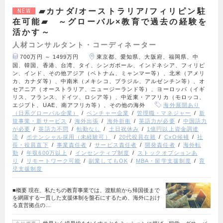
▰カナダ/オーストラリア/フィリピン駐
NEW
在可能▰ ～グローバル×教育で過去の経験を
活かす～
人材コンサルタント・コーディネーター
700万円 ～ 1499万円
東京都、愛知県、大阪府、福岡県、中
国、韓国、香港、台湾、タイ、シンガポール、インドネシア、フィリピ
ン、インド、その他アジア（ベトナム、ミャンマー等）、北米（アメリ
カ、カナダ等）、中南米（メキシコ、ブラジル、アルゼンチン等）、オ
セアニア（オーストラリア、ニュージーランド等）、ヨーロッパ（イギ
リス、フランス、ドイツ、ロシア等）、中近東・アフリカ（モロッコ、
エジプト、UAE、南アフリカ等）、その他の海外
海外展開あり
（日系グローバル企業）
ベンチャー企業
管理職・マネジャー
新
規事業・新サービス
海外出張
海外折衝
英語力が必要
中国語力
が必要
英語力不問
転勤なし
土日祝休み
1億円以上資金調達
済
ポテンシャル採用（未経験可）
20代役員在籍
CxO候補
社
長・役員直下
事業責任者
サービス責任者
開発責任者
海外転
勤
年収600万以上
インセンティブ制度
ストックオプションあ
り
リモートワーク可能
副業してもOK
MBA・留学支援制度
育
児支援制度
■概要 現在、私たちの教育事業では、渡航前から帰国後まで
を網羅する一貫した支援体制を盤石にするため、海外におけ
る直営拠点の…