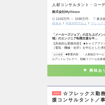
人材コンサルタント・コー
株式会社MyVision
1100万円 ～ 1599万円
東京
祝休み
年収600万以上
フレック
「メーカーズジョブ」の立ち上げメン
域）のエンジニア転職支援を中…
【具体的な業務内容】 ■キャリアアド
（電気・機械・化学）を中心とした求
■事業内容： ・人材紹介サービス
会社概要
ルアントレプレナー、戦略ファーム出身
興味あ
☆フレックス勤
NEW
援コンサルタント／