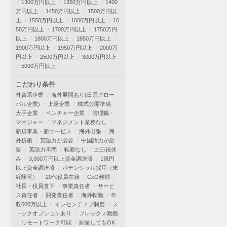
1300万円以上
1350万円以上
1400
万円以上
1450万円以上
1500万円以
上
1550万円以上
1600万円以上
16
50万円以上
1700万円以上
1750万円
以上
1800万円以上
1850万円以上
1900万円以上
1950万円以上
2000万
円以上
2500万円以上
3000万円以上
5000万円以上
こだわり条件
外資系企業
海外展開あり(日系グロー
バル企業)
上場企業
株式公開準備
大手企業
ベンチャー企業
管理職・
マネジャー
マネジメント業務なし
新規事業・新サービス
海外出張
海
外折衝
英語力が必要
中国語力が必
要
英語力不問
転勤なし
土日祝休
み
3,000万円以上資金調達済
1億円
以上資金調達済
ポテンシャル採用（未
経験可）
20代役員在籍
CxO候補
社長・役員直下
事業責任者
サービ
ス責任者
開発責任者
海外転勤
年
収600万以上
インセンティブ制度
ス
トックオプションあり
フレックス勤務
リモートワーク可能
副業してもOK