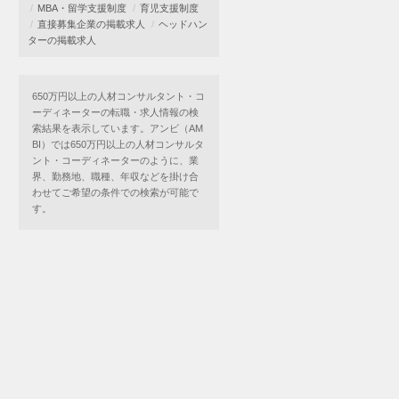
MBA・留学支援制度
育児支援制度
直接募集企業の掲載求人
ヘッドハン
ターの掲載求人
650万円以上の人材コンサルタント・コ
ーディネーターの転職・求人情報の検
索結果を表示しています。アンビ（AM
BI）では650万円以上の人材コンサルタ
ント・コーディネーターのように、業
界、勤務地、職種、年収などを掛け合
わせてご希望の条件での検索が可能で
す。