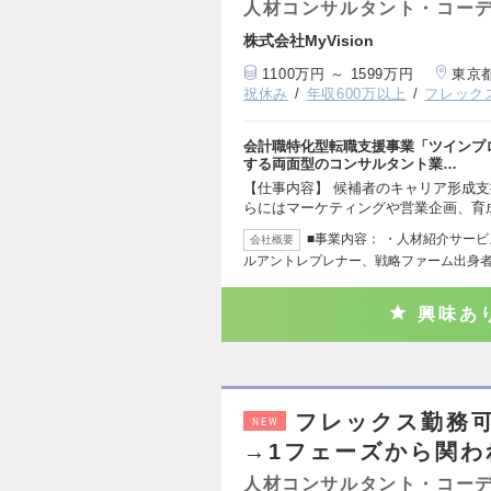
人材コンサルタント・コー
株式会社MyVision
1100万円 ～ 1599万円
東京
祝休み
年収600万以上
フレック
会計職特化型転職支援事業「ツインプ
する両面型のコンサルタント業…
【仕事内容】 候補者のキャリア形成
らにはマーケティングや営業企画、育
■事業内容： ・人材紹介サービス
会社概要
ルアントレプレナー、戦略ファーム出身
興味あ
フレックス勤務可
NEW
→1フェーズから関わ
人材コンサルタント・コー