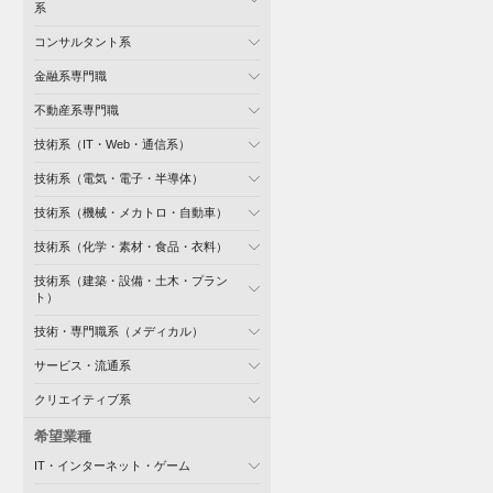
系
コンサルタント系
金融系専門職
不動産系専門職
技術系（IT・Web・通信系）
技術系（電気・電子・半導体）
技術系（機械・メカトロ・自動車）
技術系（化学・素材・食品・衣料）
技術系（建築・設備・土木・プラン
ト）
技術・専門職系（メディカル）
サービス・流通系
クリエイティブ系
希望業種
IT・インターネット・ゲーム