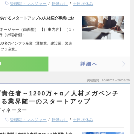
管理職・マネジャー
転勤なし
土日祝休み
を提供するスタートアップの人材紹介事業にお
ネージャー（両面型） 【仕事内容】 （１）
行（求職者側・…
630名のインフラ産業（運輸業、建設業、製造
ンフラ産業…
り
詳細へ
掲載期間
26/08/07～26/08/20
責任者～1200万＋α／人材メガベンチ
ける業界随一のスタートアップ
ディネーター
管理職・マネジャー
転勤なし
土日祝休み