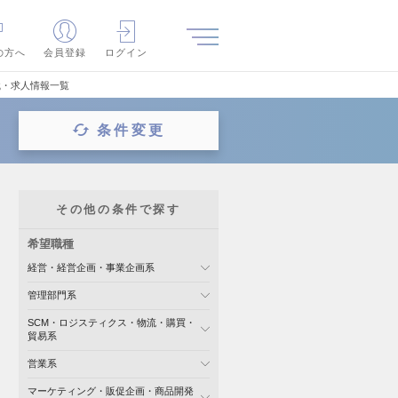
の方へ
会員登録
ログイン
職・求人情報一覧
条件変更
その他の条件で探す
希望職種
経営・経営企画・事業企画系
管理部門系
SCM・ロジスティクス・物流・購買・
貿易系
営業系
マーケティング・販促企画・商品開発