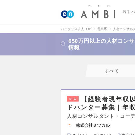
若手
ハイクラス求人TOP
営業系
人材コンサル
650万円以上の人材コン
情報
すべて
【経験者現年収以
NEW
ドハンター募集｜年収最
人材コンサルタント・コー
株式会社ミツカル