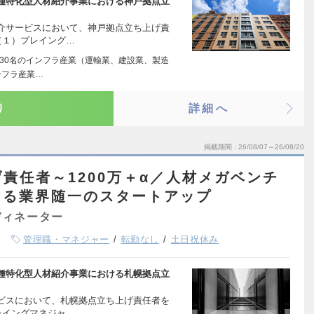
種特化型人材紹介事業における神戸拠点立
介サービスにおいて、神戸拠点立ち上げ責
（１）プレイング…
630名のインフラ産業（運輸業、建設業、製造
ンフラ産業…
り
詳細へ
掲載期間
26/08/07～26/08/20
責任者～1200万＋α／人材メガベンチ
ける業界随一のスタートアップ
ディネーター
管理職・マネジャー
転勤なし
土日祝休み
種特化型人材紹介事業における札幌拠点立
ビスにおいて、札幌拠点立ち上げ責任者を
レイングマネジャ…