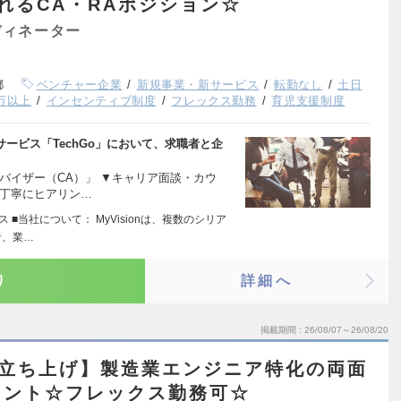
れるCA・RAポジション☆
ディネーター
都
ベンチャー企業
新規事業・新サービス
転勤なし
土日
0万以上
インセンティブ制度
フレックス勤務
育児支援制度
ービス「TechGo」において、求職者と企
バイザー（CA）」 ▼キャリア面談・カウ
丁寧にヒアリン…
 ■当社について： MyVisionは、複数のシリア
者、業…
り
詳細へ
掲載期間
26/08/07～26/08/20
業立ち上げ】製造業エンジニア特化の両面
タント☆フレックス勤務可☆