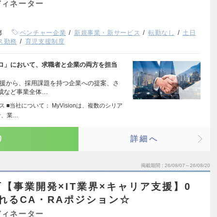
ディネーター
都
ベンチャー企業
新規事業・新サービス
転勤なし
土日
ス勤務
育児支援制度
ロ」において、求職者と企業の両方を担当
支援から、採用課題を持つ企業への提案、さ
成など事業全体…
 ■当社について： MyVisionは、複数のシリア
者、業…
り
詳細へ
掲載期間
26/08/07～26/08/20
【事業開発×IT業界×キャリア支援】0
れるCA・RAポジション☆
ディネーター