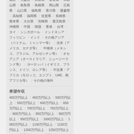
山県
鳥取県
島根県
岡山県
広島
県
山口県
徳島県
香川県
愛媛県
高知県
福岡県
佐賀県
長崎県
熊本県
大分県
宮崎県
鹿児島県
沖縄県
中国
韓国
香港
台湾
タイ
シンガポール
インドネシア
フィリピン
インド
その他アジア
（ベトナム、ミャンマー等）
北米（ア
メリカ、カナダ等）
中南米（メキシ
コ、ブラジル、アルゼンチン等）
オセ
アニア（オーストラリア、ニュージーラ
ンド等）
ヨーロッパ（イギリス、フラ
ンス、ドイツ、ロシア等）
中近東・ア
フリカ（モロッコ、エジプト、UAE、南
アフリカ等）
その他の海外
希望年収
400万円以上
450万円以上
500万円以
上
550万円以上
600万円以上
650
万円以上
700万円以上
750万円以上
800万円以上
850万円以上
900万円
以上
950万円以上
1000万円以上
1
050万円以上
1100万円以上
1150万
円以上
1200万円以上
1250万円以上