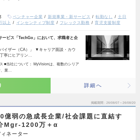
都
ベンチャー企業
新規事業・新サービス
転勤なし
土日
0万以上
インセンティブ制度
フレックス勤務
育児支援制度
ービス「TechGo」において、求職者と企
バイザー（CA）」 ▼キャリア面談・カウ
丁寧にヒアリン…
 ■当社について： MyVisionは、複数のシリア
者、業…
り
詳細へ
掲載期間
26/08/07～26/08/20
00億弱の急成長企業/社会課題に直結す
gr-1200万＋α
ディネーター