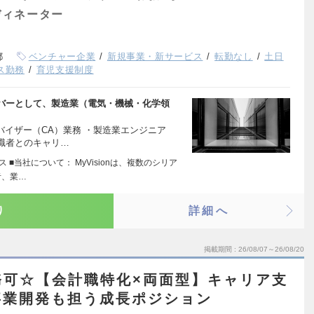
ディネーター
都
ベンチャー企業
新規事業・新サービス
転勤なし
土日
ス勤務
育児支援制度
バーとして、製造業（電気・機械・化学領
バイザー（CA）業務 ・製造業エンジニア
職者とのキャリ…
 ■当社について： MyVisionは、複数のシリア
者、業…
り
詳細へ
掲載期間
26/08/07～26/08/20
務可☆【会計職特化×両面型】キャリア支
事業開発も担う成長ポジション