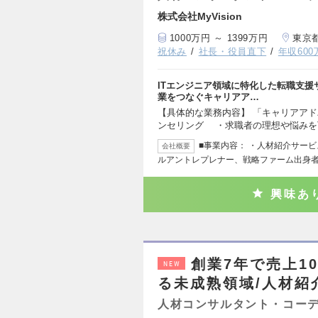
株式会社MyVision
1000万円 ～ 1399万円
東京
祝休み
社長・役員直下
年収60
ITエンジニア領域に特化した転職支援サ
業をつなぐキャリアア…
【具体的な業務内容】 「キャリアアド
ンセリング ・求職者の理想や悩みを
■事業内容： ・人材紹介サービス
会社概要
ルアントレプレナー、戦略ファーム出身
興味あ
創業7年で売上1
NEW
る未成熟領域/人材紹介M
人材コンサルタント・コー