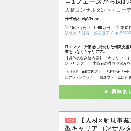
→1フェーズから関わ
人材コンサルタント・コー
株式会社MyVision
1500万円 ～ 1999万円
東京
祝休み
社長・役員直下
年収60
ITエンジニア領域に特化した転職支援サ
業をつなぐキャリアア…
【具体的な業務内容】 「キャリアアド
ンセリング ・求職者の理想や悩みを
■事業内容： ・人材紹介サービス
会社概要
ルアントレプレナー、戦略ファーム出身
興味あ
【人材×新規事
NEW
型キャリアコンサル