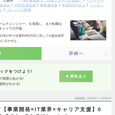
、大阪府
海外展開あり（日系グローバル企業）
ベンチャー
祝休み
20代役員在籍
事業責任者
年収600万以上
インセン
り
フレックス勤務
ームチェンジャー」を発掘し、まだ転職を
キャリアの可能…
日本の中小企業約400万社に対しての総合経営
めに欠かせな…
り
詳細へ
ックをつけよう!
興味あり
グ精度があがる!
能性がわかる!
掲載期間
26/08/07～26/08/20
【事業開発×IT業界×キャリア支援】0