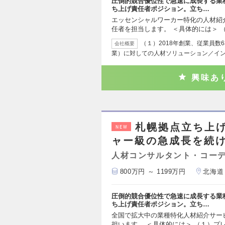
圧倒的競合優位性で急速に成長する業
ち上げ責任者ポジション。立ち…
エッセンシャルワーカー特化の人材紹
任者を担当します。 ＜具体的には＞ 
（１）2018年創業、従業員数
会社概要
業）に対しての人材ソリューション／イ
興味あ
札幌拠点立ち上げ
NEW
ャー級の急成長を続
人材コンサルタント・コー
800万円 ～ 1199万円
北海道
圧倒的競合優位性で急速に成長する業
ち上げ責任者ポジション。立ち…
全国で拡大中の業種特化人材紹介サー
担います。 ＜具体的には＞ （１）プ