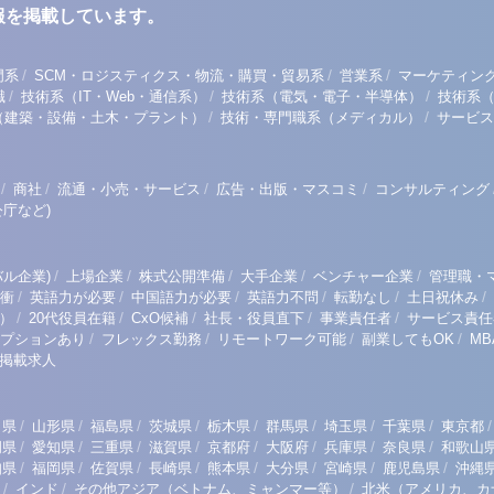
報を掲載しています。
/
/
/
門系
SCM・ロジスティクス・物流・購買・貿易系
営業系
マーケティン
/
/
/
職
技術系（IT・Web・通信系）
技術系（電気・電子・半導体）
技術系
/
/
（建築・設備・土木・プラント）
技術・専門職系（メディカル）
サービス
/
/
/
/
商社
流通・小売・サービス
広告・出版・マスコミ
コンサルティング
庁など)
/
/
/
/
/
ル企業)
上場企業
株式公開準備
大手企業
ベンチャー企業
管理職・
/
/
/
/
/
/
衝
英語力が必要
中国語力が必要
英語力不問
転勤なし
土日祝休み
/
/
/
/
/
）
20代役員在籍
CxO候補
社長・役員直下
事業責任者
サービス責任
/
/
/
/
プションあり
フレックス勤務
リモートワーク可能
副業してもOK
M
掲載求人
/
/
/
/
/
/
/
/
/
田県
山形県
福島県
茨城県
栃木県
群馬県
埼玉県
千葉県
東京都
/
/
/
/
/
/
/
/
岡県
愛知県
三重県
滋賀県
京都府
大阪府
兵庫県
奈良県
和歌山
/
/
/
/
/
/
/
/
知県
福岡県
佐賀県
長崎県
熊本県
大分県
宮崎県
鹿児島県
沖縄
/
/
/
インド
その他アジア（ベトナム、ミャンマー等）
北米（アメリカ、カ