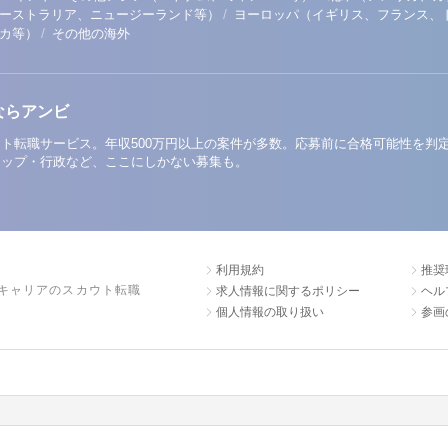
/
ーストラリア、ニュージーランド等）
ヨーロッパ（イギリス、フランス、
/
リカ等）
その他の海外
ならアンビ
ト転職サービス。年収500万円以上の案件が多数。応募前に合格可能性を判
アップ・行政など、ここにしかない募集も。
利用規約
推奨
キャリアのスカウト転職
求人情報に関するポリシー
ヘル
個人情報の取り扱い
参画