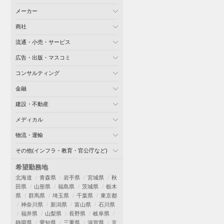
メーカー
商社
流通・小売・サービス
広告・出版・マスコミ
コンサルティング
金融
建設・不動産
メディカル
物流・運輸
その他(インフラ・教育・官公庁など)
希望勤務地
北海道
青森県
岩手県
宮城県
秋
田県
山形県
福島県
茨城県
栃木
県
群馬県
埼玉県
千葉県
東京都
神奈川県
新潟県
富山県
石川県
福井県
山梨県
長野県
岐阜県
静岡県
愛知県
三重県
滋賀県
京