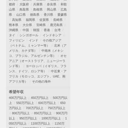
都府
大阪府
兵庫県
奈良県
和歌
山県
鳥取県
島根県
岡山県
広島
県
山口県
徳島県
香川県
愛媛県
高知県
福岡県
佐賀県
長崎県
熊本県
大分県
宮崎県
鹿児島県
沖縄県
中国
韓国
香港
台湾
タイ
シンガポール
インドネシア
フィリピン
インド
その他アジア
（ベトナム、ミャンマー等）
北米（ア
メリカ、カナダ等）
中南米（メキシ
コ、ブラジル、アルゼンチン等）
オセ
アニア（オーストラリア、ニュージーラ
ンド等）
ヨーロッパ（イギリス、フラ
ンス、ドイツ、ロシア等）
中近東・ア
フリカ（モロッコ、エジプト、UAE、南
アフリカ等）
その他の海外
希望年収
400万円以上
450万円以上
500万円以
上
550万円以上
600万円以上
650
万円以上
700万円以上
750万円以上
800万円以上
850万円以上
900万円
以上
950万円以上
1000万円以上
1
050万円以上
1100万円以上
1150万