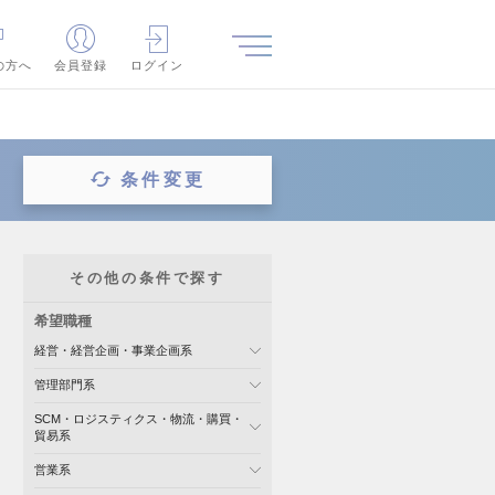
の方へ
会員登録
ログイン
条件変更
その他の条件で探す
希望職種
経営・経営企画・事業企画系
管理部門系
SCM・ロジスティクス・物流・購買・
貿易系
営業系