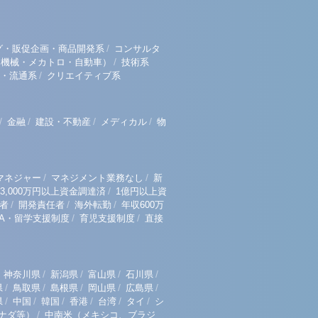
/
グ・販促企画・商品開発系
コンサルタ
/
（機械・メカトロ・自動車）
技術系
/
・流通系
クリエイティブ系
/
/
/
/
金融
建設・不動産
メディカル
物
/
/
マネジャー
マネジメント業務なし
新
/
3,000万円以上資金調達済
1億円以上資
/
/
/
者
開発責任者
海外転勤
年収600万
/
/
BA・留学支援制度
育児支援制度
直接
/
/
/
/
神奈川県
新潟県
富山県
石川県
/
/
/
/
/
県
鳥取県
島根県
岡山県
広島県
/
/
/
/
/
/
県
中国
韓国
香港
台湾
タイ
シ
/
ナダ等）
中南米（メキシコ、ブラジ