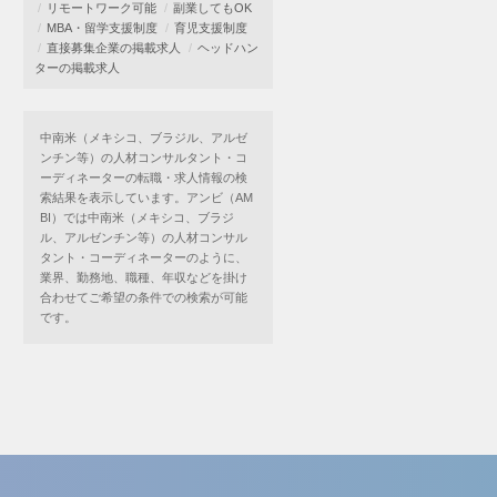
リモートワーク可能
副業してもOK
MBA・留学支援制度
育児支援制度
直接募集企業の掲載求人
ヘッドハン
ターの掲載求人
中南米（メキシコ、ブラジル、アルゼ
ンチン等）の人材コンサルタント・コ
ーディネーターの転職・求人情報の検
索結果を表示しています。アンビ（AM
BI）では中南米（メキシコ、ブラジ
ル、アルゼンチン等）の人材コンサル
タント・コーディネーターのように、
業界、勤務地、職種、年収などを掛け
合わせてご希望の条件での検索が可能
です。