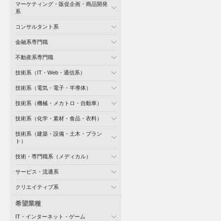
マーケティング・販促企画・商品開発
系
コンサルタント系
金融系専門職
不動産系専門職
技術系（IT・Web・通信系）
技術系（電気・電子・半導体）
技術系（機械・メカトロ・自動車）
技術系（化学・素材・食品・衣料）
技術系（建築・設備・土木・プラン
ト）
技術・専門職系（メディカル）
サービス・流通系
クリエイティブ系
希望業種
IT・インターネット・ゲーム