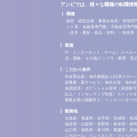
アンビでは、様々な職種の転職情
職種
/
経営・経営企画・事業企画系
管理部
/
/
ント系
金融系専門職
不動産系専門
/
（化学・素材・食品・衣料）
技術系
業種
/
IT・インターネット・ゲーム
メーカー
/
流・運輸
その他(インフラ・教育・官公
こだわり条件
/
外資系企業
海外展開あり(日系グローバ
/
/
規事業・新サービス
海外出張
海外折
/
金調達済
ポテンシャル採用（未経験可
/
/
以上
インセンティブ制度
ストックオ
/
募集企業の掲載求人
ヘッドハンターの
勤務地
/
/
/
/
北海道
青森県
岩手県
宮城県
秋
/
/
/
/
福井県
山梨県
長野県
岐阜県
静
/
/
/
/
山口県
徳島県
香川県
愛媛県
高
/
/
ンガポール
インドネシア
フィリピン