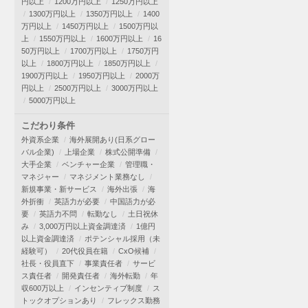
円以上
1200万円以上
1250万円以上
1300万円以上
1350万円以上
1400
万円以上
1450万円以上
1500万円以
上
1550万円以上
1600万円以上
16
50万円以上
1700万円以上
1750万円
以上
1800万円以上
1850万円以上
1900万円以上
1950万円以上
2000万
円以上
2500万円以上
3000万円以上
5000万円以上
こだわり条件
外資系企業
海外展開あり(日系グロー
バル企業)
上場企業
株式公開準備
大手企業
ベンチャー企業
管理職・
マネジャー
マネジメント業務なし
新規事業・新サービス
海外出張
海
外折衝
英語力が必要
中国語力が必
要
英語力不問
転勤なし
土日祝休
み
3,000万円以上資金調達済
1億円
以上資金調達済
ポテンシャル採用（未
経験可）
20代役員在籍
CxO候補
社長・役員直下
事業責任者
サービ
ス責任者
開発責任者
海外転勤
年
収600万以上
インセンティブ制度
ス
トックオプションあり
フレックス勤務