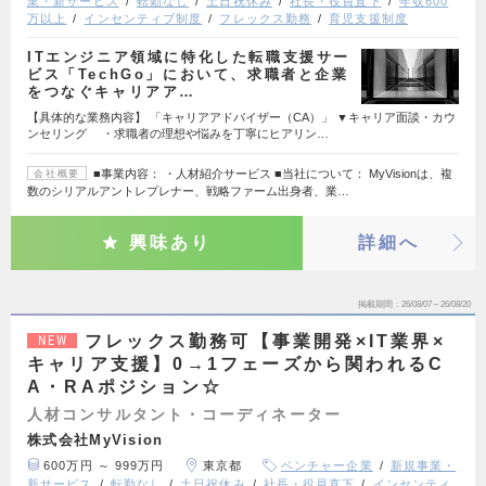
業・新サービス
転勤なし
土日祝休み
社長・役員直下
年収600
万以上
インセンティブ制度
フレックス勤務
育児支援制度
ITエンジニア領域に特化した転職支援サー
ビス「TechGo」において、求職者と企業
をつなぐキャリアア…
【具体的な業務内容】 「キャリアアドバイザー（CA）」 ▼キャリア面談・カウ
ンセリング ・求職者の理想や悩みを丁寧にヒアリン…
■事業内容： ・人材紹介サービス ■当社について： MyVisionは、複
会社概要
数のシリアルアントレプレナー、戦略ファーム出身者、業…
興味あり
詳細へ
掲載期間
26/08/07～26/08/20
フレックス勤務可【事業開発×IT業界×
NEW
キャリア支援】0→1フェーズから関われるC
A・RAポジション☆
人材コンサルタント・コーディネーター
株式会社MyVision
600万円 ～ 999万円
東京都
ベンチャー企業
新規事業・
新サービス
転勤なし
土日祝休み
社長・役員直下
インセンティ