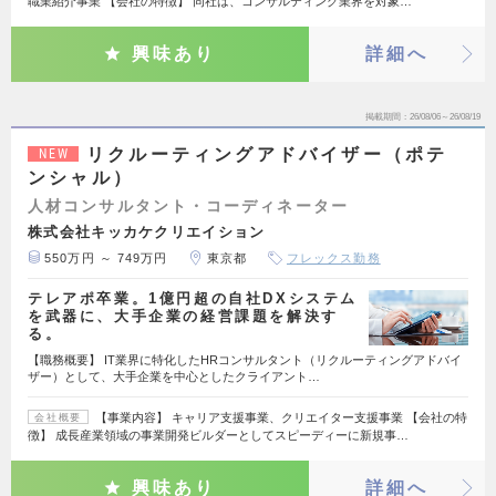
職業紹介事業 【会社の特徴】 同社は、コンサルティング業界を対象…
興味あり
詳細へ
掲載期間
26/08/06～26/08/19
リクルーティングアドバイザー（ポテ
NEW
ンシャル）
人材コンサルタント・コーディネーター
株式会社キッカケクリエイション
550万円 ～ 749万円
東京都
フレックス勤務
テレアポ卒業。1億円超の自社DXシステム
を武器に、大手企業の経営課題を解決す
る。
【職務概要】 IT業界に特化したHRコンサルタント（リクルーティングアドバイ
ザー）として、大手企業を中心としたクライアント…
【事業内容】 キャリア支援事業、クリエイター支援事業 【会社の特
会社概要
徴】 成長産業領域の事業開発ビルダーとしてスピーディーに新規事…
興味あり
詳細へ