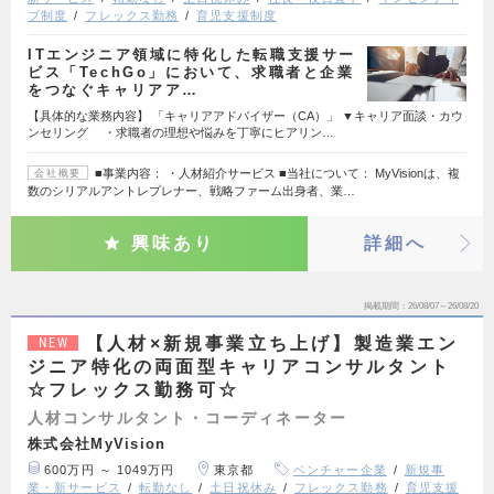
ブ制度
フレックス勤務
育児支援制度
ITエンジニア領域に特化した転職支援サー
ビス「TechGo」において、求職者と企業
をつなぐキャリアア…
【具体的な業務内容】 「キャリアアドバイザー（CA）」 ▼キャリア面談・カウ
ンセリング ・求職者の理想や悩みを丁寧にヒアリン…
■事業内容： ・人材紹介サービス ■当社について： MyVisionは、複
会社概要
数のシリアルアントレプレナー、戦略ファーム出身者、業…
興味あり
詳細へ
掲載期間
26/08/07～26/08/20
【人材×新規事業立ち上げ】製造業エン
NEW
ジニア特化の両面型キャリアコンサルタント
☆フレックス勤務可☆
人材コンサルタント・コーディネーター
株式会社MyVision
600万円 ～ 1049万円
東京都
ベンチャー企業
新規事
業・新サービス
転勤なし
土日祝休み
フレックス勤務
育児支援