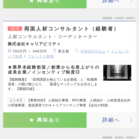
興味あり
詳細へ
掲載期間
26/08/06～26/08/19
両面人材コンサルタント（経験者）
NEW
人材コンサルタント・コーディネーター
株式会社キャリアビリティ
700万円 ～ 949万円
東京都
年収600万以上
インセンテ
ィブ制度
フレックス勤務
★業界未経験歓迎／創業から右肩上がりの
成長企業／インセンティブ制度◎
【職務概要】 「採用課題を抱えている企業様」と「転職希
望者」の懸け橋となり、 最適なマッチングをお任せしま
す。 【職務詳細】…
【事業内容】 人材紹介事業、RPO事業、人材紹介・人材派遣会社向
会社概要
け研修事業、製造業界でのキャリアコーチング事業 【会社の特徴…
興味あり
詳細へ
掲載期間
26/08/06～26/08/19