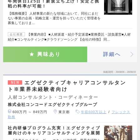
年間休日125日！新規立ち上げ！安定と挑
戦の料率が可能！
【職務概要】 人材事業の新たな領域において、同社にまだ
ない事業の企画・戦略立案・運営を担っていただく管理者を
募集しておりま…
【事業内容】 ■人材派遣・紹介予定派遣■業務委託・請負運営■人材
会社概要
紹介■コンサルティング■クラウドソーシング 【会社の特徴】 同…
興味あり
詳細へ
掲載期間
26/08/06～26/08/19
エグゼクティブキャリアコンサルタン
NEW
ト※業界未経験者向け
人材コンサルタント・コーディネーター
株式会社コンコードエグゼクティブグループ
600万円 ～ 849万円
東京都
年収600万以上
フレックス
勤務
社内研修プログラム充実！エグゼクティブ
層向けのキャリアコンサルティングを展開