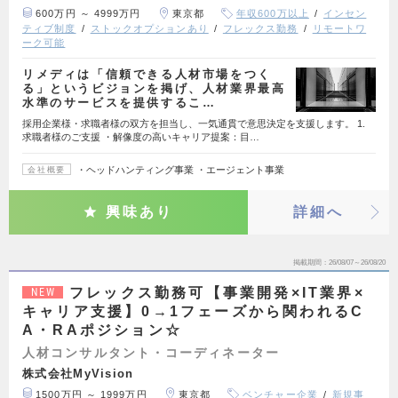
600万円 ～ 4999万円
東京都
年収600万以上
インセン
ティブ制度
ストックオプションあり
フレックス勤務
リモートワ
ーク可能
リメディは「信頼できる人材市場をつく
る」というビジョンを掲げ、人材業界最高
水準のサービスを提供するこ…
採用企業様・求職者様の双方を担当し、一気通貫で意思決定を支援します。 1.
求職者様のご支援 ・解像度の高いキャリア提案：目…
・ヘッドハンティング事業 ・エージェント事業
会社概要
興味あり
詳細へ
掲載期間
26/08/07～26/08/20
フレックス勤務可【事業開発×IT業界×
NEW
キャリア支援】0→1フェーズから関われるC
A・RAポジション☆
人材コンサルタント・コーディネーター
株式会社MyVision
1500万円 ～ 1999万円
東京都
ベンチャー企業
新規事