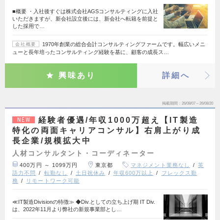
■概要 ・入社後すぐは株式会社AGSコンサルティングに入社
いただきますが、新会社設立後には、新会社へ転籍を前提と
した採用で…
1970年創業の総合会計コンサルティングファームです。幅広いメニ
会社概要
ューと長年培ったコンサルティング経験を基に、顧客の成長ス…
興味あり
詳細へ
掲載期間
26/08/07～26/08/20
経験者優遇/年収1000万超え【IT製造
NEW
特化の両面キャリアコンサル】右肩上がり成
長企業/規模拡大中
人材コンサルタント・コーディネーター
400万円 ～ 1099万円
東京都
マネジメント業務なし
英
語力不問
転勤なし
土日祝休み
年収600万以上
フレックス勤
務
リモートワーク可能
≪IT製造Divisionの特徴≫ ◆Div.としての立ち上げ期 IT Div.
は、2022年11月より弊社の新規事業部とし…