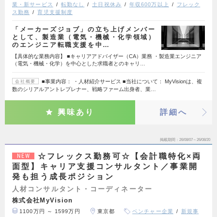
業・新サービス
転勤なし
土日祝休み
年収600万以上
フレック
ス勤務
育児支援制度
「メーカーズジョブ」の立ち上げメンバー
として、製造業（電気・機械・化学領域）
のエンジニア転職支援を中…
【具体的な業務内容】 ■キャリアアドバイザー（CA）業務 ・製造業エンジニア
（電気・機械・化学）を中心とした求職者とのキャリ…
■事業内容： ・人材紹介サービス ■当社について： MyVisionは、複
会社概要
数のシリアルアントレプレナー、戦略ファーム出身者、業…
興味あり
詳細へ
掲載期間
26/08/07～26/08/20
☆フレックス勤務可☆【会計職特化×両
NEW
面型】キャリア支援コンサルタント／事業開
発も担う成長ポジション
人材コンサルタント・コーディネーター
株式会社MyVision
1100万円 ～ 1599万円
東京都
ベンチャー企業
新規事