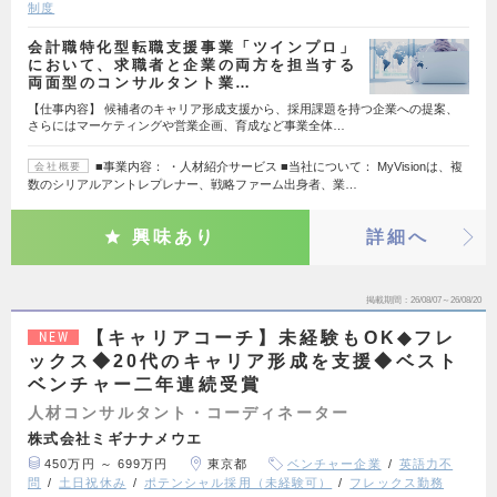
制度
会計職特化型転職支援事業「ツインプロ」
において、求職者と企業の両方を担当する
両面型のコンサルタント業…
【仕事内容】 候補者のキャリア形成支援から、採用課題を持つ企業への提案、
さらにはマーケティングや営業企画、育成など事業全体…
■事業内容： ・人材紹介サービス ■当社について： MyVisionは、複
会社概要
数のシリアルアントレプレナー、戦略ファーム出身者、業…
興味あり
詳細へ
掲載期間
26/08/07～26/08/20
【キャリアコーチ】未経験もOK◆フレ
NEW
ックス◆20代のキャリア形成を支援◆ベスト
ベンチャー二年連続受賞
人材コンサルタント・コーディネーター
株式会社ミギナナメウエ
450万円 ～ 699万円
東京都
ベンチャー企業
英語力不
問
土日祝休み
ポテンシャル採用（未経験可）
フレックス勤務