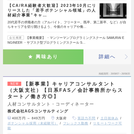
【CA/RA経験者大歓迎】2023年10月にリ
リースした「若手ポテンシャル領域」の人
材紹介事業"キャ…
20代若手の求職者の方（アルバイト、フリーター、既卒、第二新卒、など）が自
らキャリアを切り開けるよう、今後のキャリアや働…
【事業概要】 ・マンツーマンプログラミングスクール SAMURAI E
会社概要
NGINEER ・サブスク型プログラミングスクール S…
興味あり
詳細へ
掲載期間
26/08/07～26/08/20
【新事業】キャリアコンサルタント
NEW
（大阪支社）【日系FAS／会計事務所からス
タート／働き方◎】
人材コンサルタント・コーディネーター
株式会社AGSコンサルティング
400万円 ～ 849万円
大阪府
英語力不問
土日祝休み
ポテンシャル採用（未経験可）
フレックス勤務
リモートワーク可
能