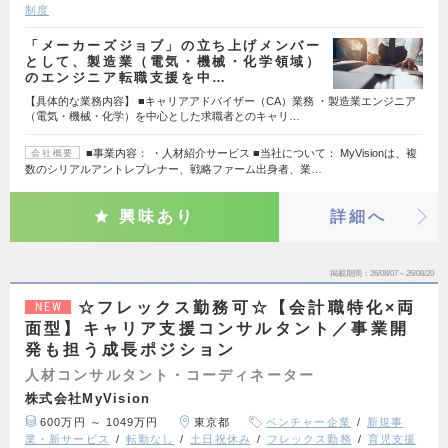
制度
「メーカーズジョブ」の立ち上げメンバー
として、製造業（電気・機械・化学領域）
のエンジニア転職支援を中…
【具体的な業務内容】 ■キャリアアドバイザー（CA）業務 ・製造業エンジニア
（電気・機械・化学）を中心とした求職者とのキャリ…
■事業内容： ・人材紹介サービス ■当社について： MyVisionは、複
会社概要
数のシリアルアントレプレナー、戦略ファーム出身者、業…
興味あり
詳細へ
掲載期間
26/08/07～26/08/20
☆フレックス勤務可☆【会計職特化×両
NEW
面型】キャリア支援コンサルタント／事業開
発も担う成長ポジション
人材コンサルタント・コーディネーター
株式会社MyVision
600万円 ～ 1049万円
東京都
ベンチャー企業
新規事
業・新サービス
転勤なし
土日祝休み
フレックス勤務
育児支援