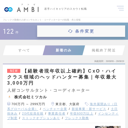
若手ハイキャリアのスカウト転職
フレックス勤務の人材コンサルタント・コーディネーターの転職・求人情報
122
条件変更
件
すべて
新着のみ
掲載終了間近
掲載期間
26/08/06～26/08/19
【経験者現年収以上確約】CxO・ハイ
NEW
クラス領域のヘッドハンター募集｜年収最大
3,000万円
人材コンサルタント・コーディネーター
株式会社ミツカル
700万円 ～ 2999万円
東京都、大阪府
海外展開あり（日
系グローバル企業）
ベンチャー企業
新規事業・新サービス
土日
祝休み
20代役員在籍
事業責任者
年収600万以上
インセンティ
ブ制度
ストックオプションあり
フレックス勤務