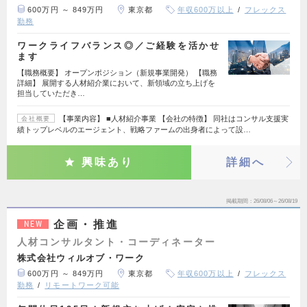
600万円 ～ 849万円
東京都
年収600万以上
フレックス
勤務
ワークライフバランス◎／ご経験を活かせ
ます
【職務概要】 オープンポジション（新規事業開発） 【職務
詳細】 展開する人材紹介業において、新領域の立ち上げを
担当していただき…
【事業内容】 ■人材紹介事業 【会社の特徴】 同社はコンサル支援実
会社概要
績トップレベルのエージェント、戦略ファームの出身者によって設…
興味あり
詳細へ
掲載期間
26/08/06～26/08/19
企画・推進
NEW
人材コンサルタント・コーディネーター
株式会社ウィルオブ・ワーク
600万円 ～ 849万円
東京都
年収600万以上
フレックス
勤務
リモートワーク可能