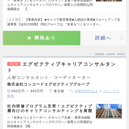
～『未来をつくるリーダー』のキャリア支援～業界未経験か
らキャリアコンサルティングのプロへ／顧客との長期的な関
係構築を 【…
【事業内容】 ■キャリア教育事業■人材紹介事業■スタートアップ支
会社概要
援事業 【会社の特徴】 同社グループは、“未来をつくるリーダー…
興味あり
詳細へ
掲載期間
26/08/06～26/08/19
エグゼクティブキャリアコンサルタン
NEW
ト
人材コンサルタント・コーディネーター
株式会社コンコードエグゼクティブグループ
600万円 ～ 849万円
東京都
年収600万以上
フレックス
勤務
社内研修プログラム充実！エグゼクティブ
層向けのキャリアコンサルティングを展開
～『未来をつくるリーダー』のキャリア支援～ 業界未経験
からキャリアコンサルティングのプロへ／顧客との長期的な
関係構築を 【職…