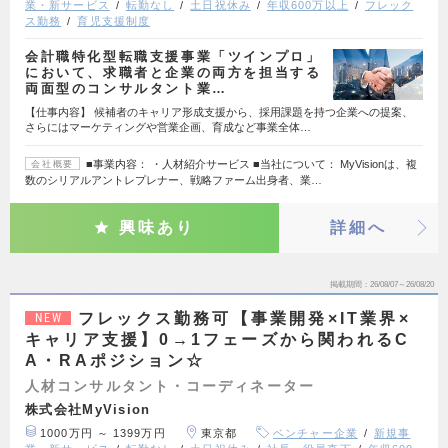
業・新サービス
転勤なし
土日祝休み
年収600万以上
フレック
ス勤務
育児支援制度
会計職特化型転職支援事業「ツインプロ」
において、求職者と企業の両方を担当する
両面型のコンサルタント業…
【仕事内容】 候補者のキャリア形成支援から、採用課題を持つ企業への提案、
さらにはマーケティングや営業企画、育成など事業全体…
■事業内容： ・人材紹介サービス ■当社について： MyVisionは、複
会社概要
数のシリアルアントレプレナー、戦略ファーム出身者、業…
興味あり
詳細へ
掲載期間
26/08/07～26/08/20
フレックス勤務可【事業開発×IT業界×
NEW
キャリア支援】0→1フェーズから関われるC
A・RAポジション☆
人材コンサルタント・コーディネーター
株式会社MyVision
1000万円 ～ 1399万円
東京都
ベンチャー企業
新規事