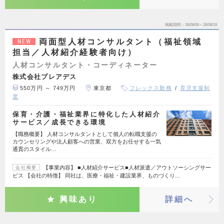
掲載期間
26/08/06～26/08/19
両面型人材コンサルタント（福祉領域
NEW
担当／人材紹介経験者向け）
人材コンサルタント・コーディネーター
株式会社プレアデス
550万円 ～ 749万円
東京都
フレックス勤務
育児支援制
度
保育・介護・福祉業界に特化した人材紹介
サービス／成長できる環境
【職務概要】 人材コンサルタントとして個人の転職支援の
カウンセリングや法人顧客への営業、双方をお任せする一気
通貫のスタイル…
【事業内容】 ■人材紹介サービス■人材派遣／アウトソーシングサー
会社概要
ビス 【会社の特徴】 同社は、医療・福祉・建設業界、ものづくり…
興味あり
詳細へ