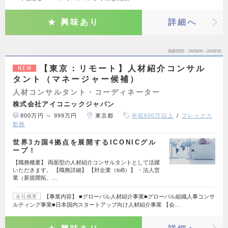
興味あり
詳細へ
掲載期間
26/08/06～26/08/19
【東京：リモート】人材紹介コンサル
NEW
タント（マネージャー候補）
人材コンサルタント・コーディネーター
株式会社アイコニックジャパン
800万円 ～ 999万円
東京都
年収600万以上
フレックス
勤務
世界3カ国4拠点を展開するICONICグル
ープ！
【職務概要】 両面型の人材紹介コンサルタントとして活躍
いただきます。 【職務詳細】 【対企業（toB）】 ・法人営
業（新規開拓、…
【事業内容】 ■グローバル人材紹介事業■グローバル組織人事コンサ
会社概要
ルティング事業■日本国内スタートアップ向け人材紹介事業 【会…