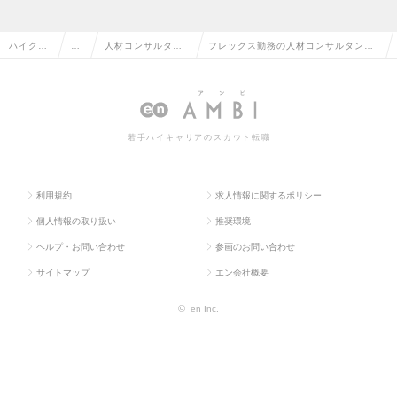
ハイクラ
営
人材コンサルタン
フレックス勤務の人材コンサルタン
ス求人TO
業
ト・コーディネー
ト・コーディネーターの転職・求人情
P
系
ター
報一覧
若手ハイキャリアのスカウト転職
利用規約
求人情報に関するポリシー
個人情報の取り扱い
推奨環境
ヘルプ・お問い合わせ
参画のお問い合わせ
サイトマップ
エン会社概要
©
en Inc.