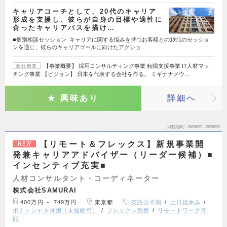
キャリアコーチとして、20代のキャリア
形成を支援し、彼らが自身の目標や適性に
合ったキャリアパスを描け…
■個別相談セッション キャリアに関する悩みを持つお客様との1対1のセッショ
ンを通じ、彼らのキャリアゴールに向けたアクショ…
【事業概要】 採用コンサルティング事業 転職支援事業 IT人材マッ
会社概要
チング事業 【ビジョン】 日本を代表する会社を作る。 ミギナナメウ…
興味あり
詳細へ
掲載期間
26/08/07～26/08/20
【リモート＆フレックス】新規事業開
NEW
発兼キャリアアドバイザー（リーダー候補）■
インセンティブ充実■
人材コンサルタント・コーディネーター
株式会社SAMURAI
400万円 ～ 749万円
東京都
英語力不問
土日祝休み
ポテンシャル採用（未経験可）
フレックス勤務
リモートワーク可
能