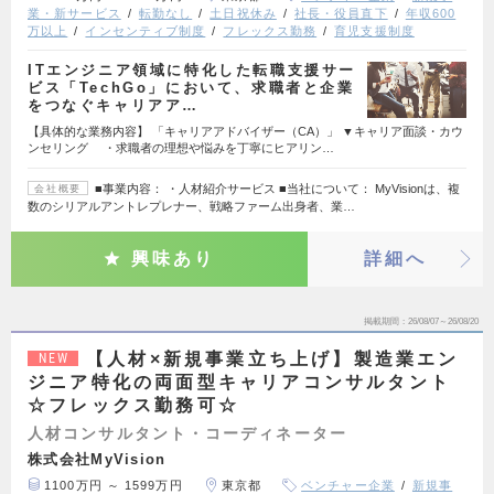
業・新サービス
転勤なし
土日祝休み
社長・役員直下
年収600
万以上
インセンティブ制度
フレックス勤務
育児支援制度
ITエンジニア領域に特化した転職支援サー
ビス「TechGo」において、求職者と企業
をつなぐキャリアア…
【具体的な業務内容】 「キャリアアドバイザー（CA）」 ▼キャリア面談・カウ
ンセリング ・求職者の理想や悩みを丁寧にヒアリン…
■事業内容： ・人材紹介サービス ■当社について： MyVisionは、複
会社概要
数のシリアルアントレプレナー、戦略ファーム出身者、業…
興味あり
詳細へ
掲載期間
26/08/07～26/08/20
【人材×新規事業立ち上げ】製造業エン
NEW
ジニア特化の両面型キャリアコンサルタント
☆フレックス勤務可☆
人材コンサルタント・コーディネーター
株式会社MyVision
1100万円 ～ 1599万円
東京都
ベンチャー企業
新規事