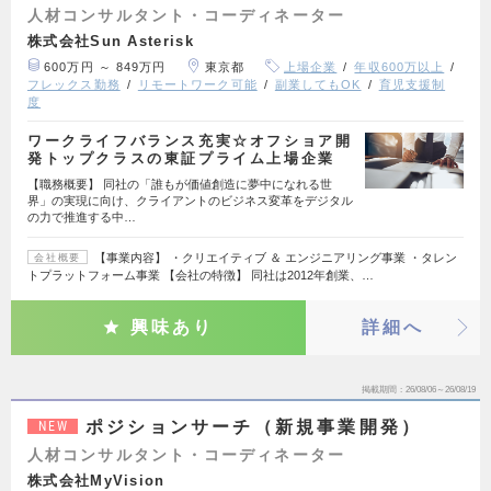
人材コンサルタント・コーディネーター
株式会社Sun Asterisk
600万円 ～ 849万円
東京都
上場企業
年収600万以上
フレックス勤務
リモートワーク可能
副業してもOK
育児支援制
度
ワークライフバランス充実☆オフショア開
発トップクラスの東証プライム上場企業
【職務概要】 同社の「誰もが価値創造に夢中になれる世
界」の実現に向け、クライアントのビジネス変革をデジタル
の力で推進する中…
【事業内容】 ・クリエイティブ ＆ エンジニアリング事業 ・タレン
会社概要
トプラットフォーム事業 【会社の特徴】 同社は2012年創業、…
興味あり
詳細へ
掲載期間
26/08/06～26/08/19
ポジションサーチ（新規事業開発）
NEW
人材コンサルタント・コーディネーター
株式会社MyVision