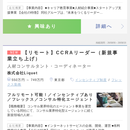
【事業内容】 ■キャリア教育事業■人材紹介事業■スタートアップ支
会社概要
援事業 【会社の特徴】 同社グループは、“未来をつくるリーダー…
興味あり
詳細へ
掲載期間
26/08/06～26/08/19
【リモート】CCRAリーダー（新規事
NEW
業立ち上げ）
人材コンサルタント・コーディネーター
株式会社Liquet
550万円 ～ 749万円
東京都
インセンティブ制度
フレッ
クス勤務
フルリモート可能！／インセンティブあり
／フレックス／コンサル特化エージェント
【職務概要】 コンサル業界特化のエージェント事業を運営
している同社にて、コンサル業界特化型エージェントに続く
新規領域の人材…
【事業内容】 ■インターネットサービスの企画、開発、運営 ■有料
会社概要