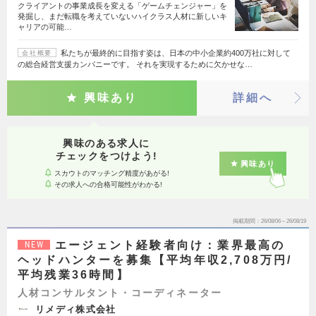
クライアントの事業成長を変える「ゲームチェンジャー」を
発掘し、まだ転職を考えていないハイクラス人材に新しいキ
ャリアの可能…
私たちが最終的に目指す姿は、日本の中小企業約400万社に対して
会社概要
の総合経営支援カンパニーです。 それを実現するために欠かせな…
興味あり
詳細へ
興味のある求人に
チェックをつけよう!
興味あり
スカウトのマッチング精度があがる!
その求人への合格可能性がわかる!
掲載期間
26/08/06～26/08/19
エージェント経験者向け：業界最高の
NEW
ヘッドハンターを募集【平均年収2,708万円/
平均残業36時間】
人材コンサルタント・コーディネーター
リメディ株式会社