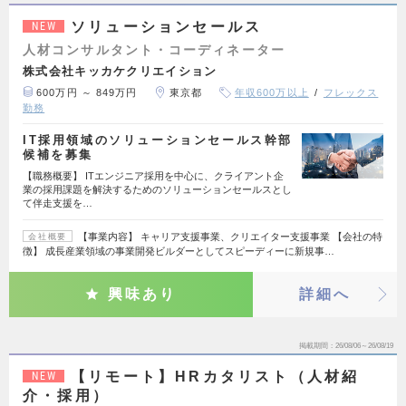
ソリューションセールス
NEW
人材コンサルタント・コーディネーター
株式会社キッカケクリエイション
600万円 ～ 849万円
東京都
年収600万以上
フレックス
勤務
IT採用領域のソリューションセールス幹部
候補を募集
【職務概要】 ITエンジニア採用を中心に、クライアント企
業の採用課題を解決するためのソリューションセールスとし
て伴走支援を…
【事業内容】 キャリア支援事業、クリエイター支援事業 【会社の特
会社概要
徴】 成長産業領域の事業開発ビルダーとしてスピーディーに新規事…
興味あり
詳細へ
掲載期間
26/08/06～26/08/19
【リモート】HRカタリスト（人材紹
NEW
介・採用）