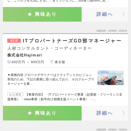
し、ニッポンを元気にする。」をミッションに、3領域で国内外に全…
興味あり
詳細へ
掲載期間
26/08/06～26/08/19
ITプロパートナーズGD部マネージャー
NEW
人材コンサルタント・コーディネーター
株式会社Hajimari
600万円 ～ 899万円
東京都
▼業務内容 グロースデザイナーはクライアントのビジョン
実現のため、下記の業務に取り組んでおり、そのグループマ
ネージャーを募…
【事業内容】 ・ITプロパートナーズ事業（起業家・フリーランス支
会社概要
援事業） ・intee事業（新卒向け就職支援イベント事業） ・…
興味あり
詳細へ
掲載期間
26/08/06～26/08/19