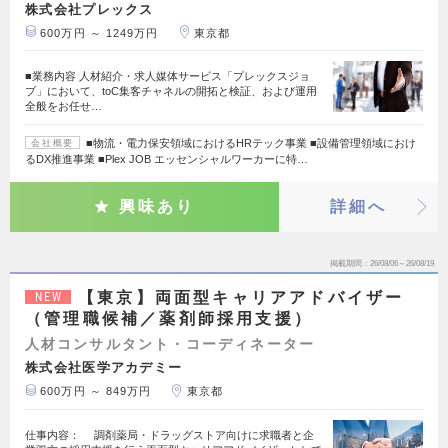
株式会社プレックス
600万円 ～ 1249万円
東京都
■業務内容 人材紹介・求人媒体サービス「プレックスジョ
ブ」において、toC集客チャネルの開拓と検証、および運用
全般をお任せ…
■物流・電力保安領域におけるHRテック事業 ■設備管理領域におけ
会社概要
るDX推進事業 ■Plex JOB エッセンシャルワーカーに特…
興味あり
詳細へ
掲載期間
26/08/06～26/08/19
【東京】両面型キャリアアドバイザー
NEW
（管理職候補／薬剤師採用支援）
人材コンサルタント・コーディネーター
株式会社医学アカデミー
600万円 ～ 849万円
東京都
仕事内容： 調剤薬局・ドラッグストア向けに求職者と企