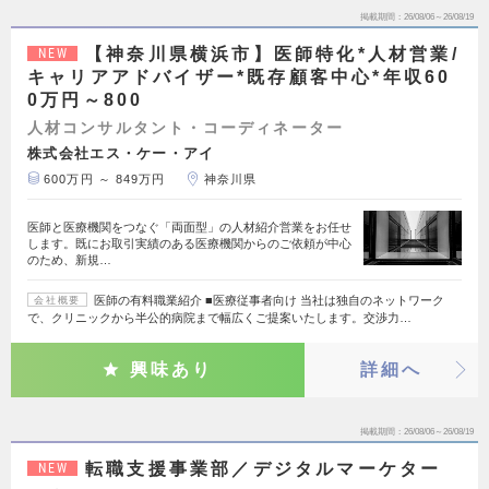
掲載期間
26/08/06～26/08/19
【神奈川県横浜市】医師特化*人材営業/
NEW
キャリアアドバイザー*既存顧客中心*年収60
0万円～800
人材コンサルタント・コーディネーター
株式会社エス・ケー・アイ
600万円 ～ 849万円
神奈川県
医師と医療機関をつなぐ「両面型」の人材紹介営業をお任せ
します。既にお取引実績のある医療機関からのご依頼が中心
のため、新規…
医師の有料職業紹介 ■医療従事者向け 当社は独自のネットワーク
会社概要
で、クリニックから半公的病院まで幅広くご提案いたします。交渉力…
興味あり
詳細へ
掲載期間
26/08/06～26/08/19
転職支援事業部／デジタルマーケター
NEW