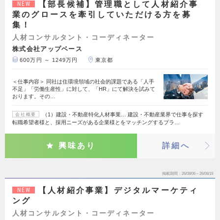
【部長候補】管理職として人材紹介事
NEW
業のグロースを牽引していただける方を募
集！
人材コンサルタント・コーディネーター
株式会社アップベース
600万円 ～ 1249万円
東京都
＜仕事内容＞ 同社は住環境領域の社会的課題である「人手
不足」「労働生産性」に対して、「HR」にて解決を試みて
おります。その…
（1）建設・不動産特化人材事業… 建設・不動産業界で仕事を探す
会社概要
転職希望者様と、採用ニーズがある企業様とをマッチングするプラ…
興味あり
詳細へ
掲載期間
26/08/06～26/08/19
【人材紹介事業】デジタルマーケティ
NEW
ング
人材コンサルタント・コーディネーター