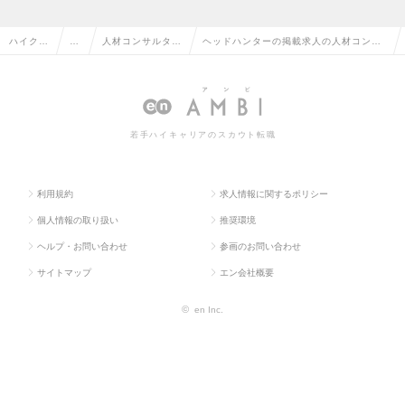
ハイクラ
営
人材コンサルタン
ヘッドハンターの掲載求人の人材コンサ
ス求人T
業
ト・コーディネー
ルタント・コーディネーターの転職・求
OP
系
ター
人情報一覧
若手ハイキャリアのスカウト転職
利用規約
求人情報に関するポリシー
個人情報の取り扱い
推奨環境
ヘルプ・お問い合わせ
参画のお問い合わせ
サイトマップ
エン会社概要
©
en Inc.