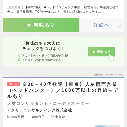
【事業内容】 ■ヘッドハンティング事業 経営幹部、事業責任者ク
会社概要
ラス、専門技術者、TOPセールスなど、即戦力人材のスカウティ…
興味あり
詳細へ
興味のある求人に
チェックをつけよう!
興味あり
スカウトのマッチング精度があがる!
その求人への合格可能性がわかる!
掲載期間
26/08/06～26/08/19
※30～40代歓迎【東京】人材両面営業
NEW
（ヘッドハンター）／1000万以上の昇給モデ
ルあり
人材コンサルタント・コーディネーター
アクリーコンサルティング株式会社
600万円 ～ 1099万円
東京都