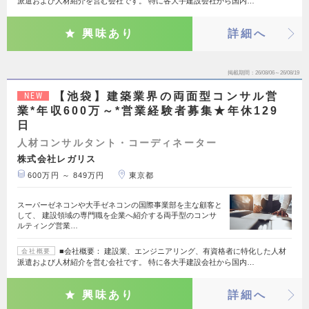
派遣および人材紹介を営む会社です。 特に各大手建設会社から国内…
興味あり
詳細へ
掲載期間
26/08/06～26/08/19
【池袋】建築業界の両面型コンサル営
NEW
業*年収600万～*営業経験者募集★年休129
日
人材コンサルタント・コーディネーター
株式会社レガリス
600万円 ～ 849万円
東京都
スーパーゼネコンや大手ゼネコンの国際事業部を主な顧客と
して、 建設領域の専門職を企業へ紹介する両手型のコンサ
ルティング営業…
■会社概要： 建設業、エンジニアリング、有資格者に特化した人材
会社概要
派遣および人材紹介を営む会社です。 特に各大手建設会社から国内…
興味あり
詳細へ