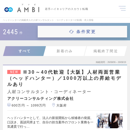
若手ハイキャリアのスカウト転職
ヘッドハンターの掲載求人の人材コンサルタント・コーディネーターの転職・求人情報
2445
条件変更
件
すべて
新着のみ
掲載終了間近
掲載期間
26/08/06～26/08/19
※30～40代歓迎【大阪】人材両面営業
NEW
（ヘッドハンター）／1000万以上の昇給モデ
ルあり
人材コンサルタント・コーディネーター
アクリーコンサルティング株式会社
600万円 ～ 1099万円
大阪府
ヘッドハンターとして、法人の新規開拓から候補者の発掘、
口説き、面談同席まで、自分の担当案件のフロント業務を一
気通貫で行っ…