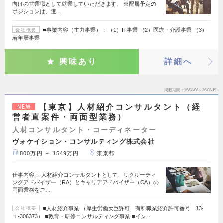
向けの営業職として就業していただきます。 ※配属予定の
ポジションは、選…
■事業内容（主力事業）： （1）IT事業 （2）医療・介護事業 （3）
会社概要
若年層事業
興味あり
詳細へ
掲載期間
26/08/06～26/08/19
【東京】人材紹介コンサルタント（経
NEW
営者直案件・両面型業務）
人材コンサルタント・コーディネーター
ヴォケイション・コンサルティング株式会社
800万円 ～ 1549万円
東京都
仕事内容： 人材紹介コンサルタントとして、リクルーティ
ングアドバイザー（RA）とキャリアアドバイザー（CA）の
両面業務をご…
■人材紹介事業 （厚生労働大臣許可 有料職業紹介許可番号 13-
会社概要
ユ-306373） ■教育・研修コンサルティング事業 ■イン…