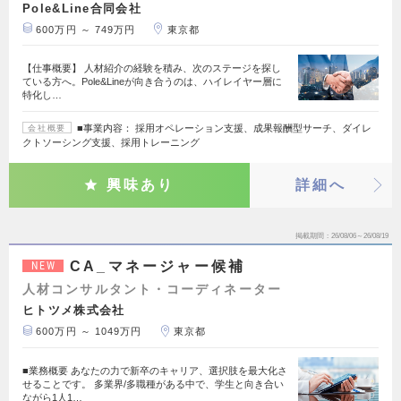
Pole&Line合同会社
600万円 ～ 749万円
東京都
【仕事概要】 人材紹介の経験を積み、次のステージを探し
ている方へ。Pole&Lineが向き合うのは、ハイレイヤー層に
特化し…
■事業内容： 採用オペレーション支援、成果報酬型サーチ、ダイレ
会社概要
クトソーシング支援、採用トレーニング
興味あり
詳細へ
掲載期間
26/08/06～26/08/19
CA_マネージャー候補
NEW
人材コンサルタント・コーディネーター
ヒトツメ株式会社
600万円 ～ 1049万円
東京都
■業務概要 あなたの力で新卒のキャリア、選択肢を最大化さ
せることです。 多業界/多職種がある中で、学生と向き合い
ながら1人1…