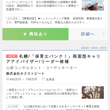
ヘッドハンターとして、法人の新規開拓から候補者の発掘、
口説き、面談同席まで、自分の担当案件のフロント業務を一
気通貫で行っ…
【事業内容】 ■ヘッドハンティング事業 経営幹部、事業責任者ク
会社概要
ラス、専門技術者、TOPセールスなど、即戦力人材のスカウティ…
興味あり
詳細へ
掲載期間
26/08/06～26/08/19
札幌/「保育士バンク！」両面型キャリ
NEW
アアドバイザー/リーダー候補
人材コンサルタント・コーディネーター
株式会社ネクストビート
600万円 ～ 799万円
北海道
＜保育士バンク！プラットフォームについて＞ 「保育士バ
ンク！プラットフォーム」は、全国160万人の保育者が安心
して保育に専…
「人口減少社会において必要とされるインターネット事業を創造
会社概要