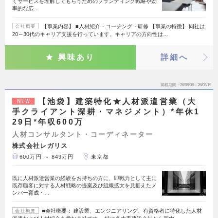
くサービスを理解してもらうためのブランディング戦略や効
率的な広…
【事業内容】 ■人材紹介・コーチング・研修 【事業の特徴】 同社は
会社概要
20～30代のキャリア支援を行っています。キャリアの方向性は…
興味あり
詳細へ
掲載期間
26/08/06～26/08/19
【池袋】建築特化★人材派遣営業（大
NEW
手クライアント深耕・マネジメント）*年休1
29日*年収600万
人材コンサルタント・コーディネーター
株式会社レガリス
600万円 ～ 849万円
東京都
既に人材派遣営業の経験をお持ちの方に、即戦力として主に
既存顧客に対する人材戦略の提案及び組織拡大を見据えたメ
ンバー育成・…
■会社概要： 建設業、エンジニアリング、有資格者に特化した人材
会社概要