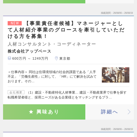
掲載期間
26/08/06～26/08/19
【事業責任者候補】マネージャーとし
NEW
て人材紹介事業のグロースを牽引していただ
ける方を募集！
人材コンサルタント・コーディネーター
株式会社アップベース
600万円 ～ 1249万円
東京都
＜仕事内容＞ 同社は住環境領域の社会的課題である「人手
不足」「労働生産性」に対して、「HR」にて解決を試みて
おります。その…
（1）建設・不動産特化人材事業… 建設・不動産業界で仕事を探す
会社概要
転職希望者様と、採用ニーズがある企業様とをマッチングするプラ…
興味あり
詳細へ
掲載期間
26/08/06～26/08/19