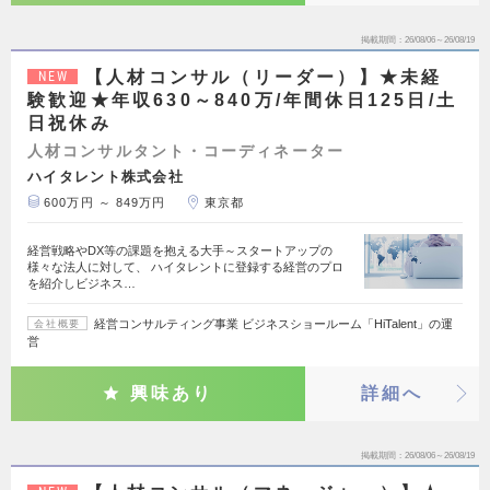
掲載期間
26/08/06～26/08/19
【人材コンサル（リーダー）】★未経
NEW
験歓迎★年収630～840万/年間休日125日/土
日祝休み
人材コンサルタント・コーディネーター
ハイタレント株式会社
600万円 ～ 849万円
東京都
経営戦略やDX等の課題を抱える大手～スタートアップの
様々な法人に対して、 ハイタレントに登録する経営のプロ
を紹介しビジネス…
経営コンサルティング事業 ビジネスショールーム「HiTalent」の運
会社概要
営
興味あり
詳細へ
掲載期間
26/08/06～26/08/19