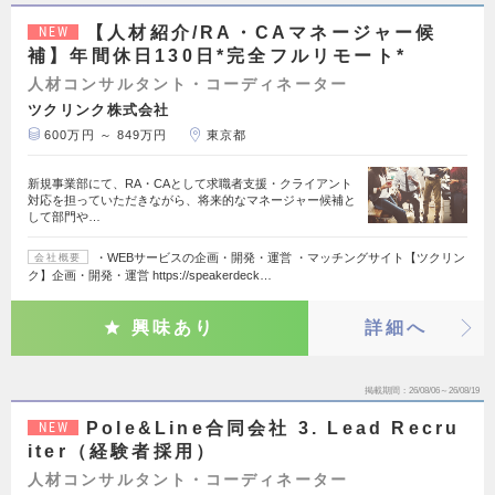
【人材紹介/RA・CAマネージャー候
NEW
補】年間休日130日*完全フルリモート*
人材コンサルタント・コーディネーター
ツクリンク株式会社
600万円 ～ 849万円
東京都
新規事業部にて、RA・CAとして求職者支援・クライアント
対応を担っていただきながら、将来的なマネージャー候補と
して部門や…
・WEBサービスの企画・開発・運営 ・マッチングサイト【ツクリン
会社概要
ク】企画・開発・運営 https://speakerdeck…
興味あり
詳細へ
掲載期間
26/08/06～26/08/19
Pole&Line合同会社 3. Lead Recru
NEW
iter（経験者採用）
人材コンサルタント・コーディネーター