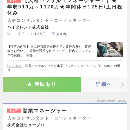
【人材コンサル（マネージャー）】★
NEW
年収910万～1120万★年間休日125日/土日祝
休み
人材コンサルタント・コーディネーター
ハイタレント株式会社
900万円 ～ 1149万円
東京都
【仕事の内容】 主に経営課題を抱えている経営者や、責任
者とお会いし、現状の課題をヒアリング。 社内でマッチン
グの実施し、実際…
経営コンサルティング事業 ビジネスショールーム「HiTalent」の運
会社概要
営
興味あり
詳細へ
掲載期間
26/08/06～26/08/19
営業マネージャー
NEW
人材コンサルタント・コーディネーター
株式会社ヒュープロ