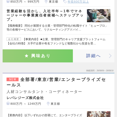
850万円 ～ 999万円
東京都
年収600万以上
営業経験を活かし、入社半年～1年でマネ
ージャーや事業責任者候補へステップアッ
プ。
【職務概要】 同社が展開する士業・管理部門特化の転職サイト「ヒュープロ」
等の各種サービスにおいて、リクルーティングアドバイ…
【事業内容】 ■士業、管理部門のキャリア支援プラットフォーム
会社概要
【会社の特徴】 大手IT企業や有名ファンドなど複数社から投資を受…
興味あり
詳細へ
掲載期間
26/08/06～26/08/19
全部署/東京/営業/エンタープライズセ
NEW
ールス
人材コンサルタント・コーディネーター
レバレジーズ株式会社
800万円 ～ 1249万円
東京都
【業務内容】 以下いずれかの部署にて、エンタープライズ