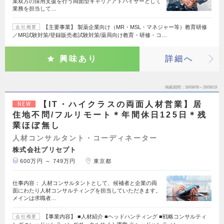
業双方の採用支援を行う両面型キャリアアドバイザーとして
業務を担当して…
【主要事業】 製薬企業向け（MR・MSL・マネジャー等）教育研修
会社概要
／MR試験対策/登録販売者試験対策/薬局向け教育・研修・コ…
興味あり
詳細へ
掲載期間
26/08/06～26/08/19
【IT・ハイクラスの両面人材営業】居
NEW
住地不問/フルリモート＊年間休日125日＊残
業ほぼ無し
人材コンサルタント・コーディネーター
株式会社プリセプト
600万円 ～ 749万円
東京都
仕事内容： 人材コンサルタントとして、候補者と企業の両
面にわたり人材コンサルティングを担当していただきます。
メインは求職者…
【事業内容】 ■人材紹介 ■ヘッドハンティング ■戦略コンサルティ
会社概要