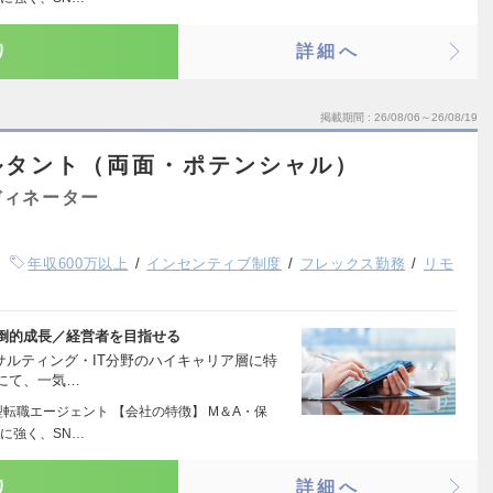
り
詳細へ
掲載期間
26/08/06～26/08/19
ルタント（両面・ポテンシャル）
ディネーター
年収600万以上
インセンティブ制度
フレックス勤務
リモ
圧倒的成長／経営者を目指せる
サルティング・IT分野のハイキャリア層に特
にて、一気…
転職エージェント 【会社の特徴】 M＆A・保
に強く、SN…
り
詳細へ