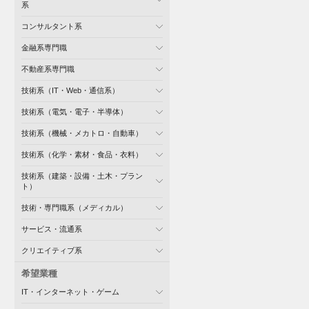
系
コンサルタント系
金融系専門職
不動産系専門職
技術系（IT・Web・通信系）
技術系（電気・電子・半導体）
技術系（機械・メカトロ・自動車）
技術系（化学・素材・食品・衣料）
技術系（建築・設備・土木・プラン
ト）
技術・専門職系（メディカル）
サービス・流通系
クリエイティブ系
希望業種
IT・インターネット・ゲーム