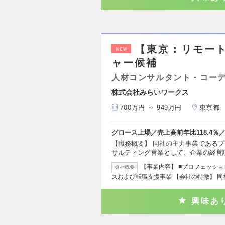
【東京：リモー
NEW
ャー候補
人材コンサルタント・コー
株式会社みらいワークス
700万円 ～ 949万円
東京都
グロース上場／売上高前年比118.4
【職務概要】 同社の主力事業である
サルティング営業として、企業の経営
【事業内容】 ■プロフェッシ
会社概要
スおよび転職支援事業 【会社の特徴】 
興味あ