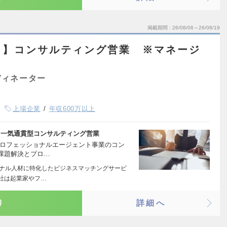
掲載期間
26/08/06～26/08/19
ト】コンサルティング営業 ※マネージ
ディネーター
上場企業
年収600万以上
％／一気通貫型コンサルティング営業
プロフェッショナルエージェント事業のコン
課題解決とプロ…
ョナル人材に特化したビジネスマッチングサービ
同社は起業家やフ…
り
詳細へ