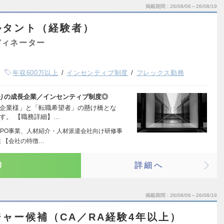
掲載期間
26/08/06～26/08/19
ルタント（経験者）
ディネーター
年収600万以上
インセンティブ制度
フレックス勤務
りの成長企業／インセンティブ制度◎
る企業様」と「転職希望者」の懸け橋とな
す。 【職務詳細】…
RPO事業、人材紹介・人材派遣会社向け研修事
 【会社の特徴…
り
詳細へ
掲載期間
26/08/06～26/08/19
ャー候補（CA／RA経験4年以上）