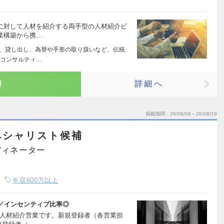
業に対して人材を紹介する両手型の人材紹介ビ
業構築から携…
れ、貸し出し、為替や手形の取り扱いなど、伝統
けコンサルティ…
り
詳細へ
掲載期間
26/08/06～26/08/19
ペシャリスト候補
ディネーター
年収600万以上
／インセンティブ比率◎
の人材紹介営業です。新規登録者（各営業担