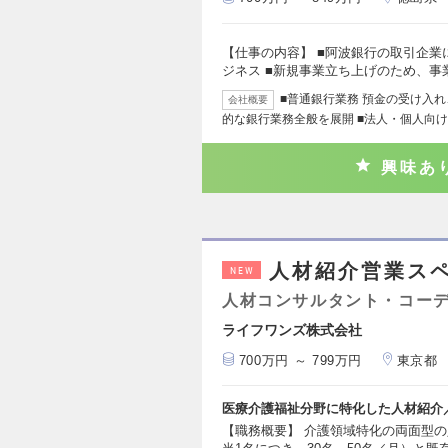
【仕事の内容】 ■阿波銀行の取引企
ジネス ■新規事業立ち上げのため、事
■普通銀行業務 預金の受け入
会社概要
的な銀行業務全般を展開 ■法人・個人向
興味あ
人材紹介営業ス
NEW
人材コンサルタント・コー
ライフワンズ株式会社
700万円 ～ 799万円
東京都
医療介護福祉分野に特化した人材紹介
【職務概要】 介護領域特化の両面型