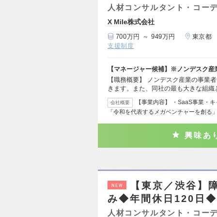
人材コンサルタント・コー
X Mile株式会社
700万円 ～ 949万円
東京都
支援制度
【マネージャー候補】※ノンデスク産
【職務概要】 ノンデスク産業の事業
きます。また、同社の最も大きな組織
【事業内容】 ・SaaS事業・
会社概要
「令和を代表するメガベンチャーを創る」
興味あ
【東京／渋谷】障
NEW
み◆年間休日120日
人材コンサルタント・コー