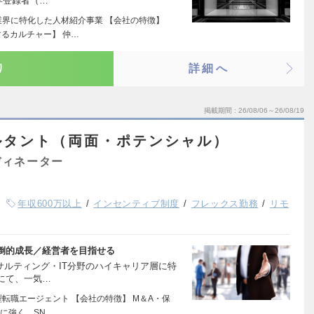
存登録者（…
業界に特化した人材紹介事業 【会社の特徴】
るカルチャー】 仲…
り
詳細へ
掲載期間
26/08/06～26/08/19
ルタント（両面・ポテンシャル）
ディネーター
年収600万以上
インセンティブ制度
フレックス勤務
リモ
圧倒的成長／経営者を目指せる
サルティング・IT分野のハイキャリア層に特
にて、一気…
転職エージェント 【会社の特徴】 M＆A・保
に強く、SN…