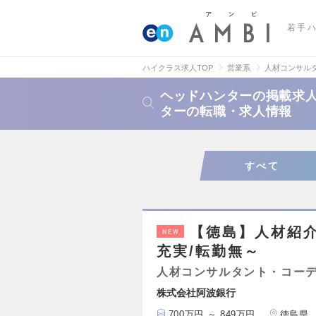
若手
ハイクラス求人TOP
営業系
人材コンサル
ヘッドハンターの掲載求
ターの転職・求人情報
すべて
【徳島】人材紹介
NEW
充実/転勤無～
人材コンサルタント・コー
株式会社阿波銀行
700万円 ～ 849万円
徳島県