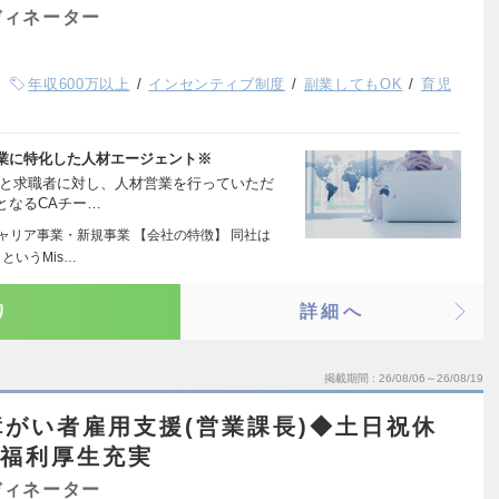
ディネーター
年収600万以上
インセンティブ制度
副業してもOK
育児
業に特化した人材エージェント※
者と求職者に対し、人材営業を行っていただ
となるCAチー…
キャリア事業・新規事業 【会社の特徴】 同社は
というMis…
り
詳細へ
掲載期間
26/08/06～26/08/19
がい者雇用支援(営業課長)◆土日祝休
◆福利厚生充実
ディネーター