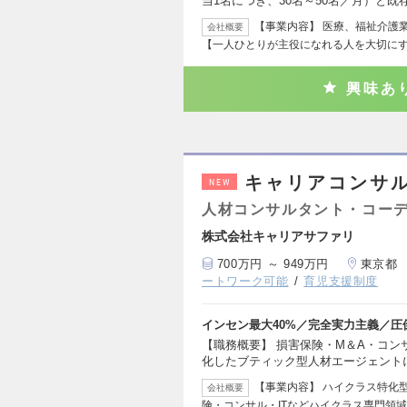
当1名につき、30名～50名／月）と既
【事業内容】 医療、福祉介護
会社概要
【一人ひとりが主役になれる人を大切にす
興味あ
キャリアコンサ
NEW
人材コンサルタント・コー
株式会社キャリアサファリ
700万円 ～ 949万円
東京都
ートワーク可能
育児支援制度
インセン最大40%／完全実力主義／
【職務概要】 損害保険・M＆A・コン
化したブティック型人材エージェント
【事業内容】 ハイクラス特化型
会社概要
険・コンサル・ITなどハイクラス専門領域