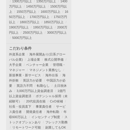
1300万円以上
1350万円以上
1400
万円以上
1450万円以上
1500万円以
上
1550万円以上
1600万円以上
16
50万円以上
1700万円以上
1750万円
以上
1800万円以上
1850万円以上
1900万円以上
1950万円以上
2000万
円以上
2500万円以上
3000万円以上
5000万円以上
こだわり条件
外資系企業
海外展開あり(日系グロー
バル企業)
上場企業
株式公開準備
大手企業
ベンチャー企業
管理職・
マネジャー
マネジメント業務なし
新規事業・新サービス
海外出張
海
外折衝
英語力が必要
中国語力が必
要
英語力不問
転勤なし
土日祝休
み
3,000万円以上資金調達済
1億円
以上資金調達済
ポテンシャル採用（未
経験可）
20代役員在籍
CxO候補
社長・役員直下
事業責任者
サービ
ス責任者
開発責任者
海外転勤
年
収600万以上
インセンティブ制度
ス
トックオプションあり
フレックス勤務
リモートワーク可能
副業してもOK