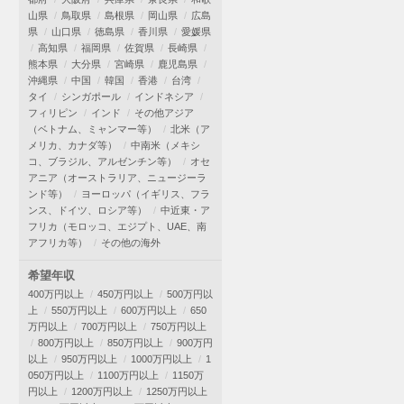
山県
鳥取県
島根県
岡山県
広島
県
山口県
徳島県
香川県
愛媛県
高知県
福岡県
佐賀県
長崎県
熊本県
大分県
宮崎県
鹿児島県
沖縄県
中国
韓国
香港
台湾
タイ
シンガポール
インドネシア
フィリピン
インド
その他アジア
（ベトナム、ミャンマー等）
北米（ア
メリカ、カナダ等）
中南米（メキシ
コ、ブラジル、アルゼンチン等）
オセ
アニア（オーストラリア、ニュージーラ
ンド等）
ヨーロッパ（イギリス、フラ
ンス、ドイツ、ロシア等）
中近東・ア
フリカ（モロッコ、エジプト、UAE、南
アフリカ等）
その他の海外
希望年収
400万円以上
450万円以上
500万円以
上
550万円以上
600万円以上
650
万円以上
700万円以上
750万円以上
800万円以上
850万円以上
900万円
以上
950万円以上
1000万円以上
1
050万円以上
1100万円以上
1150万
円以上
1200万円以上
1250万円以上