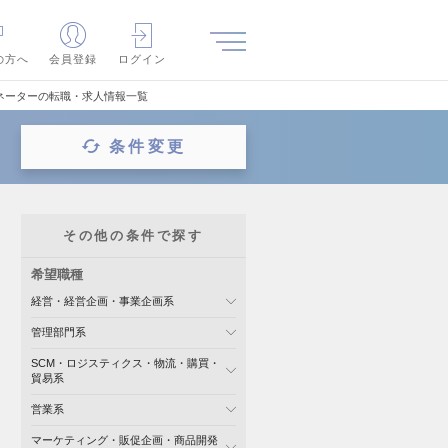
の方へ
会員登録
ログイン
ネーターの転職・求人情報一覧
条件変更
その他の条件で探す
希望職種
経営・経営企画・事業企画系
管理部門系
SCM・ロジスティクス・物流・購買・
貿易系
営業系
マーケティング・販促企画・商品開発