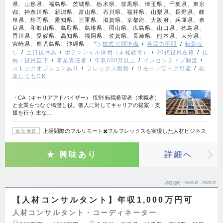
県、山形県、福島県、茨城県、栃木県、群馬県、埼玉県、千葉県、東京
都、神奈川県、新潟県、富山県、石川県、福井県、山梨県、長野県、岐
阜県、静岡県、愛知県、三重県、滋賀県、京都府、大阪府、兵庫県、奈
良県、和歌山県、鳥取県、島根県、岡山県、広島県、山口県、徳島県、
香川県、愛媛県、高知県、福岡県、佐賀県、長崎県、熊本県、大分県、
宮崎県、鹿児島県、沖縄県
株式公開準備
英語力不問
転勤な
し
土日祝休み
ポテンシャル採用（未経験可）
20代役員在籍
社
長・役員直下
事業責任者
年収600万以上
インセンティブ制度
ストックオプションあり
フレックス勤務
リモートワーク可能
副
業してもOK
・CA（キャリアアドバイザー） 役割 転職希望者（求職者）
と企業をつなぐ橋渡し役。個人に対してキャリアの提案・支
援を行う 主な…
上場間際のフルリモート✖️フルフレックスを実現した人材ビジネス
会社概要
興味あり
詳細へ
掲載期間
26/06/18～26/08/12
【人材コンサルタント】年収1,000万円可
人材コンサルタント・コーディネーター