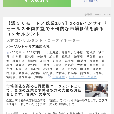
興味あり
詳細へ
掲載期間
26/08/07～26/08/20
【週３リモート／残業10h】dodaインサイド
セールス◆両面型で圧倒的な市場価値を誇る
コンサルタント
人材コンサルタント・コーディネーター
パーソルキャリア株式会社
400万円 ～ 1049万円
北海道、青森県、岩手県、宮城県、秋田
県、山形県、福島県、茨城県、栃木県、群馬県、埼玉県、千葉県、東京
都、神奈川県、新潟県、富山県、石川県、福井県、山梨県、長野県、岐
阜県、静岡県、愛知県、三重県、滋賀県、京都府、大阪府、兵庫県、奈
良県、和歌山県、鳥取県、島根県、岡山県、広島県、山口県、徳島県、
香川県、愛媛県、高知県、福岡県、佐賀県、長崎県、熊本県、大分県、
宮崎県、鹿児島県、沖縄県
上場企業
リモートワーク可能
市場価値を高める両面型エージェントとし
て、全国の企業と求職者双方の支援をお任
せします。冒頭50文字で…
企業と求職者の双方を担当する「両面型」のインサイドセールスとして、全プロ
セスをリードしていただきます。 法人向け業務として…
人々に「はたらく」を自分のものにする力を提供し、一人ひとりの
会社概要