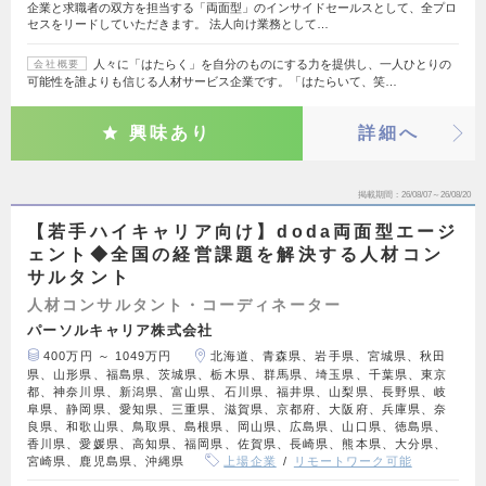
企業と求職者の双方を担当する「両面型」のインサイドセールスとして、全プロ
セスをリードしていただきます。 法人向け業務として…
人々に「はたらく」を自分のものにする力を提供し、一人ひとりの
会社概要
可能性を誰よりも信じる人材サービス企業です。「はたらいて、笑…
興味あり
詳細へ
掲載期間
26/08/07～26/08/20
【若手ハイキャリア向け】doda両面型エージ
ェント◆全国の経営課題を解決する人材コン
サルタント
人材コンサルタント・コーディネーター
パーソルキャリア株式会社
400万円 ～ 1049万円
北海道、青森県、岩手県、宮城県、秋田
県、山形県、福島県、茨城県、栃木県、群馬県、埼玉県、千葉県、東京
都、神奈川県、新潟県、富山県、石川県、福井県、山梨県、長野県、岐
阜県、静岡県、愛知県、三重県、滋賀県、京都府、大阪府、兵庫県、奈
良県、和歌山県、鳥取県、島根県、岡山県、広島県、山口県、徳島県、
香川県、愛媛県、高知県、福岡県、佐賀県、長崎県、熊本県、大分県、
宮崎県、鹿児島県、沖縄県
上場企業
リモートワーク可能