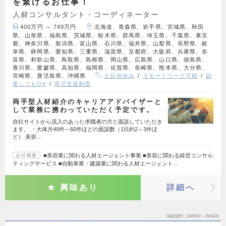
を繋げるお仕事！
人材コンサルタント・コーディネーター
400万円 ～ 749万円
北海道、青森県、岩手県、宮城県、秋田
県、山形県、福島県、茨城県、栃木県、群馬県、埼玉県、千葉県、東京
都、神奈川県、新潟県、富山県、石川県、福井県、山梨県、長野県、岐
阜県、静岡県、愛知県、三重県、滋賀県、京都府、大阪府、兵庫県、奈
良県、和歌山県、鳥取県、島根県、岡山県、広島県、山口県、徳島県、
香川県、愛媛県、高知県、福岡県、佐賀県、長崎県、熊本県、大分県、
宮崎県、鹿児島県、沖縄県
土日祝休み
リモートワーク可能
副
業してもOK
育児支援制度
両手型人材紹介のキャリアアドバイザーと
して業務に携わっていただく予定です。
自社サイトから流入のあった求職者の方と面談していただき
ます。 ・大体月40件～60件ほどの面談数（1日約2～3件ほ
ど） 美容…
■美容業に関わる人材エージェント事業 ■美容に関わる経営コンサル
会社概要
ティングサービス ■自動車業・建築業に関わる人材エージェント…
興味あり
詳細へ
掲載期間
26/08/07～26/08/20