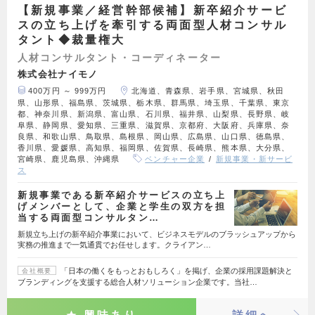
【新規事業／経営幹部候補】新卒紹介サービ
スの立ち上げを牽引する両面型人材コンサル
タント◆裁量権大
人材コンサルタント・コーディネーター
株式会社ナイモノ
400万円 ～ 999万円
北海道、青森県、岩手県、宮城県、秋田
県、山形県、福島県、茨城県、栃木県、群馬県、埼玉県、千葉県、東京
都、神奈川県、新潟県、富山県、石川県、福井県、山梨県、長野県、岐
阜県、静岡県、愛知県、三重県、滋賀県、京都府、大阪府、兵庫県、奈
良県、和歌山県、鳥取県、島根県、岡山県、広島県、山口県、徳島県、
香川県、愛媛県、高知県、福岡県、佐賀県、長崎県、熊本県、大分県、
宮崎県、鹿児島県、沖縄県
ベンチャー企業
新規事業・新サービ
ス
新規事業である新卒紹介サービスの立ち上
げメンバーとして、企業と学生の双方を担
当する両面型コンサルタン…
新規立ち上げの新卒紹介事業において、ビジネスモデルのブラッシュアップから
実務の推進まで一気通貫でお任せします。クライアン…
「日本の働くをもっとおもしろく」を掲げ、企業の採用課題解決と
会社概要
ブランディングを支援する総合人材ソリューション企業です。当社…