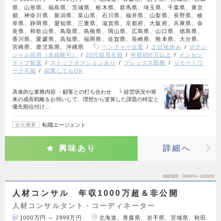
県、山形県、福島県、茨城県、栃木県、群馬県、埼玉県、千葉県、東京
都、神奈川県、新潟県、富山県、石川県、福井県、山梨県、長野県、岐
阜県、静岡県、愛知県、三重県、滋賀県、京都府、大阪府、兵庫県、奈
良県、和歌山県、鳥取県、島根県、岡山県、広島県、山口県、徳島県、
香川県、愛媛県、高知県、福岡県、佐賀県、長崎県、熊本県、大分県、
宮崎県、鹿児島県、沖縄県
ベンチャー企業
土日祝休み
ポテン
シャル採用（未経験可）
20代役員在籍
年収600万以上
インセン
ティブ制度
ストックオプションあり
フレックス勤務
リモートワ
ーク可能
副業してもOK
具体的な業務内容 ・顧客との打ち合わせ └ 経営状況や将
来の成長戦略をお伺いして、理想から逆算した課題の特定と
優先順位付け…
転職エージェント
会社概要
興味あり
詳細へ
掲載期間
26/06/14～26/08/08
人材コンサル 年収1000万超＆非公開
人材コンサルタント・コーディネーター
1000万円 ～ 2999万円
北海道、青森県、岩手県、宮城県、秋田