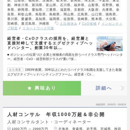
県、山形県、福島県、茨城県、栃木県、群馬県、埼玉県、千葉県、東京
都、神奈川県、新潟県、富山県、石川県、福井県、山梨県、長野県、岐
阜県、静岡県、愛知県、三重県、滋賀県、京都府、大阪府、兵庫県、奈
良県、和歌山県、鳥取県、島根県、岡山県、広島県、山口県、徳島県、
香川県、愛媛県、高知県、福岡県、佐賀県、長崎県、熊本県、大分県、
宮崎県、鹿児島県、沖縄県
土日祝休み
CxO候補
インセンティ
ブ制度
リモートワーク可能
経営者・CxOクラスの採用を、経営層と
直接対峙して支援するエグゼクティブヘッ
ドハンター。創業30年以…
■ ポジションの位置づけ 企業と候補者の両面を担うハイクラス専門ヘッドハンタ
ー。経営者・CxO・経営幹部クラスの"重い"採…
1993年創業、30年以上にわたりハイクラス転職を支援してきた老舗
会社概要
エグゼクティブヘッドハンティングファーム。経営者・Cx…
興味あり
詳細へ
掲載期間
26/06/25～26/08/19
人材コンサル 年収1000万超＆非公開
人材コンサルタント・コーディネーター
1000万円 ～ 2999万円
北海道、青森県、岩手県、宮城県、秋田