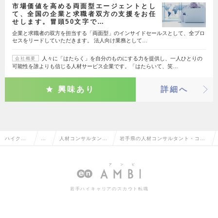
市場価値を高める両面型エージェントとし
て、全国の企業と求職者双方の支援をお任
せします。冒頭50文字で…
企業と求職者の双方を担当する「両面型」のインサイドセールスとして、全プロ
セスをリードしていただきます。 法人向け業務として…
人々に「はたらく」を自分のものにする力を提供し、一人ひとりの
会社概要
可能性を誰よりも信じる人材サービス企業です。「はたらいて、笑…
興味あり
詳細へ
ハイクラ
営
人材コンサルタン
岩手県の人材コンサルタント・コー
ス求人TO
業
ト・コーディネータ
ディネーターの転職・求人情報一覧
P
系
ー
若手ハイキャリアのスカウト転職