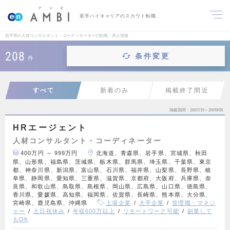
若手ハイキャリアのスカウト転職
岩手県の人材コンサルタント・コーディネーターの転職・求人情報
208
条件変更
件
すべて
新着のみ
掲載終了間近
掲載期間
26/07/15～26/09/08
HRエージェント
人材コンサルタント・コーディネーター
400万円 ～ 999万円
北海道、青森県、岩手県、宮城県、秋田
県、山形県、福島県、茨城県、栃木県、群馬県、埼玉県、千葉県、東京
都、神奈川県、新潟県、富山県、石川県、福井県、山梨県、長野県、岐
阜県、静岡県、愛知県、三重県、滋賀県、京都府、大阪府、兵庫県、奈
良県、和歌山県、鳥取県、島根県、岡山県、広島県、山口県、徳島県、
香川県、愛媛県、高知県、福岡県、佐賀県、長崎県、熊本県、大分県、
宮崎県、鹿児島県、沖縄県
上場企業
大手企業
管理職・マネジ
ャー
土日祝休み
年収600万以上
リモートワーク可能
副業して
もOK