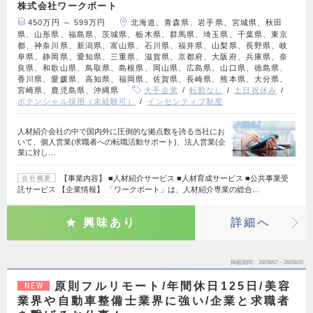
株式会社ワークポート
450万円 ～ 599万円
北海道、青森県、岩手県、宮城県、秋田
県、山形県、福島県、茨城県、栃木県、群馬県、埼玉県、千葉県、東京
都、神奈川県、新潟県、富山県、石川県、福井県、山梨県、長野県、岐
阜県、静岡県、愛知県、三重県、滋賀県、京都府、大阪府、兵庫県、奈
良県、和歌山県、鳥取県、島根県、岡山県、広島県、山口県、徳島県、
香川県、愛媛県、高知県、福岡県、佐賀県、長崎県、熊本県、大分県、
宮崎県、鹿児島県、沖縄県
大手企業
転勤なし
土日祝休み
ポテンシャル採用（未経験可）
インセンティブ制度
⼈材紹介会社の中で国内外に圧倒的な拠点数を誇る当社にお
いて、個⼈営業(求職者への転職活動サポート)、法⼈営業(企
業に対し…
【事業内容】 ■人材紹介サービス ■人材育成サービス ■公共事業受
会社概要
託サービス 【企業情報】 「ワークポート」は、人材紹介専業の総合…
興味あり
詳細へ
掲載期間
26/08/07～26/08/20
原則フルリモート/年間休日125日/美容
NEW
業界や自動車整備士業界に強い/企業と求職者