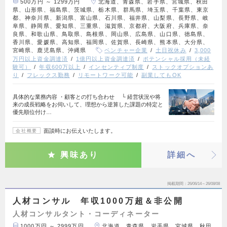
500万円 ～ 1299万円
北海道、青森県、岩手県、宮城県、秋田
県、山形県、福島県、茨城県、栃木県、群馬県、埼玉県、千葉県、東京
都、神奈川県、新潟県、富山県、石川県、福井県、山梨県、長野県、岐
阜県、静岡県、愛知県、三重県、滋賀県、京都府、大阪府、兵庫県、奈
良県、和歌山県、鳥取県、島根県、岡山県、広島県、山口県、徳島県、
香川県、愛媛県、高知県、福岡県、佐賀県、長崎県、熊本県、大分県、
宮崎県、鹿児島県、沖縄県
ベンチャー企業
土日祝休み
3,000
万円以上資金調達済
1億円以上資金調達済
ポテンシャル採用（未経
験可）
年収600万以上
インセンティブ制度
ストックオプションあ
り
フレックス勤務
リモートワーク可能
副業してもOK
具体的な業務内容 ・顧客との打ち合わせ └ 経営状況や将
来の成長戦略をお伺いして、理想から逆算した課題の特定と
優先順位付け…
面談時にお伝えいたします。
会社概要
興味あり
詳細へ
掲載期間
26/06/14～26/08/08
人材コンサル 年収1000万超＆非公開
人材コンサルタント・コーディネーター
1000万円 ～ 2999万円
北海道、青森県、岩手県、宮城県、秋田