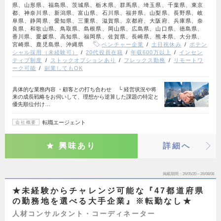
県、山形県、福島県、茨城県、栃木県、群馬県、埼玉県、千葉県、東京
都、神奈川県、新潟県、富山県、石川県、福井県、山梨県、長野県、岐
阜県、静岡県、愛知県、三重県、滋賀県、京都府、大阪府、兵庫県、奈
良県、和歌山県、鳥取県、島根県、岡山県、広島県、山口県、徳島県、
香川県、愛媛県、高知県、福岡県、佐賀県、長崎県、熊本県、大分県、
宮崎県、鹿児島県、沖縄県
ベンチャー企業
土日祝休み
ポテン
シャル採用（未経験可）
20代役員在籍
年収600万以上
インセン
ティブ制度
ストックオプションあり
フレックス勤務
リモートワ
ーク可能
副業してもOK
具体的な業務内容 ・顧客との打ち合わせ └ 経営状況や将
来の成長戦略をお伺いして、理想から逆算した課題の特定と
優先順位付け…
転職エージェント
会社概要
興味あり
詳細へ
掲載期間
26/05/20～26/08/08
★未経験からチャレンジ可能な『47都道府県
の勤務地を選べる大手企業』※転勤なし★
人材コンサルタント・コーディネーター