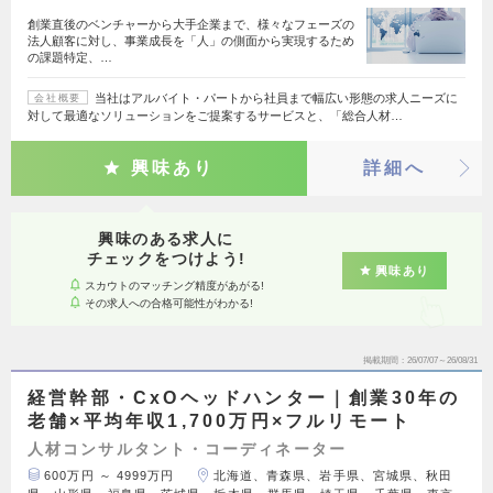
創業直後のベンチャーから大手企業まで、様々なフェーズの
法人顧客に対し、事業成長を「人」の側面から実現するため
の課題特定、…
当社はアルバイト・パートから社員まで幅広い形態の求人ニーズに
会社概要
対して最適なソリューションをご提案するサービスと、「総合人材…
興味あり
詳細へ
興味のある求人に
チェックをつけよう!
興味あり
スカウトのマッチング精度があがる!
その求人への合格可能性がわかる!
掲載期間
26/07/07～26/08/31
経営幹部・CxOヘッドハンター｜創業30年の
老舗×平均年収1,700万円×フルリモート
人材コンサルタント・コーディネーター
600万円 ～ 4999万円
北海道、青森県、岩手県、宮城県、秋田